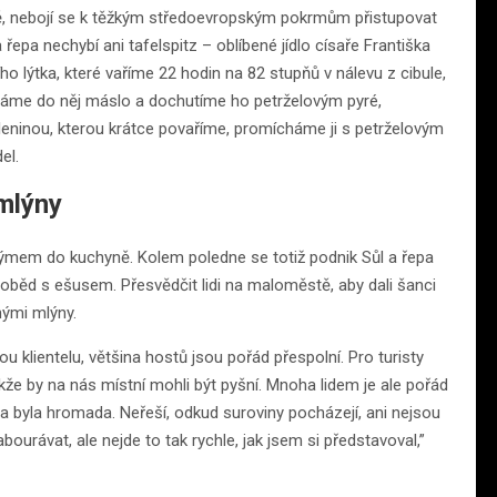
ně, nebojí se k těžkým středoevropským pokrmům přistupovat
 řepa nechybí ani tafelspitz – oblíbené jídlo císaře Františka
o lýtka, které vaříme 22 hodin na 82 stupňů v nálevu z cibule,
leháme do něj máslo a dochutíme ho petrželovým pyré,
leninou, kterou krátce povaříme, promícháme ji s petrželovým
el.
 mlýny
ýmem do kuchyně. Kolem poledne se totiž podnik Sůl a řepa
o oběd s ešusem. Přesvědčit lidi na maloměstě, aby dali šanci
nými mlýny.
ou klientelu, většina hostů jsou pořád přespolní. Pro turisty
e by na nás místní mohli být pyšní. Mnoha lidem je ale pořád
dla byla hromada. Neřeší, odkud suroviny pocházejí, ani nejsou
urávat, ale nejde to tak rychle, jak jsem si představoval,”