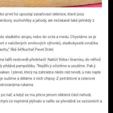
ko první ho upoutají zavařovací sklenice, které jsou
rambory, suchohřiby a jahody, ale nečekaně také jehnědy z
uď do sladkého sirupu, nebo do octa a medu. Chystáme se je
orbet z naložených smrkových výhonků, sladkokyselá omáčka
chu,” říká šéfkuchař Pavel Drdel.
 talíři nedovedli představit. Nabízí třeba i tiramisu, do něhož
přidává pampelišku. “Nejdřív ji očistíme a usušíme. Pak ji
ao. I plevel, který na zahrádce nikdo rád nevidí, u nás najde
o je sušíme a děláme z nich chipsy. Z petrželové a celerové
 pokérovanýma rukama.
 po nať, a když se mu přece jenom některá část nehodí,
chyni co nejméně plýtvalo a vařilo se převážně ze sezonních a