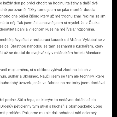
e každý den po práci chodit na hodinu italštiny a další dvě
řádně porozuměl. “Díky tomu jsem se jako montér docela
noho dne přišel číšník, který už mě trochu znal, řekl mi, že jim
 místo něj. Tak jsem šel a naivně jsem si myslel, že z Česka
esátiletá paní a v jednom kuse na mě řvala,” vzpomíná.
 nechtěl přivydělat v restauraci kousek od Milána. Vyklubal se z
 měsíce. Šťastnou náhodou se tam seznámil s kuchařem, který
krát už se dostal do dvojhvězdy v milánském hotelu Mandarin
edl moji směnu, si s oblibou vyléval zlost na lidech z
n, Bulhar a Ukrajinec. Naučil jsem se tam ale techniky, které
dlouhodobý úvazek, jenže ve fabrice na motorky jsem dostával
řel podnik Sůl a řepa, se kterým to nedávno dotáhl až do
 Drdelův pětičlenný tým utkal s kuchaři z olomouckého Long
 mít problém. Pak jsme mu ale dali ochutnat náš celerový