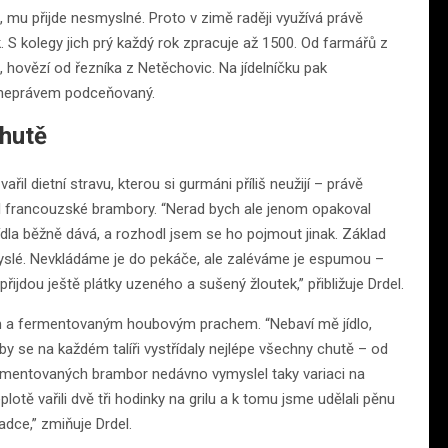
, mu přijde nesmyslné. Proto v zimě raději využívá právě
 S kolegy jich prý každý rok zpracuje až 1500. Od farmářů z
 hovězí od řezníka z Netěchovic. Na jídelníčku pak
á neprávem podceňovaný.
chutě
il dietní stravu, kterou si gurmáni příliš neužijí – právě
l francouzské brambory. “Nerad bych ale jenom opakoval
ídla běžně dává, a rozhodl jsem se ho pojmout jinak. Základ
yslé. Nevkládáme je do pekáče, ale zaléváme je espumou –
dou ještě plátky uzeného a sušený žloutek,” přibližuje Drdel.
rem a fermentovaným houbovým prachem. “Nebaví mě jídlo,
aby se na každém talíři vystřídaly nejlépe všechny chutě – od
ermentovaných brambor nedávno vymyslel taky variaci na
lotě vařili dvě tři hodinky na grilu a k tomu jsme udělali pěnu
dce,” zmiňuje Drdel.