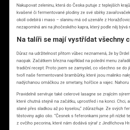
Nakupovat zeleninu, která do Česka putuje z teplejších krajů
kvašené či fermentované plodiny ze své sbírky zavařovaček.
okolí odebírá i maso – slaninu má od uzenáře z Horažďovic,
nezapomíná ani na jihočeského kapra, který podle něj býv
Na talíři se mají vystřídat všechny 
Důraz na udržitelnost přitom vůbec neznamená, že by Drdel vař
naopak. Začátkem března například na polední menu zařadi
tradiční recept. Proto jsem se zamyslel, co všechno se do j
tvoří naše fermentované brambůrky, které jsou malinko nak
nadýchanou omáčkou ze smetany, hořčice a vajec. Nahoru přij
Pravidelně servíruje také celerové lasagne se zrajícím sý
které chutná stejně na začátku, uprostřed i na konci. Chci, 
slané přes sladkou až po kyselou,” zdůrazňuje. Ze svých f
těstoviny aglio olio. “Česnek s feferonkami jsme při nízké tep
z ovčího pecorina, které nám dodává sýrař z Jindřichova Hra