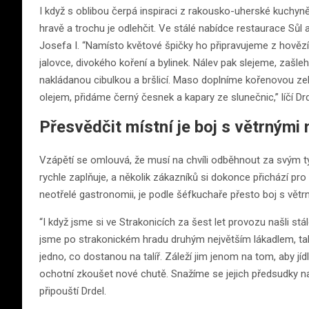
I když s oblibou čerpá inspiraci z rakousko-uherské kuchy
hravě a trochu je odlehčit. Ve stálé nabídce restaurace Sůl a
Josefa I. “Namísto květové špičky ho připravujeme z hovězíh
jalovce, divokého koření a bylinek. Nálev pak slejeme, zaš
nakládanou cibulkou a bršlicí. Maso doplníme kořenovou ze
olejem, přidáme černý česnek a kapary ze slunečnic,” líčí Drd
Přesvědčit místní je boj s větrnými
Vzápětí se omlouvá, že musí na chvíli odběhnout za svým t
rychle zaplňuje, a několik zákazníků si dokonce přichází pr
neotřelé gastronomii, je podle šéfkuchaře přesto boj s větr
“I když jsme si ve Strakonicích za šest let provozu našli stál
jsme po strakonickém hradu druhým největším lákadlem, takž
jedno, co dostanou na talíř. Záleží jim jenom na tom, aby jí
ochotní zkoušet nové chutě. Snažíme se jejich předsudky nabo
připouští Drdel.