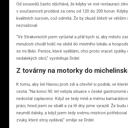
Od sousedů často slýchává, že kdyby ve své restauraci zlevn
v současnosti prodává za cenu od 120 do 200 korun. Kdyby ji
kvalitních surovin, což odmítá. Že by zkusil štěstí ve větším
nezvažoval.
“Ve Strakonicích jsem vyrůstal a přál bych si, aby město za
minulosti chodil holič na oběd do místního lokálu a hospods
se mi líbilo. Peníze, které vydělám, chci proto vracet zpátk
nedalekých obcí,” vyzdvihuje Drdel.
Z továrny na motorky do michelins
K tomu, aby šel hlavou proti zdi a otevřel si podnik, ve kt
cesta. “Na konci 90. let nebyla situace v české gastronomii 
nedostal zaplaceno. Když se tedy mně a mému kamarádovi nas
práci, hned jsem se sbalil a za tři dny jsme vyrazili. Že b
neuměl italsky, a když jsem tedy svému mistrovi potřeboval
zvuky, které stroj vydával,” směje se Drdel.