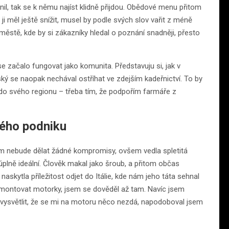
il, tak se k němu najíst klidně přijdou. Obědové menu přitom
 měl ještě snížit, musel by podle svých slov vařit z méně
 městě, kde by si zákazníky hledal o poznání snadněji, přesto
se začalo fungovat jako komunita. Představuju si, jak v
ký se naopak nechával ostříhat ve zdejším kadeřnictví. To by
y do svého regionu – třeba tím, že podpořím farmáře z
kého podniku
erém nebude dělat žádné kompromisy, ovšem vedla spletitá
úplně ideální. Člověk makal jako šroub, a přitom občas
kytla příležitost odjet do Itálie, kde nám jeho táta sehnal
udu montovat motorky, jsem se dověděl až tam. Navíc jsem
 vysvětlit, že se mi na motoru něco nezdá, napodoboval jsem