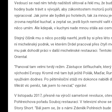
Vedoucí se nad ním tehdy naštěstí slitoval a řekl mu, že bud
hodiny bude trávit s vývojáři, aby zákonitostem motorů po
vypracoval. Jak jsme ale bydleli po hotelech, tak za mnou jed
zrovna nepřišel kuchař, a zeptal se, jestli bych nemohl vařit
něco umím. Ale kdepak, v kuchyni nade mnou stála asi osmd
Stejný číšník mu o něco později navrhl, jestli by si přes léto
ní michelinský podnik, ve kterém Drdel pracoval přes čtyři
mu pak dohodil práci v další michelinské restauraci. Tento
Oriental.
“Panoval tam velmi tvrdý režim. Zástupce šéfkuchaře, který v
východní Evropy. Kromě mě tam byli ještě Polák, Maďar, Rumu
využívám dodnes. Po pětiměsíční stáži mi dokonce nabídli 
třikrát víc peněz, tak jsem to nevzal,” vypráví.
V listopadu 2017, přesně na výročí sametové revoluce, otev
Pohlreichova pořadu Souboj restaurací. V televizní show se
Story Short. “Bál jsem se, že s námi Zdeněk Pohlreich bude