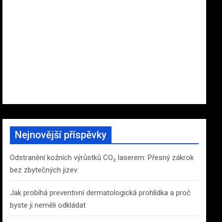
Nejnovější příspěvky
Odstranění kožních výrůstků CO₂ laserem: Přesný zákrok
bez zbytečných jizev
Jak probíhá preventivní dermatologická prohlídka a proč
byste ji neměli odkládat