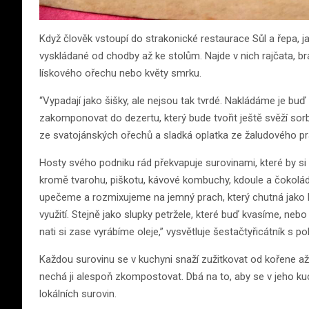
Když člověk vstoupí do strakonické restaurace Sůl a řepa, ja
vyskládané od chodby až ke stolům. Najde v nich rajčata, b
lískového ořechu nebo květy smrku.
“Vypadají jako šišky, ale nejsou tak tvrdé. Nakládáme je b
zakomponovat do dezertu, který bude tvořit ještě svěží s
ze svatojánských ořechů a sladká oplatka ze žaludového pra
Hosty svého podniku rád překvapuje surovinami, které by si na
kromě tvarohu, piškotu, kávové kombuchy, kdoule a čokolády 
upečeme a rozmixujeme na jemný prach, který chutná jako kak
využití. Stejně jako slupky petržele, které buď kvasíme, neb
nati si zase vyrábíme oleje,” vysvětluje šestačtyřicátník s
Každou surovinu se v kuchyni snaží zužitkovat od kořene až
nechá ji alespoň zkompostovat. Dbá na to, aby se v jeho ku
lokálních surovin.