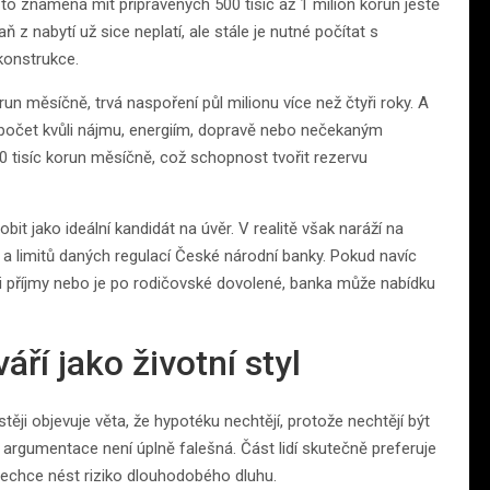
 to znamená mít připravených 500 tisíc až 1 milion korun ještě
 z nabytí už sice neplatí, ale stále je nutné počítat s
konstrukce.
run měsíčně, trvá naspoření půl milionu více než čtyři roky. A
počet kvůli nájmu, energiím, dopravě nebo nečekaným
 tisíc korun měsíčně, což schopnost tvořit rezervu
 jako ideální kandidát na úvěr. V realitě však naráží na
a limitů daných regulací České národní banky. Pokud navíc
i příjmy nebo je po rodičovské dovolené, banka může nabídku
ří jako životní styl
stěji objevuje věta, že hypotéku nechtějí, protože nechtějí být
 argumentace není úplně falešná. Část lidí skutečně preferuje
nechce nést riziko dlouhodobého dluhu.