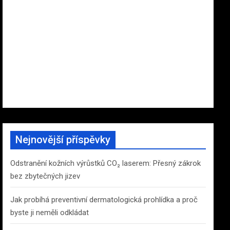
Nejnovější příspěvky
Odstranění kožních výrůstků CO₂ laserem: Přesný zákrok
bez zbytečných jizev
Jak probíhá preventivní dermatologická prohlídka a proč
byste ji neměli odkládat