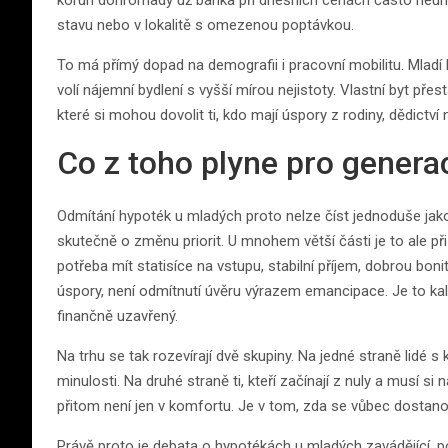
korun dohromady už banka při dnešních cenách často neumo
stavu nebo v lokalitě s omezenou poptávkou.
To má přímý dopad na demografii i pracovní mobilitu. Mladí l
volí nájemní bydlení s vyšší mírou nejistoty. Vlastní byt pře
které si mohou dovolit ti, kdo mají úspory z rodiny, dědictví
Co z toho plyne pro generac
Odmítání hypoték u mladých proto nelze číst jednoduše jako g
skutečně o změnu priorit. U mnohem větší části je to ale při
potřeba mít statisíce na vstupu, stabilní příjem, dobrou boni
úspory, není odmítnutí úvěru výrazem emancipace. Je to kal
finančně uzavřený.
Na trhu se tak rozevírají dvě skupiny. Na jedné straně lidé 
minulosti. Na druhé straně ti, kteří začínají z nuly a musí si 
přitom není jen v komfortu. Je v tom, zda se vůbec dostano
Právě proto je debata o hypotékách u mladých zavádějící, po