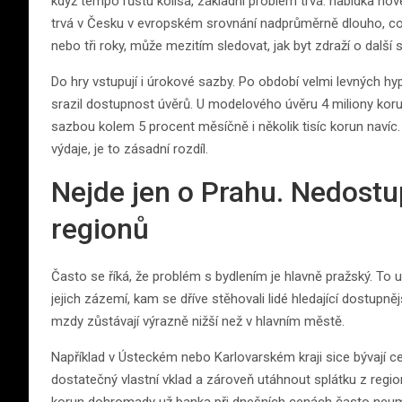
když tempo růstu kolísá, základní problém trvá: nabídka nov
trvá v Česku v evropském srovnání nadprůměrně dlouho, což
nebo tři roky, může mezitím sledovat, jak byt zdraží o další s
Do hry vstupují i úrokové sazby. Po období velmi levných hyp
srazil dostupnost úvěrů. U modelového úvěru 4 miliony kor
sazbou kolem 5 procent měsíčně i několik tisíc korun navíc
výdaje, je to zásadní rozdíl.
Nejde jen o Prahu. Nedost
regionů
Často se říká, že problém s bydlením je hlavně pražský. To u
jejich zázemí, kam se dříve stěhovali lidé hledající dostupněj
mzdy zůstávají výrazně nižší než v hlavním městě.
Například v Ústeckém nebo Karlovarském kraji sice bývají ce
dostatečný vlastní vklad a zároveň utáhnout splátku z regi