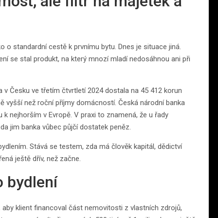
st, ale filtr na majetek a
o o standardní cestě k prvnímu bytu. Dnes je situace jiná.
ení se stal produkt, na který mnozí mladí nedosáhnou ani při
v Česku ve třetím čtvrtletí 2024 dostala na 45 412 korun
ě vyšší než roční příjmy domácností. Česká národní banka
 k nejhorším v Evropě. V praxi to znamená, že u řady
 zda jim banka vůbec půjčí dostatek peněz.
dlením. Stává se testem, zda má člověk kapitál, dědictví
ná ještě dřív, než začne.
o bydlení
, aby klient financoval část nemovitosti z vlastních zdrojů,