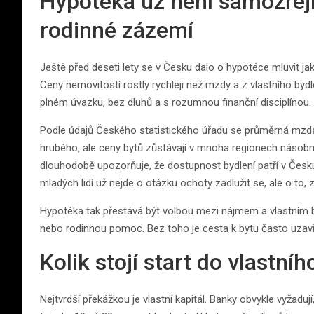
Hypotéka už není samozřejmo
rodinné zázemí
Ještě před deseti lety se v Česku dalo o hypotéce mluvit jak
Ceny nemovitostí rostly rychleji než mzdy a z vlastního bydl
plném úvazku, bez dluhů a s rozumnou finanční disciplínou.
Podle údajů Českého statistického úřadu se průměrná mzda 
hrubého, ale ceny bytů zůstávají v mnoha regionech násobn
dlouhodobě upozorňuje, že dostupnost bydlení patří v Česku
mladých lidí už nejde o otázku ochoty zadlužit se, ale o to,
Hypotéka tak přestává být volbou mezi nájmem a vlastním by
nebo rodinnou pomoc. Bez toho je cesta k bytu často uzavře
Kolik stojí start do vlastníh
Nejtvrdší překážkou je vlastní kapitál. Banky obvykle vyžadují