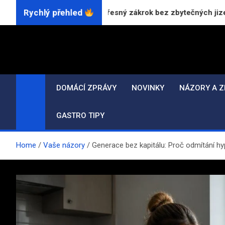
Skip
Rychlý přehled
 CO₂ laserem: Přesný zákrok bez zbytečných jizev
to
content
DOMÁCÍ ZPRÁVY
NOVINKY
NÁZORY A Z
GASTRO TIPY
Home
Vaše názory
Generace bez kapitálu: Proč odmítání h