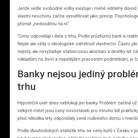
Jenže vedle svobodné volby existuje i méně viditelný důvod: r
vlastní neochotu začne vysvětlovat jako princip. Psychologic
přiznat „nedosáhnu na ni“.
Tomu odpovídají i data z trhu. Podle průzkumů bank a realitn
Nejde ale vždy o ideologické odmítnutí vlastnictví. Často jd
nejistý, ale nevyžaduje statisícovou akontaci a desítky let z
nákladům na život a nejistějším pracovním podmínkám, je to 
Banky nejsou jediný problém
trhu
Hypoteční úvěr dnes neblokují jen banky. Problém začíná už n
velkých měst jsou ceny novostaveb pro mnoho lidí prakticky 
před několika lety odpovídaly ceně rodinného domu v menš
Podle dlouhodobých statistik trhu se ceny bytů v Česku v p