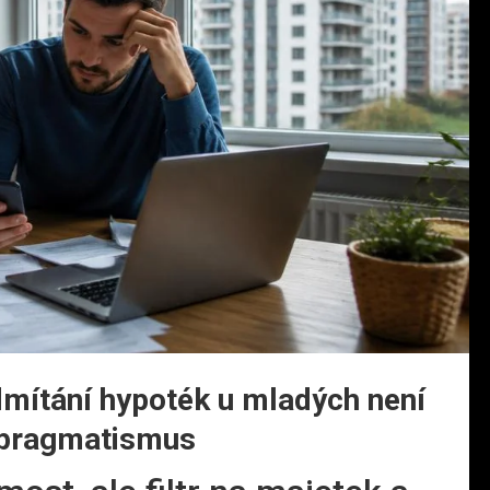
dmítání hypoték u mladých není
 pragmatismus