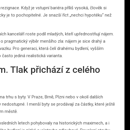
ezignace. Když je vstupní bariéra příliš vysoká, člověk si
ky je to pochopitelné. Je snazší říct „nechci hypotéku“ než
ích kanceláří roste podíl mladých, kteří upřednostňují nájem.
e o pragmatický výběr menšího zla: nájem je sice drahý a
ávazku. Pro generaci, která čelí drahému bydlení, vyšším
často jediná realistická varianta.
. Tlak přichází z celého
a trhu s byty. V Praze, Brně, Plzni nebo v okolí dalších
nedostupné. I menší byty se prodávají za částky, které ještě
ím městě.
osledních letech pohybovaly na historických maximech, a i