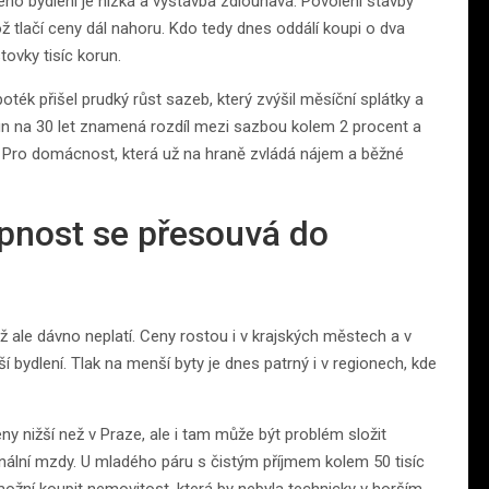
ého bydlení je nízká a výstavba zdlouhavá. Povolení stavby
 tlačí ceny dál nahoru. Kdo tedy dnes oddálí koupi o dva
tovky tisíc korun.
oték přišel prudký růst sazeb, který zvýšil měsíční splátky a
un na 30 let znamená rozdíl mezi sazbou kolem 2 procent a
. Pro domácnost, která už na hraně zvládá nájem a běžné
upnost se přesouvá do
ž ale dávno neplatí. Ceny rostou i v krajských městech a v
ší bydlení. Tlak na menší byty je dnes patrný i v regionech, kde
ny nižší než v Praze, ale i tam může být problém složit
onální mzdy. U mladého páru s čistým příjmem kolem 50 tisíc