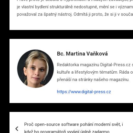
je vlastní bydlení strukturálně nedostupné, mění se i význam
považoval za špatný nástroj. Odmítá ji proto, že si ji v so
Bc. Martina Vaňková
Redaktorka magazínu Digital-Press.cz s 
kultuře a lifestylovým tématům. Ráda ob
přenáší na stránky našeho magazínu.
https://www.digital-press.cz
Navigace
Proč open-source software pohání moderní svět, i
pro
když ho programátoři vyvíjejí úplně zadarmo