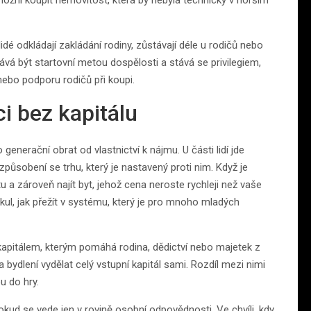
žní koupit nemovitost, která by nebyla technicky v horším
idé odkládají zakládání rodiny, zůstávají déle u rodičů nebo
stává být startovní metou dospělosti a stává se privilegiem,
 nebo podporu rodičů při koupi.
i bez kapitálu
enerační obrat od vlastnictví k nájmu. U části lidí jde
způsobení se trhu, který je nastavený proti nim. Když je
tu a zároveň najít byt, jehož cena neroste rychleji než vaše
kul, jak přežít v systému, který je pro mnoho mladých
s kapitálem, kterým pomáhá rodina, dědictví nebo majetek z
na bydlení vydělat celý vstupní kapitál sami. Rozdíl mezi nimi
u do hry.
kud se vede jen v rovině osobní odpovědnosti. Ve chvíli, kdy