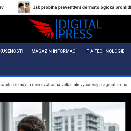
Jak probíhá preventivní dermatologická prohlídka a proč byste 
Digital-Press.cz
Kvalitní informace pro každý den
KUŠENOSTI
MAGAZÍN INFORMACÍ
IT A TECHNOLOGIE
ypoték u mladých není svobodná volba, ale vynucený pragmatismus