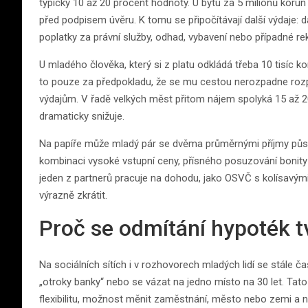
typicky 10 až 20 procent hodnoty. U bytu za 5 milionů korun
před podpisem úvěru. K tomu se připočítávají další výdaje: daň
poplatky za právní služby, odhad, vybavení nebo případné re
U mladého člověka, který si z platu odkládá třeba 10 tisíc ko
to pouze za předpokladu, že se mu cestou nerozpadne roz
výdajům. V řadě velkých měst přitom nájem spolyká 15 až 20
dramaticky snižuje.
Na papíře může mladý pár se dvěma průměrnými příjmy působit
kombinaci vysoké vstupní ceny, přísného posuzování bonity 
jeden z partnerů pracuje na dohodu, jako OSVČ s kolísavým
výrazně zkrátit.
Proč se odmítání hypoték tvá
Na sociálních sítích i v rozhovorech mladých lidí se stále ča
„otroky banky“ nebo se vázat na jedno místo na 30 let. Tato
flexibilitu, možnost měnit zaměstnání, město nebo zemi a 