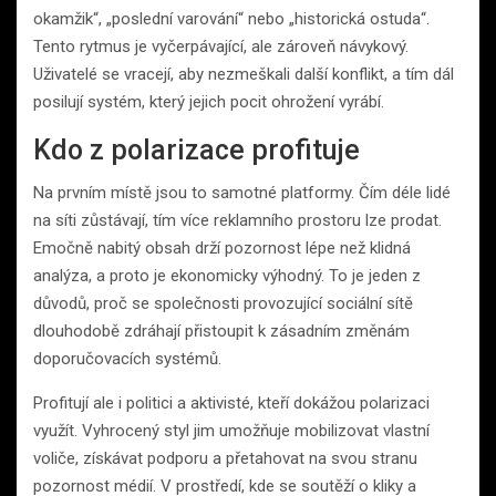
okamžik“, „poslední varování“ nebo „historická ostuda“.
Tento rytmus je vyčerpávající, ale zároveň návykový.
Uživatelé se vracejí, aby nezmeškali další konflikt, a tím dál
posilují systém, který jejich pocit ohrožení vyrábí.
Kdo z polarizace profituje
Na prvním místě jsou to samotné platformy. Čím déle lidé
na síti zůstávají, tím více reklamního prostoru lze prodat.
Emočně nabitý obsah drží pozornost lépe než klidná
analýza, a proto je ekonomicky výhodný. To je jeden z
důvodů, proč se společnosti provozující sociální sítě
dlouhodobě zdráhají přistoupit k zásadním změnám
doporučovacích systémů.
Profitují ale i politici a aktivisté, kteří dokážou polarizaci
využít. Vyhrocený styl jim umožňuje mobilizovat vlastní
voliče, získávat podporu a přetahovat na svou stranu
pozornost médií. V prostředí, kde se soutěží o kliky a