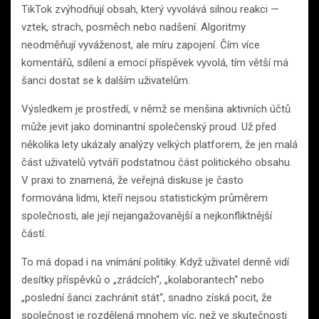
TikTok zvýhodňují obsah, který vyvolává silnou reakci —
vztek, strach, posměch nebo nadšení. Algoritmy
neodměňují vyváženost, ale míru zapojení. Čím více
komentářů, sdílení a emocí příspěvek vyvolá, tím větší má
šanci dostat se k dalším uživatelům.
Výsledkem je prostředí, v němž se menšina aktivních účtů
může jevit jako dominantní společenský proud. Už před
několika lety ukázaly analýzy velkých platforem, že jen malá
část uživatelů vytváří podstatnou část politického obsahu.
V praxi to znamená, že veřejná diskuse je často
formována lidmi, kteří nejsou statistickým průměrem
společnosti, ale její nejangažovanější a nejkonfliktnější
částí.
To má dopad i na vnímání politiky. Když uživatel denně vidí
desítky příspěvků o „zrádcích“, „kolaborantech“ nebo
„poslední šanci zachránit stát“, snadno získá pocit, že
společnost je rozdělená mnohem víc, než ve skutečnosti