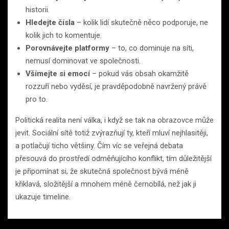
historii.
Hledejte čísla
– kolik lidí skutečně něco podporuje, ne
kolik jich to komentuje.
Porovnávejte platformy
– to, co dominuje na síti,
nemusí dominovat ve společnosti.
Všímejte si emocí
– pokud vás obsah okamžitě
rozzuří nebo vyděsí, je pravděpodobně navržený právě
pro to.
Politická realita není válka, i když se tak na obrazovce může
jevit. Sociální sítě totiž zvýrazňují ty, kteří mluví nejhlasitěji,
a potlačují ticho většiny. Čím víc se veřejná debata
přesouvá do prostředí odměňujícího konflikt, tím důležitější
je připomínat si, že skutečná společnost bývá méně
křiklavá, složitější a mnohem méně černobílá, než jak ji
ukazuje timeline.