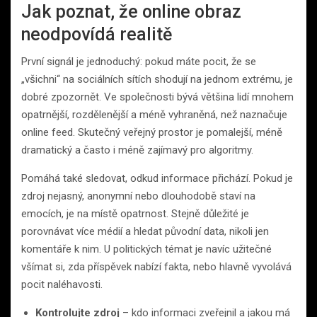
Jak poznat, že online obraz
neodpovídá realitě
První signál je jednoduchý: pokud máte pocit, že se
„všichni“ na sociálních sítích shodují na jednom extrému, je
dobré zpozornět. Ve společnosti bývá většina lidí mnohem
opatrnější, rozdělenější a méně vyhraněná, než naznačuje
online feed. Skutečný veřejný prostor je pomalejší, méně
dramatický a často i méně zajímavý pro algoritmy.
Pomáhá také sledovat, odkud informace přichází. Pokud je
zdroj nejasný, anonymní nebo dlouhodobě staví na
emocích, je na místě opatrnost. Stejně důležité je
porovnávat více médií a hledat původní data, nikoli jen
komentáře k nim. U politických témat je navíc užitečné
všímat si, zda příspěvek nabízí fakta, nebo hlavně vyvolává
pocit naléhavosti.
Kontrolujte zdroj
– kdo informaci zveřejnil a jakou má