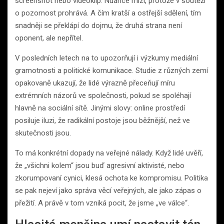
screenshot nebo videoklip. Nuance mizí, protože v soutěži
o pozornost prohrává. A čím kratší a ostřejší sdělení, tím
snadněji se překlápí do dojmu, že druhá strana není
oponent, ale nepřítel.
V posledních letech na to upozorňují i výzkumy mediální
gramotnosti a politické komunikace. Studie z různých zemí
opakovaně ukazují, že lidé výrazně přeceňují míru
extrémních názorů ve společnosti, pokud se spoléhají
hlavně na sociální sítě. Jinými slovy: online prostředí
posiluje iluzi, že radikální postoje jsou běžnější, než ve
skutečnosti jsou.
To má konkrétní dopady na veřejné nálady. Když lidé uvěří,
že „všichni kolem“ jsou buď agresivní aktivisté, nebo
zkorumpovaní cynici, klesá ochota ke kompromisu. Politika
se pak nejeví jako správa věcí veřejných, ale jako zápas o
přežití. A právě v tom vzniká pocit, že jsme „ve válce“.