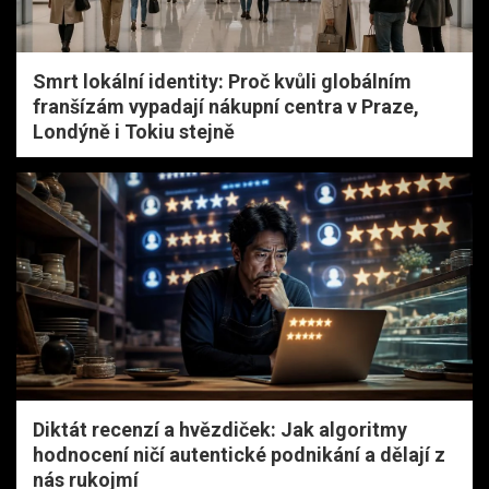
Smrt lokální identity: Proč kvůli globálním
franšízám vypadají nákupní centra v Praze,
Londýně i Tokiu stejně
Diktát recenzí a hvězdiček: Jak algoritmy
hodnocení ničí autentické podnikání a dělají z
nás rukojmí