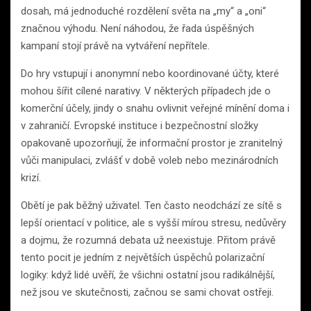
dosah, má jednoduché rozdělení světa na „my“ a „oni“
značnou výhodu. Není náhodou, že řada úspěšných
kampaní stojí právě na vytváření nepřítele.
Do hry vstupují i anonymní nebo koordinované účty, které
mohou šířit cílené narativy. V některých případech jde o
komerční účely, jindy o snahu ovlivnit veřejné mínění doma i
v zahraničí. Evropské instituce i bezpečnostní složky
opakovaně upozorňují, že informační prostor je zranitelný
vůči manipulaci, zvlášť v době voleb nebo mezinárodních
krizí.
Obětí je pak běžný uživatel. Ten často neodchází ze sítě s
lepší orientací v politice, ale s vyšší mírou stresu, nedůvěry
a dojmu, že rozumná debata už neexistuje. Přitom právě
tento pocit je jedním z největších úspěchů polarizační
logiky: když lidé uvěří, že všichni ostatní jsou radikálnější,
než jsou ve skutečnosti, začnou se sami chovat ostřeji.