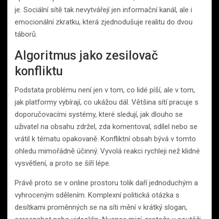
je. Sociální sítě tak nevytvářejí jen informační kanál, ale i
emocionální zkratku, která zjednodušuje realitu do dvou
táborů.
Algoritmus jako zesilovač
konfliktu
Podstata problému není jen v tom, co lidé píší, ale v tom,
jak platformy vybírají, co ukážou dál. Většina sítí pracuje s
doporučovacími systémy, které sledují, jak dlouho se
uživatel na obsahu zdržel, zda komentoval, sdílel nebo se
vrátil k tématu opakovaně. Konfliktní obsah bývá v tomto
ohledu mimořádně účinný. Vyvolá reakci rychleji než klidné
vysvětlení, a proto se šíří lépe.
Právě proto se v online prostoru tolik daří jednoduchým a
vyhroceným sdělením. Komplexní politická otázka s
desítkami proměnných se na síti mění v krátký slogan,