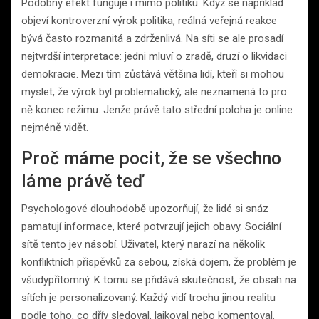
Podobný efekt funguje i mimo politiku. Když se například
objeví kontroverzní výrok politika, reálná veřejná reakce
bývá často rozmanitá a zdrženlivá. Na síti se ale prosadí
nejtvrdší interpretace: jedni mluví o zradě, druzí o likvidaci
demokracie. Mezi tím zůstává většina lidí, kteří si mohou
myslet, že výrok byl problematický, ale neznamená to pro
ně konec režimu. Jenže právě tato střední poloha je online
nejméně vidět.
Proč máme pocit, že se všechno
láme právě teď
Psychologové dlouhodobě upozorňují, že lidé si snáz
pamatují informace, které potvrzují jejich obavy. Sociální
sítě tento jev násobí. Uživatel, který narazí na několik
konfliktních příspěvků za sebou, získá dojem, že problém je
všudypřítomný. K tomu se přidává skutečnost, že obsah na
sítích je personalizovaný. Každý vidí trochu jinou realitu
podle toho, co dřív sledoval, lajkoval nebo komentoval.