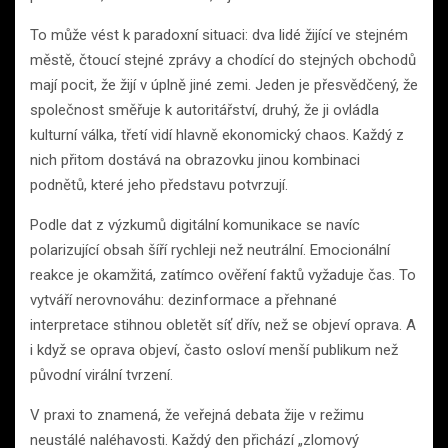
To může vést k paradoxní situaci: dva lidé žijící ve stejném
městě, čtoucí stejné zprávy a chodící do stejných obchodů
mají pocit, že žijí v úplně jiné zemi. Jeden je přesvědčený, že
společnost směřuje k autoritářství, druhý, že ji ovládla
kulturní válka, třetí vidí hlavně ekonomický chaos. Každý z
nich přitom dostává na obrazovku jinou kombinaci
podnětů, které jeho představu potvrzují.
Podle dat z výzkumů digitální komunikace se navíc
polarizující obsah šíří rychleji než neutrální. Emocionální
reakce je okamžitá, zatímco ověření faktů vyžaduje čas. To
vytváří nerovnováhu: dezinformace a přehnané
interpretace stihnou obletět síť dřív, než se objeví oprava. A
i když se oprava objeví, často osloví menší publikum než
původní virální tvrzení.
V praxi to znamená, že veřejná debata žije v režimu
neustálé naléhavosti. Každý den přichází „zlomový