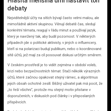
Hlasitá menšina umí nastavit tón
debaty
Nejviditelnější účty na sítích bývají často velmi malou, ale
mimořádně aktivní skupinou. Věnují debatě čas, sledují
konkrétní témata, reagují v řádu minut a používají jazyk,
který je navržený tak, aby budil pozornost. V některých
případech jde o politické aktivisty, v jiných o influencery,
kteří si na polarizaci budují publikum, nebo o koordinované
sítě účtů, jež mají za cíl posouvat diskusi určitým směrem.
V českém prostředí je to vidět zejména v období voleb,
krizí nebo bezpečnostních témat. Stačí několik výrazných
účtů, které začnou opakovat stejný rámec, a algoritmus
jejich obsah ochotně zesílí. Běžný uživatel pak má pocit, že
„to řeší všichni“, protože mu stejný motiv přistane v
doporučeních, v diskusích pod články i v přeposlaných
příspěvcích.