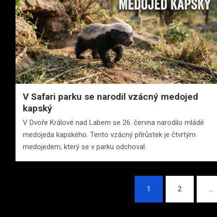
V Safari parku se narodil vzácný medojed
kapský
V Dvoře Králové nad Labem se 26. června narodilo mládě
medojeda kapského. Tento vzácný přírůstek je čtvrtým
medojedem, který se v parku odchoval.
Stránkování
1
2
…
příspěvků