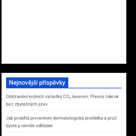
Nejnovější příspěvky
Odstranění kožních výrůstků CO₂ laserem: Přesný zákrok
bez zbytečných jizev
Jak probíhá preventivní dermatologická prohlídka a proč
byste ji neměli odkládat