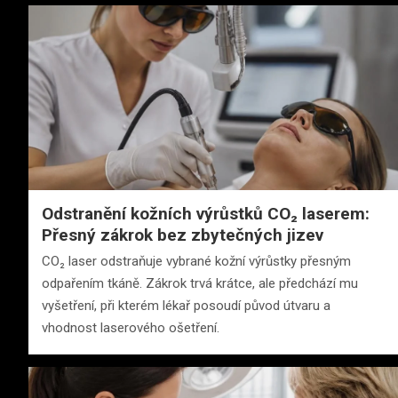
Odstranění kožních výrůstků CO₂ laserem:
Přesný zákrok bez zbytečných jizev
CO₂ laser odstraňuje vybrané kožní výrůstky přesným
odpařením tkáně. Zákrok trvá krátce, ale předchází mu
vyšetření, při kterém lékař posoudí původ útvaru a
vhodnost laserového ošetření.