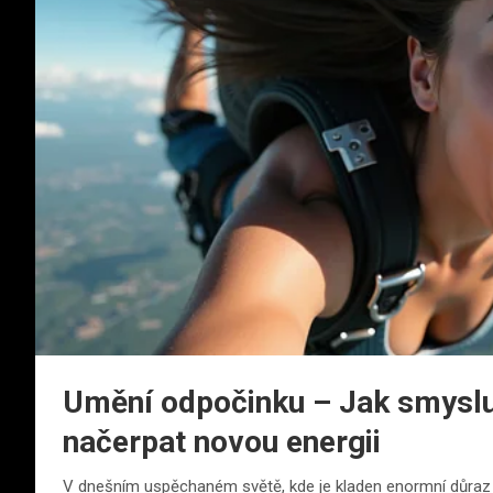
Umění odpočinku – Jak smyslup
načerpat novou energii
V dnešním uspěchaném světě, kde je kladen enormní důraz 