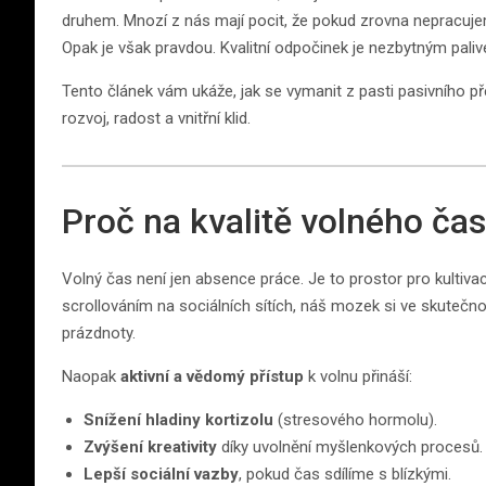
druhem. Mnozí z nás mají pocit, že pokud zrovna nepracuj
Opak je však pravdou. Kvalitní odpočinek je nezbytným pali
Tento článek vám ukáže, jak se vymanit z pasti pasivního pře
rozvoj, radost a vnitřní klid.
Proč na kvalitě volného čas
Volný čas není jen absence práce. Je to prostor pro kultiv
scrollováním na sociálních sítích, náš mozek si ve skutečno
prázdnoty.
Naopak
aktivní a vědomý přístup
k volnu přináší:
Snížení hladiny kortizolu
(stresového hormolu).
Zvýšení kreativity
díky uvolnění myšlenkových procesů.
Lepší sociální vazby
, pokud čas sdílíme s blízkými.