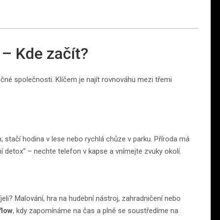
– Kde začít?
lučné společnosti. Klíčem je najít rovnováhu mezi třemi
; stačí hodina v lese nebo rychlá chůze v parku. Příroda má
ní detox“ – nechte telefon v kapse a vnímejte zvuky okolí.
íjeli? Malování, hra na hudební nástroj, zahradničení nebo
flow
, kdy zapomínáme na čas a plně se soustředíme na