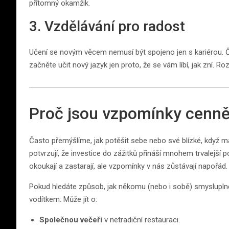
přítomný okamžik.
3. Vzdělávání pro radost
Učení se novým věcem nemusí být spojeno jen s kariérou. Čt
začněte učit nový jazyk jen proto, že se vám líbí, jak zní. 
Proč jsou vzpomínky cenněj
Často přemýšlíme, jak potěšit sebe nebo své blízké, když
potvrzují, že investice do zážitků přináší mnohem trvalejší
okoukají a zastarají, ale vzpomínky v nás zůstávají napořád.
Pokud hledáte způsob, jak někomu (nebo i sobě) smysluplně
vodítkem. Může jít o:
Společnou večeři
v netradiční restauraci.