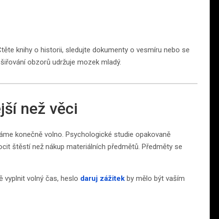
ěte knihy o historii, sledujte dokumenty o vesmíru nebo se
Rozšiřování obzorů udržuje mozek mladý.
ší než věci
 máme konečně volno. Psychologické studie opakovaně
 pocit štěstí než nákup materiálních předmětů. Předměty se
 vyplnit volný čas, heslo
daruj zážitek
by mělo být vaším