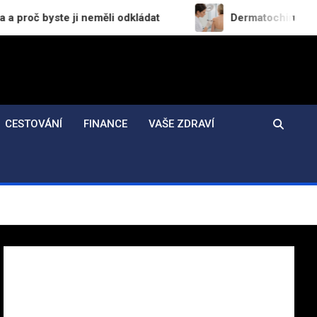
i neměli odkládat
Dermatochirurgie v praxi: Jak 
CESTOVÁNÍ
FINANCE
VAŠE ZDRAVÍ