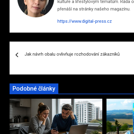
kultuře a lifestylovým tématům. Ráda ob
přenáší na stránky našeho magazínu.
https://www.digital-press.cz
Navigace
Jak návrh obalu ovlivňuje rozhodování zákazníků
pro
příspěvek
Podobné články