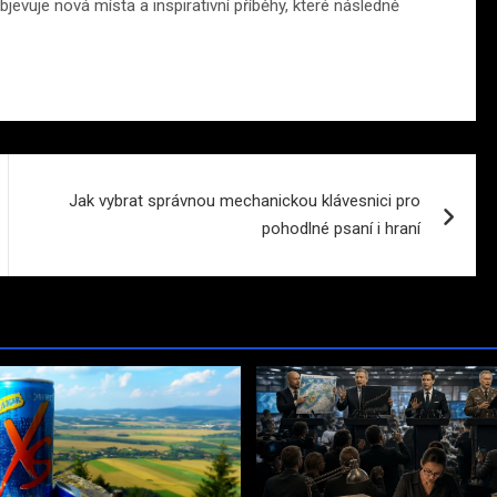
jevuje nová místa a inspirativní příběhy, které následně
Jak vybrat správnou mechanickou klávesnici pro
pohodlné psaní i hraní