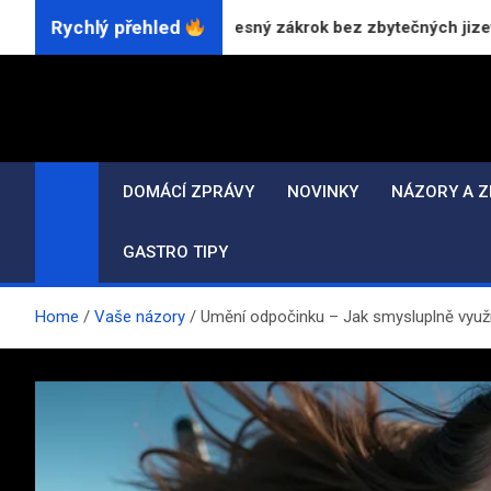
Skip
Rychlý přehled
CO₂ laserem: Přesný zákrok bez zbytečných jizev
to
content
DOMÁCÍ ZPRÁVY
NOVINKY
NÁZORY A Z
GASTRO TIPY
Home
Vaše názory
Umění odpočinku – Jak smysluplně využí