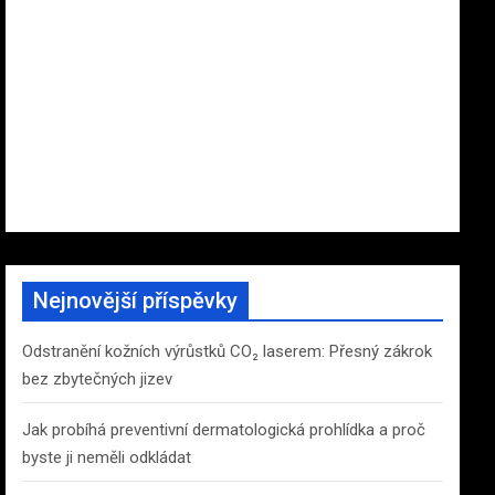
Nejnovější příspěvky
Odstranění kožních výrůstků CO₂ laserem: Přesný zákrok
bez zbytečných jizev
Jak probíhá preventivní dermatologická prohlídka a proč
byste ji neměli odkládat