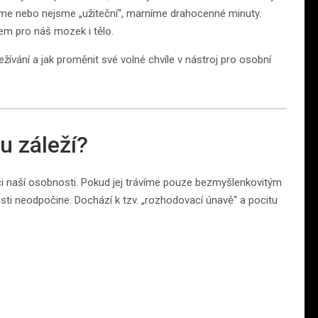
eme nebo nejsme „užiteční“, marníme drahocenné minuty.
vem pro náš mozek i tělo.
žívání a jak proměnit své volné chvíle v nástroj pro osobní
u záleží?
aci naší osobnosti. Pokud jej trávíme pouze bezmyšlenkovitým
sti neodpočine. Dochází k tzv. „rozhodovací únavě“ a pocitu