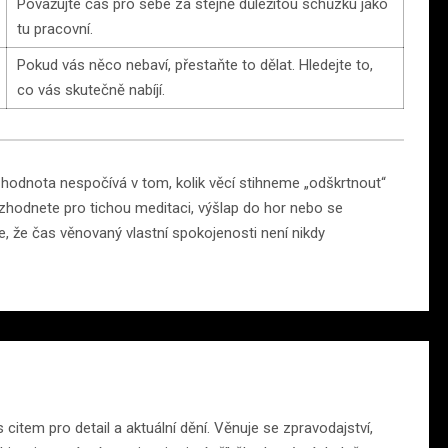
Považujte čas pro sebe za stejně důležitou schůzku jako
tu pracovní.
Pokud vás něco nebaví, přestaňte to dělat. Hledejte to,
co vás skutečně nabíjí.
 hodnota nespočívá v tom, kolik věcí stihneme „odškrtnout“
ozhodnete pro tichou meditaci, výšlap do hor nebo se
, že čas věnovaný vlastní spokojenosti není nikdy
citem pro detail a aktuální dění. Věnuje se zpravodajství,