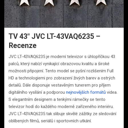
TV 43″ JVC LT-43VAQ6235 –
Recenze
JVC LT-43VAQ6235 je moderní televizor s úhlopříčkou 43
palců, který nabízí vynikající obrazovou kvalitu a široké
možnosti připojení. Tento model se pyšní rozlišením Full
HD a technologiemi pro zobrazení živých barev a ostrých
detailů. Dále disponuje vestavěným tunerem pro příjem
digitálního vysílání a podporou
nejnovějších formátů
videa.
S elegantním designem a tenkými rámečky se tento
televizor hodí do každého moderně zařízeného interiéru.
JVC LT-43VAQ6235 tak slibuje skvělé zážitky ze sledování
oblíbených filmů, seriálů i sportovních utkání.