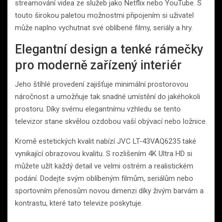
streamování videa ze služeb jako Netflix nebo YouTube. S
touto širokou paletou možnostmi připojením si uživatel
může naplno vychutnat své oblíbené filmy, seriály a hry.
Elegantní design a tenké rámečky
pro moderně zařízený interiér
Jeho štíhlé provedení zajišťuje minimální prostorovou
náročnost a umožňuje tak snadné umístění do jakéhokoli
prostoru. Díky svému elegantnímu vzhledu se tento
televizor stane skvělou ozdobou vaší obývací nebo ložnice.
Kromě estetických kvalit nabízí JVC LT-43VAQ6235 také
vynikající obrazovou kvalitu. S rozlišením 4K Ultra HD si
můžete užít každý detail ve velmi ostrém a realistickém
podání. Dodejte svým oblíbeným filmům, seriálům nebo
sportovním přenosům novou dimenzi díky živým barvám a
kontrastu, které tato televize poskytuje.