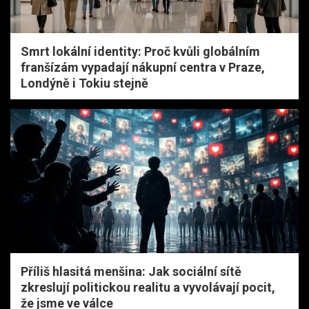
Smrt lokální identity: Proč kvůli globálním
franšízám vypadají nákupní centra v Praze,
Londýně i Tokiu stejně
Příliš hlasitá menšina: Jak sociální sítě
zkreslují politickou realitu a vyvolávají pocit,
že jsme ve válce