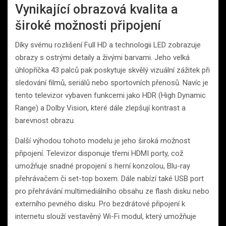
Vynikající obrazová kvalita a
široké možnosti připojení
Díky svému rozlišení Full HD a technologii LED zobrazuje
obrazy s ostrými detaily a živými barvami. Jeho velká
úhlopříčka 43 palců pak poskytuje skvělý vizuální zážitek při
sledování filmů, seriálů nebo sportovních přenosů. Navíc je
tento televizor vybaven funkcemi jako HDR (High Dynamic
Range) a Dolby Vision, které dále zlepšují kontrast a
barevnost obrazu.
Další výhodou tohoto modelu je jeho široká možnost
připojení. Televizor disponuje třemi HDMI porty, což
umožňuje snadné propojení s herní konzolou, Blu-ray
přehrávačem či set-top boxem. Dále nabízí také USB port
pro přehrávání multimediálního obsahu ze flash disku nebo
externího pevného disku. Pro bezdrátové připojení k
internetu slouží vestavěný Wi-Fi modul, který umožňuje