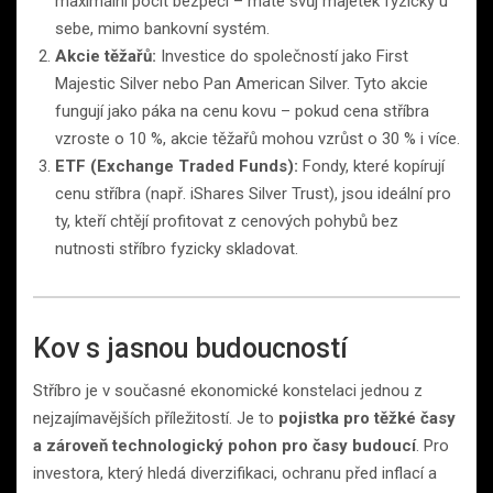
maximální pocit bezpečí – máte svůj majetek fyzicky u
sebe, mimo bankovní systém.
Akcie těžařů:
Investice do společností jako First
Majestic Silver nebo Pan American Silver. Tyto akcie
fungují jako páka na cenu kovu – pokud cena stříbra
vzroste o 10 %, akcie těžařů mohou vzrůst o 30 % i více.
ETF (Exchange Traded Funds):
Fondy, které kopírují
cenu stříbra (např. iShares Silver Trust), jsou ideální pro
ty, kteří chtějí profitovat z cenových pohybů bez
nutnosti stříbro fyzicky skladovat.
Kov s jasnou budoucností
Stříbro je v současné ekonomické konstelaci jednou z
nejzajímavějších příležitostí. Je to
pojistka pro těžké časy
a zároveň technologický pohon pro časy budoucí
. Pro
investora, který hledá diverzifikaci, ochranu před inflací a