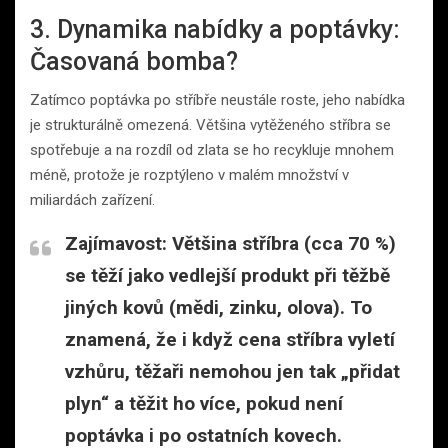
3. Dynamika nabídky a poptávky:
Časovaná bomba?
Zatímco poptávka po stříbře neustále roste, jeho nabídka
je strukturálně omezená. Většina vytěženého stříbra se
spotřebuje a na rozdíl od zlata se ho recykluje mnohem
méně, protože je rozptýleno v malém množství v
miliardách zařízení.
Zajímavost:
Většina stříbra (cca 70 %)
se těží jako vedlejší produkt při těžbě
jiných kovů (mědi, zinku, olova). To
znamená, že i když cena stříbra vyletí
vzhůru, těžaři nemohou jen tak „přidat
plyn“ a těžit ho více, pokud není
poptávka i po ostatních kovech.