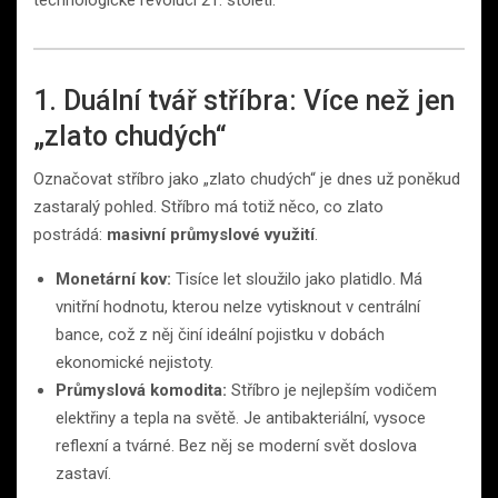
technologické revoluci 21. století.
1. Duální tvář stříbra: Více než jen
„zlato chudých“
Označovat stříbro jako „zlato chudých“ je dnes už poněkud
zastaralý pohled. Stříbro má totiž něco, co zlato
postrádá:
masivní průmyslové využití
.
Monetární kov:
Tisíce let sloužilo jako platidlo. Má
vnitřní hodnotu, kterou nelze vytisknout v centrální
bance, což z něj činí ideální pojistku v dobách
ekonomické nejistoty.
Průmyslová komodita:
Stříbro je nejlepším vodičem
elektřiny a tepla na světě. Je antibakteriální, vysoce
reflexní a tvárné. Bez něj se moderní svět doslova
zastaví.