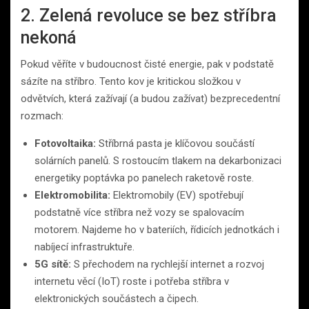
2. Zelená revoluce se bez stříbra
nekoná
Pokud věříte v budoucnost čisté energie, pak v podstatě
sázíte na stříbro. Tento kov je kritickou složkou v
odvětvích, která zažívají (a budou zažívat) bezprecedentní
rozmach:
Fotovoltaika:
Stříbrná pasta je klíčovou součástí
solárních panelů. S rostoucím tlakem na dekarbonizaci
energetiky poptávka po panelech raketově roste.
Elektromobilita:
Elektromobily (EV) spotřebují
podstatně více stříbra než vozy se spalovacím
motorem. Najdeme ho v bateriích, řídicích jednotkách i
nabíjecí infrastruktuře.
5G sítě:
S přechodem na rychlejší internet a rozvoj
internetu věcí (IoT) roste i potřeba stříbra v
elektronických součástech a čipech.