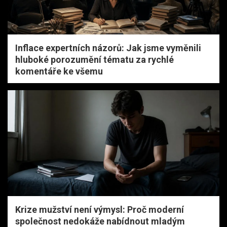
Inflace expertních názorů: Jak jsme vyměnili
hluboké porozumění tématu za rychlé
komentáře ke všemu
Krize mužství není výmysl: Proč moderní
společnost nedokáže nabídnout mladým