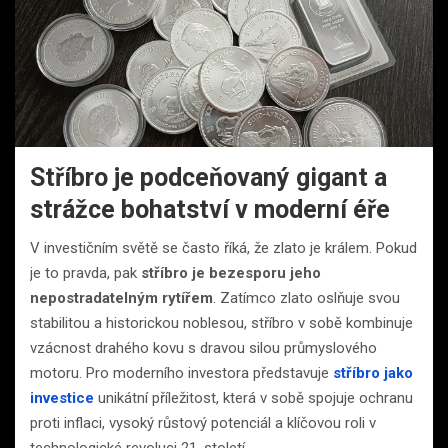
Stříbro je podceňovaný gigant a
strážce bohatství v moderní éře
V investičním světě se často říká, že zlato je králem. Pokud
je to pravda, pak
stříbro je bezesporu jeho
nepostradatelným rytířem
. Zatímco zlato oslňuje svou
stabilitou a historickou noblesou, stříbro v sobě kombinuje
vzácnost drahého kovu s dravou silou průmyslového
motoru. Pro moderního investora představuje
stříbro jako
investice
unikátní příležitost, která v sobě spojuje ochranu
proti inflaci, vysoký růstový potenciál a klíčovou roli v