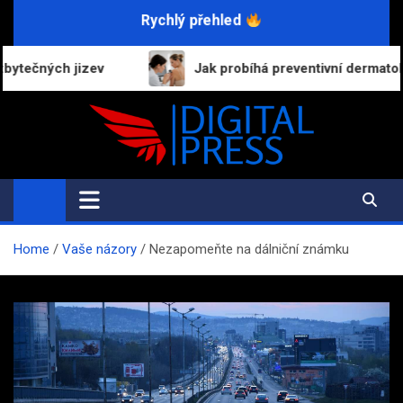
Skip
Rychlý přehled
to
content
Jak probíhá preventivní dermatologická prohlídka a 
Digital-Press.cz
Kvalitní informace pro každý den
Home
Vaše názory
Nezapomeňte na dálniční známku