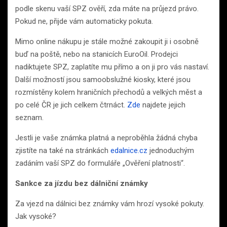
podle skenu vaší SPZ ověří, zda máte na průjezd právo.
Pokud ne, přijde vám automaticky pokuta.
Mimo online nákupu je stále možné zakoupit ji i osobně
buď na poště, nebo na stanicích EuroOil. Prodejci
nadiktujete SPZ, zaplatíte mu přímo a on ji pro vás nastaví.
Další možností jsou samoobslužné kiosky, které jsou
rozmístěny kolem hraničních přechodů a velkých měst a
po celé ČR je jich celkem čtrnáct.
Zde
najdete jejich
seznam.
Jestli je vaše známka platná a neproběhla žádná chyba
zjistíte na také na stránkách
edalnice.cz
jednoduchým
zadáním vaší SPZ do formuláře „Ověření platnosti“.
Sankce za jízdu bez dálniční známky
Za vjezd na dálnici bez známky vám hrozí vysoké pokuty.
Jak vysoké?