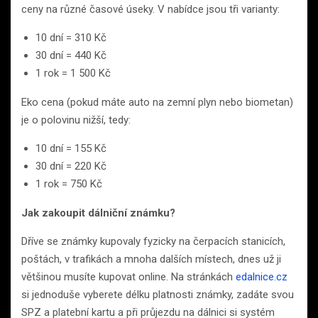
ceny na různé časové úseky. V nabídce jsou tři varianty:
10 dní = 310 Kč
30 dní = 440 Kč
1 rok = 1 500 Kč
Eko cena (pokud máte auto na zemní plyn nebo biometan)
je o polovinu nižší, tedy:
10 dní = 155 Kč
30 dní = 220 Kč
1 rok = 750 Kč
Jak zakoupit dálniční známku?
Dříve se známky kupovaly fyzicky na čerpacích stanicích,
poštách, v trafikách a mnoha dalších místech, dnes už ji
většinou musíte kupovat online. Na stránkách
edalnice.cz
si jednoduše vyberete délku platnosti známky, zadáte svou
SPZ a platební kartu a při průjezdu na dálnici si systém