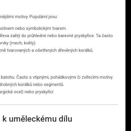
nějšími motivy. Populární jsou:
otivem nebo symbolickým tvarem.
eva zalitý do průhledné nebo barevné pryskyřice. Ta často
rvky (mech, květy).
zně tvarovaných a ošetřených dřevěných korálků.
batohu. Často s vtipnými, pohádkovými či zvířecími motivy.
drobných korálků nebo segmentů.
rgická ocel) nebo pryskyřicí.
a k uměleckému dílu