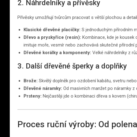
2. Náhrdelníky a přívěsky
Přívěsky umožňují tvůrcům pracovat s větší plochou a detail
Klasické dřevěné placičky:
S jednoduchým přírodním m
Dřevo a pryskyřice (resin):
Kombinace, kde je kousek dř
imituje moře, vesmír nebo zachovává skutečné přírodní p
Dřevěné korálky a komponenty:
Velké náhrdelníky z rů
3. Další dřevěné šperky a doplňky
Brože:
Skvělý doplněk pro ozdobení kabátu, svetru nebo 
Dřevěné náramky:
Od masivních manžet po náramky z 
Prsteny:
Nejčastěji jde o kombinaci dřeva s kovem (chiru
Proces ruční výroby: Od polen