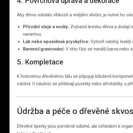
4. Povrchová úprava a dekorace
Aby dřevo odolalo vlhkosti a vnějším vlivům, je nutné ho ošetř
Přírodní oleje a vosky:
Zvýrazní kresbu dřeva a dodají 
variantou.
Lak nebo epoxidová pryskyřice:
Vytvoří odolný, lesklý
Barvení/gravírování:
V této fázi se nanáší barva nebo se 
5. Kompletace
K hotovému dřevěnému tělu se připojují bižuterní komponent
odolná. U náušnic se přidávají puzetky nebo afroháčky, u pří
Údržba a péče o dřevěné skvos
Dřevěné šperky jsou poměrně odolné, ale vzhledem k organi