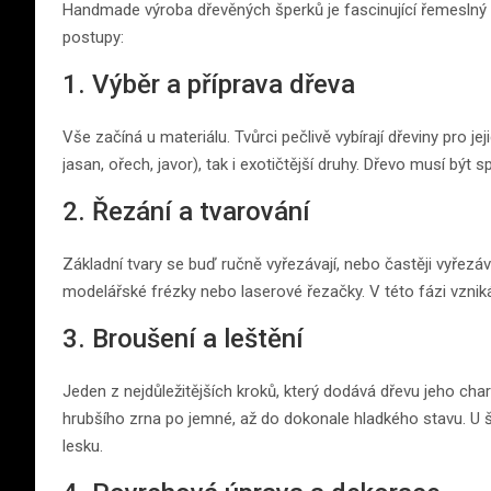
Handmade výroba dřevěných šperků je fascinující řemeslný 
postupy:
1. Výběr a příprava dřeva
Vše začíná u materiálu. Tvůrci pečlivě vybírají dřeviny pro je
jasan, ořech, javor), tak i exotičtější druhy. Dřevo musí být
2. Řezání a tvarování
Základní tvary se buď ručně vyřezávají, nebo častěji vyřezáv
modelářské frézky nebo laserové řezačky. V této fázi vznik
3. Broušení a leštění
Jeden z nejdůležitějších kroků, který dodává dřevu jeho ch
hrubšího zrna po jemné, až do dokonale hladkého stavu. U šp
lesku.