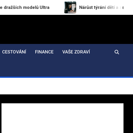
odelů Ultra
Nárůst týrání dětí a sexuálního násilí
CESTOVÁNÍ
FINANCE
VAŠE ZDRAVÍ