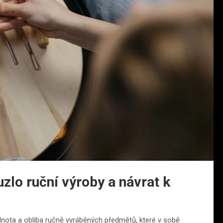
zlo ruční výroby a návrat k
nota a obliba ručně vyráběných předmětů, které v sobě