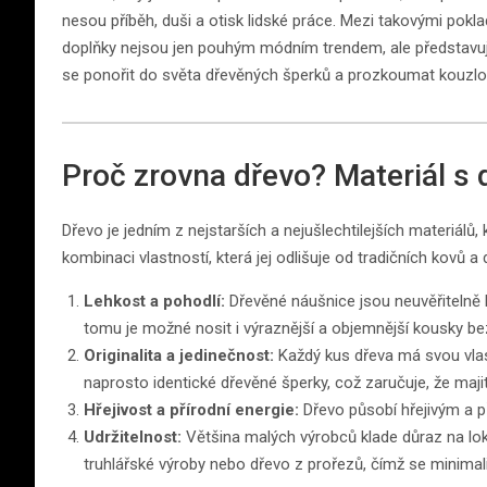
nesou příběh, duši a otisk lidské práce. Mezi takovými pokl
doplňky nejsou jen pouhým módním trendem, ale představují n
se ponořit do světa dřevěných šperků a prozkoumat kouzlo
Proč zrovna dřevo? Materiál s 
Dřevo je jedním z nejstarších a nejušlechtilejších materiálů
kombinaci vlastností, která jej odlišuje od tradičních kovů 
Lehkost a pohodlí:
Dřevěné náušnice jsou neuvěřitelně l
tomu je možné nosit i výraznější a objemnější kousky be
Originalita a jedinečnost:
Každý kus dřeva má svou vlast
naprosto identické dřevěné šperky, což zaručuje, že majit
Hřejivost a přírodní energie:
Dřevo působí hřejivým a p
Udržitelnost:
Většina malých výrobců klade důraz na loká
truhlářské výroby nebo dřevo z prořezů, čímž se minimal