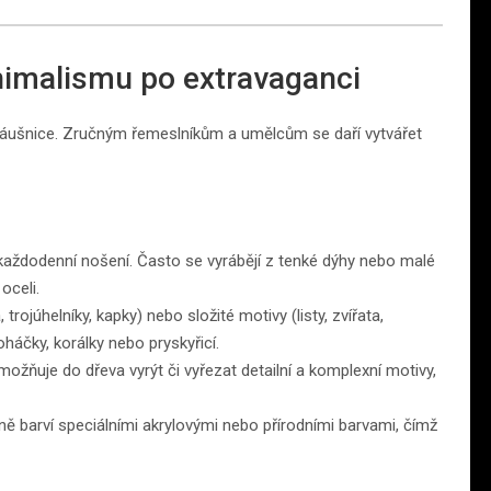
nimalismu po extravaganci
áušnice. Zručným řemeslníkům a umělcům se daří vytvářet
o každodenní nošení. Často se vyrábějí z tenké dýhy nebo malé
oceli.
ojúhelníky, kapky) nebo složité motivy (listy, zvířata,
áčky, korálky nebo pryskyřicí.
žňuje do dřeva vyrýt či vyřezat detailní a komplexní motivy,
ně barví speciálními akrylovými nebo přírodními barvami, čímž