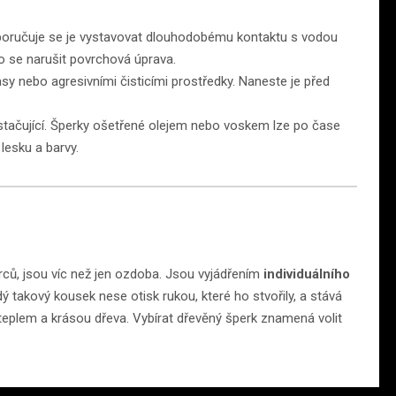
poručuje se je vystavovat dlouhodobému kontaktu s vodou
o se narušit povrchová úprava.
sy nebo agresivními čisticími prostředky. Naneste je před
tačující. Šperky ošetřené olejem nebo voskem lze po čase
lesku a barvy.
ůrců, jsou víc než jen ozdoba. Jsou vyjádřením
individuálního
dý takový kousek nese otisk rukou, které ho stvořily, a stává
teplem a krásou dřeva. Vybírat dřevěný šperk znamená volit