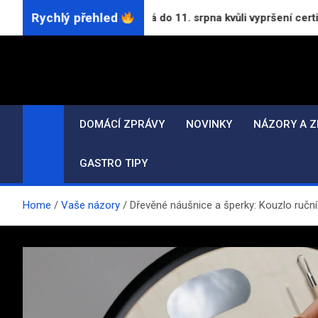
Skip
Rychlý přehled
Aktualizace nutná do 11. srpna kvůli vypršení certifikátů
to
content
DOMÁCÍ ZPRÁVY
NOVINKY
NÁZORY A Z
GASTRO TIPY
Home
Vaše názory
Dřevěné náušnice a šperky: Kouzlo ruční 