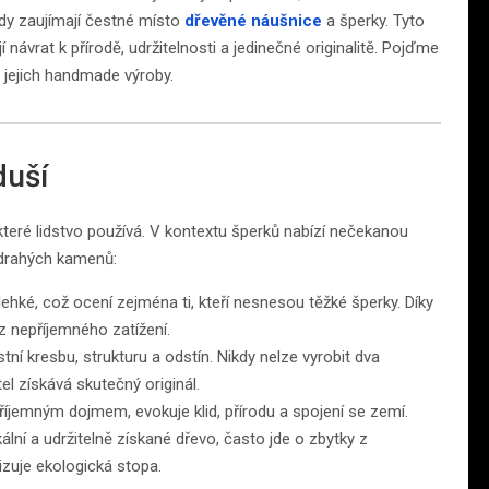
ady zaujímají čestné místo
dřevěné náušnice
a šperky. Tyto
ávrat k přírodě, udržitelnosti a jedinečné originalitě. Pojďme
 jejich handmade výroby.
duší
, které lidstvo používá. V kontextu šperků nabízí nečekanou
a drahých kamenů:
ehké, což ocení zejména ti, kteří nesnesou těžké šperky. Díky
z nepříjemného zatížení.
ní kresbu, strukturu a odstín. Nikdy nelze vyrobit dva
el získává skutečný originál.
říjemným dojmem, evokuje klid, přírodu a spojení se zemí.
lní a udržitelně získané dřevo, často jde o zbytky z
izuje ekologická stopa.