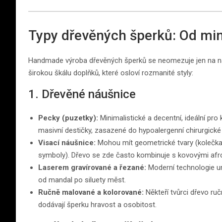
Typy dřevěných šperků: Od mi
Handmade výroba dřevěných šperků se neomezuje jen na n
širokou škálu doplňků, které osloví rozmanité styly:
1. Dřevěné náušnice
Pecky (puzetky):
Minimalistické a decentní, ideální pr
masivní destičky, zasazené do hypoalergenní chirurgické 
Visací náušnice:
Mohou mít geometrické tvary (kolečka, tr
symboly). Dřevo se zde často kombinuje s kovovými afroh
Laserem gravírované a řezané:
Moderní technologie umo
od mandal po siluety měst.
Ručně malované a kolorované:
Někteří tvůrci dřevo ruč
dodávají šperku hravost a osobitost.