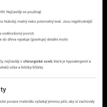
it. Nejčastěji se používají:
mu hluboký, matný nebo polomatný lesk. Jsou nejpřírodnější
 a voděvzdorný povrch.
do dřeva vypaluje (gravíruje) detailní motiv.
y, nejčastěji z
chirurgické oceli
, která je hypoalergenní a
věsků očka a řetízky/šňůrky.
ty
cké povaze materiálu vyžadují jemnou péči, aby si zachovaly