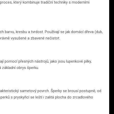
proces, který kombinuje tradiční techniky s moderními
jich barvu, kresbu a tvrdost. Používají se jak domácí dřeva (dub,
 správně vysušené a zbavené nečistot.
ají pomocí přesných nástrojů, jako jsou lupenkové pilky,
á základní obrys šperku.
arakteristický sametový povrch. Šperky se brousí postupně, od
erků s pryskyřicí se leští i zalitá plocha do zrcadlového