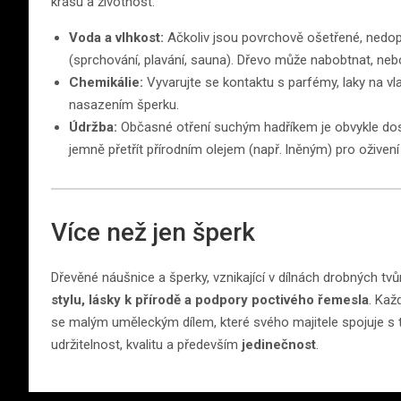
krásu a životnost:
Voda a vlhkost:
Ačkoliv jsou povrchově ošetřené, nedo
(sprchování, plavání, sauna). Dřevo může nabobtnat, neb
Chemikálie:
Vyvarujte se kontaktu s parfémy, laky na vla
nasazením šperku.
Údržba:
Občasné otření suchým hadříkem je obvykle dos
jemně přetřít přírodním olejem (např. lněným) pro oživení 
Více než jen šperk
Dřevěné náušnice a šperky, vznikající v dílnách drobných tv
stylu, lásky k přírodě a podpory poctivého řemesla
. Kaž
se malým uměleckým dílem, které svého majitele spojuje s 
udržitelnost, kvalitu a především
jedinečnost
.