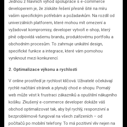
Jednou z hlavních výhod spolupráce s e-commerce
developerem je, že získáte řešení přesně šité na míru
vašim specifickým potřebám a požadavkům. Na rozdíl od
univerzálních platforem, které mohou mít omezení a
vyžadovat kompromisy, developer vytvoří e-shop, který
plně odpovídá vašemu brandu, produktovému portfoliu a
obchodním procesům. To zahrnuje unikátní design,
specifické funkce a integrace, které vám pomohou
vyniknout mezi konkurencí.
2. Optimalizace výkonu a rychlosti
V online prostředí je rychlost klíčová. Uživatelé očekávají
rychlé načítání stránek a plynulý chod e-shopu. Pomalý
web může vést k frustraci zákazníků a opuštění nákupního
košíku. Zkušený e-commerce developer dokáže váš
obchod optimalizovat tak, aby byl rychlý, responzivní a
bezproblémově fungoval na všech zařízeních – od
počítačů po mobilní telefony. To má pozitivní vliv nejen na