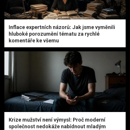
Inflace expertních názorů: Jak jsme vyměnili
hluboké porozumění tématu za rychlé
komentáře ke všemu
Krize mužství není výmysl: Proč moderní
společnost nedokáže nabídnout mladým