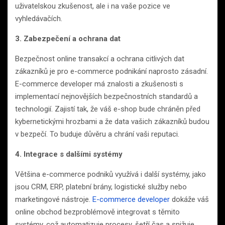
uživatelskou zkušenost, ale i na vaše pozice ve
vyhledávačích.
3. Zabezpečení a ochrana dat
Bezpečnost online transakcí a ochrana citlivých dat
zákazníků je pro e-commerce podnikání naprosto zásadní.
E-commerce developer má znalosti a zkušenosti s
implementací nejnovějších bezpečnostních standardů a
technologií. Zajistí tak, že váš e-shop bude chráněn před
kybernetickými hrozbami a že data vašich zákazníků budou
v bezpečí. To buduje důvěru a chrání vaši reputaci.
4. Integrace s dalšími systémy
Většina e-commerce podniků využívá i další systémy, jako
jsou CRM, ERP, platební brány, logistické služby nebo
marketingové nástroje.
E-commerce developer
dokáže váš
online obchod bezproblémově integrovat s těmito
systémy, což automatizuje procesy, šetří čas a snižuje