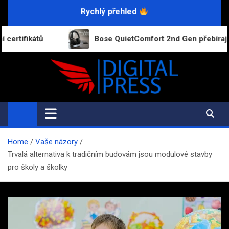
Skip
Rychlý přehled
to
content
Bose QuietComfort 2nd Gen přebírají funkce dražších 
Digital-Press.cz
Kvalitní informace pro každý den
Home
Vaše názory
Trvalá alternativa k tradičním budovám jsou modulové stavby
pro školy a školky