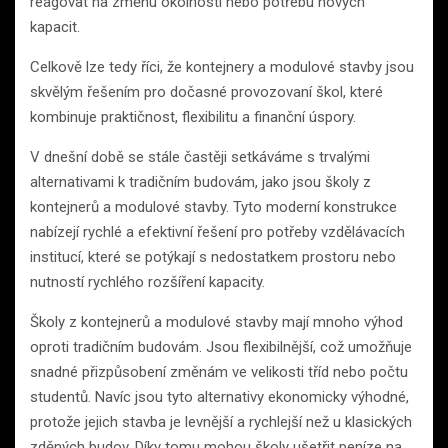
reagovat na změnu okolností nebo potřebu nových
kapacit.
Celkově lze tedy říci, že kontejnery a modulové stavby jsou
skvělým řešením pro dočasné provozovaní škol, které
kombinuje praktičnost, flexibilitu a finanční úspory.
V dnešní době se stále častěji setkáváme s trvalými
alternativami k tradičním budovám, jako jsou školy z
kontejnerů a modulové stavby. Tyto moderní konstrukce
nabízejí rychlé a efektivní řešení pro potřeby vzdělávacích
institucí, které se potýkají s nedostatkem prostoru nebo
nutností rychlého rozšíření kapacity.
Školy z kontejnerů a modulové stavby mají mnoho výhod
oproti tradičním budovám. Jsou flexibilnější, což umožňuje
snadné přizpůsobení změnám ve velikosti tříd nebo počtu
studentů. Navíc jsou tyto alternativy ekonomicky výhodné,
protože jejich stavba je levnější a rychlejší než u klasických
zděných budov. Díky tomu mohou školy ušetřit peníze na