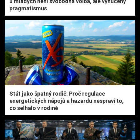
u mladých není svobodná volba, ale vynucený
pragmatismus
Stát jako špatný rodič: Proč regulace
energetických nápojů a hazardu nespraví to,
co selhalo v rodině