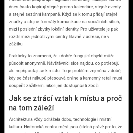
dnes často kopírují stejné promo kalendáře, stejné eventy
a stejné sezónní kampaně. Když se k tomu přidají stejné
značky a stejné formáty komunikace na sociálních sítích,
mizí i poslední zbytky lokální identity. Pro uživatele je pak
rozdíl mezi jednotlivými centry hlavně v adrese, ne v
zážitku.
Prakticky to znamená, že i dobře fungující objekt může
působit anonymně. Návštěvníci sice najdou, co potřebují,
ale nepřipoutají se k místu. To je problém zejména v době,
kdy se část nákupů přesouvá online a kamenný retail musí
soupeřit zážitkem, nikoli jen dostupností zboží.
Jak se ztrácí vztah k místu a proč
na tom záleží
Architektura vždy odrážela dobu, technologie i místní
kulturu. Historická centra měst jsou čitelná právě proto, že