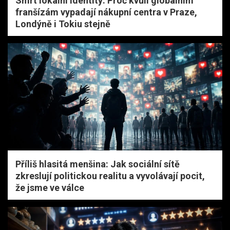
Smrt lokální identity: Proč kvůli globálním
franšízám vypadají nákupní centra v Praze,
Londýně i Tokiu stejně
Příliš hlasitá menšina: Jak sociální sítě
zkreslují politickou realitu a vyvolávají pocit,
že jsme ve válce