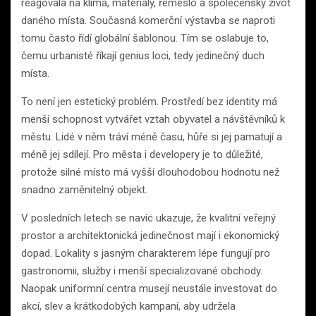
reagovala na klima, materiály, řemeslo a společenský život
daného místa. Současná komerční výstavba se naproti
tomu často řídí globální šablonou. Tím se oslabuje to,
čemu urbanisté říkají genius loci, tedy jedinečný duch
místa.
To není jen estetický problém. Prostředí bez identity má
menší schopnost vytvářet vztah obyvatel a návštěvníků k
městu. Lidé v něm tráví méně času, hůře si jej pamatují a
méně jej sdílejí. Pro města i developery je to důležité,
protože silné místo má vyšší dlouhodobou hodnotu než
snadno zaměnitelný objekt.
V posledních letech se navíc ukazuje, že kvalitní veřejný
prostor a architektonická jedinečnost mají i ekonomický
dopad. Lokality s jasným charakterem lépe fungují pro
gastronomii, služby i menší specializované obchody.
Naopak uniformní centra musejí neustále investovat do
akcí, slev a krátkodobých kampaní, aby udržela