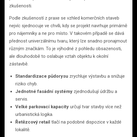
zkušenosti.
Podle zkušeností z praxe se vzhled komerčních staveb
nejvíc sjednocuje ve chvíli, kdy se projekt navrhuje primárně
pro nájemníky a ne pro místo. V takovém případě se dává
přednost univerzálnímu tvaru, který lze snadno pronajmout
různým značkám. To je výhodné z pohledu obsazenosti,
ale dlouhodobě to oslabuje vztah objektu k okolní
zástavbě.
Standardizace půdorysu
zrychluje výstavbu a snižuje
riziko chyb.
Jednotné fasádní systémy
zjednodušují údržbu a
servis.
Velké parkovací kapacity
určují tvar stavby více než
urbanistická logika.
Řetězcový retail
tlačí na podobné dispozice v každé
lokalitě.