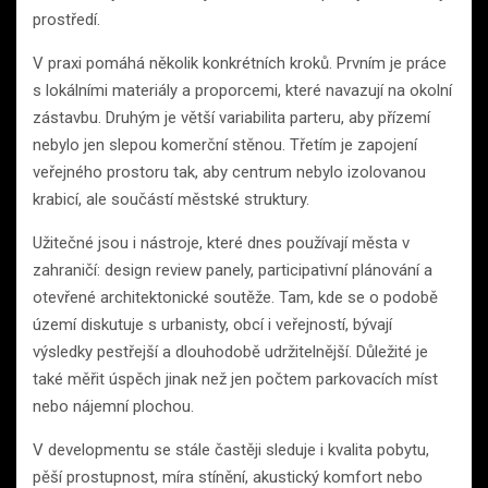
prostředí.
V praxi pomáhá několik konkrétních kroků. Prvním je práce
s lokálními materiály a proporcemi, které navazují na okolní
zástavbu. Druhým je větší variabilita parteru, aby přízemí
nebylo jen slepou komerční stěnou. Třetím je zapojení
veřejného prostoru tak, aby centrum nebylo izolovanou
krabicí, ale součástí městské struktury.
Užitečné jsou i nástroje, které dnes používají města v
zahraničí: design review panely, participativní plánování a
otevřené architektonické soutěže. Tam, kde se o podobě
území diskutuje s urbanisty, obcí i veřejností, bývají
výsledky pestřejší a dlouhodobě udržitelnější. Důležité je
také měřit úspěch jinak než jen počtem parkovacích míst
nebo nájemní plochou.
V developmentu se stále častěji sleduje i kvalita pobytu,
pěší prostupnost, míra stínění, akustický komfort nebo