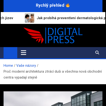
Skip
Rychlý přehled
to
content
Jak probíhá preventivní dermatologická prohlídka a proč b
Digital-Press.cz
Kvalitní informace pro každý den
Home
Vaše názory
Proč moderní architektura ztrácí duši a všechna nová obchodní
centra vypadají stejně