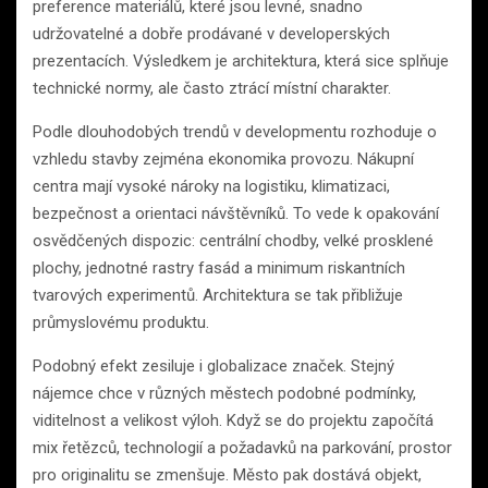
preference materiálů, které jsou levné, snadno
udržovatelné a dobře prodávané v developerských
prezentacích. Výsledkem je architektura, která sice splňuje
technické normy, ale často ztrácí místní charakter.
Podle dlouhodobých trendů v developmentu rozhoduje o
vzhledu stavby zejména ekonomika provozu. Nákupní
centra mají vysoké nároky na logistiku, klimatizaci,
bezpečnost a orientaci návštěvníků. To vede k opakování
osvědčených dispozic: centrální chodby, velké prosklené
plochy, jednotné rastry fasád a minimum riskantních
tvarových experimentů. Architektura se tak přibližuje
průmyslovému produktu.
Podobný efekt zesiluje i globalizace značek. Stejný
nájemce chce v různých městech podobné podmínky,
viditelnost a velikost výloh. Když se do projektu započítá
mix řetězců, technologií a požadavků na parkování, prostor
pro originalitu se zmenšuje. Město pak dostává objekt,