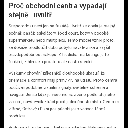
Proč obchodní centra vypadají
stejně i uvnitř
Stejnorodost není jen na fasádě. Uvnitř se opakuje stejný
scénář: pasáž, eskalátory, food court, kotvy v podobě
supermarketu nebo multiplexu. Tento model vznikl proto,
že dokáže prodloužit dobu pobytu návštěvníka a zvýšit
pravděpodobnost nákupu. Z hlediska marketingu je to
funkční, z hlediska prostoru ale často sterilní.
Výzkumy chování zákazníků dlouhodobě ukazují, že
orientace a komfort mají přímý vliv na útratu. Proto centra
používají podobné vizuální signály, světelné schéma a
navigaci. Jenže když je všechno navrženo podle stejného
vzorce, návštěvník ztrácí pocit jedinečnosti místa. Centrum
v Brně, Ostravě i Plzni pak působí jako variace téhož
produktu.
Podobnost podporuje i digitální marketing. Nákupní centra