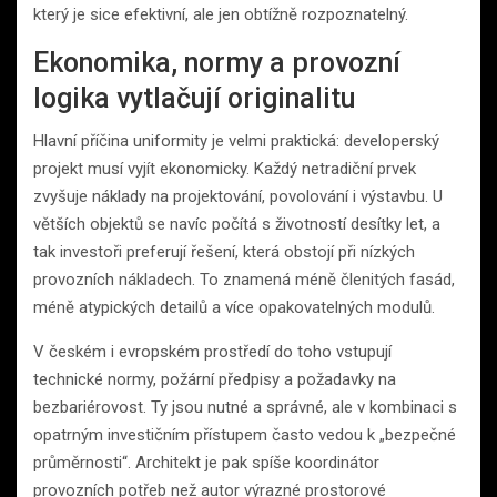
který je sice efektivní, ale jen obtížně rozpoznatelný.
Ekonomika, normy a provozní
logika vytlačují originalitu
Hlavní příčina uniformity je velmi praktická: developerský
projekt musí vyjít ekonomicky. Každý netradiční prvek
zvyšuje náklady na projektování, povolování i výstavbu. U
větších objektů se navíc počítá s životností desítky let, a
tak investoři preferují řešení, která obstojí při nízkých
provozních nákladech. To znamená méně členitých fasád,
méně atypických detailů a více opakovatelných modulů.
V českém i evropském prostředí do toho vstupují
technické normy, požární předpisy a požadavky na
bezbariérovost. Ty jsou nutné a správné, ale v kombinaci s
opatrným investičním přístupem často vedou k „bezpečné
průměrnosti“. Architekt je pak spíše koordinátor
provozních potřeb než autor výrazné prostorové