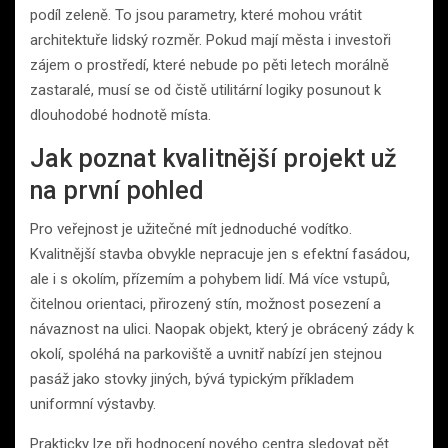
podíl zeleně. To jsou parametry, které mohou vrátit
architektuře lidský rozměr. Pokud mají města i investoři
zájem o prostředí, které nebude po pěti letech morálně
zastaralé, musí se od čistě utilitární logiky posunout k
dlouhodobé hodnotě místa.
Jak poznat kvalitnější projekt už
na první pohled
Pro veřejnost je užitečné mít jednoduché vodítko.
Kvalitnější stavba obvykle nepracuje jen s efektní fasádou,
ale i s okolím, přízemím a pohybem lidí. Má více vstupů,
čitelnou orientaci, přirozený stín, možnost posezení a
návaznost na ulici. Naopak objekt, který je obrácený zády k
okolí, spoléhá na parkoviště a uvnitř nabízí jen stejnou
pasáž jako stovky jiných, bývá typickým příkladem
uniformní výstavby.
Prakticky lze při hodnocení nového centra sledovat pět