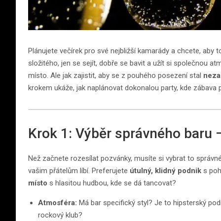
Plánujete večírek pro své nejbližší kamarády a chcete, aby 
složitého, jen se sejít, dobře se bavit a užít si společnou at
místo. Ale jak zajistit, aby se z pouhého posezení stal
neza
krokem ukáže, jak naplánovat dokonalou party, kde zábava
Krok 1: Výběr správného baru –
Než začnete rozesílat pozvánky, musíte si vybrat to správné
vašim přátelům líbí. Preferujete
útulný, klidný podnik
s poh
místo
s hlasitou hudbou, kde se dá tancovat?
Atmosféra:
Má bar specifický styl? Je to hipsterský podn
rockový klub?