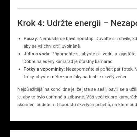
Krok 4: Udržte energii – Nezap
Pauzy:
Nemusíte se bavit nonstop. Dovolte si i chvíle, kdy
aby se všichni cítili uvolněně.
Jídlo a voda:
Připomeňte si, abyste pili vodu, a zajistěte
Dobře najedený kamarád je šťastný kamarád.
Fotky a vzpomínky:
Nezapomeňte si pořídit pár fotek. M
fotky, abyste měli vzpomínky na tenhle skvělý večer.
Nejdůležitější na konci dne je, že jste se sešli, bavili se a u
je, aby to bylo upřímné a zábavné. Váš večírek pro kamarády
skončení budete mít spoustu skvělých příběhů, na které bud