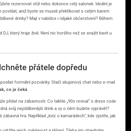
ůžete rezervovat stůl nebo dokonce celý salonek. Ideální je
e povídat, aniž byste se museli překřikovat s celým barem.
oblíbené drinky? Mají v nabídce i nějaké občerstvení? Během
ad DJ, který hraje živě. Není nic horšího než se snažit bavit u
dchněte přátele dopředu
posílat formální pozvánky. Stačí skupinový chat nebo e-mail.
k, co je čeká
.
ůže přidat na zábavnosti. Co takhle „90s revival“ s dress code
jedná svůj nejoblíbenější drink a vy o něm budete vyprávět?
ábavná hra. Například „kvíz o kamarádech“, kde zjistíte, jak
 udržíte jejich zvědavost a těšení. Třeba jim objednáte