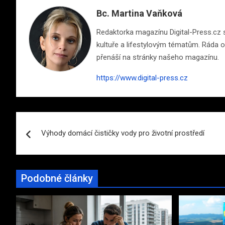
Bc. Martina Vaňková
Redaktorka magazínu Digital-Press.cz s 
kultuře a lifestylovým tématům. Ráda ob
přenáší na stránky našeho magazínu.
https://www.digital-press.cz
Navigace
Výhody domácí čističky vody pro životní prostředí
pro
příspěvek
Podobné články