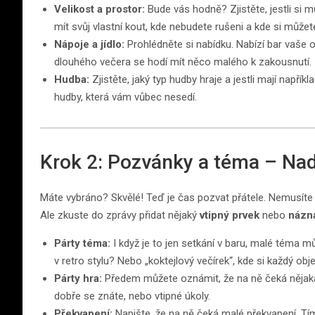
Velikost a prostor:
Bude vás hodně? Zjistěte, jestli si m
mít svůj vlastní kout, kde nebudete rušeni a kde si můžet
Nápoje a jídlo:
Prohlédněte si nabídku. Nabízí bar vaše 
dlouhého večera se hodí mít něco malého k zakousnutí.
Hudba:
Zjistěte, jaký typ hudby hraje a jestli mají napříkl
hudby, která vám vůbec nesedí.
Krok 2: Pozvánky a téma – Na
Máte vybráno? Skvělé! Teď je čas pozvat přátele. Nemusíte 
Ale zkuste do zprávy přidat nějaký
vtipný prvek
nebo
názna
Párty téma:
I když je to jen setkání v baru, malé téma m
v retro stylu? Nebo „koktejlový večírek“, kde si každý ob
Párty hra:
Předem můžete oznámit, že na ně čeká nějaká z
dobře se znáte, nebo vtipné úkoly.
Překvapení:
Napište, že na ně čeká malé překvapení. Tím