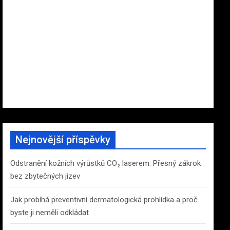
Nejnovější příspěvky
Odstranění kožních výrůstků CO₂ laserem: Přesný zákrok
bez zbytečných jizev
Jak probíhá preventivní dermatologická prohlídka a proč
byste ji neměli odkládat