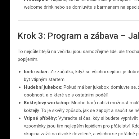
welcome drink nebo se domluvíte s barmanem na speciál
Krok 3: Program a zábava – Ja
To nejdůležitější na večírku jsou samozřejmě lidé, ale tro
popíjením.
Icebreaker:
Ze začátku, když se všichni sejdou, je dobré
být vtipným startem.
Hudební jukebox:
Pokud má bar jukebox, domluvte se, že
osobnost, a o které se s ostatními podělí.
Koktejlový workshop:
Mnoho barů nabízí možnost malé
koktejly. To je skvělý způsob, jak se zapojit a naučit se 
Vtipné příběhy:
Vyhraďte si čas, kdy si budete vyprávět v
vzpomínky jsou tím nejlepším lepidlem pro přátelství. K
skupina zažili na divoké dovolené, a všichni se pořádně p