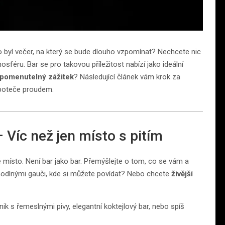
to byl večer, na který se bude dlouho vzpomínat? Nechcete nic
mosféru. Bar se pro takovou příležitost nabízí jako ideální
pomenutelný zážitek
? Následující článek vám krok za
 poteče proudem.
 Víc než jen místo s pitím
 místo. Není bar jako bar. Přemýšlejte o tom, co se vám a
odlnými gauči, kde si můžete povídat? Nebo chcete
živější
ik s řemeslnými pivy, elegantní koktejlový bar, nebo spíš