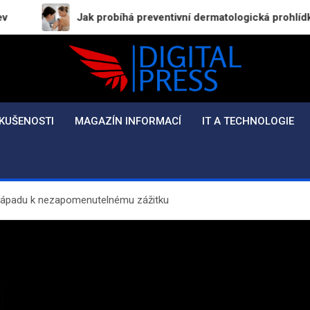
Jak probíhá preventivní dermatologická prohlídka a proč byste 
Digital-Press.cz
Kvalitní informace pro každý den
KUŠENOSTI
MAGAZÍN INFORMACÍ
IT A TECHNOLOGIE
d nápadu k nezapomenutelnému zážitku