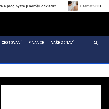
ji neměli odkládat
Dermatochirurgie v praxi: Jak 
CESTOVÁNÍ
FINANCE
VAŠE ZDRAVÍ