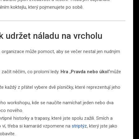
ním koktejlu, který pojmenujete po sobě.
k udržet náladu na vrcholu
cha organizace může pomoct, aby se večer nestal jen nudným
 začít něčím, co prolomí ledy.
Hra ‚Pravda nebo úkol‘
může
 každý z přátel vybere dvě písničky, které reprezentují jeho
ho workshopu, kde se naučíte namíchat jeden nebo dva
něco nového.
tipné historky a trapasy, které jste spolu zažili. Smích a
do ví, třeba si kamarád vzpomene na
striptýz
, který jste jako
obavíte.