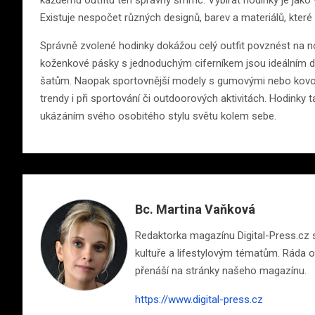
každému outfitu ten správný šmrnc. Vybírat hodinky je jako v
Existuje nespočet různých designů, barev a materiálů, které
Správně zvolené hodinky dokážou celý outfit povznést na no
koženkové pásky s jednoduchým ciferníkem jsou ideálním
šatům. Naopak sportovnější modely s gumovými nebo kovovými
trendy i při sportování či outdoorových aktivitách. Hodinky
ukázáním svého osobitého stylu světu kolem sebe.
Bc. Martina Vaňková
Redaktorka magazínu Digital-Press.cz s 
kultuře a lifestylovým tématům. Ráda ob
přenáší na stránky našeho magazínu.
https://www.digital-press.cz