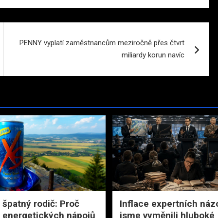
PENNY vyplatí zaměstnancům meziročně přes čtvrt
miliardy korun navíc
 špatný rodič: Proč
Inflace expertních náz
 energetických nápojů
jsme vyměnili hluboké