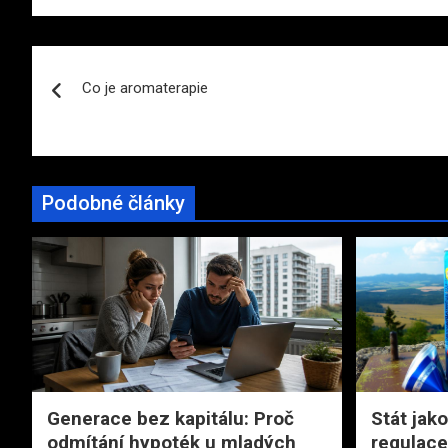
Navigace
Co je aromaterapie
pro
příspěvek
Podobné články
Generace bez kapitálu: Proč
Stát jako
odmítání hypoték u mladých
regulace