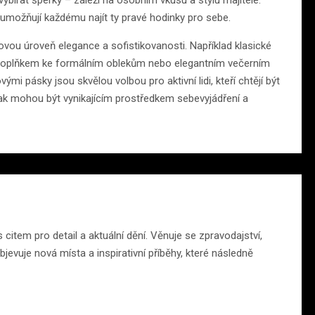
ybírat šperky – záleží na osobním vkusu a stylu majitele.
 umožňují každému najít ty pravé hodinky pro sebe.
vou úroveň elegance a sofistikovanosti. Například klasické
 doplňkem ke formálním oblekům nebo elegantním večerním
 pásky jsou skvělou volbou pro aktivní lidi, kteří chtějí být
 tak mohou být vynikajícím prostředkem sebevyjádření a
citem pro detail a aktuální dění. Věnuje se zpravodajství,
jevuje nová místa a inspirativní příběhy, které následně