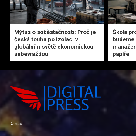
Mýtus o soběstačnosti: Proč je
Škola pr
česká touha po izolaci v
budeme u
globálním světě ekonomickou
manažery
sebevraždou
papíře
O nás