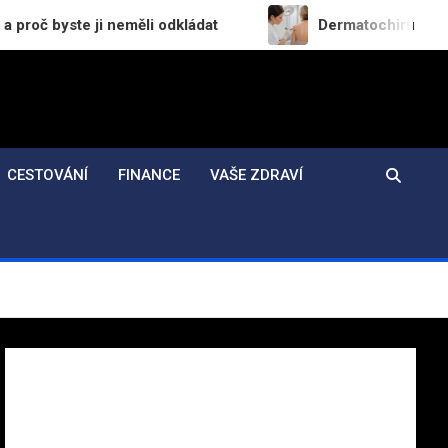
 neměli odkládat
Dermatochirurgie v praxi: Jak p
CESTOVÁNÍ
FINANCE
VAŠE ZDRAVÍ