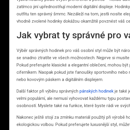
zatímco jiní upřednostňují moderní digitální displeje. Hod
outfitu ten správný šmrnc. Nezáleží na tom, jestli nosíte e
vhodně zvolené hodinky dokážou okamžitě povznést váš ce
Jak vybrat ty správné pro v
Výběr správných hodinek pro váš osobní styl může být nároč
se snadno ztratíte ve všech možnostech. Nejprve si musíte 
Pokud preferujete klasické a elegantní oblečení, mohou b
ciferníkem. Naopak pokud jste fanoušky sportovního nebo 
nebo kovovým páskem a digitálním displejem.
Další faktor při výběru správných
pánských hodinek
je také 
velmi populární, ale nemusí vyhovovat každému typu postavy 
osobností. Myslete také na funkce, které byste rádi ve svýc
Nakonec ještě stojí za zmínku materiál použitý při výrobě ho
ekologickou volbou. Pokud preferujete luxusnější styl, může