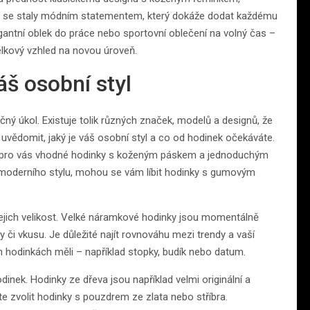
inky se staly módním statementem, který dokáže dodat každému
legantní oblek do práce nebo sportovní oblečení na volný čas –
lkový vzhled na novou úroveň.
áš osobní styl
ný úkol. Existuje tolik různých značek, modelů a designů, že
uvědomit, jaký je váš osobní styl a co od hodinek očekáváte.
ýt pro vás vhodné hodinky s koženým páskem a jednoduchým
moderního stylu, mohou se vám líbit hodinky s gumovým
jejich velikost. Velké náramkové hodinky jsou momentálně
či vkusu. Je důležité najít rovnováhu mezi trendy a vaší
h hodinkách měli – například stopky, budík nebo datum.
dinek. Hodinky ze dřeva jsou například velmi originální a
te zvolit hodinky s pouzdrem ze zlata nebo stříbra.