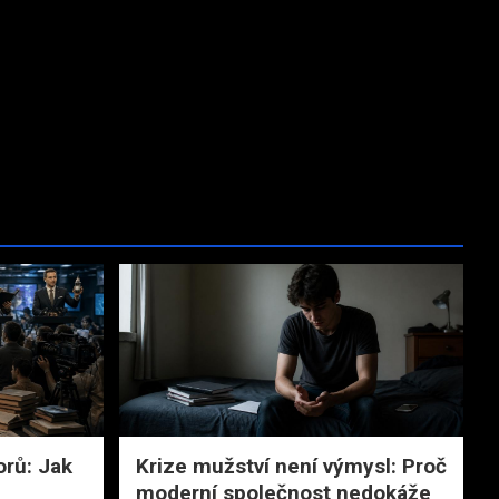
orů: Jak
Krize mužství není výmysl: Proč
moderní společnost nedokáže