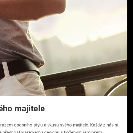
ého majitele
ýrazem osobního stylu a vkusu svého majitele. Každý z nás si
ává přednost klasickému designu s koženým řemínkem,