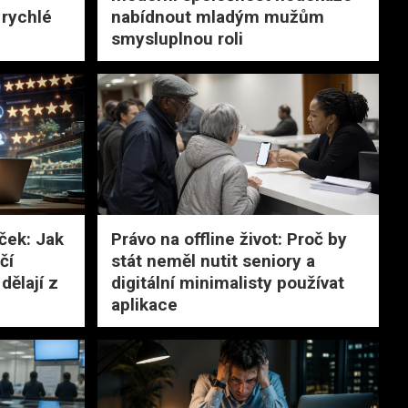
rychlé
nabídnout mladým mužům
smysluplnou roli
ček: Jak
Právo na offline život: Proč by
čí
stát neměl nutit seniory a
dělají z
digitální minimalisty používat
aplikace