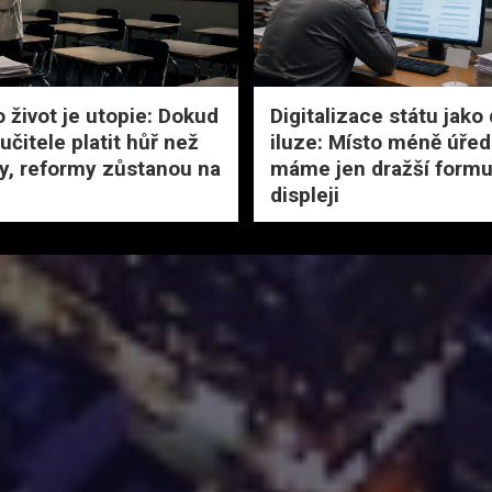
o život je utopie: Dokud
Digitalizace státu jako
čitele platit hůř než
iluze: Místo méně úřed
, reformy zůstanou na
máme jen dražší formu
displeji