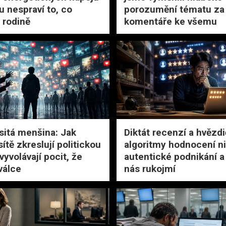
u nespraví to, co
porozumění tématu za 
 rodině
komentáře ke všemu
asitá menšina: Jak
Diktát recenzí a hvězdi
sítě zkreslují politickou
algoritmy hodnocení ni
 vyvolávají pocit, že
autentické podnikání a 
válce
nás rukojmí