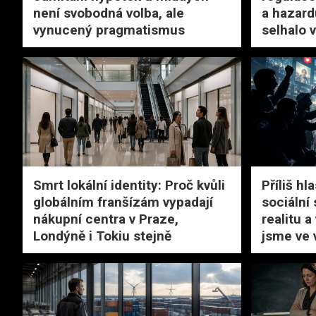
není svobodná volba, ale
a hazard
vynucený pragmatismus
selhalo v
Smrt lokální identity: Proč kvůli
Příliš hl
globálním franšízám vypadají
sociální 
nákupní centra v Praze,
realitu a
Londýně i Tokiu stejně
jsme ve 