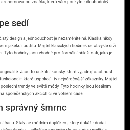
e si renomovanou značku, která vám poskytne dlouhodobý
pe sedí
 čistý design a jednoduchost je nezaměnitelná. Klasika nikdy
 jakékoli outfitu. Majitel klasických hodinek se obvykle drží
 Tyto hodinky jsou vhodné pro formální příležitosti, jako je
riginalitě. Jsou to unikátní kousky, které vyjadřují osobnost
unkcionalit, které uspokojí i ty nejnáročnější zákazníky. Majitel
poslední trendy ve světě módy. Tyto hodinky jsou ideálním
 na společenských akcích či ve volném čase.
en správný šmrnc
ní času. Staly se módním doplňkem, který dokáže dodat