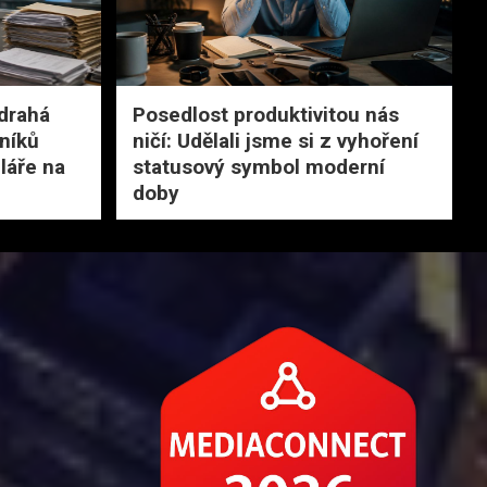
 drahá
Posedlost produktivitou nás
níků
ničí: Udělali jsme si z vyhoření
láře na
statusový symbol moderní
doby