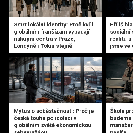
Smrt lokální identity: Proč kvůli
Příliš hl
globálním franšízám vypadají
sociální 
nákupní centra v Praze,
realitu a
Londýně i Tokiu stejně
jsme ve 
Mýtus o soběstačnosti: Proč je
Škola pr
česká touha po izolaci v
budeme u
globálním světě ekonomickou
manažery
sebevraždou
papíře