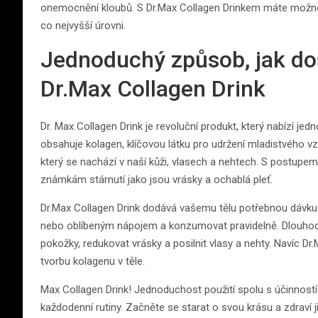
onemocnění kloubů. S Dr.Max Collagen Drinkem máte možnost 
co nejvyšší úrovni.
Jednoduchý způsob, jak do
Dr.Max Collagen Drink
Dr. Max Collagen Drink je revoluční produkt, který nabízí je
obsahuje kolagen, klíčovou látku pro udržení mladistvého v
který se nachází v naší kůži, vlasech a nehtech. S postupe
známkám stárnutí jako jsou vrásky a ochablá pleť.
Dr.Max Collagen Drink dodává vašemu tělu potřebnou dávku
nebo oblíbeným nápojem a konzumovat pravidelně. Dlouhodo
pokožky, redukovat vrásky a posilnit vlasy a nehty. Navíc Dr
tvorbu kolagenu v těle.
Max Collagen Drink! Jednoduchost použití spolu s účinností 
každodenní rutiny. Začněte se starat o svou krásu a zdraví j