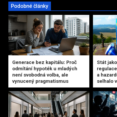
Podobné články
Generace bez kapitálu: Proč
Stát jako
odmítání hypoték u mladých
regulace
není svobodná volba, ale
a hazard
vynucený pragmatismus
selhalo v