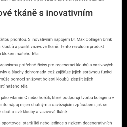
ové tkáně s inovativním
žitou prioritou. S inovativním nápojem Dr. Max Collagen Drink
kloubů a posílit vazivové tkáně. Tento revoluční produkt
m blokem našeho těla.
rganismu potřebné živiny pro regeneraci kloubů a vazivových
pavky a šlachy dohromady, což zajišťuje jejich správnou funkci
může pomoci snižovat bolesti kloubů, zlepšit jejich
stí našeho těla.
 jako vitamín C nebo hořčík, které podporují tvorbu kolagenu v
 tento nápoj nejen chutným a osvěžujícím způsobem, jak se
ně dbát o své klouby a vazivové tkáně.
sportovce, starší lidi nebo jedince s rizikem degenerativních