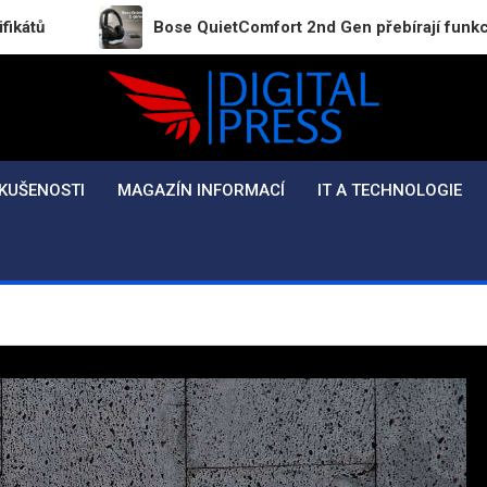
Bose QuietComfort 2nd Gen přebírají funkce dražších mod
Digital-Press.cz
Kvalitní informace pro každý den
KUŠENOSTI
MAGAZÍN INFORMACÍ
IT A TECHNOLOGIE