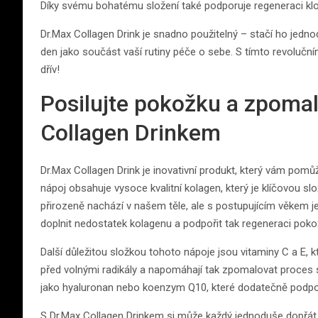
Díky svému bohatému složení také podporuje regeneraci klo
Dr.Max Collagen Drink je snadno použitelný – stačí ho jed
den jako součást vaší rutiny péče o sebe. S tímto revoluční
dřív!
Posilujte pokožku a zpomal
Collagen Drinkem
Dr.Max Collagen Drink je inovativní produkt, který vám pomů
nápoj obsahuje vysoce kvalitní kolagen, který je klíčovou s
přirozeně nachází v našem těle, ale s postupujícím věkem j
doplnit nedostatek kolagenu a podpořit tak regeneraci poko
Další důležitou složkou tohoto nápoje jsou vitaminy C a E, kt
před volnými radikály a napomáhají tak zpomalovat proces st
jako hyaluronan nebo koenzym Q10, které dodatečně podporu
S Dr.Max Collagen Drinkem si může každý jednoduše dopřát 