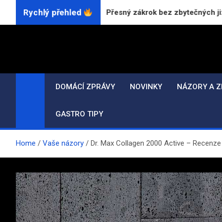
Skip
Rychlý přehled
ů CO₂ laserem: Přesný zákrok bez zbytečných jizev
to
content
DOMÁCÍ ZPRÁVY
NOVINKY
NÁZORY A Z
GASTRO TIPY
Home
Vaše názory
Dr. Max Collagen 2000 Active – Recenze