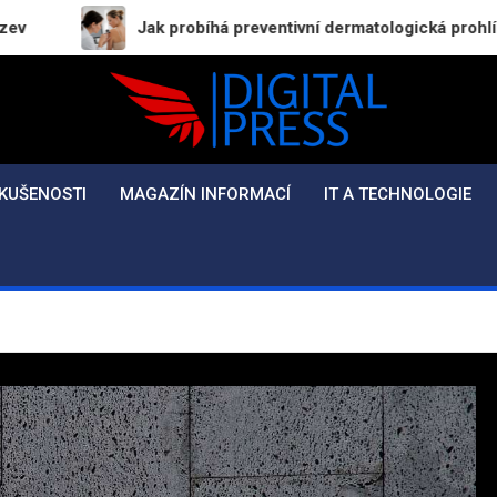
Jak probíhá preventivní dermatologická prohlídka a proč byste
Digital-Press.cz
Kvalitní informace pro každý den
KUŠENOSTI
MAGAZÍN INFORMACÍ
IT A TECHNOLOGIE