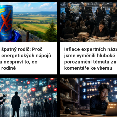
 špatný rodič: Proč
Inflace expertních náz
 energetických nápojů
jsme vyměnili hluboké
u nespraví to, co
porozumění tématu za 
 rodině
komentáře ke všemu