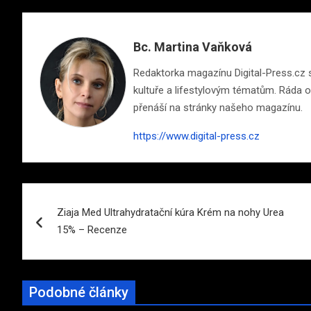
Bc. Martina Vaňková
Redaktorka magazínu Digital-Press.cz s 
kultuře a lifestylovým tématům. Ráda ob
přenáší na stránky našeho magazínu.
https://www.digital-press.cz
Navigace
Ziaja Med Ultrahydratační kúra Krém na nohy Urea
pro
15% – Recenze
příspěvek
Podobné články