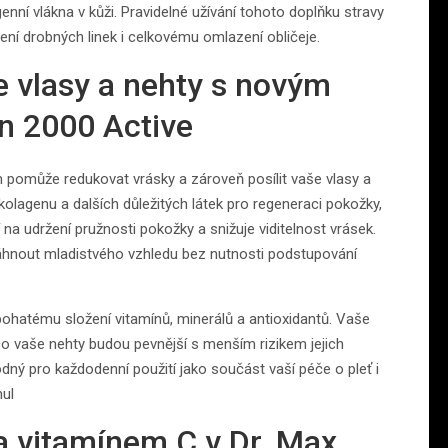
enní vlákna v kůži. Pravidelné užívání tohoto doplňku stravy
zení drobných linek i celkovému omlazení obličeje.
e vlasy a nehty s novým
n 2000 Active
ám pomůže redukovat vrásky a zároveň posílit vaše vlasy a
olagenu a dalších důležitých látek pro regeneraci pokožky,
 na udržení pružnosti pokožky a snižuje viditelnost vrásek.
áhnout mladistvého vzhledu bez nutnosti podstupování
bohatému složení vitamínů, minerálů a antioxidantů. Vaše
ímco vaše nehty budou pevnější s menším rizikem jejich
odný pro každodenní použití jako součást vaší péče o pleť i
mul
 vitamínem C v Dr. Max