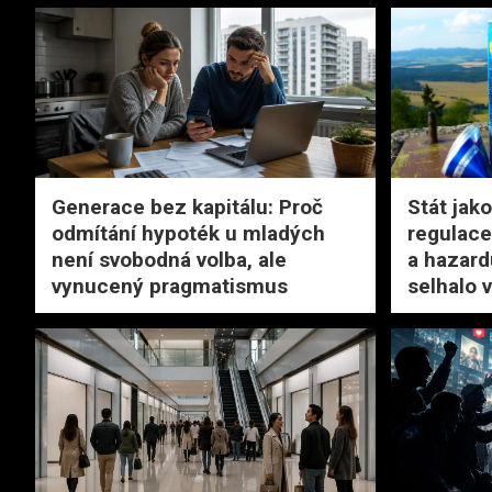
Generace bez kapitálu: Proč
Stát jako
odmítání hypoték u mladých
regulace
není svobodná volba, ale
a hazard
vynucený pragmatismus
selhalo v