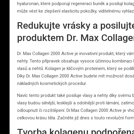
hyaluronan, které podporují regeneraci buněk a posilují kolag
může vést ke zlepšení elasticitu pokožky, viditelnému vyhla
Redukujte vrásky a posilujt
produktem Dr. Max Collage
Dr. Max Collagen 2000 Active je inovativní produkt, který v
nehty. Tento přípravek obsahuje vysoce účinnou kombinaci k
vlasů a nehtů. Kolagen je klíčovým proteinem, který se podílí
Díky Dr. Max Collagen 2000 Active budete mít možnost dos
nákladných kosmetických procedur.
Navíc tento produkt také posiluje vlasy a nehty díky svému 
vlasy budou silnější, lesklejší a odolnější proti lámání, zat
odloupnutí či rozštěpení. Dr.Max Collagen 2000 Active je vh
celkovou krásu těla. Začněte již dnes s touto revoluční for
Tvorba kolagenu podpořena