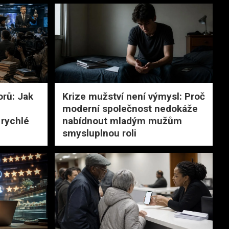
orů: Jak
Krize mužství není výmysl: Proč
moderní společnost nedokáže
rychlé
nabídnout mladým mužům
smysluplnou roli