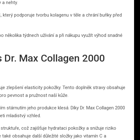
y a nehty.
, který podporuje tvorbu kolagenu v těle a chrání buňky před
 po několika týdnech užívání a při nákupu využít výhod snadné
 s Dr. Max Collagen 2000
buje zlepšení elasticity pokožky. Tento doplněk stravy obsahuje
pro pevnost a pružnost naší kůže.
cím stárnutím jeho produkce klesá. Díky Dr. Max Collagen 2000
ti mladistvý vzhled.
truktuře, což zajišťuje hydrataci pokožky a snižuje riziko
e také obsahuje další důležité složky jako vitamín C a