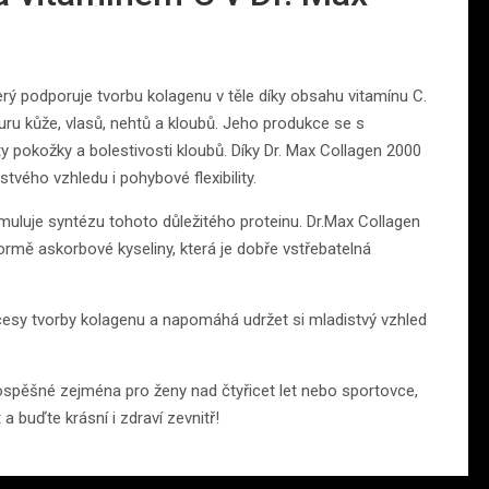
terý podporuje tvorbu kolagenu v těle díky obsahu vitamínu C.
ru kůže, vlasů, nehtů a kloubů. Jeho produkce se s
ty pokožky a bolestivosti kloubů. Díky Dr. Max Collagen 2000
tvého vzhledu i pohybové flexibility.
timuluje syntézu tohoto důležitého proteinu. Dr.Max Collagen
rmě askorbové kyseliny, která je dobře vstřebatelná
cesy tvorby kolagenu a napomáhá udržet si mladistvý vzhled
ospěšné zejména pro ženy nad čtyřicet let nebo sportovce,
 a buďte krásní i zdraví zevnitř!