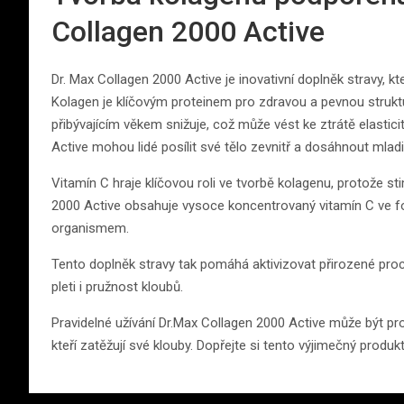
Collagen 2000 Active
Dr. Max Collagen 2000 Active je inovativní doplněk stravy, k
Kolagen je klíčovým proteinem pro zdravou a pevnou struktu
přibývajícím věkem snižuje, což může vést ke ztrátě elastici
Active mohou lidé posílit své tělo zevnitř a dosáhnout mladis
Vitamín C hraje klíčovou roli ve tvorbě kolagenu, protože s
2000 Active obsahuje vysoce koncentrovaný vitamín C ve fo
organismem.
Tento doplněk stravy tak pomáhá aktivizovat přirozené pro
pleti i pružnost kloubů.
Pravidelné užívání Dr.Max Collagen 2000 Active může být pr
kteří zatěžují své klouby. Dopřejte si tento výjimečný produkt