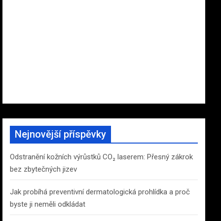
Nejnovější příspěvky
Odstranění kožních výrůstků CO₂ laserem: Přesný zákrok
bez zbytečných jizev
Jak probíhá preventivní dermatologická prohlídka a proč
byste ji neměli odkládat