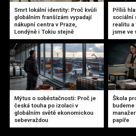
Smrt lokální identity: Proč kvůli
Příliš hl
globálním franšízám vypadají
sociální 
nákupní centra v Praze,
realitu a
Londýně i Tokiu stejně
jsme ve 
Mýtus o soběstačnosti: Proč je
Škola pr
česká touha po izolaci v
budeme u
globálním světě ekonomickou
manažery
sebevraždou
papíře