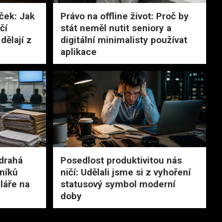
ček: Jak
Právo na offline život: Proč by
čí
stát neměl nutit seniory a
dělají z
digitální minimalisty používat
aplikace
 drahá
Posedlost produktivitou nás
níků
ničí: Udělali jsme si z vyhoření
láře na
statusový symbol moderní
doby