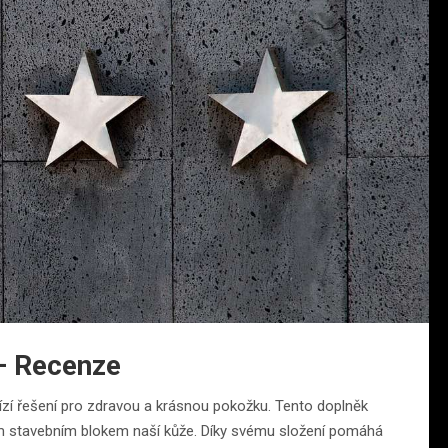
– Recenze
abízí řešení pro zdravou a krásnou pokožku. Tento doplněk
ým stavebním blokem naší kůže. Díky svému složení pomáhá