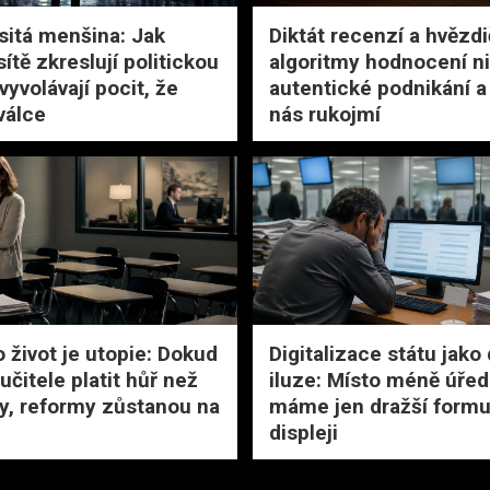
asitá menšina: Jak
Diktát recenzí a hvězdi
sítě zkreslují politickou
algoritmy hodnocení ni
 vyvolávají pocit, že
autentické podnikání a 
válce
nás rukojmí
o život je utopie: Dokud
Digitalizace státu jako
čitele platit hůř než
iluze: Místo méně úřed
, reformy zůstanou na
máme jen dražší formu
displeji