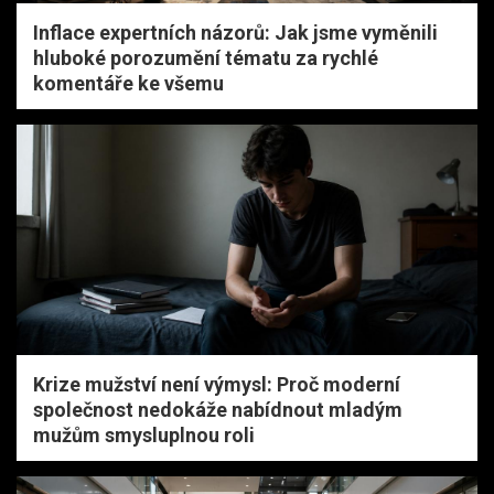
Inflace expertních názorů: Jak jsme vyměnili
hluboké porozumění tématu za rychlé
komentáře ke všemu
Krize mužství není výmysl: Proč moderní
společnost nedokáže nabídnout mladým
mužům smysluplnou roli