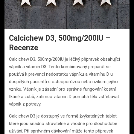
Calcichew D3, 500mg/200IU –
Recenze
Calcichew D3, 500mg/200IU je léčivý přípravek obsahující
vápník a vitamin D3. Tento kombinovaný preparát se
používá k prevenci nedostatku vápníku a vitamínu D u
dospělých pacientů s osteoporózou nebo rizikem jejího
vzniku. Vápník je zásadní pro správné fungování kostní
tkáně a zubů, zatímco vitamin D pomáhá tělu vstřebávat
vápník z potravy.
Calcichew D3 je dostupný ve formě žvýkatelných tablet,
které jsou snadno stravitelné a vhodné pro dlouhodobé
užívání. Při správném dávkování může tento přípravek