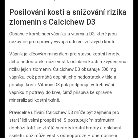
Posilování kostí a snižování rizika
zlomenin s Calcichew D3
Obsahuje kombinaci vápníku a vitaminu D3, které jsou
nezbytné pro správný vývoj a udržení zdravých kostí.
Vápník je klíčovým minerálem pro stavbu kostní hmoty.
Jeho nedostatek může vést k oslabení kostí a zvýšenému
riziku jejich zlomenin. Calcichew D3 obsahuje 500 mg
vápníku, což pomáhá doplnit jeho nedostatek v těle a
posiluje kosti. Vitamin D3 pak podporuje vstřebávání
vápníku z potravy do krve, čímž přispívá ke správné
mineralizaci kostní tkáně.
Pravidelné užívání Calcichew D3 může být zejména pro
starší lidi velmi prospěšné. S postupujícím stárnutím
dochází totiž ke ztrátě hustoty kostní hmoty a oslabení
skeletu, což může vést k osteoporóze – onemocnění