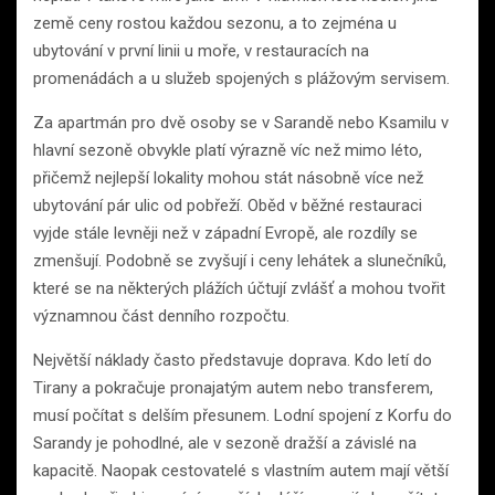
země ceny rostou každou sezonu, a to zejména u
ubytování v první linii u moře, v restauracích na
promenádách a u služeb spojených s plážovým servisem.
Za apartmán pro dvě osoby se v Sarandě nebo Ksamilu v
hlavní sezoně obvykle platí výrazně víc než mimo léto,
přičemž nejlepší lokality mohou stát násobně více než
ubytování pár ulic od pobřeží. Oběd v běžné restauraci
vyjde stále levněji než v západní Evropě, ale rozdíly se
zmenšují. Podobně se zvyšují i ceny lehátek a slunečníků,
které se na některých plážích účtují zvlášť a mohou tvořit
významnou část denního rozpočtu.
Největší náklady často představuje doprava. Kdo letí do
Tirany a pokračuje pronajatým autem nebo transferem,
musí počítat s delším přesunem. Lodní spojení z Korfu do
Sarandy je pohodlné, ale v sezoně dražší a závislé na
kapacitě. Naopak cestovatelé s vlastním autem mají větší