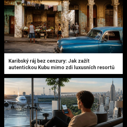
Karibský ráj bez cenzury: Jak zažít
autentickou Kubu mimo zdi luxusních resortů