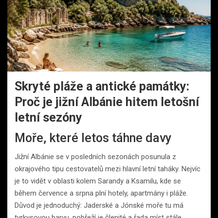
Skryté pláže a antické památky:
Proč je jižní Albánie hitem letošní
letní sezóny
Moře, které letos táhne davy
Jižní Albánie se v posledních sezonách posunula z
okrajového tipu cestovatelů mezi hlavní letní taháky. Nejvíc
je to vidět v oblasti kolem Sarandy a Ksamilu, kde se
během července a srpna plní hotely, apartmány i pláže.
Důvod je jednoduchý: Jaderské a Jónské moře tu má
tyrkysovou barvu, pobřeží je členité a řada míst stále