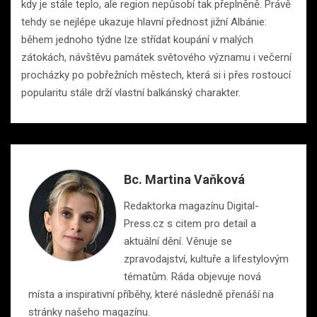
kdy je stále teplo, ale region nepůsobí tak přeplněně. Právě
tehdy se nejlépe ukazuje hlavní přednost jižní Albánie:
během jednoho týdne lze střídat koupání v malých
zátokách, návštěvu památek světového významu i večerní
procházky po pobřežních městech, která si i přes rostoucí
popularitu stále drží vlastní balkánský charakter.
Bc. Martina Vaňková
Redaktorka magazínu Digital-
Press.cz s citem pro detail a
aktuální dění. Věnuje se
zpravodajství, kultuře a lifestylovým
tématům. Ráda objevuje nová
místa a inspirativní příběhy, které následně přenáší na
stránky našeho magazínu.