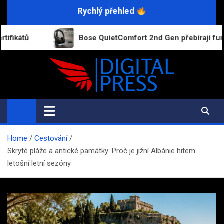
Skip
Rychlý přehled
to
content
Bose QuietComfort 2nd Gen přebírají funkce dražších model
Digital-Press.cz
Kvalitní informace pro každý den
Home
Cestování
Skryté pláže a antické památky: Proč je jižní Albánie hitem
letošní letní sezóny