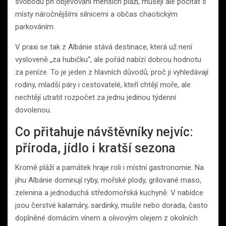
svobodu při objevování menších pláží, musejí ale počítat s
místy náročnějšími silnicemi a občas chaotickým
parkováním.
V praxi se tak z Albánie stává destinace, která už není
vysloveně „za hubičku“, ale pořád nabízí dobrou hodnotu
za peníze. To je jeden z hlavních důvodů, proč ji vyhledávají
rodiny, mladší páry i cestovatelé, kteří chtějí moře, ale
nechtějí utratit rozpočet za jednu jedinou týdenní
dovolenou.
Co přitahuje návštěvníky nejvíc:
příroda, jídlo i kratší sezona
Kromě pláží a památek hraje roli i místní gastronomie. Na
jihu Albánie dominují ryby, mořské plody, grilované maso,
zelenina a jednoduchá středomořská kuchyně. V nabídce
jsou čerstvé kalamáry, sardinky, mušle nebo dorada, často
doplněné domácím vínem a olivovým olejem z okolních