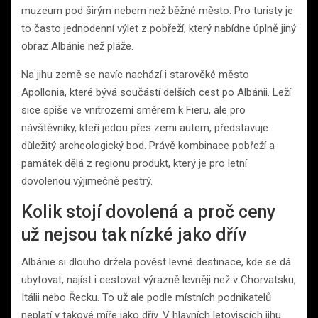
muzeum pod širým nebem než běžné město. Pro turisty je
to často jednodenní výlet z pobřeží, který nabídne úplně jiný
obraz Albánie než pláže.
Na jihu země se navíc nachází i starověké město
Apollonia, které bývá součástí delších cest po Albánii. Leží
sice spíše ve vnitrozemí směrem k Fieru, ale pro
návštěvníky, kteří jedou přes zemi autem, představuje
důležitý archeologický bod. Právě kombinace pobřeží a
památek dělá z regionu produkt, který je pro letní
dovolenou výjimečně pestrý.
Kolik stojí dovolená a proč ceny
už nejsou tak nízké jako dřív
Albánie si dlouho držela pověst levné destinace, kde se dá
ubytovat, najíst i cestovat výrazně levněji než v Chorvatsku,
Itálii nebo Řecku. To už ale podle místních podnikatelů
neplatí v takové míře jako dřív. V hlavních letoviscích jihu