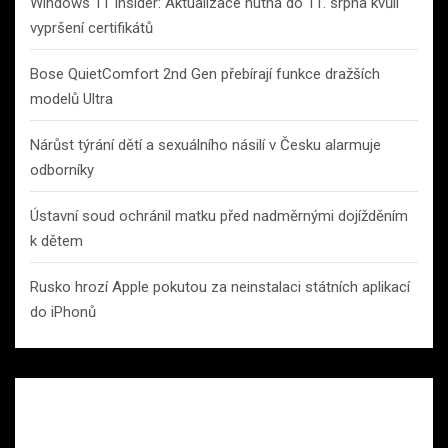
Windows 11 Insider: Aktualizace nutná do 11. srpna kvůli
vypršení certifikátů
Bose QuietComfort 2nd Gen přebírají funkce dražších
modelů Ultra
Nárůst týrání dětí a sexuálního násilí v Česku alarmuje
odborníky
Ústavní soud ochránil matku před nadměrnými dojížděním
k dětem
Rusko hrozí Apple pokutou za neinstalaci státních aplikací
do iPhonů