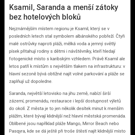
Ksamil, Saranda a menší zátoky
bez hotelových bloků
Nejznámějším místem regionu je Ksamil, který se v
posledních letech stal symbolem albánského pobřeží. Čtyři
malé ostrůvky naproti pláži, mělká voda a jemný světlý
písek přitahují rodiny s dětmi i návštěvníky, kteří hledají
fotogenické místo s karibským vzhledem. Právě Ksamil ale
letos patří k místům s největším tlakem na infrastrukturu: v
hlavní sezoně bývá obtížné najít volné parkování a pláže se
zaplňují už dopoledne.
Saranda, největší letovisko na jihu země, nabízí širší
zázemí, promenádu, restaurace i lepší dostupnost výletů
do okolí. Z města je to jen několik desítek minut k menším
plážím, které bývají klidnější než hlavní městská promenáda.
Oblíbené jsou například pláže Mango, Mirror Beach nebo
Pasqyra, kde se dá ještě při troše štěstí najít klidnější místo