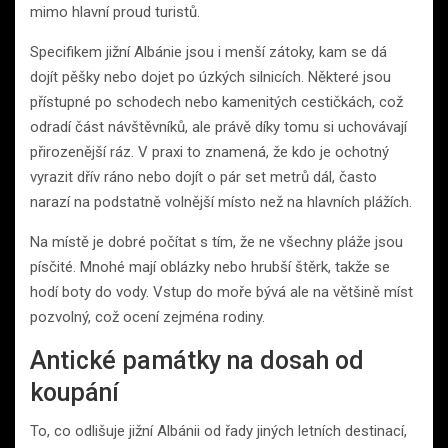
mimo hlavní proud turistů.
Specifikem jižní Albánie jsou i menší zátoky, kam se dá
dojít pěšky nebo dojet po úzkých silnicích. Některé jsou
přístupné po schodech nebo kamenitých cestičkách, což
odradí část návštěvníků, ale právě díky tomu si uchovávají
přirozenější ráz. V praxi to znamená, že kdo je ochotný
vyrazit dřív ráno nebo dojít o pár set metrů dál, často
narazí na podstatně volnější místo než na hlavních plážích.
Na místě je dobré počítat s tím, že ne všechny pláže jsou
písčité. Mnohé mají oblázky nebo hrubší štěrk, takže se
hodí boty do vody. Vstup do moře bývá ale na většině míst
pozvolný, což ocení zejména rodiny.
Antické památky na dosah od
koupání
To, co odlišuje jižní Albánii od řady jiných letních destinací,