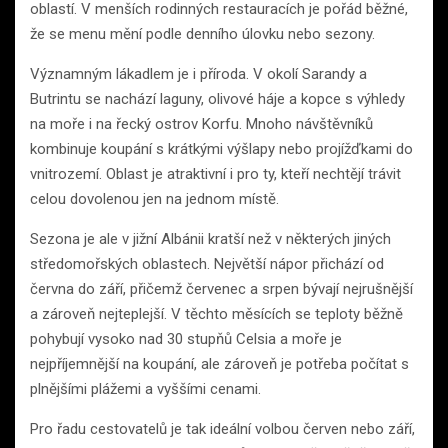
oblastí. V menších rodinných restauracích je pořád běžné,
že se menu mění podle denního úlovku nebo sezony.
Významným lákadlem je i příroda. V okolí Sarandy a
Butrintu se nachází laguny, olivové háje a kopce s výhledy
na moře i na řecký ostrov Korfu. Mnoho návštěvníků
kombinuje koupání s krátkými výšlapy nebo projížďkami do
vnitrozemí. Oblast je atraktivní i pro ty, kteří nechtějí trávit
celou dovolenou jen na jednom místě.
Sezona je ale v jižní Albánii kratší než v některých jiných
středomořských oblastech. Největší nápor přichází od
června do září, přičemž červenec a srpen bývají nejrušnější
a zároveň nejteplejší. V těchto měsících se teploty běžně
pohybují vysoko nad 30 stupňů Celsia a moře je
nejpříjemnější na koupání, ale zároveň je potřeba počítat s
plnějšími plážemi a vyššími cenami.
Pro řadu cestovatelů je tak ideální volbou červen nebo září,