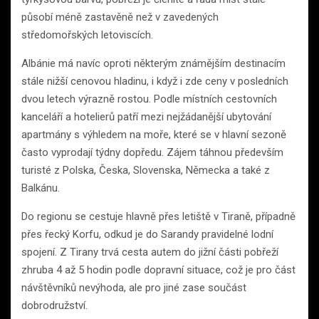
působí méně zastavěně než v zavedených
středomořských letoviscích.
Albánie má navíc oproti některým známějším destinacím
stále nižší cenovou hladinu, i když i zde ceny v posledních
dvou letech výrazně rostou. Podle místních cestovních
kanceláří a hotelierů patří mezi nejžádanější ubytování
apartmány s výhledem na moře, které se v hlavní sezoně
často vyprodají týdny dopředu. Zájem táhnou především
turisté z Polska, Česka, Slovenska, Německa a také z
Balkánu.
Do regionu se cestuje hlavně přes letiště v Tiraně, případně
přes řecký Korfu, odkud je do Sarandy pravidelné lodní
spojení. Z Tirany trvá cesta autem do jižní části pobřeží
zhruba 4 až 5 hodin podle dopravní situace, což je pro část
návštěvníků nevýhoda, ale pro jiné zase součást
dobrodružství.