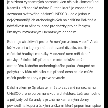
je blízkost významných památek. Jen několik kilometrů od
Ksamilu leží antické město Butrint, které je zapsané na
seznamu světového dědictví UNESCO. Jde o jedno z
nejvýznamnějších archeologických nalezišť na Balkáně a
návštěvník tu během jedné procházky projde řeckým,
římským, byzantským i benátským obdobím.
Butrint je atraktivní i proto, že není jen „ruinou v poli“. Areál
leží v zeleni u laguny, má dochované divadlo, baziliku,
městské hradby i mozaiky. V sezoně sem míří denně
stovky až tisíce lidí, přesto si místo dokáže udržet
atmosféru klidného archeologického parku. Vstupné se
pohybuje v řádu několika eur, přesná cena se ale může
měnit podle sezony a provozovatele.
Dalším cílem je Gjirokastër, město zapsané na seznamu
UNESCO pro svou osmanskou architekturu. Leží asi hodinu
a půl jízdy od Sarandy a je známé kamennými domy,
pevností na kopci a úzkými uličkami, které připomínají spíše