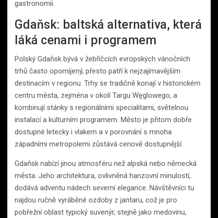
gastronomii.
Gdaňsk: baltská alternativa, která
láká cenami i programem
Polský Gdaňsk bývá v žebříčcích evropských vánočních
trhů často opomíjený, přesto patří k nejzajímavějším
destinacím v regionu. Trhy se tradičně konají v historickém
centru města, zejména v okolí Targu Węglowego, a
kombinují stánky s regionálními specialitami, světelnou
instalací a kulturním programem. Město je přitom dobře
dostupné letecky i vlakem a v porovnání s mnoha
západními metropolemi zůstává cenově dostupnější.
Gdaňsk nabízí jinou atmosféru než alpská nebo německá
města. Jeho architektura, ovlivněná hanzovní minulostí,
dodává adventu nádech severní elegance. Návštěvníci tu
najdou ručně vyráběné ozdoby z jantaru, což je pro
pobřežní oblast typický suvenýr, stejně jako medovinu,