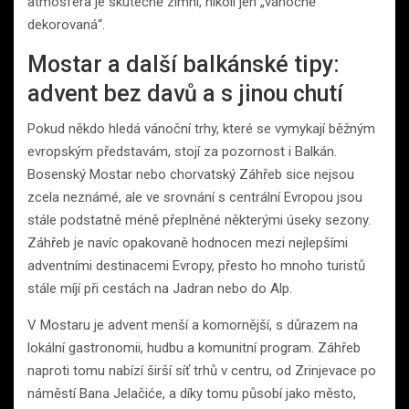
atmosféra je skutečně zimní, nikoli jen „vánočně
dekorovaná“.
Mostar a další balkánské tipy:
advent bez davů a s jinou chutí
Pokud někdo hledá vánoční trhy, které se vymykají běžným
evropským představám, stojí za pozornost i Balkán.
Bosenský Mostar nebo chorvatský Záhřeb sice nejsou
zcela neznámé, ale ve srovnání s centrální Evropou jsou
stále podstatně méně přeplněné některými úseky sezony.
Záhřeb je navíc opakovaně hodnocen mezi nejlepšími
adventními destinacemi Evropy, přesto ho mnoho turistů
stále míjí při cestách na Jadran nebo do Alp.
V Mostaru je advent menší a komornější, s důrazem na
lokální gastronomii, hudbu a komunitní program. Záhřeb
naproti tomu nabízí širší síť trhů v centru, od Zrinjevace po
náměstí Bana Jelačiće, a díky tomu působí jako město,