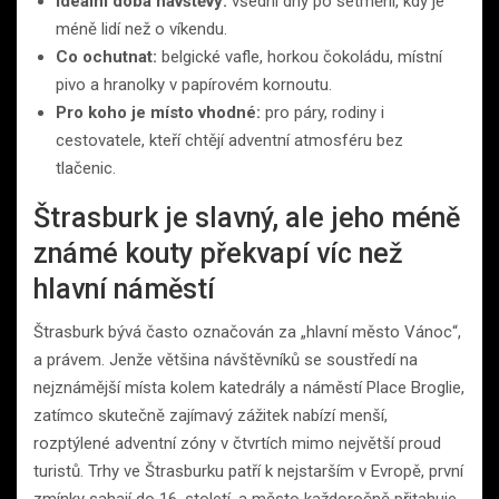
Ideální doba návštěvy:
všední dny po setmění, kdy je
méně lidí než o víkendu.
Co ochutnat:
belgické vafle, horkou čokoládu, místní
pivo a hranolky v papírovém kornoutu.
Pro koho je místo vhodné:
pro páry, rodiny i
cestovatele, kteří chtějí adventní atmosféru bez
tlačenic.
Štrasburk je slavný, ale jeho méně
známé kouty překvapí víc než
hlavní náměstí
Štrasburk bývá často označován za „hlavní město Vánoc“,
a právem. Jenže většina návštěvníků se soustředí na
nejznámější místa kolem katedrály a náměstí Place Broglie,
zatímco skutečně zajímavý zážitek nabízí menší,
rozptýlené adventní zóny v čtvrtích mimo největší proud
turistů. Trhy ve Štrasburku patří k nejstarším v Evropě, první