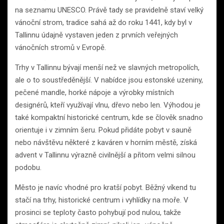
na seznamu UNESCO. Právě tady se pravidelně staví velký
vánoční strom, tradice sahá až do roku 1441, kdy byl v
Tallinnu údajně vystaven jeden z prvních veřejných
vánočních stromů v Evropě.
Trhy v Tallinnu bývají menší než ve slavných metropolích,
ale o to soustředěnější. V nabídce jsou estonské uzeniny,
pečené mandle, horké nápoje a výrobky místních
designérů, kteří využívají vlnu, dřevo nebo len. Výhodou je
také kompaktní historické centrum, kde se člověk snadno
orientuje i v zimním šeru. Pokud přidáte pobyt v sauně
nebo návštěvu některé z kaváren v horním městě, získá
advent v Tallinnu výrazně civilnější a přitom velmi silnou
podobu.
Město je navíc vhodné pro kratší pobyt. Běžný víkend tu
stačí na trhy, historické centrum i vyhlídky na moře. V
prosinci se teploty často pohybují pod nulou, takže