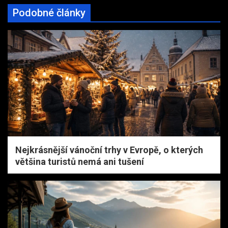
Podobné články
Nejkrásnější vánoční trhy v Evropě, o kterých
většina turistů nemá ani tušení