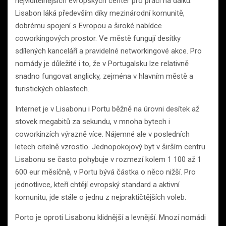
nejviditelnějších evropských center pro práci na dálku.
Lisabon láká především díky mezinárodní komunitě,
dobrému spojení s Evropou a široké nabídce
coworkingových prostor. Ve městě fungují desítky
sdílených kanceláří a pravidelné networkingové akce. Pro
nomády je důležité i to, že v Portugalsku lze relativně
snadno fungovat anglicky, zejména v hlavním městě a
turistických oblastech.
Internet je v Lisabonu i Portu běžně na úrovni desítek až
stovek megabitů za sekundu, v mnoha bytech i
coworkinzích výrazně více. Nájemné ale v posledních
letech citelně vzrostlo. Jednopokojový byt v širším centru
Lisabonu se často pohybuje v rozmezí kolem 1 100 až 1
600 eur měsíčně, v Portu bývá částka o něco nižší. Pro
jednotlivce, kteří chtějí evropský standard a aktivní
komunitu, jde stále o jednu z nejpraktičtějších voleb.
Porto je oproti Lisabonu klidnější a levnější. Mnozí nomádi