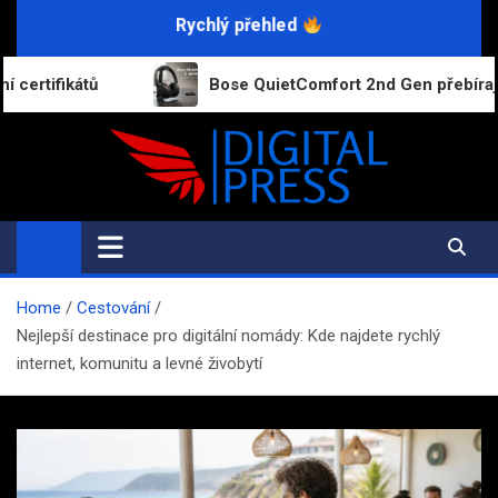
Skip
Rychlý přehled
to
content
Bose QuietComfort 2nd Gen přebírají funkce dražších 
Digital-Press.cz
Kvalitní informace pro každý den
Home
Cestování
Nejlepší destinace pro digitální nomády: Kde najdete rychlý
internet, komunitu a levné živobytí