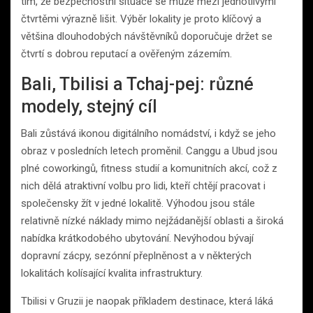
tím, že bezpečnostní situace se může mezi jednotlivými
čtvrtěmi výrazně lišit. Výběr lokality je proto klíčový a
většina dlouhodobých návštěvníků doporučuje držet se
čtvrtí s dobrou reputací a ověřeným zázemím.
Bali, Tbilisi a Tchaj-pej: různé
modely, stejný cíl
Bali zůstává ikonou digitálního nomádství, i když se jeho
obraz v posledních letech proměnil. Canggu a Ubud jsou
plné coworkingů, fitness studií a komunitních akcí, což z
nich dělá atraktivní volbu pro lidi, kteří chtějí pracovat i
společensky žít v jedné lokalitě. Výhodou jsou stále
relativně nízké náklady mimo nejžádanější oblasti a široká
nabídka krátkodobého ubytování. Nevýhodou bývají
dopravní zácpy, sezónní přeplněnost a v některých
lokalitách kolísající kvalita infrastruktury.
Tbilisi v Gruzii je naopak příkladem destinace, která láká