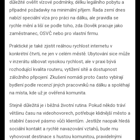
důležité ověřit vízové podmínky, délku legálního pobytu a
případné požadavky na minimální příjem. Řada zemí dnes
nabízí speciální víza pro práci na dálku, ale pravidla se
rychle mění a liší se podle toho, zda člověk pracuje jako
zaměstnanec, OSVČ nebo pro vlastní firmu.
Praktické je také zjistit reálnou rychlost internetu v
konkrétní čtvrti, ne jen v celém městě. Ubytování sice může
v inzerátu slibovat vysokou rychlost, ale v praxi bývá
rozhodující kvalita routeru, vytížení sítě a dostupnost
záložního připojení. Zkušení nomádi proto často vybírají
bydlení podle recenzí jiných pracovníků na dálku a spoléhají
na místa, kde už je ověřená komunita.
Stejně důležitá je i běžná životní rutina. Pokud někdo tráví
většinu času na videohovorech, potřebuje klidnější město a
stabilní časové pásmo vůči klientům. Jestliže naopak hledá
sociální kontakt a rychlé navazování vztahů, bude mu
vyhovovat destinace s hustou komunitou, pravidelnými