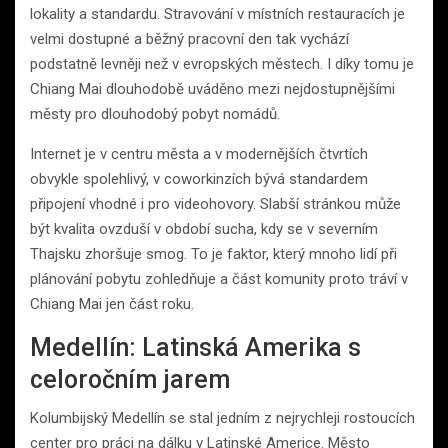
lokality a standardu. Stravování v místních restauracích je
velmi dostupné a běžný pracovní den tak vychází
podstatně levněji než v evropských městech. I díky tomu je
Chiang Mai dlouhodobě uváděno mezi nejdostupnějšími
městy pro dlouhodobý pobyt nomádů.
Internet je v centru města a v modernějších čtvrtích
obvykle spolehlivý, v coworkinzích bývá standardem
připojení vhodné i pro videohovory. Slabší stránkou může
být kvalita ovzduší v období sucha, kdy se v severním
Thajsku zhoršuje smog. To je faktor, který mnoho lidí při
plánování pobytu zohledňuje a část komunity proto tráví v
Chiang Mai jen část roku.
Medellín: Latinská Amerika s
celoročním jarem
Kolumbijský Medellín se stal jedním z nejrychleji rostoucích
center pro práci na dálku v Latinské Americe. Město