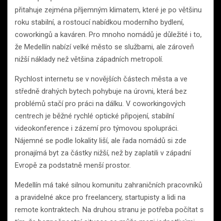
přitahuje zejména příjemným klimatem, které je po většinu
roku stabilní, a rostoucí nabídkou moderního bydlení,
coworkingů a kaváren. Pro mnoho nomádů je důležité i to,
že Medellín nabízí velké město se službami, ale zároveň
nižší náklady než většina západních metropolí.
Rychlost internetu se v novějších částech města a ve
středně drahých bytech pohybuje na úrovni, která bez
problémů stačí pro práci na dálku. V coworkingových
centrech je běžné rychlé optické připojení, stabilní
videokonference i zázemí pro týmovou spolupráci.
Nájemné se podle lokality liší, ale řada nomádů si zde
pronajímá byt za částky nižší, než by zaplatili v západní
Evropě za podstatně menší prostor.
Medellín má také silnou komunitu zahraničních pracovníků
a pravidelné akce pro freelancery, startupisty a lidi na
remote kontraktech. Na druhou stranu je potřeba počítat s