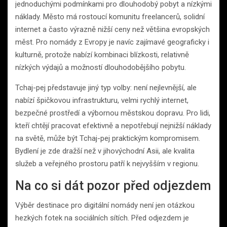
jednoduchými podmínkami pro dlouhodobý pobyt a nízkými
náklady. Město má rostoucí komunitu freelancerů, solidní
internet a často výrazně nižší ceny než většina evropských
měst. Pro nomády z Evropy je navíc zajímavé geograficky i
kulturně, protože nabízí kombinaci blízkosti, relativně
nízkých výdajů a možností dlouhodobějšího pobytu.
Tchaj-pej představuje jiný typ volby: není nejlevnější, ale
nabízí špičkovou infrastrukturu, velmi rychlý internet,
bezpečné prostředí a výbornou městskou dopravu. Pro lidi,
kteří chtějí pracovat efektivně a nepotřebují nejnižší náklady
na světě, může být Tchaj-pej praktickým kompromisem.
Bydlení je zde dražší než v jihovýchodní Asii, ale kvalita
služeb a veřejného prostoru patří k nejvyšším v regionu.
Na co si dát pozor před odjezdem
Výběr destinace pro digitální nomády není jen otázkou
hezkých fotek na sociálních sítích. Před odjezdem je