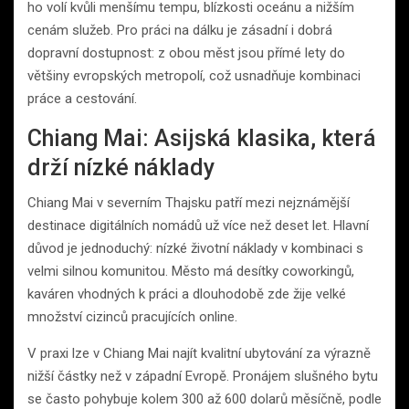
ho volí kvůli menšímu tempu, blízkosti oceánu a nižším
cenám služeb. Pro práci na dálku je zásadní i dobrá
dopravní dostupnost: z obou měst jsou přímé lety do
většiny evropských metropolí, což usnadňuje kombinaci
práce a cestování.
Chiang Mai: Asijská klasika, která
drží nízké náklady
Chiang Mai v severním Thajsku patří mezi nejznámější
destinace digitálních nomádů už více než deset let. Hlavní
důvod je jednoduchý: nízké životní náklady v kombinaci s
velmi silnou komunitou. Město má desítky coworkingů,
kaváren vhodných k práci a dlouhodobě zde žije velké
množství cizinců pracujících online.
V praxi lze v Chiang Mai najít kvalitní ubytování za výrazně
nižší částky než v západní Evropě. Pronájem slušného bytu
se často pohybuje kolem 300 až 600 dolarů měsíčně, podle