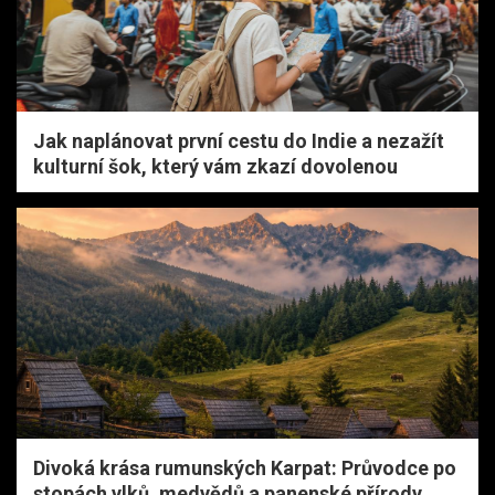
Jak naplánovat první cestu do Indie a nezažít
kulturní šok, který vám zkazí dovolenou
Divoká krása rumunských Karpat: Průvodce po
stopách vlků, medvědů a panenské přírody