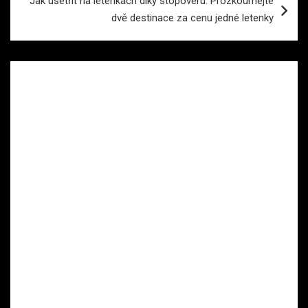
Jak ušetřit na letenkách díky stopoveru: Prozkoumejte
dvě destinace za cenu jedné letenky