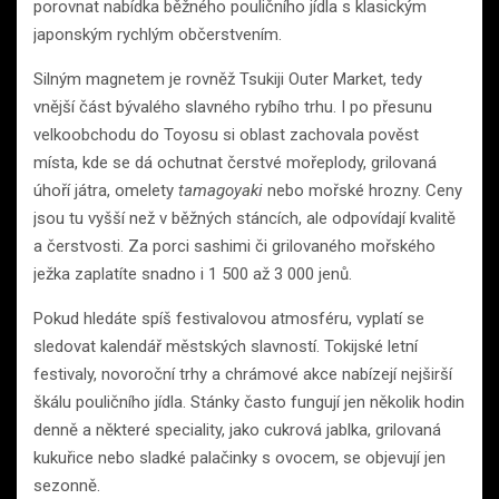
porovnat nabídka běžného pouličního jídla s klasickým
japonským rychlým občerstvením.
Silným magnetem je rovněž Tsukiji Outer Market, tedy
vnější část bývalého slavného rybího trhu. I po přesunu
velkoobchodu do Toyosu si oblast zachovala pověst
místa, kde se dá ochutnat čerstvé mořeplody, grilovaná
úhoří játra, omelety
tamagoyaki
nebo mořské hrozny. Ceny
jsou tu vyšší než v běžných stáncích, ale odpovídají kvalitě
a čerstvosti. Za porci sashimi či grilovaného mořského
ježka zaplatíte snadno i 1 500 až 3 000 jenů.
Pokud hledáte spíš festivalovou atmosféru, vyplatí se
sledovat kalendář městských slavností. Tokijské letní
festivaly, novoroční trhy a chrámové akce nabízejí nejširší
škálu pouličního jídla. Stánky často fungují jen několik hodin
denně a některé speciality, jako cukrová jablka, grilovaná
kukuřice nebo sladké palačinky s ovocem, se objevují jen
sezonně.