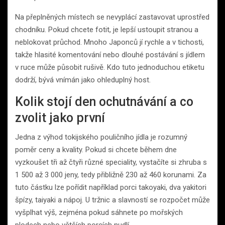
Na přeplněných místech se nevyplácí zastavovat uprostřed
chodníku. Pokud chcete fotit, je lepší ustoupit stranou a
neblokovat průchod. Mnoho Japonců jí rychle a v tichosti,
takže hlasité komentování nebo dlouhé postávání s jídlem
v ruce může působit rušivě. Kdo tuto jednoduchou etiketu
dodrží, bývá vnímán jako ohleduplný host.
Kolik stojí den ochutnávání a co
zvolit jako první
Jedna z výhod tokijského pouličního jídla je rozumný
poměr ceny a kvality. Pokud si chcete během dne
vyzkoušet tři až čtyři různé speciality, vystačíte si zhruba s
1 500 až 3 000 jeny, tedy přibližně 230 až 460 korunami. Za
tuto částku lze pořídit například porci takoyaki, dva yakitori
špízy, taiyaki a nápoj. U tržnic a slavností se rozpočet může
vyšplhat výš, zejména pokud sáhnete po mořských