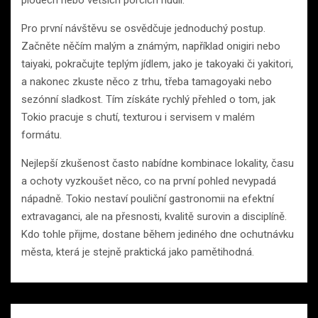
plodech nebo větších porcích nudlí.
Pro první návštěvu se osvědčuje jednoduchý postup.
Začněte něčím malým a známým, například onigiri nebo
taiyaki, pokračujte teplým jídlem, jako je takoyaki či yakitori,
a nakonec zkuste něco z trhu, třeba tamagoyaki nebo
sezónní sladkost. Tím získáte rychlý přehled o tom, jak
Tokio pracuje s chutí, texturou i servisem v malém
formátu.
Nejlepší zkušenost často nabídne kombinace lokality, času
a ochoty vyzkoušet něco, co na první pohled nevypadá
nápadně. Tokio nestaví pouliční gastronomii na efektní
extravaganci, ale na přesnosti, kvalitě surovin a disciplíně.
Kdo tohle přijme, dostane během jediného dne ochutnávku
města, která je stejně praktická jako pamětihodná.