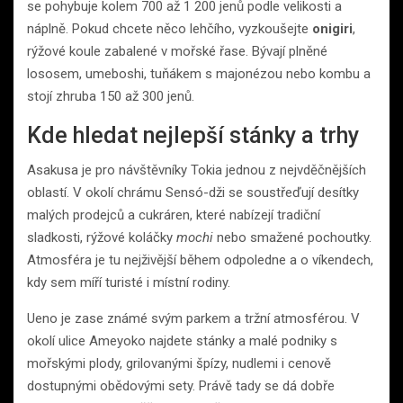
se pohybuje kolem 700 až 1 200 jenů podle velikosti a
náplně. Pokud chcete něco lehčího, vyzkoušejte
onigiri
,
rýžové koule zabalené v mořské řase. Bývají plněné
lososem, umeboshi, tuňákem s majonézou nebo kombu a
stojí zhruba 150 až 300 jenů.
Kde hledat nejlepší stánky a trhy
Asakusa je pro návštěvníky Tokia jednou z nejvděčnějších
oblastí. V okolí chrámu Sensó-dži se soustřeďují desítky
malých prodejců a cukráren, které nabízejí tradiční
sladkosti, rýžové koláčky
mochi
nebo smažené pochoutky.
Atmosféra je tu nejživější během odpoledne a o víkendech,
kdy sem míří turisté i místní rodiny.
Ueno je zase známé svým parkem a tržní atmosférou. V
okolí ulice Ameyoko najdete stánky a malé podniky s
mořskými plody, grilovanými špízy, nudlemi i cenově
dostupnými obědovými sety. Právě tady se dá dobře