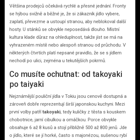
Většina prodejců očekává rychlé a přesné jednání. Fronty
se hýbou svižně a běžné je, že si zákazník jídlo vybere,
zaplatí, převezme a ustoupí stranou, aby neblokoval další
hosty. U stánků se obvykle neposedává dlouho. Místní
kultura klade důraz na ohleduplnost, takže jíst se má na
vyhrazeném místě nebo alespoň stranou od průchodu. V
některých čtvrtích platí nepsané pravidlo, že se s jídlem
nechodí po ulici, zejména u tekutějších pokrmů.
Co musíte ochutnat: od takoyaki
po taiyaki
Nejznámější pouliční jídla v Tokiu jsou cenově dostupná a
zároveň dobře reprezentují širší japonskou kuchyni. Mezi
první volby patří
takoyaki
, tedy kuličky z těsta s kouskem
chobotnice, jarní cibulkou a omáčkou. Porce obvykle
obsahuje 6 až 8 kusů a stojí přibližně 500 až 800 jenů. Jde
o jídlo, které se jí horké, často s majonézou, sušenou rybí