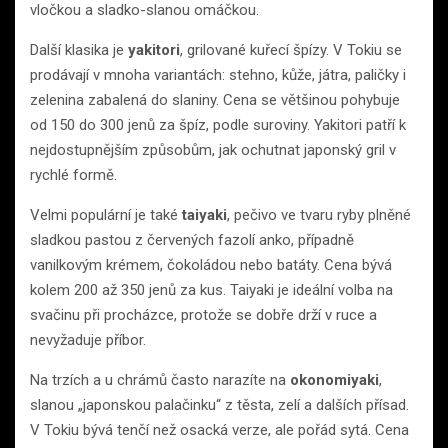
vločkou a sladko-slanou omáčkou.
Další klasika je
yakitori
, grilované kuřecí špízy. V Tokiu se
prodávají v mnoha variantách: stehno, kůže, játra, paličky i
zelenina zabalená do slaniny. Cena se většinou pohybuje
od 150 do 300 jenů za špíz, podle suroviny. Yakitori patří k
nejdostupnějším způsobům, jak ochutnat japonský gril v
rychlé formě.
Velmi populární je také
taiyaki
, pečivo ve tvaru ryby plněné
sladkou pastou z červených fazolí anko, případně
vanilkovým krémem, čokoládou nebo batáty. Cena bývá
kolem 200 až 350 jenů za kus. Taiyaki je ideální volba na
svačinu při procházce, protože se dobře drží v ruce a
nevyžaduje příbor.
Na trzích a u chrámů často narazíte na
okonomiyaki
,
slanou „japonskou palačinku“ z těsta, zelí a dalších přísad.
V Tokiu bývá tenčí než osacká verze, ale pořád sytá. Cena