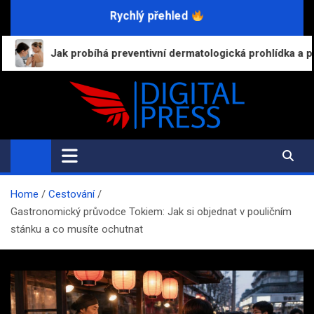
Skip
Rychlý přehled
to
content
probíhá preventivní dermatologická prohlídka a proč byste ji ne
Digital-Press.cz
Kvalitní informace pro každý den
Home
Cestování
Gastronomický průvodce Tokiem: Jak si objednat v pouličním
stánku a co musíte ochutnat