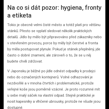
Na co si dát pozor: hygiena, fronty
a etiketa
Tokio je obecně velmi čisté město a totéž platí pro většinu
stánků. Přesto se vyplatí sledovat několik praktických
detailů. Jídlo by mělo být připravováno před zákazníky nebo
v otevřeném provozu, porce by měly být čerstvé a fronta
by měla postupovat plynule. Pokud je stánek přeplněný, jde
často o dobré znamení, ale zároveň o to, že se u něj
budete chvíli zdržovat.
V Japonsku je běžné po jídle odnést odpadky k prodejci
nebo do označených kontejnerů. Volné odhazování je
nezdvořilé a v mnoha čtvrtích i problematické, protože
veřejné koše jsou poměrně vzácné. Je proto rozumné mít
u sebe malý sáček na vlastní odpad. Stejně praktické je
nosit kapesníky a vlhčené ubrousky, protože ne všude jsou
dostupné.