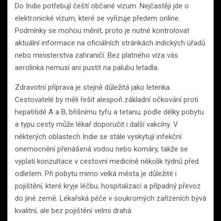
Do Indie potřebují čeští občané vízum. Nejčastěji jde o
elektronické vízum, které se vyřizuje předem online.
Podmínky se mohou měnit, proto je nutné kontrolovat
aktuální informace na oficiálních stránkách indických úřadů
nebo ministerstva zahraničí. Bez platného víza vás
aerolinka nemusí ani pustit na palubu letadla.
Zdravotní příprava je stejně důležitá jako letenka.
Cestovatelé by měli řešit alespoň základní očkování proti
hepatitidě A a B, břišnímu tyfu a tetanu; podle délky pobytu
a typu cesty může lékař doporučit i další vakcíny. V
některých oblastech Indie se stále vyskytují infekční
onemocnění přenášená vodou nebo komáry, takže se
vyplatí konzultace v cestovní medicíně několik týdnů před
odletem. Při pobytu mimo velká města je důležité i
pojištění, které kryje léčbu, hospitalizaci a případný převoz
do jiné země. Lékařská péče v soukromých zařízeních bývá
kvalitní, ale bez pojištění velmi drahá.