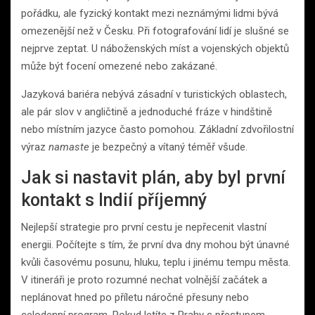
pořádku, ale fyzický kontakt mezi neznámými lidmi bývá
omezenější než v Česku. Při fotografování lidí je slušné se
nejprve zeptat. U náboženských míst a vojenských objektů
může být focení omezené nebo zakázané.
Jazyková bariéra nebývá zásadní v turistických oblastech,
ale pár slov v angličtině a jednoduché fráze v hindštině
nebo místním jazyce často pomohou. Základní zdvořilostní
výraz
namaste
je bezpečný a vítaný téměř všude.
Jak si nastavit plán, aby byl první
kontakt s Indií příjemný
Nejlepší strategie pro první cestu je nepřecenit vlastní
energii. Počítejte s tím, že první dva dny mohou být únavné
kvůli časovému posunu, hluku, teplu i jinému tempu města.
V itineráři je proto rozumné nechat volnější začátek a
neplánovat hned po příletu náročné přesuny nebo