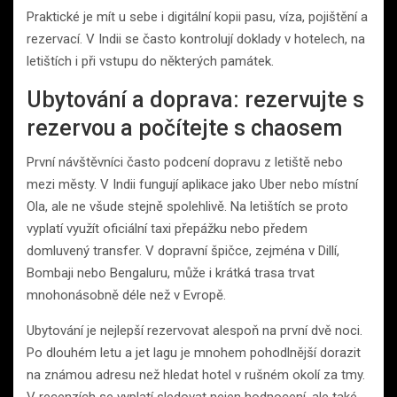
Praktické je mít u sebe i digitální kopii pasu, víza, pojištění a
rezervací. V Indii se často kontrolují doklady v hotelech, na
letištích i při vstupu do některých památek.
Ubytování a doprava: rezervujte s
rezervou a počítejte s chaosem
První návštěvníci často podcení dopravu z letiště nebo
mezi městy. V Indii fungují aplikace jako Uber nebo místní
Ola, ale ne všude stejně spolehlivě. Na letištích se proto
vyplatí využít oficiální taxi přepážku nebo předem
domluvený transfer. V dopravní špičce, zejména v Dillí,
Bombaji nebo Bengaluru, může i krátká trasa trvat
mnohonásobně déle než v Evropě.
Ubytování je nejlepší rezervovat alespoň na první dvě noci.
Po dlouhém letu a jet lagu je mnohem pohodlnější dorazit
na známou adresu než hledat hotel v rušném okolí za tmy.