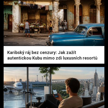
Karibský ráj bez cenzury: Jak zažít
autentickou Kubu mimo zdi luxusních resortů