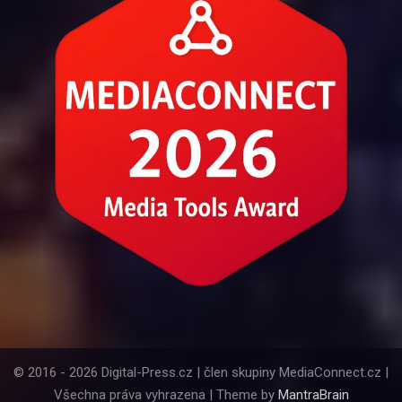
© 2016 - 2026 Digital-Press.cz | člen skupiny MediaConnect.cz |
Všechna práva vyhrazena | Theme by
MantraBrain