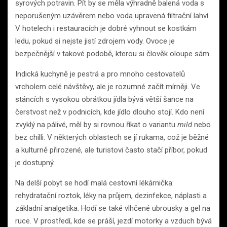
syrových potravin. Pít by se měla výhradně balená voda s
neporušeným uzávěrem nebo voda upravená filtrační lahví.
V hotelech i restauracích je dobré vyhnout se kostkám
ledu, pokud si nejste jistí zdrojem vody. Ovoce je
bezpečnější v takové podobě, kterou si člověk oloupe sám.
Indická kuchyně je pestrá a pro mnoho cestovatelů
vrcholem celé návštěvy, ale je rozumné začít mírněji. Ve
stáncích s vysokou obrátkou jídla bývá větší šance na
čerstvost než v podnicích, kde jídlo dlouho stojí. Kdo není
zvyklý na pálivé, měl by si rovnou říkat o variantu
mild
nebo
bez chilli. V některých oblastech se jí rukama, což je běžné
a kulturně přirozené, ale turistovi často stačí příbor, pokud
je dostupný.
Na delší pobyt se hodí malá cestovní lékárnička:
rehydratační roztok, léky na průjem, dezinfekce, náplasti a
základní analgetika. Hodí se také vlhčené ubrousky a gel na
ruce. V prostředí, kde se práší, jezdí motorky a vzduch bývá