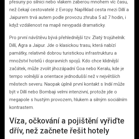
přesuny po silnici nebo vlakem zaberou mnohem víc času,
než čekají cestovatelé z Evropy. Například cesta mezi Dillí a
Jaipurem trvá autem podle provozu zhruba 5 až 7 hodin, i
když vzdálenost na mapě nevypadá dramaticky.
Pro první návštěvu bývá přehlednější tzv. Zlatý trojúhelník:
Dillí, Agra a Jaipur. Jde o klasickou trasu, která nabízí
památky, relativně dobrou turistickou infrastrukturu a
množství hotelů i dopravních spojů. Kdo chce klidnější
začátek, může zvolit jihozápadní Goa nebo Keralu, kde je
tempo volnější a orientace jednodušší než v největších
městech severu. Naopak úplně první kontakt s Indií může
být v Dillí nebo Bombaji velmi intenzivní, protože jde o
megapole s hustým provozem, hlukem a silným sociálním
kontrastem.
Víza, očkování a pojištění vyřiďte
dřív, než začnete řešit hotely