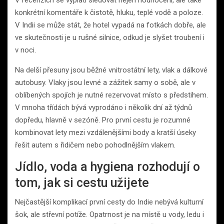
V recenzích se vyplatí sledovat nejen hodnocení, ale také
konkrétní komentáře k čistotě, hluku, teplé vodě a poloze.
V Indii se může stát, že hotel vypadá na fotkách dobře, ale
ve skutečnosti je u rušné silnice, odkud je slyšet troubení i
v noci.
Na delší přesuny jsou běžné vnitrostátní lety, vlak a dálkové
autobusy. Vlaky jsou levné a zážitek samy o sobě, ale v
oblíbených spojích je nutné rezervovat místo s předstihem.
V mnoha třídách bývá vyprodáno i několik dní až týdnů
dopředu, hlavně v sezóně. Pro první cestu je rozumné
kombinovat lety mezi vzdálenějšími body a kratší úseky
řešit autem s řidičem nebo pohodlnějším vlakem.
Jídlo, voda a hygiena rozhodují o
tom, jak si cestu užijete
Nejčastější komplikací první cesty do Indie nebývá kulturní
šok, ale střevní potíže. Opatrnost je na místě u vody, ledu i