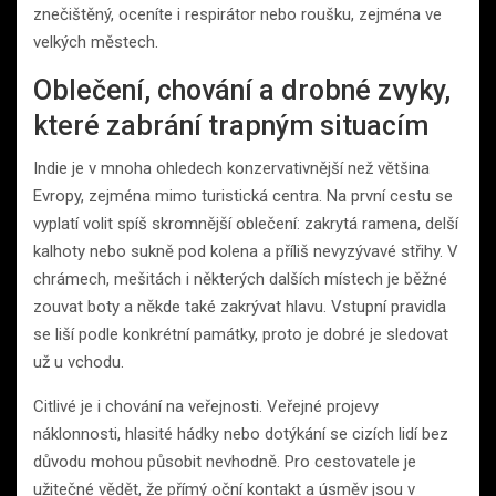
znečištěný, oceníte i respirátor nebo roušku, zejména ve
velkých městech.
Oblečení, chování a drobné zvyky,
které zabrání trapným situacím
Indie je v mnoha ohledech konzervativnější než většina
Evropy, zejména mimo turistická centra. Na první cestu se
vyplatí volit spíš skromnější oblečení: zakrytá ramena, delší
kalhoty nebo sukně pod kolena a příliš nevyzývavé střihy. V
chrámech, mešitách i některých dalších místech je běžné
zouvat boty a někde také zakrývat hlavu. Vstupní pravidla
se liší podle konkrétní památky, proto je dobré je sledovat
už u vchodu.
Citlivé je i chování na veřejnosti. Veřejné projevy
náklonnosti, hlasité hádky nebo dotýkání se cizích lidí bez
důvodu mohou působit nevhodně. Pro cestovatele je
užitečné vědět, že přímý oční kontakt a úsměv jsou v