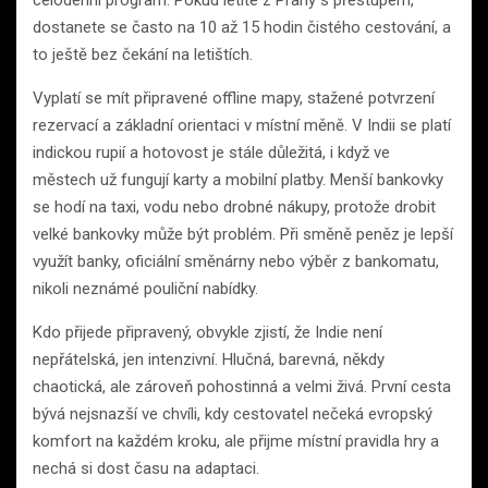
celodenní program. Pokud letíte z Prahy s přestupem,
dostanete se často na 10 až 15 hodin čistého cestování, a
to ještě bez čekání na letištích.
Vyplatí se mít připravené offline mapy, stažené potvrzení
rezervací a základní orientaci v místní měně. V Indii se platí
indickou rupií a hotovost je stále důležitá, i když ve
městech už fungují karty a mobilní platby. Menší bankovky
se hodí na taxi, vodu nebo drobné nákupy, protože drobit
velké bankovky může být problém. Při směně peněz je lepší
využít banky, oficiální směnárny nebo výběr z bankomatu,
nikoli neznámé pouliční nabídky.
Kdo přijede připravený, obvykle zjistí, že Indie není
nepřátelská, jen intenzivní. Hlučná, barevná, někdy
chaotická, ale zároveň pohostinná a velmi živá. První cesta
bývá nejsnazší ve chvíli, kdy cestovatel nečeká evropský
komfort na každém kroku, ale přijme místní pravidla hry a
nechá si dost času na adaptaci.