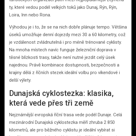
ty, které vedou podél velkých toků jako Dunaj, Rýn, Rýn,
Loira, Inn nebo Rona.
Výhodou je i to, že se na nich dobře plánuje tempo. Většina
úseků umožňuje denní dojezdy mezi 30 a 60 kilometry, což
je vzdálenost zvládnutelná i pro méně trénované cyklisty.
Na mnoha místech navíc funguje železniční doprava v
těsné blízkosti trasy, takže není nutné jezdit celý úsek
najednou. Právě kombinace dostupnosti, bezpečnosti a
krajiny dělá z říčních stezek ideální volbu pro víkendové i
delší výlety.
Dunajská cyklostezka: klasika,
která vede přes tři země
Nejznámější evropská říční trasa vede podél Dunaje. Celá
mezinárodní Dunajská cyklostezka měří zhruba 2 850
kilometrů, ale pro běžného cyklistu je ideální vybírat si