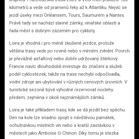
kilometrů a vede od pramenů řeky až k Atlantiku. Nejvíc se
jezdí úseky mezi Orléansem, Tours, Saumurem a Nantes.
Právě tady se nachází slavné zámky, vinařské oblasti a
řada měst s dobrým zázemím pro cyklisty.
Loira je vhodná i pro méně zkušené jezdce, protože
většina trasy vede po rovině nebo v mírném zvlnění. Povrch
je převážně asfaltový nebo dobře udržovaný štěrkový.
Francie navíc dlouhodobě investuje do značení a služeb
podél cyklostezek, takže na trase nechybí odpočívadla,
vodní zdroje ani ubytování v různých cenových úrovních. V
turistické sezoně bývá výhodné rezervovat noclehy
předem, zejména v okolí nejznámějších zámků.
Loira je také příkladem trasy, kde se dá jezdit bez spěchu.
Den na kole lze snadno spojit s návštěvou památek,
ochutnávkou místních vín nebo s kratší zastávkou v
městech jako Amboise či Chinon. Díky tomu je stezka