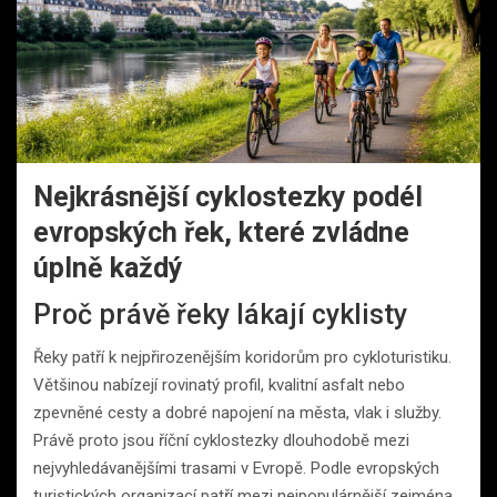
Nejkrásnější cyklostezky podél
evropských řek, které zvládne
úplně každý
Proč právě řeky lákají cyklisty
Řeky patří k nejpřirozenějším koridorům pro cykloturistiku.
Většinou nabízejí rovinatý profil, kvalitní asfalt nebo
zpevněné cesty a dobré napojení na města, vlak i služby.
Právě proto jsou říční cyklostezky dlouhodobě mezi
nejvyhledávanějšími trasami v Evropě. Podle evropských
turistických organizací patří mezi nejpopulárnější zejména