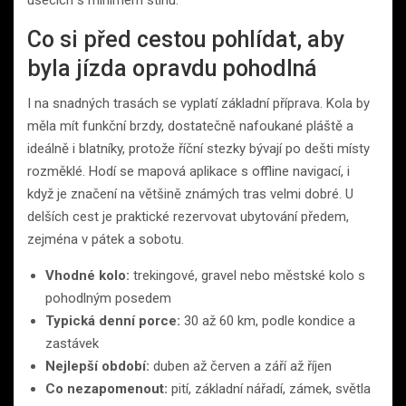
úsecích s minimem stínu.
Co si před cestou pohlídat, aby
byla jízda opravdu pohodlná
I na snadných trasách se vyplatí základní příprava. Kola by
měla mít funkční brzdy, dostatečně nafoukané pláště a
ideálně i blatníky, protože říční stezky bývají po dešti místy
rozměklé. Hodí se mapová aplikace s offline navigací, i
když je značení na většině známých tras velmi dobré. U
delších cest je praktické rezervovat ubytování předem,
zejména v pátek a sobotu.
Vhodné kolo:
trekingové, gravel nebo městské kolo s
pohodlným posedem
Typická denní porce:
30 až 60 km, podle kondice a
zastávek
Nejlepší období:
duben až červen a září až říjen
Co nezapomenout:
pití, základní nářadí, zámek, světla