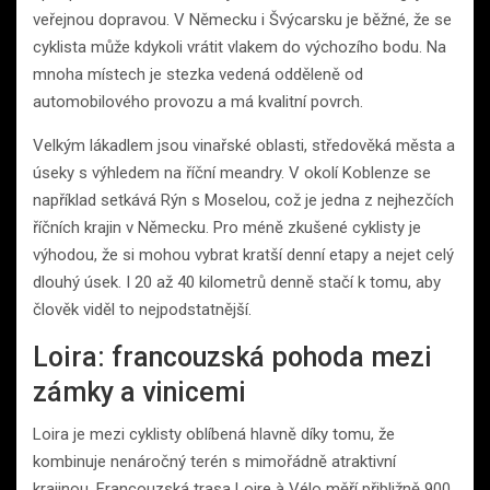
veřejnou dopravou. V Německu i Švýcarsku je běžné, že se
cyklista může kdykoli vrátit vlakem do výchozího bodu. Na
mnoha místech je stezka vedená odděleně od
automobilového provozu a má kvalitní povrch.
Velkým lákadlem jsou vinařské oblasti, středověká města a
úseky s výhledem na říční meandry. V okolí Koblenze se
například setkává Rýn s Moselou, což je jedna z nejhezčích
říčních krajin v Německu. Pro méně zkušené cyklisty je
výhodou, že si mohou vybrat kratší denní etapy a nejet celý
dlouhý úsek. I 20 až 40 kilometrů denně stačí k tomu, aby
člověk viděl to nejpodstatnější.
Loira: francouzská pohoda mezi
zámky a vinicemi
Loira je mezi cyklisty oblíbená hlavně díky tomu, že
kombinuje nenáročný terén s mimořádně atraktivní
krajinou. Francouzská trasa Loire à Vélo měří přibližně 900