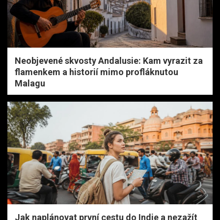
Neobjevené skvosty Andalusie: Kam vyrazit za
flamenkem a historií mimo profláknutou
Malagu
Jak naplánovat první cestu do Indie a nezažít