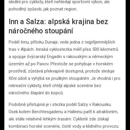
ideální pro cyklisty, kteří nehledají sportovní výkon, ale
pohodlný způsob, jak poznat region.
Inn a Salza: alpská krajina bez
náročného stoupání
Podél Innu, přítoku Dunaje, vede jedna z nejpříjemnějších
tras v Alpách. Innská cyklostezka měří přes 500 kilometrů
a spojuje švýcarský Engadin s rakouským a německým
územím až po Pasov. Přestože se pohybuje v horském
prostředí, zůstává překvapivě dostupná, protože sleduje
říční údolí a vyhýbá se prudkým stoupáním. Je vhodná i pro
rekreační cyklisty, kteří chtějí alpské scenérie bez
náročného šlapání do kopců.
Podobně přístupná je i stezka podél Salzy v Rakousku.
Úsek kolem Berchtesgadenu a Halleinu patří k atraktivním,
ale stále relativně lehkým trasám. Cyklisté zde získají
kombinaci horské scenérie, čisté vody a klidného provozu.