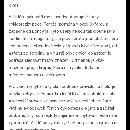
klima.
V Británii pak patří mezi snadno dostupné trasy
cyklostezky podél Temže, zejména v okolí Oxfordu a
západně od Londýna. Tyto úseky nejsou tak dlouhé jako
kontinentální magistrály, ale právě proto jsou oblíbené pro
jednodenní a víkendové výlety. Povrch bývá různorodý, od
asfaltu po šotolinu, a v hustě obydlených oblastech je
potřeba sledovat místní značení. Odměnou je však
možnost projet krajinu, která se rychle střídá mezi
městem, parkem a venkovem.
Pro všechny tyto trasy platí podobné pravidlo: čím blíž je
stezka velkým městům, tím lepší bývá infrastruktura, ale
také vyšší provoz v hlavní sezoně. Nejlepší období pro
většinu evropských říčních cyklostezek je jaro a začátek
podzimu, kdy jsou teploty příjemné a ubytování ještě není
vyprodané. V létě se vyplatí vyjíždět brzy ráno, zejména na