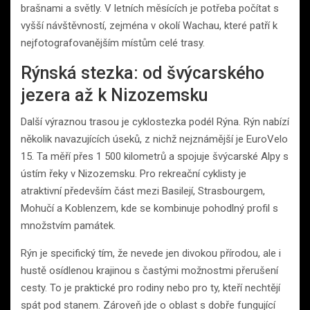
brašnami a světly. V letních měsících je potřeba počítat s
vyšší návštěvností, zejména v okolí Wachau, které patří k
nejfotografovanějším místům celé trasy.
Rýnská stezka: od švýcarského
jezera až k Nizozemsku
Další výraznou trasou je cyklostezka podél Rýna. Rýn nabízí
několik navazujících úseků, z nichž nejznámější je EuroVelo
15. Ta měří přes 1 500 kilometrů a spojuje švýcarské Alpy s
ústím řeky v Nizozemsku. Pro rekreační cyklisty je
atraktivní především část mezi Basilejí, Strasbourgem,
Mohučí a Koblenzem, kde se kombinuje pohodlný profil s
množstvím památek.
Rýn je specifický tím, že nevede jen divokou přírodou, ale i
hustě osídlenou krajinou s častými možnostmi přerušení
cesty. To je praktické pro rodiny nebo pro ty, kteří nechtějí
spát pod stanem. Zároveň jde o oblast s dobře fungující