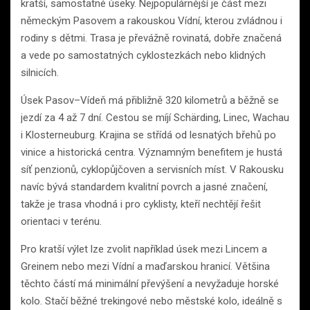
kratší, samostatné úseky. Nejpopulárnější je část mezi
německým Pasovem a rakouskou Vídní, kterou zvládnou i
rodiny s dětmi. Trasa je převážně rovinatá, dobře značená
a vede po samostatných cyklostezkách nebo klidných
silnicích.
Úsek Pasov–Vídeň má přibližně 320 kilometrů a běžně se
jezdí za 4 až 7 dní. Cestou se míjí Schärding, Linec, Wachau
i Klosterneuburg. Krajina se střídá od lesnatých břehů po
vinice a historická centra. Významným benefitem je hustá
síť penzionů, cyklopůjčoven a servisních míst. V Rakousku
navíc bývá standardem kvalitní povrch a jasné značení,
takže je trasa vhodná i pro cyklisty, kteří nechtějí řešit
orientaci v terénu.
Pro kratší výlet lze zvolit například úsek mezi Lincem a
Greinem nebo mezi Vídní a maďarskou hranicí. Většina
těchto částí má minimální převýšení a nevyžaduje horské
kolo. Stačí běžné trekingové nebo městské kolo, ideálně s