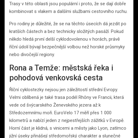
Trasy v této oblasti jsou populární i proto, že se dají dobře
kombinovat s vlakem a dalšími službami cestovního ruchu.
Pro rodiny je důležité, že se na těchto úsecích dá jezdit po
kratších částech a bez technicky složitých pasáží. Pokud
někdo hledá první delší cyklodovolenou v horách, právě
říční údolí bývají bezpečnější volbou než horské průsmyky
nebo divočejší regiony.
Rona a Temže: městská řeka i
pohodová venkovská cesta
Říční cyklostezky nejsou jen záležitostí střední Evropy.
Velmi oblíbená je také trasa podél Rhôny ve Francii, která
vede od švýcarského Ženevského jezera až k
Středozemnímu moři. EuroVelo 17 měří přes 1 000
kilometrů a nabízí jeden z nejpestřejších zážitků v Evropě.
Horní část je klidná, s vinicemi a městy jako Lyon, zatímco
jižní úseky přinášejí středomořský charakter a slunečné