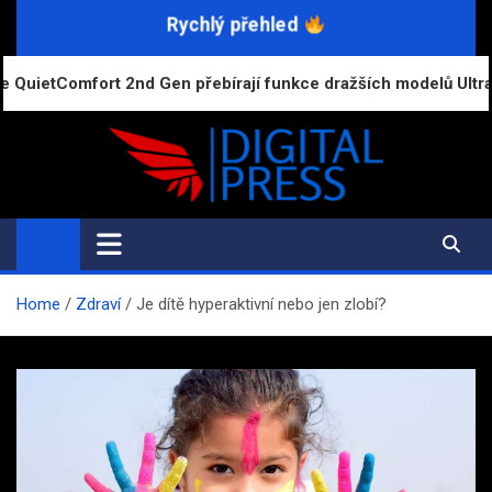
Skip
Rychlý přehled
to
content
 Gen přebírají funkce dražších modelů Ultra
Nárů
Digital-Press.cz
Kvalitní informace pro každý den
Home
Zdraví
Je dítě hyperaktivní nebo jen zlobí?