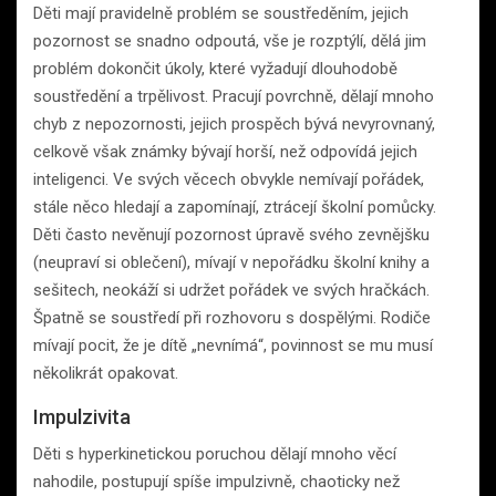
Děti mají pravidelně problém se soustředěním, jejich
pozornost se snadno odpoutá, vše je rozptýlí, dělá jim
problém dokončit úkoly, které vyžadují dlouhodobě
soustředění a trpělivost. Pracují povrchně, dělají mnoho
chyb z nepozornosti, jejich prospěch bývá nevyrovnaný,
celkově však známky bývají horší, než odpovídá jejich
inteligenci. Ve svých věcech obvykle nemívají pořádek,
stále něco hledají a zapomínají, ztrácejí školní pomůcky.
Děti často nevěnují pozornost úpravě svého zevnějšku
(neupraví si oblečení), mívají v nepořádku školní knihy a
sešitech, neokáží si udržet pořádek ve svých hračkách.
Špatně se soustředí při rozhovoru s dospělými. Rodiče
mívají pocit, že je dítě „nevnímá“, povinnost se mu musí
několikrát opakovat.
Impulzivita
Děti s hyperkinetickou poruchou dělají mnoho věcí
nahodile, postupují spíše impulzivně, chaoticky než