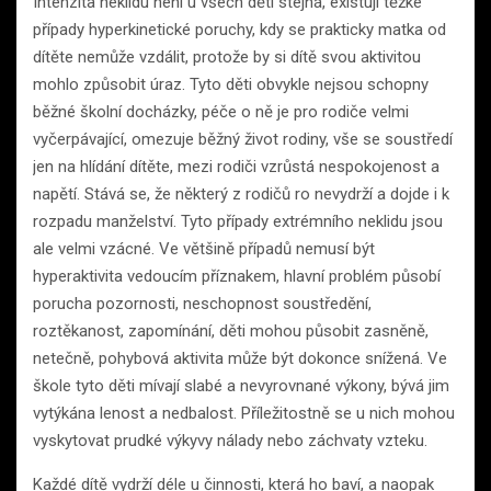
Intenzita neklidu není u všech dětí stejná, existují těžké
případy hyperkinetické poruchy, kdy se prakticky matka od
dítěte nemůže vzdálit, protože by si dítě svou aktivitou
mohlo způsobit úraz. Tyto děti obvykle nejsou schopny
běžné školní docházky, péče o ně je pro rodiče velmi
vyčerpávající, omezuje běžný život rodiny, vše se soustředí
jen na hlídání dítěte, mezi rodiči vzrůstá nespokojenost a
napětí. Stává se, že některý z rodičů ro nevydrží a dojde i k
rozpadu manželství. Tyto případy extrémního neklidu jsou
ale velmi vzácné. Ve většině případů nemusí být
hyperaktivita vedoucím příznakem, hlavní problém působí
porucha pozornosti, neschopnost soustředění,
roztěkanost, zapomínání, děti mohou působit zasněně,
netečně, pohybová aktivita může být dokonce snížená. Ve
škole tyto děti mívají slabé a nevyrovnané výkony, bývá jim
vytýkána lenost a nedbalost. Příležitostně se u nich mohou
vyskytovat prudké výkyvy nálady nebo záchvaty vzteku.
Každé dítě vydrží déle u činnosti, která ho baví, a naopak