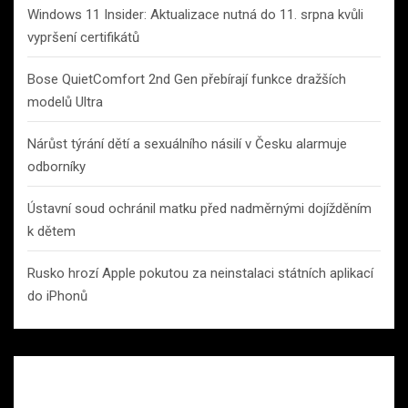
Windows 11 Insider: Aktualizace nutná do 11. srpna kvůli
vypršení certifikátů
Bose QuietComfort 2nd Gen přebírají funkce dražších
modelů Ultra
Nárůst týrání dětí a sexuálního násilí v Česku alarmuje
odborníky
Ústavní soud ochránil matku před nadměrnými dojížděním
k dětem
Rusko hrozí Apple pokutou za neinstalaci státních aplikací
do iPhonů