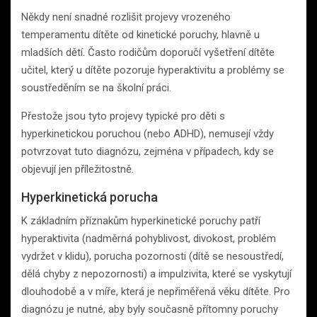
Někdy není snadné rozlišit projevy vrozeného
temperamentu dítěte od kinetické poruchy, hlavně u
mladších dětí. Často rodičům doporučí vyšetření dítěte
učitel, který u dítěte pozoruje hyperaktivitu a problémy se
soustředěním se na školní práci.
Přestože jsou tyto projevy typické pro děti s
hyperkinetickou poruchou (nebo ADHD), nemusejí vždy
potvrzovat tuto diagnózu, zejména v případech, kdy se
objevují jen příležitostně.
Hyperkinetická porucha
K základním příznakům hyperkinetické poruchy patří
hyperaktivita (nadměrná pohyblivost, divokost, problém
vydržet v klidu), porucha pozornosti (dítě se nesoustředí,
dělá chyby z nepozornosti) a impulzivita, které se vyskytují
dlouhodobě a v míře, která je nepřiměřená věku dítěte. Pro
diagnózu je nutné, aby byly současně přítomny poruchy