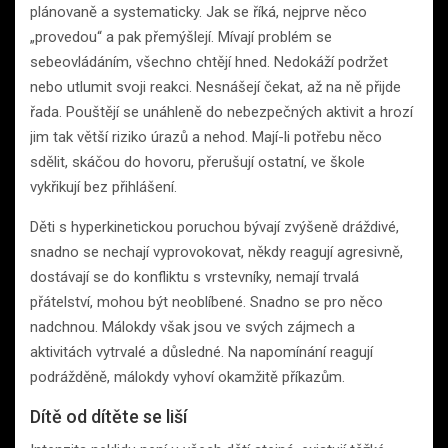
plánovaně a systematicky. Jak se říká, nejprve něco
„provedou“ a pak přemýšlejí. Mívají problém se
sebeovládáním, všechno chtějí hned. Nedokáží podržet
nebo utlumit svoji reakci. Nesnášejí čekat, až na ně přijde
řada. Pouštějí se unáhleně do nebezpečných aktivit a hrozí
jim tak větší riziko úrazů a nehod. Mají-li potřebu něco
sdělit, skáčou do hovoru, přerušují ostatní, ve škole
vykřikují bez přihlášení.
Děti s hyperkinetickou poruchou bývají zvýšeně dráždivé,
snadno se nechají vyprovokovat, někdy reagují agresivně,
dostávají se do konfliktu s vrstevníky, nemají trvalá
přátelství, mohou být neoblíbené. Snadno se pro něco
nadchnou. Málokdy však jsou ve svých zájmech a
aktivitách vytrvalé a důsledné. Na napomínání reagují
podrážděně, málokdy vyhoví okamžitě příkazům.
Dítě od dítěte se liší