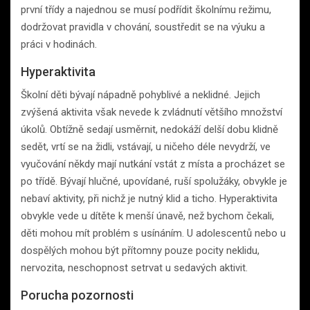
první třídy a najednou se musí podřídit školnímu režimu,
dodržovat pravidla v chování, soustředit se na výuku a
práci v hodinách.
Hyperaktivita
Školní děti bývají nápadně pohyblivé a neklidné. Jejich
zvýšená aktivita však nevede k zvládnutí většího množství
úkolů. Obtížně sedají usměrnit, nedokáží delší dobu klidně
sedět, vrtí se na židli, vstávají, u ničeho déle nevydrží, ve
vyučování někdy mají nutkání vstát z místa a procházet se
po třídě. Bývají hlučné, upovídané, ruší spolužáky, obvykle je
nebaví aktivity, při nichž je nutný klid a ticho. Hyperaktivita
obvykle vede u dítěte k menší únavě, než bychom čekali,
děti mohou mít problém s usínáním. U adolescentů nebo u
dospělých mohou být přítomny pouze pocity neklidu,
nervozita, neschopnost setrvat u sedavých aktivit.
Porucha pozornosti