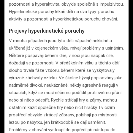
pozornosti a hyperaktivita, obvykle společně s impulzivitou.
Hyperkinetické poruchy lékaři dělí na dva typy: poruchu
aktivity a pozornosti a hyperkinetickou poruchu chování.
Projevy hyperkinetické poruchy
V mnoha případech jsou tyto děti nápadně neklidné a
ukřičené již v kojeneckém věku, mívají problémy s usínáním.
Některé pospávají během dne, v noci jsou naopak čilé,
dožadují se pozornosti. V předškolním věku u těchto dětí
dlouho trvala fáze vzdoru, během které se vyskytovaly
výrazné záchvaty vzteku. Ve školce bývají popisovány jako
nadměrně divoké, neukázněné, někdy agresivně reagují v
situacích, když se musí něčemu podřídit proti svému přání
nebo si něco odepřít. Rychle střídají hry a zájmy, mohou
ostatním kazit společné hry nebo ničit hračky. I v cizím
prostředí obvykle ztrácejí zábrany, pobíhají po místnosti,
lezou po nábytku, jen krátkodobě se dají usměrnit.
Problémy v chování vystoupí do popředí při nástupu do