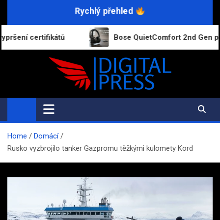
Skip
Rychlý přehled
to
content
tů
Bose QuietComfort 2nd Gen přebírají funkce dr
Digital-Press.cz
Kvalitní informace pro každý den
Home
Domácí
Rusko vyzbrojilo tanker Gazpromu těžkými kulomety Kord