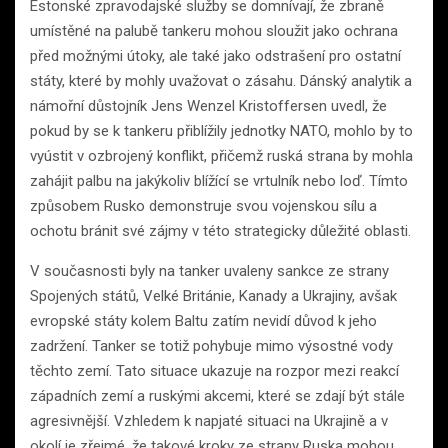
Estonské zpravodajské služby se domnívají, že zbraně
umístěné na palubě tankeru mohou sloužit jako ochrana
před možnými útoky, ale také jako odstrašení pro ostatní
státy, které by mohly uvažovat o zásahu. Dánský analytik a
námořní důstojník Jens Wenzel Kristoffersen uvedl, že
pokud by se k tankeru přiblížily jednotky NATO, mohlo by to
vyústit v ozbrojený konflikt, přičemž ruská strana by mohla
zahájit palbu na jakýkoliv blížící se vrtulník nebo loď. Tímto
způsobem Rusko demonstruje svou vojenskou sílu a
ochotu bránit své zájmy v této strategicky důležité oblasti.
V současnosti byly na tanker uvaleny sankce ze strany
Spojených států, Velké Británie, Kanady a Ukrajiny, avšak
evropské státy kolem Baltu zatím nevidí důvod k jeho
zadržení. Tanker se totiž pohybuje mimo výsostné vody
těchto zemí. Tato situace ukazuje na rozpor mezi reakcí
západních zemí a ruskými akcemi, které se zdají být stále
agresivnější. Vzhledem k napjaté situaci na Ukrajině a v
okolí je zřejmé, že takové kroky ze strany Ruska mohou