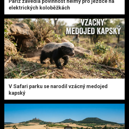
Paříž zavedla povinnost helmy pro jezdce na
elektrických koloběžkách
V Safari parku se narodil vzácný medojed
kapský