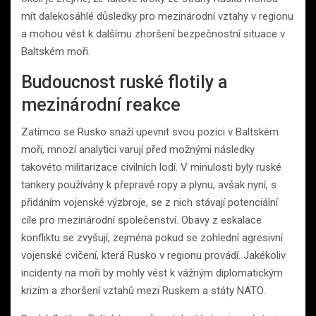
mít dalekosáhlé důsledky pro mezinárodní vztahy v regionu
a mohou vést k dalšímu zhoršení bezpečnostní situace v
Baltském moři.
Budoucnost ruské flotily a
mezinárodní reakce
Zatímco se Rusko snaží upevnit svou pozici v Baltském
moři, mnozí analytici varují před možnými následky
takovéto militarizace civilních lodí. V minulosti byly ruské
tankery používány k přepravě ropy a plynu, avšak nyní, s
přidáním vojenské výzbroje, se z nich stávají potenciální
cíle pro mezinárodní společenství. Obavy z eskalace
konfliktu se zvyšují, zejména pokud se zohlední agresivní
vojenské cvičení, která Rusko v regionu provádí. Jakékoliv
incidenty na moři by mohly vést k vážným diplomatickým
krizím a zhoršení vztahů mezi Ruskem a státy NATO.