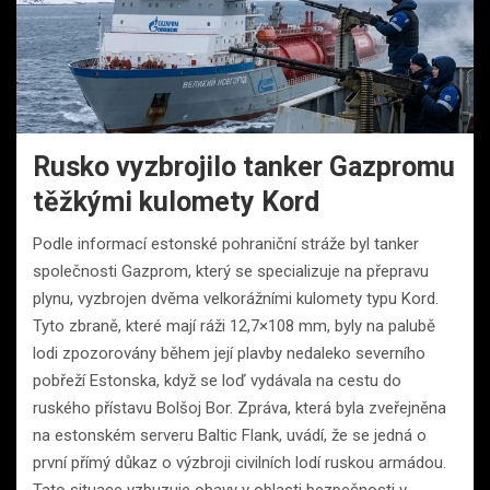
Rusko vyzbrojilo tanker Gazpromu
těžkými kulomety Kord
Podle informací estonské pohraniční stráže byl tanker
společnosti Gazprom, který se specializuje na přepravu
plynu, vyzbrojen dvěma velkorážními kulomety typu Kord.
Tyto zbraně, které mají ráži 12,7×108 mm, byly na palubě
lodi zpozorovány během její plavby nedaleko severního
pobřeží Estonska, když se loď vydávala na cestu do
ruského přístavu Bolšoj Bor. Zpráva, která byla zveřejněna
na estonském serveru Baltic Flank, uvádí, že se jedná o
první přímý důkaz o výzbroji civilních lodí ruskou armádou.