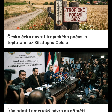
Česko čeká návrat tropického počasí s
teplotami až 36 stupňů Celsia
Írán odmítl americký návrh na příměří