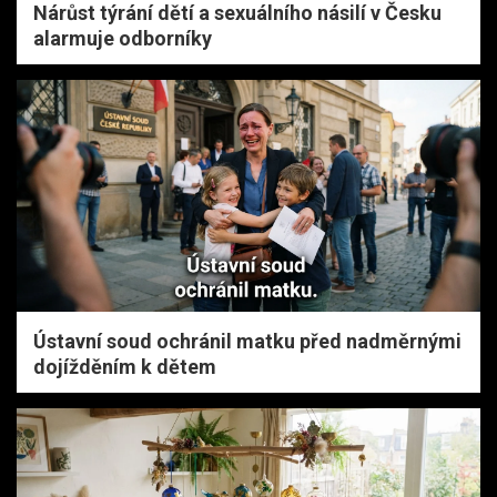
Nárůst týrání dětí a sexuálního násilí v Česku
alarmuje odborníky
Ústavní soud ochránil matku před nadměrnými
dojížděním k dětem