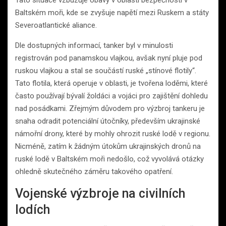
Tato situace vzbuzuje obavy v oblasti bezpečnosti v
Baltském moři, kde se zvyšuje napětí mezi Ruskem a státy
Severoatlantické aliance.
Dle dostupných informací, tanker byl v minulosti
registrován pod panamskou vlajkou, avšak nyní pluje pod
ruskou vlajkou a stal se součástí ruské „stínové flotily“.
Tato flotila, která operuje v oblasti, je tvořena loděmi, které
často používají bývalí žoldáci a vojáci pro zajištění dohledu
nad posádkami. Zřejmým důvodem pro výzbroj tankeru je
snaha odradit potenciální útočníky, především ukrajinské
námořní drony, které by mohly ohrozit ruské lodě v regionu.
Nicméně, zatím k žádným útokům ukrajinských dronů na
ruské lodě v Baltském moři nedošlo, což vyvolává otázky
ohledně skutečného záměru takového opatření.
Vojenské výzbroje na civilních
lodích