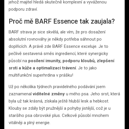
jehož majitel hledá skutečně komplexní a vyváženou
podporu zdraví.
Proč mě BARF Essence tak zaujala?
BARF strava je sice skvělá, ale vím, že pro dosažení
absolutní rovnováhy je někdy potřeba sáhnout po
doplňcích. A právě zde BARF Essence exceluje. Je to
pečlivě sestavená směs ingrediencí, které synergicky
působí na
posílení imunity, podporu kloubů, zlepšení
srsti a kůže a optimalizaci trávení
. Je to jako
multifunkční superhrdina v prášku!
Už po několika týdnech pravidelného podávání jsem
zaznamenal
viditelné změny
u mého psa. Jeho srst, která
byla už tak krásná, získala ještě hlubší lesk a hebkost.
Klouby se zdály být pružnější a pohyby jistější, což je u
staršího psa obrovské plus. Celkově působí mnohem
vitálněji a plný energie.