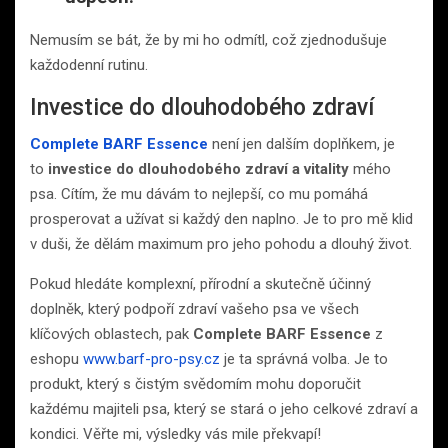
Nemusím se bát, že by mi ho odmítl, což zjednodušuje
každodenní rutinu.
Investice do dlouhodobého zdraví
Complete BARF Essence
není jen dalším doplňkem, je
to
investice do dlouhodobého zdraví a vitality
mého
psa. Cítím, že mu dávám to nejlepší, co mu pomáhá
prosperovat a užívat si každý den naplno. Je to pro mě klid
v duši, že dělám maximum pro jeho pohodu a dlouhý život.
Pokud hledáte komplexní, přírodní a skutečně účinný
doplněk, který podpoří zdraví vašeho psa ve všech
klíčových oblastech, pak
Complete BARF Essence
z
eshopu
www.barf-pro-psy.cz
je ta správná volba. Je to
produkt, který s čistým svědomím mohu doporučit
každému majiteli psa, který se stará o jeho celkové zdraví a
kondici. Věřte mi, výsledky vás mile překvapí!