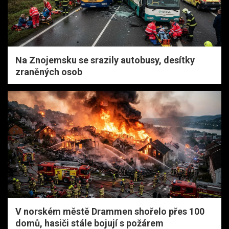
Na Znojemsku se srazily autobusy, desítky
zraněných osob
V norském městě Drammen shořelo přes 100
domů, hasiči stále bojují s požárem