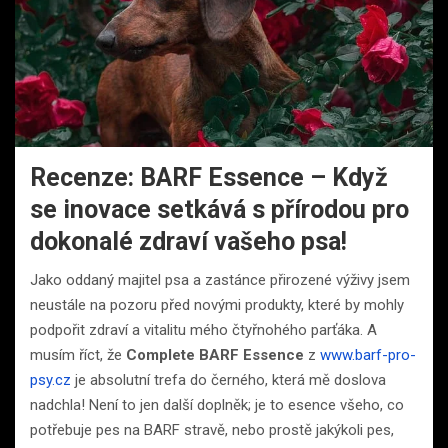
Recenze: BARF Essence – Když
se inovace setkává s přírodou pro
dokonalé zdraví vašeho psa!
Jako oddaný majitel psa a zastánce přirozené výživy jsem
neustále na pozoru před novými produkty, které by mohly
podpořit zdraví a vitalitu mého čtyřnohého parťáka. A
musím říct, že
Complete BARF Essence
z
www.barf-pro-
psy.cz
je absolutní trefa do černého, která mě doslova
nadchla! Není to jen další doplněk; je to esence všeho, co
potřebuje pes na BARF stravě, nebo prostě jakýkoli pes,