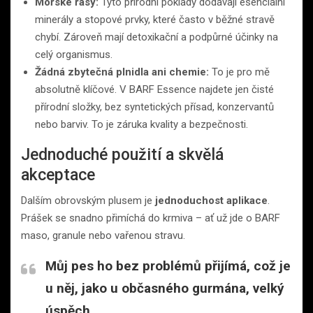
Mořské řasy:
Tyto přírodní poklady dodávají esenciální
minerály a stopové prvky, které často v běžné stravě
chybí. Zároveň mají detoxikační a podpůrné účinky na
celý organismus.
Žádná zbytečná plnidla ani chemie:
To je pro mě
absolutně klíčové. V BARF Essence najdete jen čisté
přírodní složky, bez syntetických přísad, konzervantů
nebo barviv. To je záruka kvality a bezpečnosti.
Jednoduché použití a skvělá
akceptace
Dalším obrovským plusem je
jednoduchost aplikace
.
Prášek se snadno přimíchá do krmiva – ať už jde o BARF
maso, granule nebo vařenou stravu.
Můj pes ho bez problémů přijímá, což je
u něj, jako u občasného gurmána, velký
úspěch.