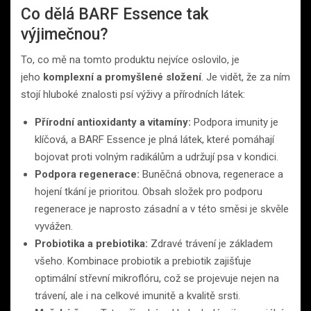
Co dělá BARF Essence tak
výjimečnou?
To, co mě na tomto produktu nejvíce oslovilo, je
jeho
komplexní a promyšlené složení
. Je vidět, že za ním
stojí hluboké znalosti psí výživy a přírodních látek:
Přírodní antioxidanty a vitamíny:
Podpora imunity je
klíčová, a BARF Essence je plná látek, které pomáhají
bojovat proti volným radikálům a udržují psa v kondici.
Podpora regenerace:
Buněčná obnova, regenerace a
hojení tkání je prioritou. Obsah složek pro podporu
regenerace je naprosto zásadní a v této směsi je skvěle
vyvážen.
Probiotika a prebiotika:
Zdravé trávení je základem
všeho. Kombinace probiotik a prebiotik zajišťuje
optimální střevní mikroflóru, což se projevuje nejen na
trávení, ale i na celkové imunitě a kvalitě srsti.