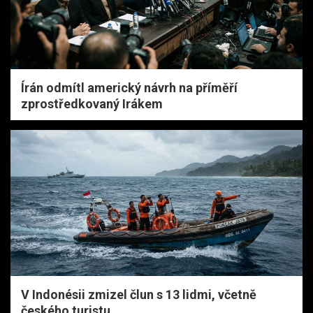
Írán odmítl americký návrh na příměří
zprostředkovaný Irákem
V Indonésii zmizel člun s 13 lidmi, včetně
českého turistu