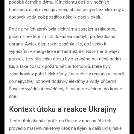
podobě černého dýmu. K incidentu došlo v nočních
hodinách, a jak uvedl guvernér, oblast je nyní bez elektřiny a
dodávek vody, což postihlo několik obcí v okolí.
Podle prvních zpráv byla elektrárna zasažena raketami,
přičemž některé z nich dokázala zachytit protivzdušná
obrana. Avšak část raket zasáhla cíle, což vedlo k
výpadkům v energetické infrastruktuře. Guvernér Šuvajev
potvrdil, že v důsledku útoku bylo zraněno nejméně sedm
lidí, a také došlo k požáru pěti automobilů, které byly
zaparkovány poblíž elektrárny. Energetici v regionu se snaží
co nejrychleji obnovit dodávky elektřiny a vody, přičemž
Šuvajev vyjádřil přesvědčení, že situaci zvládnou do konce
dne.
Kontext útoku a reakce Ukrajiny
Tento útok přichází poté, co Rusko v noci na čtvrtek
provedlo masivní raketový útok na Kyjev a další ukrajinské