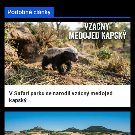
Podobné články
V Safari parku se narodil vzácný medojed
kapský