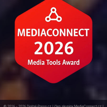
© 2016 - 2026 Digital-Press.cz | člen skupiny MediaConnect.cz |