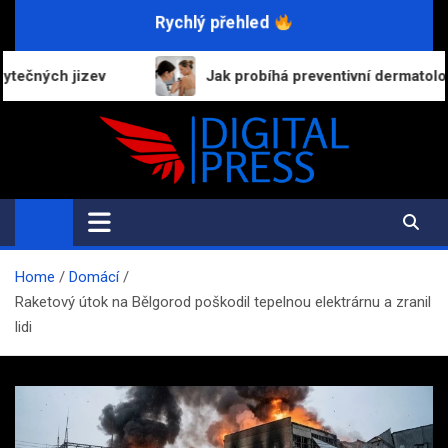
Skip
Rychlý přehled
to
content
Jak probíhá preventivní dermatologická prohlídka a
Digital-Press.cz
Kvalitní informace pro každý den
Home
Domácí
Raketový útok na Bělgorod poškodil tepelnou elektrárnu a zranil
lidi