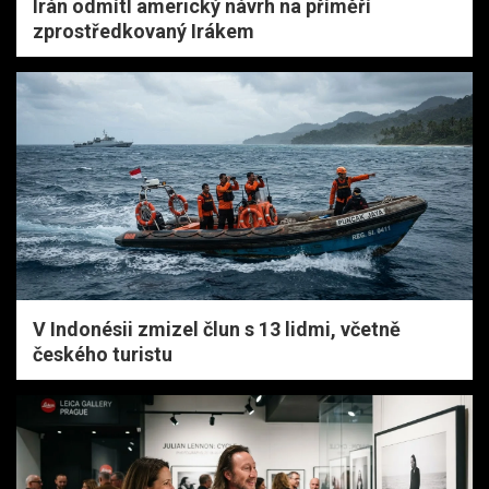
Írán odmítl americký návrh na příměří
zprostředkovaný Irákem
V Indonésii zmizel člun s 13 lidmi, včetně
českého turistu