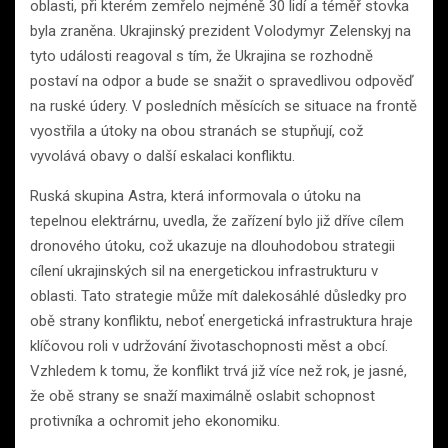
oblasti, při kterém zemřelo nejméně 30 lidí a téměř stovka
byla zraněna. Ukrajinský prezident Volodymyr Zelenskyj na
tyto události reagoval s tím, že Ukrajina se rozhodně
postaví na odpor a bude se snažit o spravedlivou odpověď
na ruské údery. V posledních měsících se situace na frontě
vyostřila a útoky na obou stranách se stupňují, což
vyvolává obavy o další eskalaci konfliktu.
Ruská skupina Astra, která informovala o útoku na
tepelnou elektrárnu, uvedla, že zařízení bylo již dříve cílem
dronového útoku, což ukazuje na dlouhodobou strategii
cílení ukrajinských sil na energetickou infrastrukturu v
oblasti. Tato strategie může mít dalekosáhlé důsledky pro
obě strany konfliktu, neboť energetická infrastruktura hraje
klíčovou roli v udržování životaschopnosti měst a obcí.
Vzhledem k tomu, že konflikt trvá již více než rok, je jasné,
že obě strany se snaží maximálně oslabit schopnost
protivníka a ochromit jeho ekonomiku.