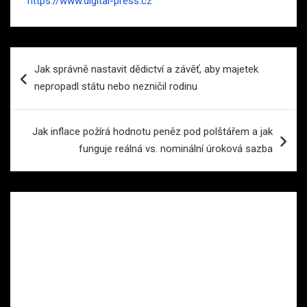
https://www.digital-press.cz
Navigace
Jak správně nastavit dědictví a závěť, aby majetek
pro
nepropadl státu nebo nezničil rodinu
příspěvek
Jak inflace požírá hodnotu peněz pod polštářem a jak
funguje reálná vs. nominální úroková sazba