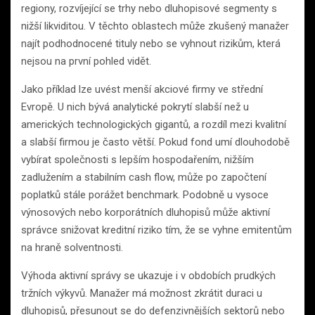
regiony, rozvíjející se trhy nebo dluhopisové segmenty s
nižší likviditou. V těchto oblastech může zkušený manažer
najít podhodnocené tituly nebo se vyhnout rizikům, která
nejsou na první pohled vidět.
Jako příklad lze uvést menší akciové firmy ve střední
Evropě. U nich bývá analytické pokrytí slabší než u
amerických technologických gigantů, a rozdíl mezi kvalitní
a slabší firmou je často větší. Pokud fond umí dlouhodobě
vybírat společnosti s lepším hospodařením, nižším
zadlužením a stabilním cash flow, může po započtení
poplatků stále porážet benchmark. Podobně u vysoce
výnosových nebo korporátních dluhopisů může aktivní
správce snižovat kreditní riziko tím, že se vyhne emitentům
na hraně solventnosti.
Výhoda aktivní správy se ukazuje i v obdobích prudkých
tržních výkyvů. Manažer má možnost zkrátit duraci u
dluhopisů, přesunout se do defenzivnějších sektorů nebo