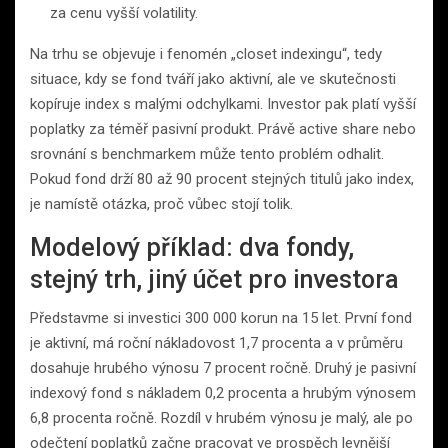
za cenu vyšší volatility.
Na trhu se objevuje i fenomén „closet indexingu“, tedy
situace, kdy se fond tváří jako aktivní, ale ve skutečnosti
kopíruje index s malými odchylkami. Investor pak platí vyšší
poplatky za téměř pasivní produkt. Právě active share nebo
srovnání s benchmarkem může tento problém odhalit.
Pokud fond drží 80 až 90 procent stejných titulů jako index,
je namístě otázka, proč vůbec stojí tolik.
Modelový příklad: dva fondy,
stejný trh, jiný účet pro investora
Představme si investici 300 000 korun na 15 let. První fond
je aktivní, má roční nákladovost 1,7 procenta a v průměru
dosahuje hrubého výnosu 7 procent ročně. Druhý je pasivní
indexový fond s nákladem 0,2 procenta a hrubým výnosem
6,8 procenta ročně. Rozdíl v hrubém výnosu je malý, ale po
odečtení poplatků začne pracovat ve prospěch levnější