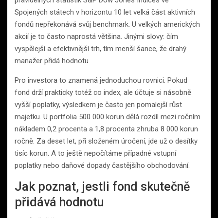
pravidelných statistik S&P Dow Jones Indices ve
Spojených státech v horizontu 10 let velká část aktivních
fondů nepřekonává svůj benchmark. U velkých amerických
akcií je to často naprostá většina. Jinými slovy: čím
vyspělejší a efektivnější trh, tím menší šance, že drahý
manažer přidá hodnotu.
Pro investora to znamená jednoduchou rovnici. Pokud
fond drží prakticky totéž co index, ale účtuje si násobně
vyšší poplatky, výsledkem je často jen pomalejší růst
majetku. U portfolia 500 000 korun dělá rozdíl mezi ročním
nákladem 0,2 procenta a 1,8 procenta zhruba 8 000 korun
ročně. Za deset let, při složeném úročení, jde už o desítky
tisíc korun. A to ještě nepočítáme případné vstupní
poplatky nebo daňové dopady častějšího obchodování.
Jak poznat, jestli fond skutečně
přidává hodnotu