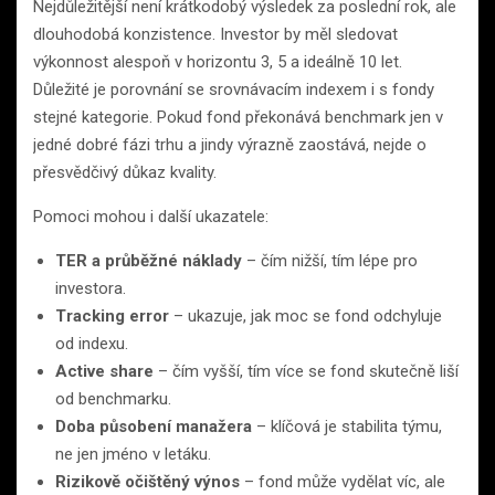
Nejdůležitější není krátkodobý výsledek za poslední rok, ale
dlouhodobá konzistence. Investor by měl sledovat
výkonnost alespoň v horizontu 3, 5 a ideálně 10 let.
Důležité je porovnání se srovnávacím indexem i s fondy
stejné kategorie. Pokud fond překonává benchmark jen v
jedné dobré fázi trhu a jindy výrazně zaostává, nejde o
přesvědčivý důkaz kvality.
Pomoci mohou i další ukazatele:
TER a průběžné náklady
– čím nižší, tím lépe pro
investora.
Tracking error
– ukazuje, jak moc se fond odchyluje
od indexu.
Active share
– čím vyšší, tím více se fond skutečně liší
od benchmarku.
Doba působení manažera
– klíčová je stabilita týmu,
ne jen jméno v letáku.
Rizikově očištěný výnos
– fond může vydělat víc, ale