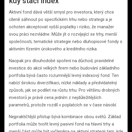
kdy stačí index
Aktivní fond dává větší smysl pro investora, který chce
cíleně sáhnout po specifickém trhu nebo strategii a je
ochoten akceptovat vyšší poplatky i riziko, že manažer
svou práci nezvládne. Může jít o rozvíjející se trhy, menší
společnosti, tematické strategie nebo dluhopisové fondy s
aktivním řízením úrokového a kreditního rizika.
Naopak pro dlouhodobé spoření na důchod, pravidelné
investice do akcií velkých firem nebo budování základního
portfolia bývá často rozumnější levný indexový fond. Ten
nabízí širokou diverzifikaci, nízké náklady a předvídatelný
způsob, jak se podílet na růstu trhu. Pro většinu drobných
investorů je právě cena jedním z nejdůležitějších
parametrů, protože rozdíl v poplatcích se v čase násobí.
Nejpraktičtější přístup bývá kombinace obou světů. Základ
portfolia může tvořit levný pasivní fond na hlavní trhy a
menší část může být vyčleněna na aktivní strategii tam, kde