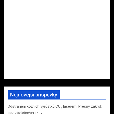
Nejnovější příspěvky
Odstranění kožních výrůstků CO₂ laserem: Přesný zákrok
bez zbytečných jizev