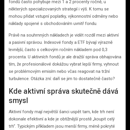
fondů často pohybuje mezi 1 a 2 procenty ročně, u
některých specializovaných strategií i výš. K tomu se
mohou přidat vstupní poplatky, výkonnostní odměny nebo
náklady spojené s obchodováním uvnitř fondu.
Právě na souhrnných nákladech je vidět rozdíl mezi aktivní
a pasivní správou. Indexové fondy a ETF bývají výrazně
levnější, často s celkovým ročním nákladem pod 0,3
procenta. U aktivních fondů je ale dražší správa obhajována
tím, že profesionálové dokážou vybrat lepší firmy, vyhnout
se problémovým emisím nebo včas reagovat na tržní
turbulence. Otázka zní: daří se jim to dostatečně často?
Kde aktivní správa skutečně dává
smysl
Aktivní fondy mají největší šanci uspět tam, kde trh není
dokonale efektivní a kde je obtížnější prostě „koupit celý
trh“. Typickým příkladem jsou menší firmy, méně pokryté