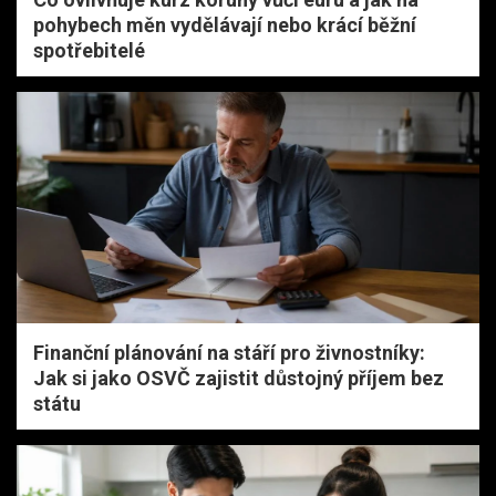
pohybech měn vydělávají nebo krácí běžní
spotřebitelé
Finanční plánování na stáří pro živnostníky:
Jak si jako OSVČ zajistit důstojný příjem bez
státu