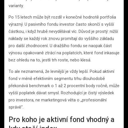
varianty.
Po 15 letech může být rozdíl v konečné hodnotě portfolia
výrazný. U pasivního fondu investor často skončí s vyšší
částkou, i když hrubě nevydělával víc. Důvod je prostý: nižší
náklady se každý rok znovu promítají do vyššího základu
pro další zhodnocení. U dražšího fondu se naopak část
výnosu opakovaně ztrácí na poplatcích, které fond inkasuje
bez ohledu na to, jestli trh roste, nebo klesá.
To ale neznamená, že levnější je vždy lepší. Pokud aktivní
fond v méně efektivním segmentu trhu dlouhodobě
překonává benchmark o 1 až 2 procentní body ročně, může
vyšší poplatek dávat smysl. Rozhodující je čistý výsledek
pro investora, ne marketingová věta o „profesionální
správě“.
Pro koho je aktivní fond vhodný a