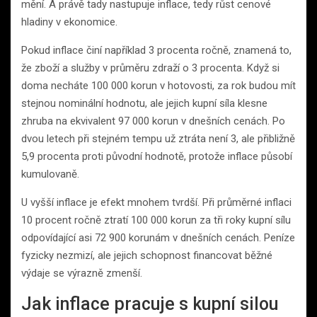
mění. A právě tady nastupuje inflace, tedy růst cenové
hladiny v ekonomice.
Pokud inflace činí například 3 procenta ročně, znamená to,
že zboží a služby v průměru zdraží o 3 procenta. Když si
doma necháte 100 000 korun v hotovosti, za rok budou mít
stejnou nominální hodnotu, ale jejich kupní síla klesne
zhruba na ekvivalent 97 000 korun v dnešních cenách. Po
dvou letech při stejném tempu už ztráta není 3, ale přibližně
5,9 procenta proti původní hodnotě, protože inflace působí
kumulovaně.
U vyšší inflace je efekt mnohem tvrdší. Při průměrné inflaci
10 procent ročně ztratí 100 000 korun za tři roky kupní sílu
odpovídající asi 72 900 korunám v dnešních cenách. Peníze
fyzicky nezmizí, ale jejich schopnost financovat běžné
výdaje se výrazně zmenší.
Jak inflace pracuje s kupní silou