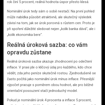
rok činí 5 procent, reálná hodnota úspor přesto klesá.
Nominální úrok tedy sám o sobě nestačí. Na první pohled
může nabídka působit atraktivně, ale skutečný výsledek
závisí na tom, jak se úrok porovná s růstem cen. Proto je
při spoření důležité sledovat nejen „kolik banka dává“, ale i
„kolik ekonomika bere“.
Reálná úroková sazba: co vám
opravdu zůstane
Reálná úroková sazba ukazuje zhodnocení po odečtení
inflace. V praxi jde o klíčový údaj pro každého, kdo chce
vědět, zda jeho peníze skutečně rostou. Zjednodušeně se
často počítá jako nominální úrok mínus inflace. Přesnější
výpočet pracuje s poměrem obou hodnot, ale pro běžné
orientační posouzení stačí jednoduchý model.
Pokud je nominální úrok 4 procenta a inflace 5 procent,