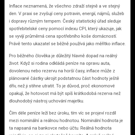
Inflace neznamená, že všechno zdraží stejně a ve stejný
den. V praxi se zvyšují ceny potravin, energií, nájmů, služeb
i dopravy různým tempem. Český statistický úřad sleduje
spotřebitelské ceny pomocí indexu CPI, který ukazuje, jak
se vyvíjí průměrná cena spotřebního koše domácností.
Právě tento ukazatel se běžně používá jako měřítko inflace.
Pro běžného člověka je důležitý hlavně dopad na reálný
život. Když si rodina odkládá peníze na opravu auta,
dovolenou nebo rezervu na horší časy, inflace může z
plánované částky ukrojit podstatnou část hodnoty ještě
dřív, než ji stihne utratit. To je důvod, proč ekonomové
opakují, že hotovost má být spíš krátkodobá rezerva než
dlouhodobý nástroj uchování majetku.
Čím déle peníze leží bez úroku, tím víc se projeví rozdíl
mezi nominální a reálnou hodnotou. Nominální hodnota je
ta napsaná na bankovce nebo účtu. Reálná hodnota