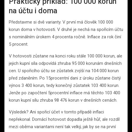
Praktický příklad: 100 000 korun
na účtu i doma
Představme si dvě varianty. V první má člověk 100 000
korun doma v hotovosti. V druhé je nechá na spořicím účtu
s nominálním úrokem 4 procenta ročně. Inflace za rok činí
5 procent.
V hotovosti zůstane na konci roku stále 100 000 korun, ale
jejich kupní síla odpovídá zhruba 95 000 korunám dnešních
cen. U spořicího účtu se zůstatek zvýší na 104 000 korun
před zdaněním. Po 15procentní dani z úroku zůstane čistý
výnos 3 400 korun, tedy konečný zůstatek 103 400 korun.
Jenže po započtení 5procentní inflace má těchto 103 400
korun kupní sílu zhruba 98 476 korun v dnešních cenách.
Výsledek? Ani spořicí účet v tomto případě inflaci
nepřekonal. Domácí hotovost dopadla ještě hůř, ale rozdíl
mezi oběma variantami není tak velký, jak by se na první