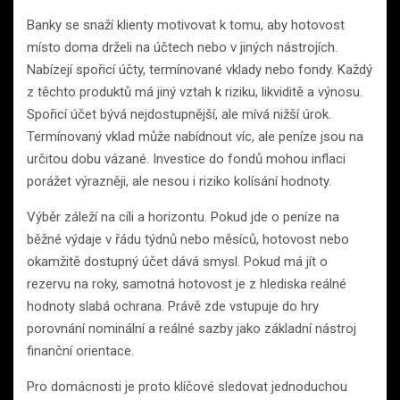
Banky se snaží klienty motivovat k tomu, aby hotovost
místo doma drželi na účtech nebo v jiných nástrojích.
Nabízejí spořicí účty, termínované vklady nebo fondy. Každý
z těchto produktů má jiný vztah k riziku, likviditě a výnosu.
Spořicí účet bývá nejdostupnější, ale mívá nižší úrok.
Termínovaný vklad může nabídnout víc, ale peníze jsou na
určitou dobu vázané. Investice do fondů mohou inflaci
porážet výrazněji, ale nesou i riziko kolísání hodnoty.
Výběr záleží na cíli a horizontu. Pokud jde o peníze na
běžné výdaje v řádu týdnů nebo měsíců, hotovost nebo
okamžitě dostupný účet dává smysl. Pokud má jít o
rezervu na roky, samotná hotovost je z hlediska reálné
hodnoty slabá ochrana. Právě zde vstupuje do hry
porovnání nominální a reálné sazby jako základní nástroj
finanční orientace.
Pro domácnosti je proto klíčové sledovat jednoduchou