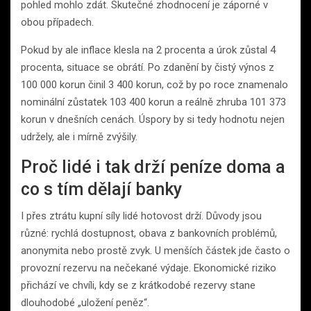
pohled mohlo zdát. Skutečné zhodnocení je záporné v
obou případech.
Pokud by ale inflace klesla na 2 procenta a úrok zůstal 4
procenta, situace se obrátí. Po zdanění by čistý výnos z
100 000 korun činil 3 400 korun, což by po roce znamenalo
nominální zůstatek 103 400 korun a reálně zhruba 101 373
korun v dnešních cenách. Úspory by si tedy hodnotu nejen
udržely, ale i mírně zvýšily.
Proč lidé i tak drží peníze doma a
co s tím dělají banky
I přes ztrátu kupní síly lidé hotovost drží. Důvody jsou
různé: rychlá dostupnost, obava z bankovních problémů,
anonymita nebo prostě zvyk. U menších částek jde často o
provozní rezervu na nečekané výdaje. Ekonomické riziko
přichází ve chvíli, kdy se z krátkodobé rezervy stane
dlouhodobé „uložení peněz“.