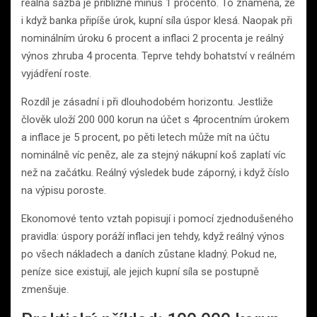
reálná sazba je přibližně minus 1 procento. To znamená, že
i když banka připíše úrok, kupní síla úspor klesá. Naopak při
nominálním úroku 6 procent a inflaci 2 procenta je reálný
výnos zhruba 4 procenta. Teprve tehdy bohatství v reálném
vyjádření roste.
Rozdíl je zásadní i při dlouhodobém horizontu. Jestliže
člověk uloží 200 000 korun na účet s 4procentním úrokem
a inflace je 5 procent, po pěti letech může mít na účtu
nominálně víc peněz, ale za stejný nákupní koš zaplatí víc
než na začátku. Reálný výsledek bude záporný, i když číslo
na výpisu poroste.
Ekonomové tento vztah popisují i pomocí zjednodušeného
pravidla: úspory poráží inflaci jen tehdy, když reálný výnos
po všech nákladech a daních zůstane kladný. Pokud ne,
peníze sice existují, ale jejich kupní síla se postupně
zmenšuje.