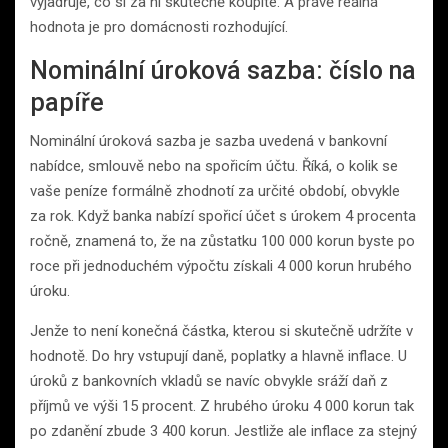
vyjadřuje, co si za ni skutečně koupíte. A právě reálná
hodnota je pro domácnosti rozhodující.
Nominální úroková sazba: číslo na
papíře
Nominální úroková sazba je sazba uvedená v bankovní
nabídce, smlouvě nebo na spořicím účtu. Říká, o kolik se
vaše peníze formálně zhodnotí za určité období, obvykle
za rok. Když banka nabízí spořicí účet s úrokem 4 procenta
ročně, znamená to, že na zůstatku 100 000 korun byste po
roce při jednoduchém výpočtu získali 4 000 korun hrubého
úroku.
Jenže to není konečná částka, kterou si skutečně udržíte v
hodnotě. Do hry vstupují daně, poplatky a hlavně inflace. U
úroků z bankovních vkladů se navíc obvykle sráží daň z
příjmů ve výši 15 procent. Z hrubého úroku 4 000 korun tak
po zdanění zbude 3 400 korun. Jestliže ale inflace za stejný