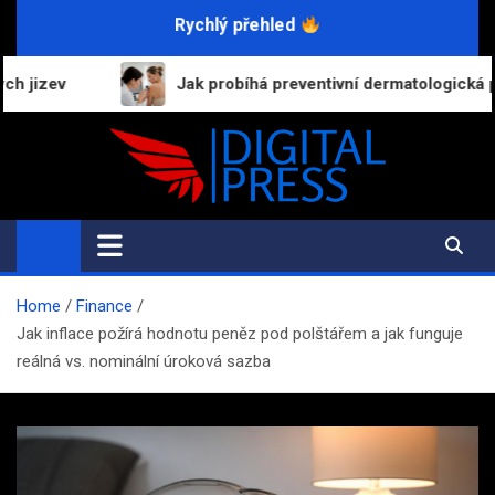
Skip
Rychlý přehled
to
content
Jak probíhá preventivní dermatologická prohlídka a proč bys
Digital-Press.cz
Kvalitní informace pro každý den
Home
Finance
Jak inflace požírá hodnotu peněz pod polštářem a jak funguje
reálná vs. nominální úroková sazba