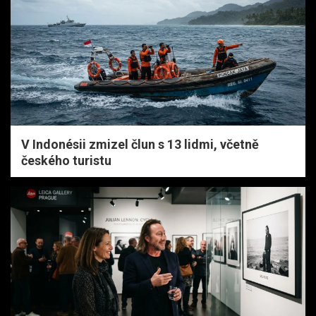
V Indonésii zmizel člun s 13 lidmi, včetně
českého turistu