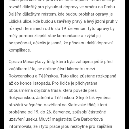
rovněž důležitý pro plynulost dopravy ve směru na Prahu.
Dalším důležitým místem, kde budou probíhat opravy, je
Lidická ulice, kde budou uzavřeny pravý a levý jízdní pruh v
různých termínech od 6. do 19. července. Tyto úpravy by
měly pomoci zlepšit stav komunikace a zvýšit její
bezpečnost, ačkoliv je jasné, že přinesou další dopravní
komplikace.
Oprava Masarykovy třídy, která byla zahájena ještě před
začátkem léta, se dotkne čtvrt kilometru mezi
Rokycanskou a Těšínskou. Tato ulice zůstane rozkopaná
až do konce listopadu. Pro řidiče je přichystána
obousměrná objízdná trasa, která povede přes
Rokycanskou, Jateční a Těšínskou. Stejně tak výměna
stožárů veřejného osvětlení na Klatovské třídě, která
proběhne od 19. do 26. července, způsobí částečné
uzavření úseku. Mluvčí magistrátu Eva Barborková
informovala, že i tyto práce jsou nezbytné pro zajištění