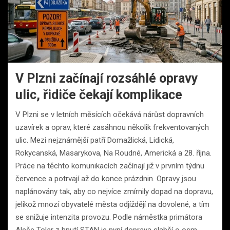
V Plzni začínají rozsáhlé opravy
ulic, řidiče čekají komplikace
V Plzni se v letních měsících očekává nárůst dopravních
uzavírek a oprav, které zasáhnou několik frekventovaných
ulic. Mezi nejznámější patří Domažlická, Lidická,
Rokycanská, Masarykova, Na Roudné, Americká a 28. října.
Práce na těchto komunikacích začínají již v prvním týdnu
července a potrvají až do konce prázdnin. Opravy jsou
naplánovány tak, aby co nejvíce zmírnily dopad na dopravu,
jelikož mnozí obyvatelé města odjíždějí na dovolené, a tím
se snižuje intenzita provozu. Podle náměstka primátora