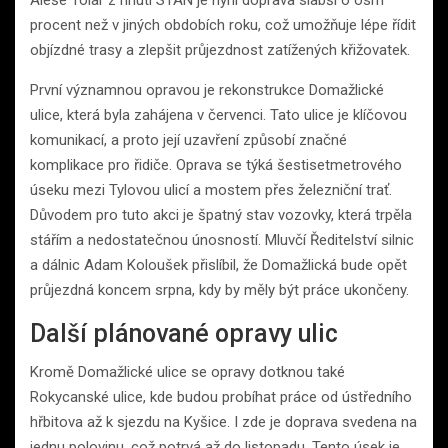
Aleše Tolar z hnutí STAN je nyní doprava slabší o osm
procent než v jiných obdobích roku, což umožňuje lépe řídit
objízdné trasy a zlepšit průjezdnost zatížených křižovatek.
První významnou opravou je rekonstrukce Domažlické
ulice, která byla zahájena v červenci. Tato ulice je klíčovou
komunikací, a proto její uzavření způsobí značné
komplikace pro řidiče. Oprava se týká šestisetmetrového
úseku mezi Tylovou ulicí a mostem přes železniční trať.
Důvodem pro tuto akci je špatný stav vozovky, která trpěla
stářím a nedostatečnou únosností. Mluvčí Ředitelství silnic
a dálnic Adam Koloušek přislíbil, že Domažlická bude opět
průjezdná koncem srpna, kdy by měly být práce ukončeny.
Další plánované opravy ulic
Kromě Domažlické ulice se opravy dotknou také
Rokycanské ulice, kde budou probíhat práce od ústředního
hřbitova až k sjezdu na Kyšice. I zde je doprava svedena na
jednu polovinu, což potrvá až do listopadu. Tento úsek je