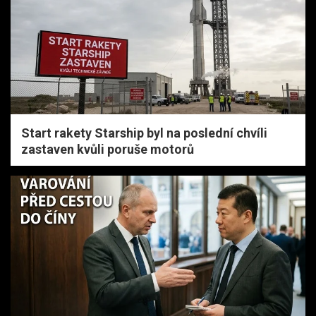
Start rakety Starship byl na poslední chvíli
zastaven kvůli poruše motorů