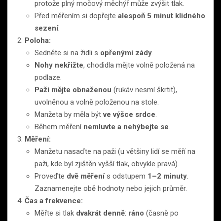
protože plný močový měchýř může zvýšit tlak.
Před měřením si dopřejte
alespoň 5 minut klidného
sezení
.
Poloha:
Sedněte si na židli s
opřenými zády
.
Nohy nekřižte
, chodidla mějte volně položená na
podlaze.
Paži mějte obnaženou
(rukáv nesmí škrtit),
uvolněnou a volně položenou na stole.
Manžeta by měla být
ve výšce srdce
.
Během měření
nemluvte a nehýbejte se
.
Měření:
Manžetu nasaďte na paži (u většiny lidí se měří na
paži, kde byl zjištěn vyšší tlak, obvykle pravá).
Proveďte
dvě měření
s odstupem
1–2 minuty
.
Zaznamenejte obě hodnoty nebo jejich průměr.
Čas a frekvence:
Měřte si tlak
dvakrát denně
:
ráno
(časně po