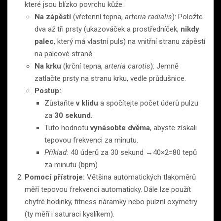
které jsou blízko povrchu kůže:
Na zápěstí
(vřetenní tepna,
arteria radialis
): Položte
dva až tři prsty (ukazováček a prostředníček,
nikdy
palec
, který má vlastní puls) na vnitřní stranu zápěstí
na palcové straně.
Na krku
(krční tepna,
arteria carotis
): Jemně
zatlačte prsty na stranu krku, vedle průdušnice.
Postup:
Zůstaňte
v klidu
a spočítejte počet úderů pulzu
za
30 sekund
.
Tuto hodnotu
vynásobte dvěma
, abyste získali
tepovou frekvenci za minutu.
Příklad:
40 úderů za 30 sekund →40×2=80 tepů
za minutu (bpm).
Pomocí přístroje:
Většina automatických tlakoměrů
měří tepovou frekvenci automaticky. Dále lze použít
chytré hodinky, fitness náramky nebo pulzní oxymetry
(ty měří i saturaci kyslíkem).