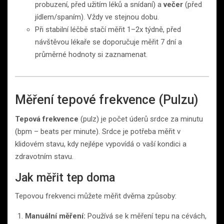
probuzení, před užitím léků a snídaní) a
večer
(před
jídlem/spaním). Vždy ve stejnou dobu.
Při stabilní léčbě stačí měřit 1–2x týdně, před
návštěvou lékaře se doporučuje měřit 7 dní a
průměrné hodnoty si zaznamenat.
Měření tepové frekvence (Pulzu)
Tepová frekvence
(pulz) je počet úderů srdce za minutu
(bpm – beats per minute). Srdce je potřeba měřit v
klidovém stavu, kdy nejlépe vypovídá o vaší kondici a
zdravotním stavu.
Jak měřit tep doma
Tepovou frekvenci můžete měřit dvěma způsoby:
Manuální měření:
Používá se k měření tepu na cévách,