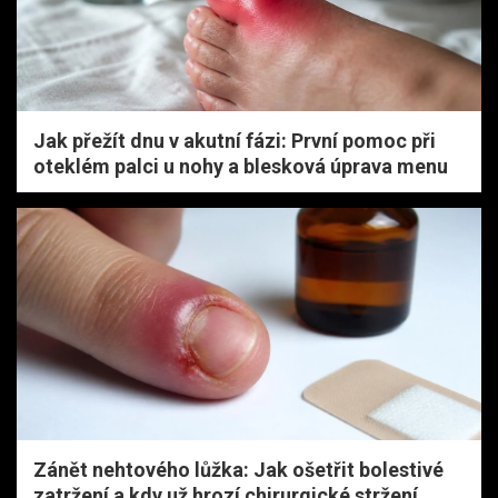
Jak přežít dnu v akutní fázi: První pomoc při
oteklém palci u nohy a blesková úprava menu
Zánět nehtového lůžka: Jak ošetřit bolestivé
zatržení a kdy už hrozí chirurgické stržení