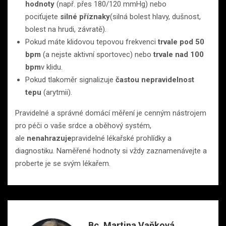
hodnoty
(např. přes 180/120 mmHg) nebo
pociťujete
silné příznaky
(silná bolest hlavy, dušnost,
bolest na hrudi, závratě).
Pokud máte klidovou tepovou frekvenci
trvale pod 50
bpm
(a nejste aktivní sportovec) nebo
trvale nad 100
bpm
v klidu.
Pokud tlakoměr signalizuje
častou nepravidelnost
tepu
(arytmii).
Pravidelné a správné domácí měření je cenným nástrojem
pro péči o vaše srdce a oběhový systém,
ale
nenahrazuje
pravidelné lékařské prohlídky a
diagnostiku. Naměřené hodnoty si vždy zaznamenávejte a
proberte je se svým lékařem.
Bc. Martina Vaňková