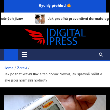
Skip
Rychlý přehled
to
content
Jak probíhá preventivní dermatologická prohlídka a proč 
Digital-Press.cz
Kvalitní informace pro každý den
Home
Zdraví
Jak poznat krevní tlak a tep doma: Návod, jak správně měřit a
jaké jsou normální hodnoty