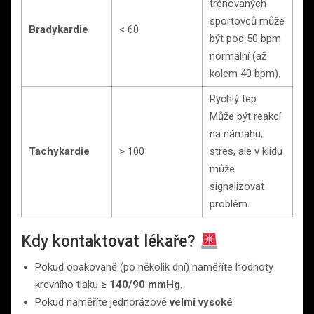
trénovaných
sportovců může
Bradykardie
< 60
být pod 50 bpm
normální (až
kolem 40 bpm).
Rychlý tep.
Může být reakcí
na námahu,
Tachykardie
> 100
stres, ale v klidu
může
signalizovat
problém.
Kdy kontaktovat lékaře?
Pokud opakovaně (po několik dní) naměříte hodnoty
krevního tlaku
≥ 140/90 mmHg
.
Pokud naměříte jednorázově
velmi vysoké