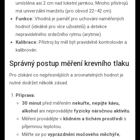
umístěna asi 2 cm nad loketní jamkou. Mnoho přístrojů
má univerzální manžetu (pro obvod 22–42 cm).
Funkce:
Vhodná je paměť pro uchování naměřených
hodnot (ideálně pro více uživatelů) a detekce
nepravidelného srdečního rytmu (arytmie).
Kalibrace:
Přístroj by měl být pravidelně kontrolován a
kalibrován.
Správný postup měření krevního tlaku
Pro získání co nejpřesnějších a srovnatelných hodnot je
nutné dodržet několik zásad:
Příprava:
30 minut
před měřením
nekuřte, nepijte kávu,
alkohol
ani neprovádějte
fyzicky náročnou aktivitu
.
Měření provádějte v
klidném a tichém prostředí
s
příjemnou teplotou.
Měřte se po
vyprázdnění močového měchýře
,