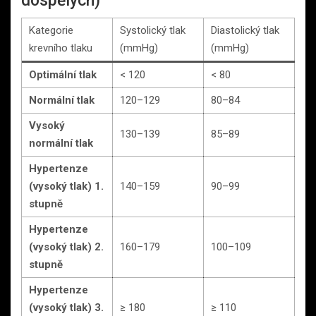
dospělých)
Kategorie
Systolický tlak
Diastolický tlak
krevního tlaku
(mmHg)
(mmHg)
Optimální tlak
< 120
< 80
Normální tlak
120–129
80–84
Vysoký
130–139
85–89
normální tlak
Hypertenze
(vysoký tlak) 1.
140–159
90–99
stupně
Hypertenze
(vysoký tlak) 2.
160–179
100–109
stupně
Hypertenze
(vysoký tlak) 3.
≥ 180
≥ 110