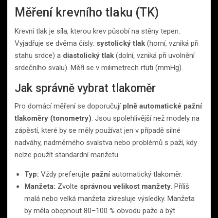
Měření krevního tlaku (TK)
Krevní tlak je síla, kterou krev působí na stěny tepen.
Vyjadřuje se dvěma čísly:
systolický tlak
(horní, vzniká při
stahu srdce) a
diastolický tlak
(dolní, vzniká při uvolnění
srdečního svalu). Měří se v milimetrech rtuti (mmHg).
Jak správně vybrat tlakoměr
Pro domácí měření se doporučují
plně automatické pažní
tlakoměry (tonometry)
. Jsou spolehlivější než modely na
zápěstí, které by se měly používat jen v případě silné
nadváhy, nadměrného svalstva nebo problémů s paží, kdy
nelze použít standardní manžetu.
Typ:
Vždy preferujte
pažní
automatický tlakoměr.
Manžeta:
Zvolte
správnou velikost manžety
. Příliš
malá nebo velká manžeta zkresluje výsledky. Manžeta
by měla obepnout 80–100 % obvodu paže a být