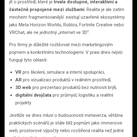
jít o prostředí, které je
trvale dostupné, interaktivní a
částečně propojené mezi službami
. Realita je ale zatím
mnohem fragmentovanější: existují uzavřené ekosystémy
jako Meta Horizon Worlds, Roblox, Fortnite Creative nebo
VRChat, ale ne jednotný „internet ve 3D“.
Pro firmy je důležité rozlišovat mezi marketingovým
pojmem a konkrétními technologiemi. V praxi dnes nejvíc
fungují tyto oblasti:
VR
pro školení, simulace a interní spolupráci,
AR
pro vizualizaci produktů v reálném prostředí,
3D web
pro prezentaci produktů bez nutnosti brýlí,
digitální dvojčata
pro průmysl, logistiku a realitní
projekty.
Jestliže se dnes mluví o budoucnosti metaverza, většina
praktických scénářů je stále blíž pojmům jako
immersive
web
, prostorové výpočty nebo rozšířená realita než jedné