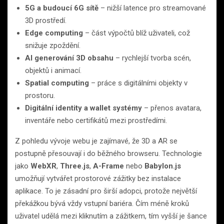
5G a budoucí 6G sítě
– nižší latence pro streamované
3D prostředí.
Edge computing
– část výpočtů blíž uživateli, což
snižuje zpoždění.
AI generování 3D obsahu
– rychlejší tvorba scén,
objektů i animací.
Spatial computing
– práce s digitálními objekty v
prostoru.
Digitální identity a wallet systémy
– přenos avatara,
inventáře nebo certifikátů mezi prostředími.
Z pohledu vývoje webu je zajímavé, že 3D a AR se
postupně přesouvají i do běžného browseru. Technologie
jako
WebXR
,
Three.js
,
A-Frame
nebo
Babylon.js
umožňují vytvářet prostorové zážitky bez instalace
aplikace. To je zásadní pro širší adopci, protože největší
překážkou bývá vždy vstupní bariéra. Čím méně kroků
uživatel udělá mezi kliknutím a zážitkem, tím vyšší je šance