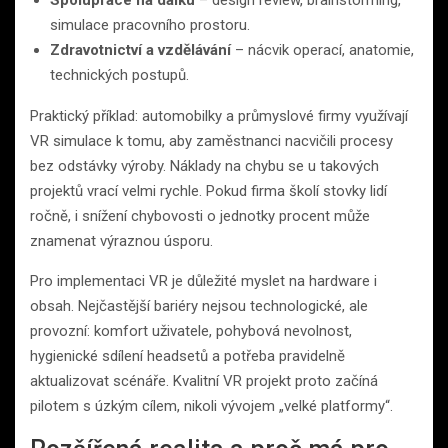
Spolupráce na dálku
– design review, brainstorming,
simulace pracovního prostoru.
Zdravotnictví a vzdělávání
– nácvik operací, anatomie,
technických postupů.
Praktický příklad: automobilky a průmyslové firmy využívají
VR simulace k tomu, aby zaměstnanci nacvičili procesy
bez odstávky výroby. Náklady na chybu se u takových
projektů vrací velmi rychle. Pokud firma školí stovky lidí
ročně, i snížení chybovosti o jednotky procent může
znamenat výraznou úsporu.
Pro implementaci VR je důležité myslet na hardware i
obsah. Nejčastější bariéry nejsou technologické, ale
provozní: komfort uživatele, pohybová nevolnost,
hygienické sdílení headsetů a potřeba pravidelně
aktualizovat scénáře. Kvalitní VR projekt proto začíná
pilotem s úzkým cílem, nikoli vývojem „velké platformy“.