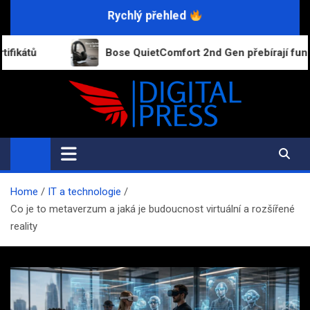
Skip
Rychlý přehled
to
content
Bose QuietComfort 2nd Gen přebírají funkce dražších m
Digital-Press.cz
Kvalitní informace pro každý den
Home
IT a technologie
Co je to metaverzum a jaká je budoucnost virtuální a rozšířené
reality