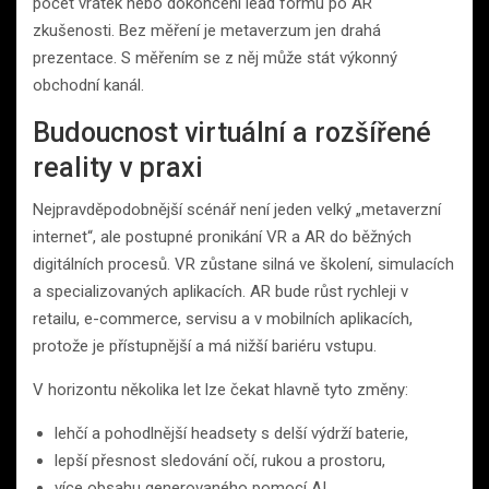
počet vratek nebo dokončení lead formu po AR
zkušenosti. Bez měření je metaverzum jen drahá
prezentace. S měřením se z něj může stát výkonný
obchodní kanál.
Budoucnost virtuální a rozšířené
reality v praxi
Nejpravděpodobnější scénář není jeden velký „metaverzní
internet“, ale postupné pronikání VR a AR do běžných
digitálních procesů. VR zůstane silná ve školení, simulacích
a specializovaných aplikacích. AR bude růst rychleji v
retailu, e-commerce, servisu a v mobilních aplikacích,
protože je přístupnější a má nižší bariéru vstupu.
V horizontu několika let lze čekat hlavně tyto změny:
lehčí a pohodlnější headsety s delší výdrží baterie,
lepší přesnost sledování očí, rukou a prostoru,
více obsahu generovaného pomocí AI,