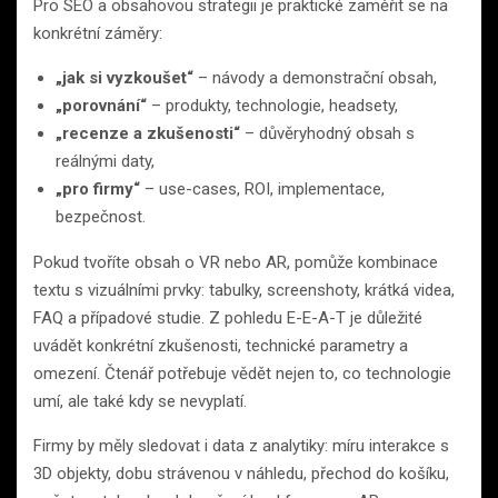
Pro SEO a obsahovou strategii je praktické zaměřit se na
konkrétní záměry:
„jak si vyzkoušet“
– návody a demonstrační obsah,
„porovnání“
– produkty, technologie, headsety,
„recenze a zkušenosti“
– důvěryhodný obsah s
reálnými daty,
„pro firmy“
– use-cases, ROI, implementace,
bezpečnost.
Pokud tvoříte obsah o VR nebo AR, pomůže kombinace
textu s vizuálními prvky: tabulky, screenshoty, krátká videa,
FAQ a případové studie. Z pohledu E-E-A-T je důležité
uvádět konkrétní zkušenosti, technické parametry a
omezení. Čtenář potřebuje vědět nejen to, co technologie
umí, ale také kdy se nevyplatí.
Firmy by měly sledovat i data z analytiky: míru interakce s
3D objekty, dobu strávenou v náhledu, přechod do košíku,