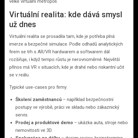
velké virtuální metropoli.
Virtuální realita: kde dává smysl
už dnes
Virtuální realita se prosadila tam, kde je potřeba plná
imerze a bezpečné simulace. Podle odhadů analytických
firem se trh s AR/VR hardwarem a softwarem dál
rozšiřuje, i když tempo růstu je nerovnoměrné. Největší
přínos má VR v situacích, kde je drahé nebo riskantní učit
se v reálu.
Typické use-cases pro firmy:
Školení zaměstnanců
– například bezpečnostní
postupy ve výrobě, práci ve skladu nebo zákaznický
servis.
Prodej a produktové demo
– ukázka auta, stroje nebo
nemovitosti ve 3D.