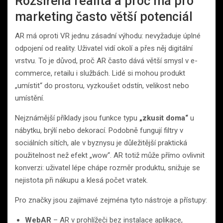
Rozšířená realita a proč má pro
marketing často větší potenciál
AR má oproti VR jednu zásadní výhodu: nevyžaduje úplné
odpojení od reality. Uživatel vidí okolí a přes něj digitální
vrstvu. To je důvod, proč AR často dává větší smysl v e-
commerce, retailu i službách. Lidé si mohou produkt
„umístit“ do prostoru, vyzkoušet odstín, velikost nebo
umístění.
Nejznámější příklady jsou funkce typu
„zkusit doma“
u
nábytku, brýlí nebo dekorací. Podobně fungují filtry v
sociálních sítích, ale v byznysu je důležitější praktická
použitelnost než efekt „wow“. AR totiž může přímo ovlivnit
konverzi: uživatel lépe chápe rozměr produktu, snižuje se
nejistota při nákupu a klesá počet vratek.
Pro značky jsou zajímavé zejména tyto nástroje a přístupy:
WebAR
– AR v prohlížeči bez instalace aplikace,