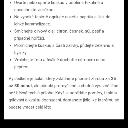
Uvařte nebo spařte kuskus v osolené tekutině a
načechrejte vidličkou.
Na vysoké teplotě ogrilujte cuketu, papriku a lilek do
lehké karamelizace.
Smíchejte olivový olej, citron, česnek, sůl, pepř a
případně hořčici.
Promíchejte kuskus s částí zálivky, přidejte zeleninu a
bylinky.
Vmíchejte fetu a finálně dochuťte citronem nebo
pepřem.
Výsledkem je salát, který zvládnete připravit zhruba za
25
až 30 minut
, ale působí promyšleně a chutná výrazně lépe
než běžná rychlá příloha. Když si pohlídáte poměry, teplotu
grilování a kvalitu dochucení, dostanete jídlo, ke kterému se
budete vracet celé léto.