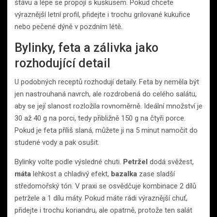
šťávu a lépe se propojí s kuskusem. Pokud chcete
výraznější letní profil, přidejte i trochu grilované kukuřice
nebo pečené dýně v pozdním létě.
Bylinky, feta a zálivka jako
rozhodující detail
U podobných receptů rozhodují detaily. Feta by neměla být
jen nastrouhaná navrch, ale rozdrobená do celého salátu,
aby se její slanost rozložila rovnoměrně. Ideální množství je
30 až 40 g na porci, tedy přibližně 150 g na čtyři porce.
Pokud je feta příliš slaná, můžete ji na 5 minut namočit do
studené vody a pak osušit.
Bylinky volte podle výsledné chuti.
Petržel
dodá svěžest,
máta
lehkost a chladivý efekt,
bazalka
zase sladší
středomořský tón. V praxi se osvědčuje kombinace 2 dílů
petržele a 1 dílu máty. Pokud máte rádi výraznější chuť,
přidejte i trochu koriandru, ale opatrně, protože ten salát