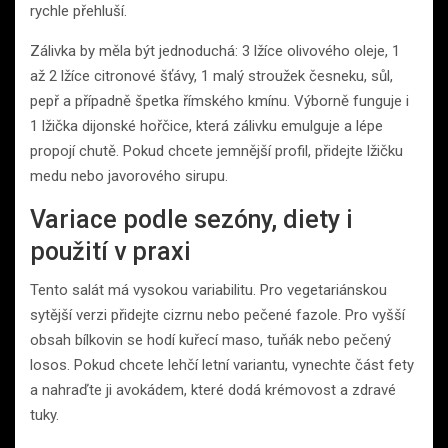
rychle přehluší.
Zálivka by měla být jednoduchá: 3 lžíce olivového oleje, 1
až 2 lžíce citronové šťávy, 1 malý stroužek česneku, sůl,
pepř a případně špetka římského kmínu. Výborně funguje i
1 lžička dijonské hořčice, která zálivku emulguje a lépe
propojí chutě. Pokud chcete jemnější profil, přidejte lžičku
medu nebo javorového sirupu.
Variace podle sezóny, diety i
použití v praxi
Tento salát má vysokou variabilitu. Pro vegetariánskou
sytější verzi přidejte cizrnu nebo pečené fazole. Pro vyšší
obsah bílkovin se hodí kuřecí maso, tuňák nebo pečený
losos. Pokud chcete lehčí letní variantu, vynechte část fety
a nahraďte ji avokádem, které dodá krémovost a zdravé
tuky.