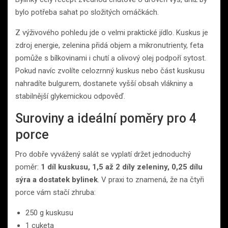
bylo potřeba sahat po složitých omáčkách.
Z výživového pohledu jde o velmi praktické jídlo. Kuskus je
zdroj energie, zelenina přidá objem a mikronutrienty, feta
pomůže s bílkovinami i chutí a olivový olej podpoří sytost.
Pokud navíc zvolíte celozrnný kuskus nebo část kuskusu
nahradíte bulgurem, dostanete vyšší obsah vlákniny a
stabilnější glykemickou odpověď.
Suroviny a ideální poměry pro 4
porce
Pro dobře vyvážený salát se vyplatí držet jednoduchý
poměr:
1 díl kuskusu, 1,5 až 2 díly zeleniny, 0,25 dílu
sýra a dostatek bylinek
. V praxi to znamená, že na čtyři
porce vám stačí zhruba:
250 g kuskusu
1 cuketa