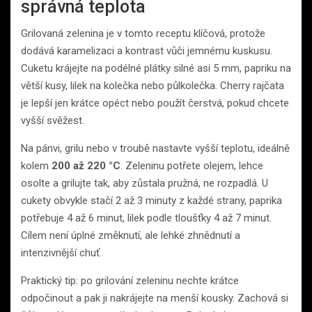
správná teplota
Grilovaná zelenina je v tomto receptu klíčová, protože
dodává karamelizaci a kontrast vůči jemnému kuskusu.
Cuketu krájejte na podélné plátky silné asi 5 mm, papriku na
větší kusy, lilek na kolečka nebo půlkolečka. Cherry rajčata
je lepší jen krátce opéct nebo použít čerstvá, pokud chcete
vyšší svěžest.
Na pánvi, grilu nebo v troubě nastavte vyšší teplotu, ideálně
kolem
200 až 220 °C
. Zeleninu potřete olejem, lehce
osolte a grilujte tak, aby zůstala pružná, ne rozpadlá. U
cukety obvykle stačí 2 až 3 minuty z každé strany, paprika
potřebuje 4 až 6 minut, lilek podle tloušťky 4 až 7 minut.
Cílem není úplné změknutí, ale lehké zhnědnutí a
intenzivnější chuť.
Praktický tip: po grilování zeleninu nechte krátce
odpočinout a pak ji nakrájejte na menší kousky. Zachová si