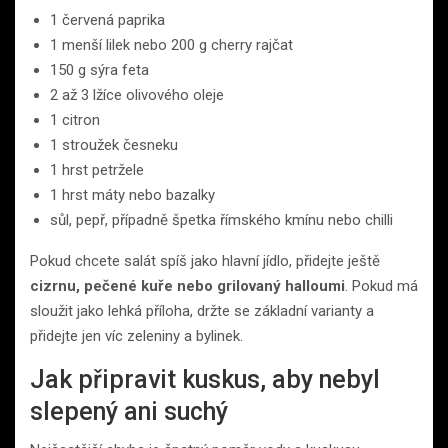
1 červená paprika
1 menší lilek nebo 200 g cherry rajčat
150 g sýra feta
2 až 3 lžíce olivového oleje
1 citron
1 stroužek česneku
1 hrst petržele
1 hrst máty nebo bazalky
sůl, pepř, případně špetka římského kmínu nebo chilli
Pokud chcete salát spíš jako hlavní jídlo, přidejte ještě
cizrnu, pečené kuře nebo grilovaný halloumi
. Pokud má
sloužit jako lehká příloha, držte se základní varianty a
přidejte jen víc zeleniny a bylinek.
Jak připravit kuskus, aby nebyl
slepený ani suchý