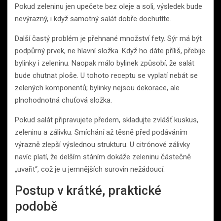
Pokud zeleninu jen upečete bez oleje a soli, výsledek bude
nevýrazný, i když samotný salát dobře dochutíte.
Další častý problém je přehnané množství fety. Sýr má být
podpůrný prvek, ne hlavní složka. Když ho dáte příliš, přebije
bylinky i zeleninu. Naopak málo bylinek způsobí, že salát
bude chutnat ploše. U tohoto receptu se vyplatí nebát se
zelených komponentů; bylinky nejsou dekorace, ale
plnohodnotná chuťová složka.
Pokud salát připravujete předem, skladujte zvlášť kuskus,
zeleninu a zálivku. Smíchání až těsně před podáváním
výrazně zlepší výslednou strukturu. U citrónové zálivky
navíc platí, že delším stáním dokáže zeleninu částečně
„uvařit“, což je u jemnějších surovin nežádoucí.
Postup v krátké, praktické
podobě