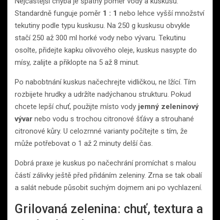
Nejčastější chyba je špatný poměr vody a kuskusu.
Standardně funguje poměr
1 : 1
nebo lehce vyšší množství
tekutiny podle typu kuskusu. Na 250 g kuskusu obvykle
stačí 250 až 300 ml horké vody nebo vývaru. Tekutinu
osolte, přidejte kapku olivového oleje, kuskus nasypte do
mísy, zalijte a přiklopte na 5 až 8 minut.
Po nabobtnání kuskus načechrejte vidličkou, ne lžící. Tím
rozbijete hrudky a udržíte nadýchanou strukturu. Pokud
chcete lepší chuť, použijte místo vody
jemný zeleninový
vývar
nebo vodu s trochou citronové šťávy a strouhané
citronové kůry. U celozrnné varianty počítejte s tím, že
může potřebovat o 1 až 2 minuty delší čas.
Dobrá praxe je kuskus po načechrání promíchat s malou
částí zálivky ještě před přidáním zeleniny. Zrna se tak obalí
a salát nebude působit suchým dojmem ani po vychlazení.
Grilovaná zelenina: chuť, textura a