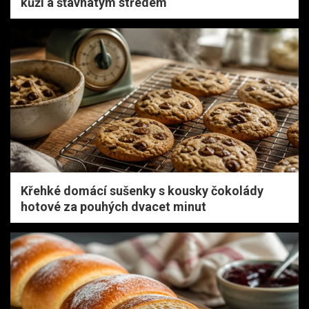
kůží a šťavnatým středem
Křehké domácí sušenky s kousky čokolády
hotové za pouhých dvacet minut