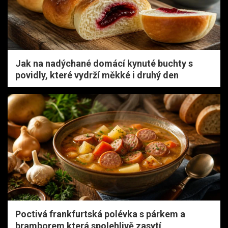
Jak na nadýchané domácí kynuté buchty s
povidly, které vydrží měkké i druhý den
Poctivá frankfurtská polévka s párkem a
bramborem která spolehlivě zasytí