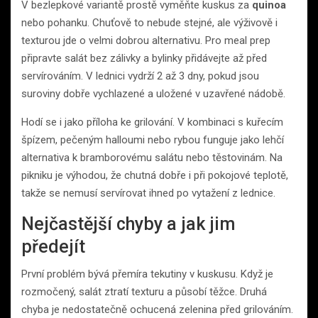
V bezlepkové variantě prostě vyměňte kuskus za
quinoa
nebo pohanku. Chuťově to nebude stejné, ale výživově i
texturou jde o velmi dobrou alternativu. Pro meal prep
připravte salát bez zálivky a bylinky přidávejte až před
servírováním. V lednici vydrží 2 až 3 dny, pokud jsou
suroviny dobře vychlazené a uložené v uzavřené nádobě.
Hodí se i jako příloha ke grilování. V kombinaci s kuřecím
špízem, pečeným halloumi nebo rybou funguje jako lehčí
alternativa k bramborovému salátu nebo těstovinám. Na
pikniku je výhodou, že chutná dobře i při pokojové teplotě,
takže se nemusí servírovat ihned po vytažení z lednice.
Nejčastější chyby a jak jim
předejít
První problém bývá přemíra tekutiny v kuskusu. Když je
rozmočený, salát ztratí texturu a působí těžce. Druhá
chyba je nedostatečně ochucená zelenina před grilováním.