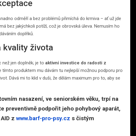
kceptace
snadno odměří a bez problémů přimíchá do krmiva – ať už jde
má bez jakýchkoli potíží, což je obrovská úleva. Nemusím ho
podáváním doplňků.
 kvality života
 než jen doplněk; je to
aktivní investice do radosti z
e tímto produktem mu dávám tu nejlepší možnou podporu pro
život. Dává mi to klid v duši, že dělám maximum pro to, aby se
rtovním nasazení, ve seniorském věku, trpí na
e preventivně podpořit jeho pohybový aparát,
 AID
z
www.barf-pro-psy.cz
s čistým