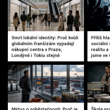
Smrt lokální identity: Proč kvůli
Příliš hl
globálním franšízám vypadají
sociální 
nákupní centra v Praze,
realitu a
Londýně i Tokiu stejně
jsme ve 
Mýtus o soběstačnosti: Proč je
Škola pr