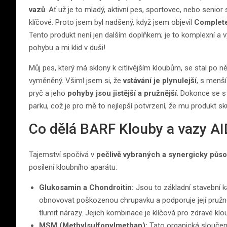
vazů
. Ať už je to mladý, aktivní pes, sportovec, nebo seni
klíčové. Proto jsem byl nadšený, když jsem objevil
Complete
Tento produkt není jen dalším doplňkem; je to komplexní a 
pohybu a mi klid v duši!
Můj pes, který má sklony k citlivějším kloubům, se stal po 
vyměněný. Všiml jsem si, že
vstávání je plynulejší
, s menš
pryč a jeho
pohyby jsou jistější a pružnější
. Dokonce se s 
parku, což je pro mě to nejlepší potvrzení, že mu produkt 
Co dělá BARF Klouby a vazy AI
Tajemství spočívá v
pečlivě vybraných a synergicky půs
posílení kloubního aparátu:
Glukosamin a Chondroitin:
Jsou to základní stavební 
obnovovat poškozenou chrupavku a podporuje její pružnos
tlumit nárazy. Jejich kombinace je klíčová pro zdravé klo
MSM (Methylsulfonylmethan):
Tato organická sloučeni