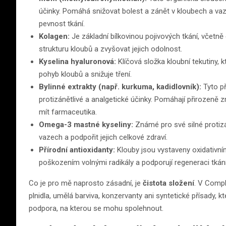
účinky. Pomáhá snižovat bolest a zánět v kloubech a vaze
pevnost tkání.
Kolagen:
Je základní bílkovinou pojivových tkání, včetn
strukturu kloubů a zvyšovat jejich odolnost.
Kyselina hyaluronová:
Klíčová složka kloubní tekutiny, 
pohyb kloubů a snižuje tření.
Bylinné extrakty (např. kurkuma, kadidlovník):
Tyto př
protizánětlivé a analgetické účinky. Pomáhají přirozeně 
mít farmaceutika.
Omega-3 mastné kyseliny:
Známé pro své silné protizá
vazech a podpořit jejich celkové zdraví.
Přírodní antioxidanty:
Klouby jsou vystaveny oxidativní
poškozením volnými radikály a podporují regeneraci tkání
Co je pro mě naprosto zásadní, je
čistota složení
. V Comp
plnidla, umělá barviva, konzervanty ani syntetické přísady, k
podpora, na kterou se mohu spolehnout.