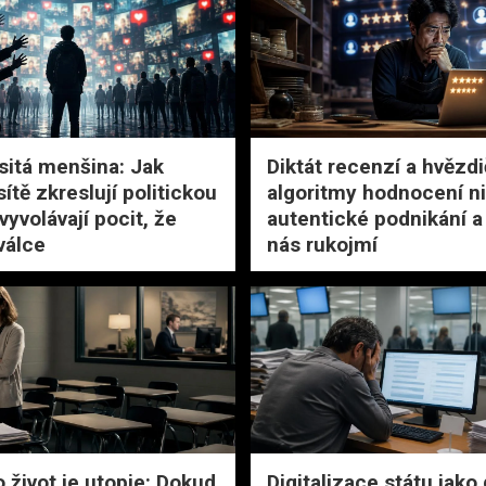
asitá menšina: Jak
Diktát recenzí a hvězdi
sítě zkreslují politickou
algoritmy hodnocení ni
 vyvolávají pocit, že
autentické podnikání a 
válce
nás rukojmí
o život je utopie: Dokud
Digitalizace státu jako