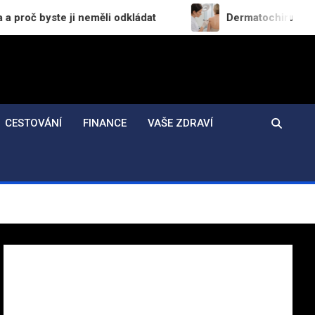
neměli odkládat
Dermatochirurgie v praxi: Jak pr
CESTOVÁNÍ
FINANCE
VAŠE ZDRAVÍ