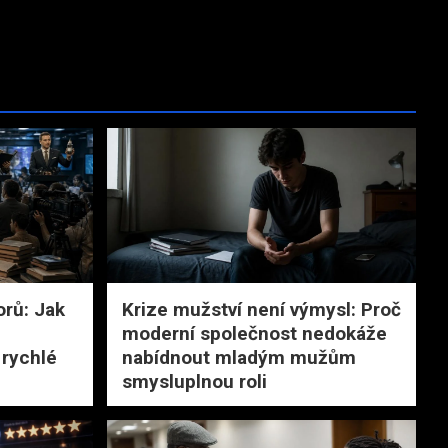
orů: Jak
Krize mužství není výmysl: Proč
moderní společnost nedokáže
rychlé
nabídnout mladým mužům
smysluplnou roli