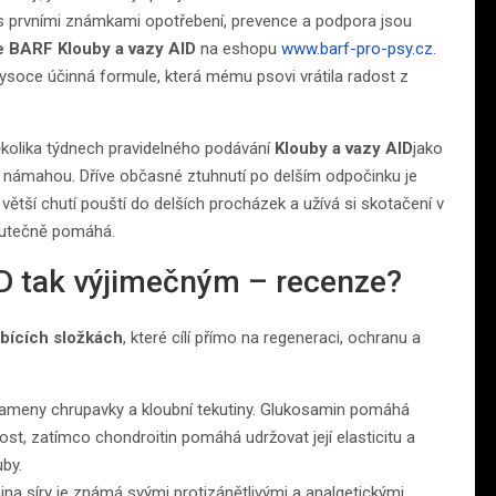
or s prvními známkami opotřebení, prevence a podpora jsou
 BARF Klouby a vazy AID
na eshopu
www.barf-pro-psy.cz
.
vysoce účinná formule, která mému psovi vrátila radost z
několika týdnech pravidelného podávání
Klouby a vazy AID
jako
í námahou. Dříve občasné ztuhnutí po delším odpočinku je
větší chutí pouští do delších procházek a užívá si skotačení v
skutečně pomáhá.
D tak výjimečným – recenze?
obících složkách
, které cílí přímo na regeneraci, ochranu a
kameny chrupavky a kloubní tekutiny. Glukosamin pomáhá
t, zatímco chondroitin pomáhá udržovat její elasticitu a
uby.
na síry je známá svými protizánětlivými a analgetickými