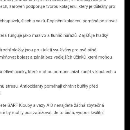
ch, zároveň podporuje tvorbu kolagenu, který je důležitý pro
ě chrupavek, šlach a vazů. Doplnění kolagenu pomáhá posilovat
která funguje jako mazivo a tlumič nárazů. Zajišťuje hladký
írodní složky jsou po staletí využívány pro své silné
zmírňovat bolest a zánět bez vedlejších účinků, které mohou
nětlivé účinky, které mohou pomoci snížit zánět v kloubech a
mu stresu. Antioxidanty pomáhají chránit buňky před
.
lete BARF Klouby a vazy AID nenajdete žádná zbytečná
teré by mohly psa zatěžovat. Je to čistá, vysoce kvalitní