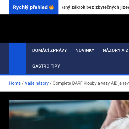
Skip
Rychlý přehled
₂ laserem: Přesný zákrok bez zbytečných jizev
Ja
to
content
DOMÁCÍ ZPRÁVY
NOVINKY
NÁZORY A Z
GASTRO TIPY
Home
Vaše názory
Complete BARF Klouby a vazy AID je rev