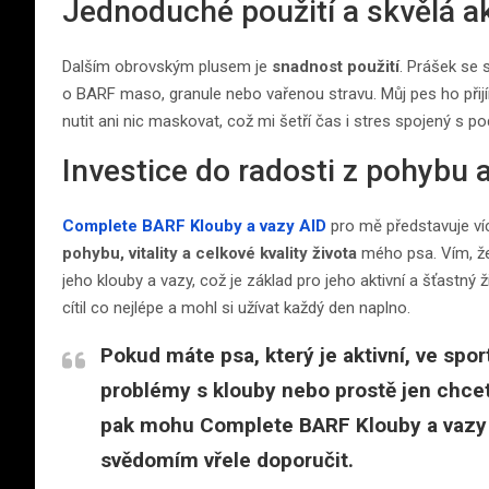
Jednoduché použití a skvělá a
Dalším obrovským plusem je
snadnost použití
. Prášek se 
o BARF maso, granule nebo vařenou stravu. Můj pes ho přijí
nutit ani nic maskovat, což mi šetří čas i stres spojený s 
Investice do radosti z pohybu a
Complete BARF Klouby a vazy AID
pro mě představuje víc
pohybu, vitality a celkové kvality života
mého psa. Vím, ž
jeho klouby a vazy, což je základ pro jeho aktivní a šťastný 
cítil co nejlépe a mohl si užívat každý den naplno.
Pokud máte psa, který je aktivní, ve spo
problémy s klouby nebo prostě jen chcet
pak mohu
Complete BARF Klouby a vazy
svědomím vřele doporučit.