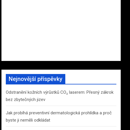
Nejnovější příspěvky
Odstranění kožních výrůstků CO₂ laserem: Přesný zákrok
bez zbytečných jizev
Jak probíhá preventivní dermatologická prohlídka a proč
byste ji neměli odkládat