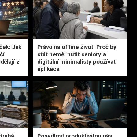
ček: Jak
Právo na offline život: Proč by
čí
stát neměl nutit seniory a
dělají z
digitální minimalisty používat
aplikace
 drahá
Posedlost produktivitou nás