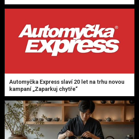
Automyčka Express slaví 20 let na trhu novou
kampaní „Zaparkuj chytře“