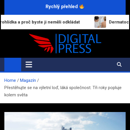
Skip
Rychlý přehled
to
content
yste ji neměli odkládat
Dermatochirurgie v praxi:
Digital-Press.cz
Kvalitní informace pro každý den
Home
Magazín
Přestěhujte se na výletní loď, láká společnost. Tři roky popluje
kolem světa