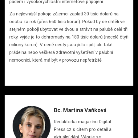
pádem i vysokorychlostní internetové připojení.
Za nejlevnější pokoje zájemci zaplatí 30 tisíc dolarů na
osobu za rok (přes 660 tisíc korun). Pokud by se chtěli ve
stejném pokoji ubytovat ve dvou a strávit na palubě celé tři
roky, vyjde je to dohromady na 180 tisíc dolarů (necelé čtyři
miliony korun). V ceně cesty jsou jídlo i pití, ale také
prádelna nebo veškerá zdravotní vyšetření v palubní
nemocnici, která má být v provozu nepřetržitě.
Bc. Martina Vaňková
Redaktorka magazínu Digital-
Press.cz s citem pro detail a
aktuální dění. Věnuje se