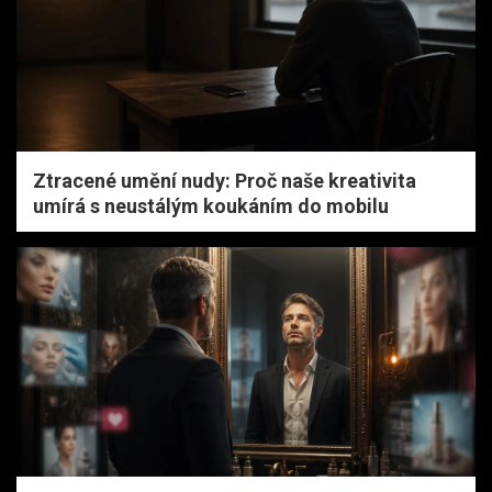
Ztracené umění nudy: Proč naše kreativita
umírá s neustálým koukáním do mobilu