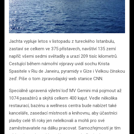
Jachta vypluje letos v listopadu z tureckého Istanbulu,
zastaví se celkem ve 375 přístavech, navštíví 135 zemí
napříč všemi sedmi světadíly a urazí 209 tisíc kilometrů.
Cestující během námořní výpravy uvidí sochu Krista
Spasitele v Riu de Janeiru, pyramidy v Gíze i Velkou čínskou
zeď. Píše o tom zpravodajský web stanice CNN.
Speciálně upravená výletní loď MV Gemini má pojmout až
1074 pasažérů a skýtá celkem 400 kajut. Vedle několika
restaurací, bazénu a wellness centra bude nabízet také
kanceláře, zasedací místnosti a knihovnu, aby účastníci
plavby celé tři roky jen nelelkovali a mohli pro své
zaměstnavatele na dálku pracovat. Samozřejmostí je tím