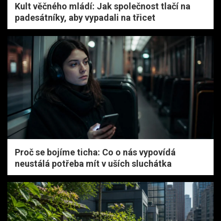
Kult věčného mládí: Jak společnost tlačí na
padesátníky, aby vypadali na třicet
Proč se bojíme ticha: Co o nás vypovídá
neustálá potřeba mít v uších sluchátka