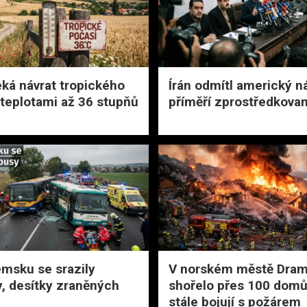
ká návrat tropického
Írán odmítl americký n
 teplotami až 36 stupňů
příměří zprostředkova
msku se srazily
V norském městě Dra
, desítky zraněných
shořelo přes 100 domů,
stále bojují s požárem