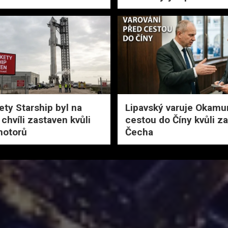
ety Starship byl na
Lipavský varuje Okamu
chvíli zastaven kvůli
cestou do Číny kvůli z
motorů
Čecha