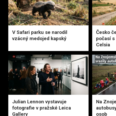
V Safari parku se narodil
Česko če
vzácný medojed kapský
počasí s
Celsia
Julian Lennon vystavuje
Na Znoje
fotografie v pražské Leica
autobusy
Gallery
osob