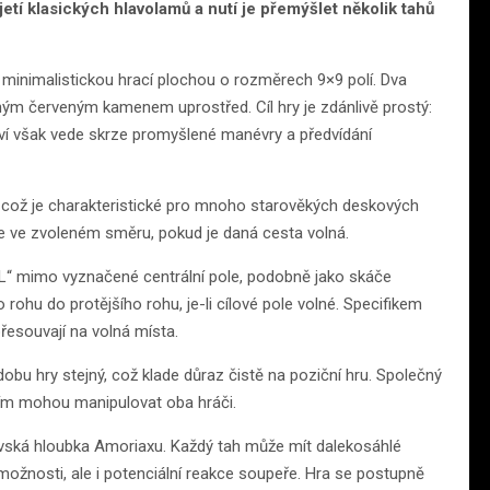
tí klasických hlavolamů a nutí je přemýšlet několik tahů
inimalistickou hrací plochou o rozměrech 9×9 polí. Dva
ným červeným kamenem uprostřed. Cíl hry je zdánlivě prostý:
tví však vede skrze promyšlené manévry a předvídání
což je charakteristické pro mnoho starověkých deskových
e ve zvoleném směru, pokud je daná cesta volná.
„L“ mimo vyznačené centrální pole, podobně jako skáče
 rohu do protějšího rohu, je-li cílové pole volné. Specifikem
přesouvají na volná místa.
u hry stejný, což klade důraz čistě na poziční hru. Společný
 ním mohou manipulovat oba hráči.
rovská hloubka Amoriaxu. Každý tah může mít dalekosáhlé
možnosti, ale i potenciální reakce soupeře. Hra se postupně