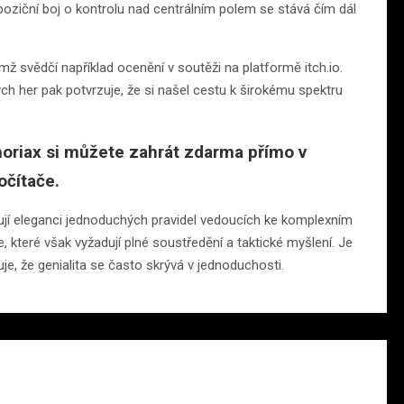
a poziční boj o kontrolu nad centrálním polem se stává čím dál
ž svědčí například ocenění v soutěži na platformě itch.io.
ch her pak potvrzuje, že si našel cestu k širokému spektru
oriax si můžete zahrát zdarma přímo v
očítače.
eňují eleganci jednoduchých pravidel vedoucích ke komplexním
, které však vyžadují plné soustředění a taktické myšlení. Je
, že genialita se často skrývá v jednoduchosti.