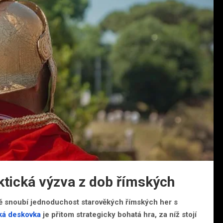
ktická výzva z dob římských
sobě snoubí jednoduchost starověkých římských her s
ká deskovka
je přitom strategicky bohatá hra, za níž stojí