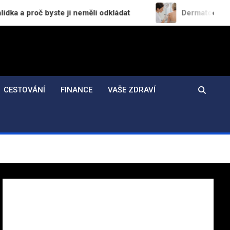
te ji neměli odkládat
Dermatochirurgie v praxi: J
CESTOVÁNÍ
FINANCE
VAŠE ZDRAVÍ