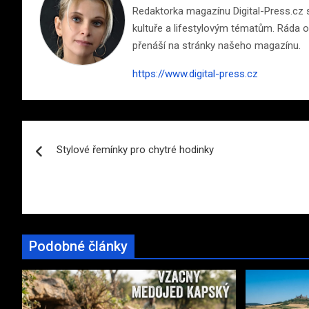
Redaktorka magazínu Digital-Press.cz s 
kultuře a lifestylovým tématům. Ráda ob
přenáší na stránky našeho magazínu.
https://www.digital-press.cz
Navigace
Stylové řemínky pro chytré hodinky
pro
příspěvek
Podobné články