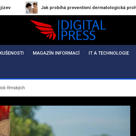
Jak probíhá preventivní dermatologická prohlídka a proč bys
Digital-Press.cz
Kvalitní informace pro každý den
KUŠENOSTI
MAGAZÍN INFORMACÍ
IT A TECHNOLOGIE
 dob římských