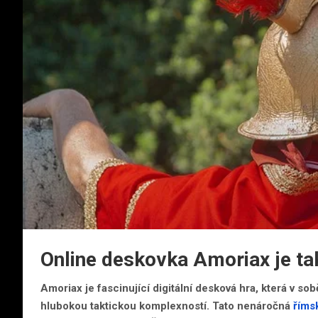
Online deskovka Amoriax je ta
Amoriax je fascinující digitální desková hra, která v 
hlubokou taktickou komplexností. Tato nenáročná
říms