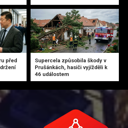
ru před
Supercela způsobila škody v
adržení
Prušánkách, hasiči vyjížděli k
46 událostem