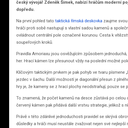
český vývojář Zdeněk Šimek, nabízí hráčům moderní poje
dopředu.
Na první pohled tato
taktická římská deskovka
zaujme svou m
hráči proti sobě nastupují s vlastní sadou kamenů a společ
ovládnout centrální pole označené korunou. Cesta k vítězs
soupeřových kroků.
Pravidla Amoriaxu jsou osvěžujícím způsobem jednoduchá, 
her. Hrací kámen lze přesunout vždy na poslední možné pol
Klíčovým taktickým prvkem je pak pohyb ve tvaru písmene 
jezdec v šachu. Další možností je diagonální přesun z plného
hry je, že kameny se z hrací plochy neodstraňují, pouze se 
To znamená, že počet kamenů na desce zůstává po celou dob
červený kámen pak přidává další vrstvu strategie, jelikož s
Právě v této zdánlivé jednoduchosti pravidel se skrývá ob
důsledky a hráči musí neustále zvažovat nejen své nejlepší 