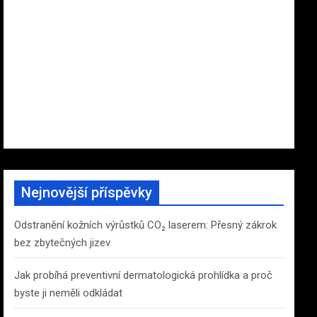
Nejnovější příspěvky
Odstranění kožních výrůstků CO₂ laserem: Přesný zákrok
bez zbytečných jizev
Jak probíhá preventivní dermatologická prohlídka a proč
byste ji neměli odkládat