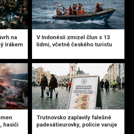
ávrh na
V Indonésii zmizel člun s 13
ný Irákem
lidmi, včetně českého turistu
mmen
Trutnovsko zaplavily falešné
 hasiči
padesátieurovky, policie varuje