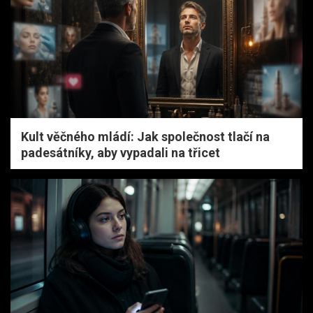
Kult věčného mládí: Jak společnost tlačí na
padesátníky, aby vypadali na třicet