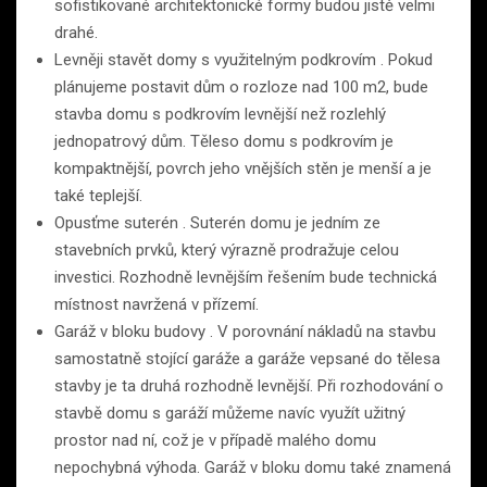
sofistikované architektonické formy budou jistě velmi
drahé.
Levněji stavět domy s využitelným podkrovím . Pokud
plánujeme postavit dům o rozloze nad 100 m2, bude
stavba domu s podkrovím levnější než rozlehlý
jednopatrový dům. Těleso domu s podkrovím je
kompaktnější, povrch jeho vnějších stěn je menší a je
také teplejší.
Opusťme suterén . Suterén domu je jedním ze
stavebních prvků, který výrazně prodražuje celou
investici. Rozhodně levnějším řešením bude technická
místnost navržená v přízemí.
Garáž v bloku budovy . V porovnání nákladů na stavbu
samostatně stojící garáže a garáže vepsané do tělesa
stavby je ta druhá rozhodně levnější. Při rozhodování o
stavbě domu s garáží můžeme navíc využít užitný
prostor nad ní, což je v případě malého domu
nepochybná výhoda. Garáž v bloku domu také znamená