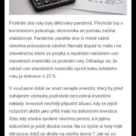
Poslední dva roky byly diktovány pandemií. Přestože boj s
koronavirem pokračuje, ekonomika se pomalu začíná
stabilizovat. Pandemie zasáhla více či méně vážně
všechna průmyslová odvětví. Nemalý dopad to mělo i na
stavebnictví, které se potýká s největším nárůstem cen
stavebních materiálů za poslední roky. Odhaduje se, že
nárůst cen stavebních materiálů oproti lednu loňského
roku je dokonce o 23 %.
V současné době se snad nenajde investor, který by před
zahájením výstavby podrobně nerozebral investiční
náklady. Investoři nechtějí připustit situaci, kdy se jejich
rozpočet ukáže jako příliš malý na dokončení investice.
Stav, kdy stavba spolkne všechny peníze, a k jejímu
dokončení je ještě dlouhá cesta. Na co byste si tedy měli
dát pozor, když se díváte na návrhy domů ? Jak se co