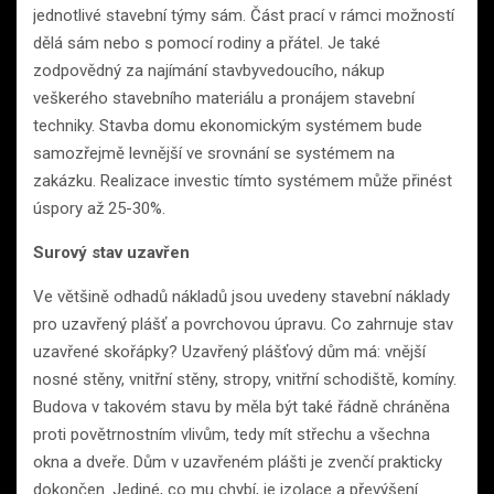
jednotlivé stavební týmy sám. Část prací v rámci možností
dělá sám nebo s pomocí rodiny a přátel. Je také
zodpovědný za najímání stavbyvedoucího, nákup
veškerého stavebního materiálu a pronájem stavební
techniky. Stavba domu ekonomickým systémem bude
samozřejmě levnější ve srovnání se systémem na
zakázku. Realizace investic tímto systémem může přinést
úspory až 25-30%.
Surový stav uzavřen
Ve většině odhadů nákladů jsou uvedeny stavební náklady
pro uzavřený plášť a povrchovou úpravu. Co zahrnuje stav
uzavřené skořápky? Uzavřený plášťový dům má: vnější
nosné stěny, vnitřní stěny, stropy, vnitřní schodiště, komíny.
Budova v takovém stavu by měla být také řádně chráněna
proti povětrnostním vlivům, tedy mít střechu a všechna
okna a dveře. Dům v uzavřeném plášti je zvenčí prakticky
dokončen. Jediné, co mu chybí, je izolace a převýšení.