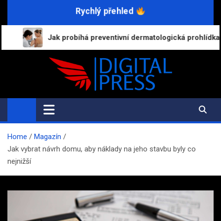
Skip
Rychlý přehled
to
content
k probíhá preventivní dermatologická prohlídka a proč byste ji n
Digital-Press.cz
Kvalitní informace pro každý den
Home
Magazín
Jak vybrat návrh domu, aby náklady na jeho stavbu byly co
nejnižší