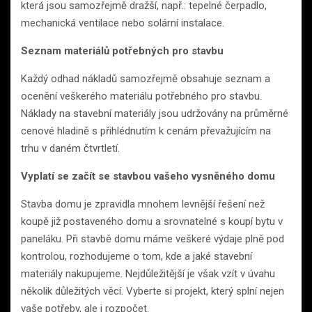
která jsou samozřejmě dražší, např.: tepelné čerpadlo,
mechanická ventilace nebo solární instalace.
Seznam materiálů potřebných pro stavbu
Každý odhad nákladů samozřejmě obsahuje seznam a
ocenění veškerého materiálu potřebného pro stavbu.
Náklady na stavební materiály jsou udržovány na průměrné
cenové hladině s přihlédnutím k cenám převažujícím na
trhu v daném čtvrtletí.
Vyplatí se začít se stavbou vašeho vysněného domu
Stavba domu je zpravidla mnohem levnější řešení než
koupě již postaveného domu a srovnatelné s koupí bytu v
paneláku. Při stavbě domu máme veškeré výdaje plně pod
kontrolou, rozhodujeme o tom, kde a jaké stavební
materiály nakupujeme. Nejdůležitější je však vzít v úvahu
několik důležitých věcí. Vyberte si projekt, který splní nejen
vaše potřeby, ale i rozpočet.