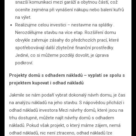
snazší komunikaci mezi garáží a obytnou částí, což
oceníte zejména při vynášení nákupu nebo balení kufrů
na výlet.
Realizujme celou investici – nestavme na splátky .
Nerozdělujme stavbu na více etap. Rozšíření domu
obvykle zahrnuje zásahy do předchozích prací, které
spotřebovávají další zbytečné finanční prostředky.
Jediné, co si můžeme později dovolit, je úprava
podkroví.
Projekty domů s odhadem nákladů – vyplatí se spolu s
projektem kupovat i odhad nákladů
Jakmile se nám podaří vybrat dokonalý návrh domu, je čas
na analýzu nákladů na jeho stavbu. S nápovědou přichází i
odhad nákladů investora Mezi návrhy domů, které jsou na
trhu dostupné, můžete najít návrhy domů s odhadem
nákladů. Pokud však projekt, o který máme zájem, nemá
odhad nákladů, nic není ztraceno, odhad nákladů lze