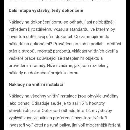
Další etapa výstavby, tedy dokončení
Náklady na dokončení domu se odhadují asi nejobtížněji
vzhledem k rozdílnému vkusu a standardu, ve kterém by
investoři chtěli svůj dům dokončit. Co zahrnujeme do
nákladů na dokončení? Provádění podlah a podlah , omítání
stěn a stropů , montáž parapetů, vkládání vnitřních dveří a
veškeré práce související se zateplením objektu a
provedením fasády. Níže uvádíme, jak jsou rozděleny
náklady na dokončení projektu domu.
Náklady na vnitřní instalaci
Náklady na všechny vnitřní instalace jsou obvykle uváděny
jako odhad. Odhaduje se, že je to asi 15 % hodnoty
stavebních prací. Obtížnost odhadu této fáze výstavby
vyplývá z individuálních preferencí investora. Někteří
investoři volí kotel na tuhá paliva, jiní volí modernější řešení,