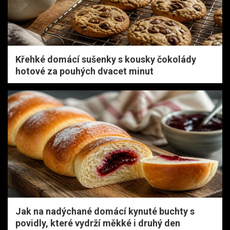
Křehké domácí sušenky s kousky čokolády
hotové za pouhých dvacet minut
Jak na nadýchané domácí kynuté buchty s
povidly, které vydrží měkké i druhý den