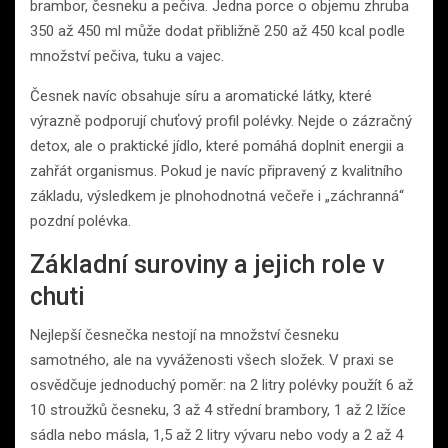
brambor, česneku a pečiva. Jedna porce o objemu zhruba
350 až 450 ml může dodat přibližně 250 až 450 kcal podle
množství pečiva, tuku a vajec.
Česnek navíc obsahuje síru a aromatické látky, které
výrazně podporují chuťový profil polévky. Nejde o zázračný
detox, ale o praktické jídlo, které pomáhá doplnit energii a
zahřát organismus. Pokud je navíc připravený z kvalitního
základu, výsledkem je plnohodnotná večeře i „záchranná“
pozdní polévka.
Základní suroviny a jejich role v
chuti
Nejlepší česnečka nestojí na množství česneku
samotného, ale na vyváženosti všech složek. V praxi se
osvědčuje jednoduchý poměr: na 2 litry polévky použít 6 až
10 stroužků česneku, 3 až 4 střední brambory, 1 až 2 lžíce
sádla nebo másla, 1,5 až 2 litry vývaru nebo vody a 2 až 4