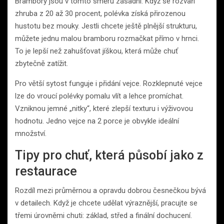
Brambory jsou v tomto směru zásadní. Když se rozvaří
zhruba z 20 až 30 procent, polévka získá přirozenou
hustotu bez mouky. Jestli chcete ještě plnější strukturu,
můžete jednu malou bramboru rozmačkat přímo v hrnci.
To je lepší než zahušťovat jíškou, která může chuť
zbytečně zatížit.
Pro větší sytost funguje i přidání vejce. Rozklepnuté vejce
lze do vroucí polévky pomalu vlít a lehce promíchat.
Vzniknou jemné „nitky“, které zlepší texturu i výživovou
hodnotu. Jedno vejce na 2 porce je obvykle ideální
množství.
Tipy pro chuť, která působí jako z
restaurace
Rozdíl mezi průměrnou a opravdu dobrou česnečkou bývá
v detailech. Když je chcete udělat výraznější, pracujte se
třemi úrovněmi chuti: základ, střed a finální dochucení.