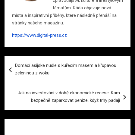
zpravodajství, kultuře a lifestylovým
tématům. Ráda objevuje nová
místa a inspirativní příběhy, které následně přenáší na
stránky našeho magazínu.
https://www.digital-press.cz
Navigace
Domácí asijské nudle s kuřecím masem a křupavou
pro
zeleninou z woku
příspěvek
Jak na investování v době ekonomické recese: Kam
bezpečně zaparkovat peníze, když trhy padají