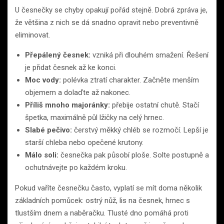
U česnečky se chyby opakují pořád stejně. Dobrá zpráva je,
že většina z nich se dá snadno opravit nebo preventivně
eliminovat.
Přepálený česnek:
vzniká při dlouhém smažení. Řešení
je přidat česnek až ke konci.
Moc vody:
polévka ztratí charakter. Začněte menším
objemem a dolaďte až nakonec.
Příliš mnoho majoránky:
přebije ostatní chutě. Stačí
špetka, maximálně půl lžičky na celý hrnec.
Slabé pečivo:
čerstvý měkký chléb se rozmočí. Lepší je
starší chleba nebo opečené krutony.
Málo soli:
česnečka pak působí ploše. Solte postupně a
ochutnávejte po každém kroku.
Pokud vaříte česnečku často, vyplatí se mít doma několik
základních pomůcek: ostrý nůž, lis na česnek, hrnec s
tlustším dnem a naběračku. Tlusté dno pomáhá proti