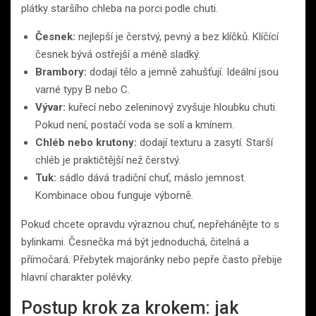
plátky staršího chleba na porci podle chuti.
Česnek:
nejlepší je čerstvý, pevný a bez klíčků. Klíčící
česnek bývá ostřejší a méně sladký.
Brambory:
dodají tělo a jemně zahušťují. Ideální jsou
varné typy B nebo C.
Vývar:
kuřecí nebo zeleninový zvyšuje hloubku chuti.
Pokud není, postačí voda se solí a kmínem.
Chléb nebo krutony:
dodají texturu a zasytí. Starší
chléb je praktičtější než čerstvý.
Tuk:
sádlo dává tradiční chuť, máslo jemnost.
Kombinace obou funguje výborně.
Pokud chcete opravdu výraznou chuť, nepřehánějte to s
bylinkami. Česnečka má být jednoduchá, čitelná a
přímočará. Přebytek majoránky nebo pepře často přebije
hlavní charakter polévky.
Postup krok za krokem: jak