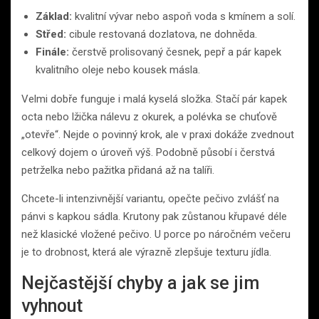
Základ:
kvalitní vývar nebo aspoň voda s kmínem a solí.
Střed:
cibule restovaná dozlatova, ne dohněda.
Finále:
čerstvě prolisovaný česnek, pepř a pár kapek
kvalitního oleje nebo kousek másla.
Velmi dobře funguje i malá kyselá složka. Stačí pár kapek
octa nebo lžička nálevu z okurek, a polévka se chuťově
„otevře“. Nejde o povinný krok, ale v praxi dokáže zvednout
celkový dojem o úroveň výš. Podobně působí i čerstvá
petrželka nebo pažitka přidaná až na talíři.
Chcete-li intenzivnější variantu, opečte pečivo zvlášť na
pánvi s kapkou sádla. Krutony pak zůstanou křupavé déle
než klasické vložené pečivo. U porce po náročném večeru
je to drobnost, která ale výrazně zlepšuje texturu jídla.
Nejčastější chyby a jak se jim
vyhnout