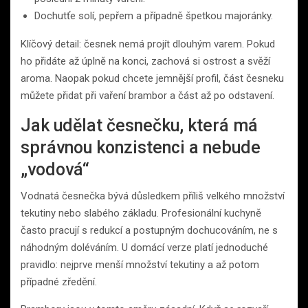
Dochutťe solí, pepřem a případně špetkou majoránky.
Klíčový detail: česnek nemá projít dlouhým varem. Pokud
ho přidáte až úplně na konci, zachová si ostrost a svěží
aroma. Naopak pokud chcete jemnější profil, část česneku
můžete přidat při vaření brambor a část až po odstavení.
Jak udělat česnečku, která má
správnou konzistenci a nebude
„vodová“
Vodnatá česnečka bývá důsledkem příliš velkého množství
tekutiny nebo slabého základu. Profesionální kuchyně
často pracují s redukcí a postupným dochucováním, ne s
náhodným doléváním. U domácí verze platí jednoduché
pravidlo: nejprve menší množství tekutiny a až potom
případné zředění.