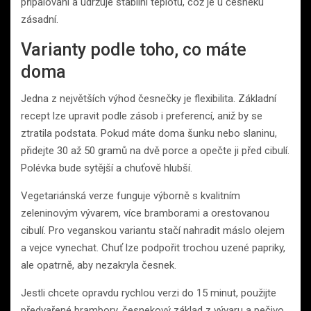
připalování a udržuje stabilní teplotu, což je u česneku
zásadní.
Varianty podle toho, co máte
doma
Jedna z největších výhod česnečky je flexibilita. Základní
recept lze upravit podle zásob i preferencí, aniž by se
ztratila podstata. Pokud máte doma šunku nebo slaninu,
přidejte 30 až 50 gramů na dvě porce a opečte ji před cibulí.
Polévka bude sytější a chuťově hlubší.
Vegetariánská verze funguje výborně s kvalitním
zeleninovým vývarem, více bramborami a orestovanou
cibulí. Pro veganskou variantu stačí nahradit máslo olejem
a vejce vynechat. Chuť lze podpořit trochou uzené papriky,
ale opatrně, aby nezakryla česnek.
Jestli chcete opravdu rychlou verzi do 15 minut, použijte
předvařené brambory, česnekový základ z vývaru a pečivo