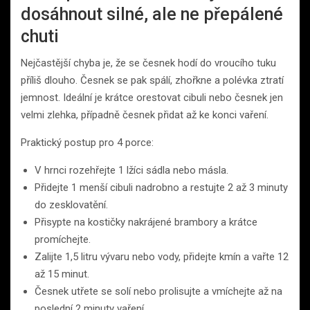
dosáhnout silné, ale ne přepálené
chuti
Nejčastější chyba je, že se česnek hodí do vroucího tuku
příliš dlouho. Česnek se pak spálí, zhořkne a polévka ztratí
jemnost. Ideální je krátce orestovat cibuli nebo česnek jen
velmi zlehka, případně česnek přidat až ke konci vaření.
Praktický postup pro 4 porce:
V hrnci rozehřejte 1 lžíci sádla nebo másla.
Přidejte 1 menší cibuli nadrobno a restujte 2 až 3 minuty
do zesklovatění.
Přisypte na kostičky nakrájené brambory a krátce
promíchejte.
Zalijte 1,5 litru vývaru nebo vody, přidejte kmín a vařte 12
až 15 minut.
Česnek utřete se solí nebo prolisujte a vmíchejte až na
poslední 2 minuty vaření.