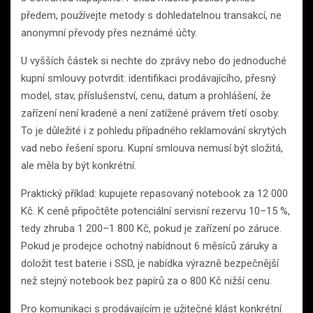
předem, používejte metody s dohledatelnou transakcí, ne
anonymní převody přes neznámé účty.
U vyšších částek si nechte do zprávy nebo do jednoduché
kupní smlouvy potvrdit: identifikaci prodávajícího, přesný
model, stav, příslušenství, cenu, datum a prohlášení, že
zařízení není kradené a není zatížené právem třetí osoby.
To je důležité i z pohledu případného reklamování skrytých
vad nebo řešení sporu. Kupní smlouva nemusí být složitá,
ale měla by být konkrétní.
Praktický příklad: kupujete repasovaný notebook za 12 000
Kč. K ceně připočtěte potenciální servisní rezervu 10–15 %,
tedy zhruba 1 200–1 800 Kč, pokud je zařízení po záruce.
Pokud je prodejce ochotný nabídnout 6 měsíců záruky a
doložit test baterie i SSD, je nabídka výrazně bezpečnější
než stejný notebook bez papírů za o 800 Kč nižší cenu.
Pro komunikaci s prodávajícím je užitečné klást konkrétní