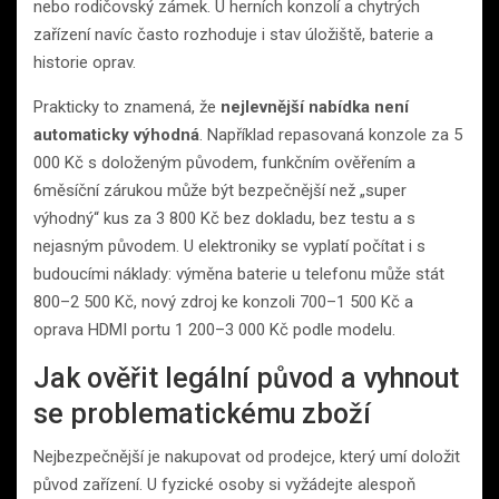
nebo rodičovský zámek. U herních konzolí a chytrých
zařízení navíc často rozhoduje i stav úložiště, baterie a
historie oprav.
Prakticky to znamená, že
nejlevnější nabídka není
automaticky výhodná
. Například repasovaná konzole za 5
000 Kč s doloženým původem, funkčním ověřením a
6měsíční zárukou může být bezpečnější než „super
výhodný“ kus za 3 800 Kč bez dokladu, bez testu a s
nejasným původem. U elektroniky se vyplatí počítat i s
budoucími náklady: výměna baterie u telefonu může stát
800–2 500 Kč, nový zdroj ke konzoli 700–1 500 Kč a
oprava HDMI portu 1 200–3 000 Kč podle modelu.
Jak ověřit legální původ a vyhnout
se problematickému zboží
Nejbezpečnější je nakupovat od prodejce, který umí doložit
původ zařízení. U fyzické osoby si vyžádejte alespoň