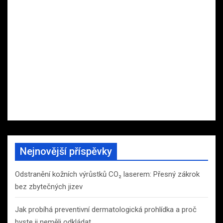
Nejnovější příspěvky
Odstranění kožních výrůstků CO₂ laserem: Přesný zákrok
bez zbytečných jizev
Jak probíhá preventivní dermatologická prohlídka a proč
byste ji neměli odkládat