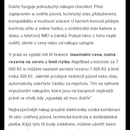
Dobře funguje jednoduchý nákupní checklist. Před
zaplacením si ověřte původ, technický stav, příslušenství,
kompatibilitu a možnost vrácení. U herních konzolí přidejte
kontrolu účtu a online funkcí, u notebooků stav baterie a
disku, u telefonů IMEI a zámků. Pokud něco z toho nejde
ověřit, slevte z ceny nebo od nákupu ustupte.
V praxi se vyplatí mít tři hranice:
maximální cena
,
nutná
rezerva na servis
a
limit rizika
. Například u konzole za 7
000 Kč si můžete nastavit servisní rezervu 1 000 Kč a limit
rizika 500 Kč. Jakmile prodejce nedoloží původ nebo stav,
automaticky odečtete částku za nejistotu. Tím se vyhnete
impulzivním nákupům, které jsou na bazarech nejdražší
právě ve chvíli, kdy „vypadaly až moc dobře“.
Nejbezpečnější nákup použité elektroniky vzniká kombinací
tří věcí: ověřený původ, technická kontrola a dohledatelná
platba. Když tyto tři body zvládnete, můžete ušetřit tisíce