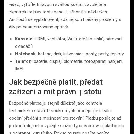
video, vyfoťte tmavou i světlou scénu, zavolejte a
zkontrolujte hlasitost i echo. U iPhonů a některých
Androidů se vyplatí ověřit, zda nejsou hlášeny problémy s
díly po neautorizované opravě.
Konzole:
HDMI, ventilátor, Wi‑Fi, čtečka disků, párování
ovladačů.
Notebook:
baterie, disk, klávesnice, panty, porty, teploty.
Telefon:
baterie, displej, biometrie, fotoaparát, nabíjení,
IMEI.
Jak bezpečně platit, předat
zařízení a mít právní jistotu
Bezpečná platba je stejně důležitá jako kontrola
technického stavu. U soukromých prodejců je ideální
osobní předání s možností otestování. Platbu posílejte až
po kontrole, nebo využijte službu typu
escrow
či platformu
s ochranou kupujícího. Pokud musíte posílat peníze