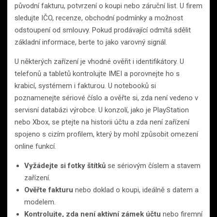
původní fakturu, potvrzení o koupi nebo záruční list. U firem
sledujte IČO, recenze, obchodní podmínky a možnost
odstoupení od smlouvy. Pokud prodávající odmítá sdělit
základní informace, berte to jako varovný signál.
U některých zařízení je vhodné ověřit i identifikátory. U
telefonů a tabletů kontrolujte IMEI a porovnejte ho s
krabicí, systémem i fakturou. U notebooků si
poznamenejte sériové číslo a ověřte si, zda není vedeno v
servisní databázi výrobce. U konzolí, jako je PlayStation
nebo Xbox, se ptejte na historii účtu a zda není zařízení
spojeno s cizím profilem, který by mohl způsobit omezení
online funkcí.
Vyžádejte si fotky štítků
se sériovým číslem a stavem
zařízení.
Ověřte fakturu
nebo doklad o koupi, ideálně s datem a
modelem.
Kontrolujte, zda není aktivní zámek účtu
nebo firemní