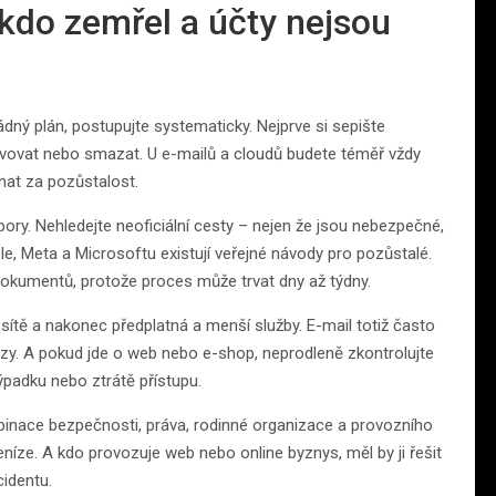
kdo zemřel a účty nejsou
žádný plán, postupujte systematicky. Nejprve si sepište
hivovat nebo smazat. U e-mailů a cloudů budete téměř vždy
nat za pozůstalost.
pory. Nehledejte neoficiální cesty – nejen že jsou nebezpečné,
e, Meta a Microsoftu existují veřejné návody pro pozůstalé.
y dokumentů, protože proces může trvat dny až týdny.
 sítě a nakonec předplatná a menší služby. E-mail totiž často
zy. A pokud jde o web nebo e-shop, neprodleně zkontrolujte
ýpadku nebo ztrátě přístupu.
binace bezpečnosti, práva, rodinné organizace a provozního
i peníze. A kdo provozuje web nebo online byznys, měl by ji řešit
cidentu.