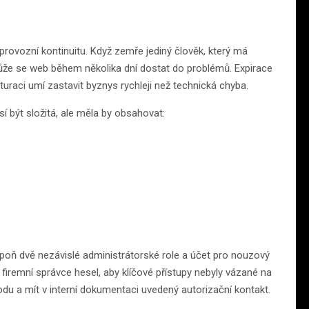
provozní kontinuitu. Když zemře jediný člověk, který má
ůže se web během několika dní dostat do problémů. Expirace
uraci umí zastavit byznys rychleji než technická chyba.
í být složitá, ale měla by obsahovat:
oň dvě nezávislé administrátorské role a účet pro nouzový
 firemní správce hesel, aby klíčové přístupy nebyly vázané na
du a mít v interní dokumentaci uvedený autorizační kontakt.