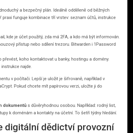
 jednoduchý a bezpečný plán. Ideálně odděleně od běžných
V praxi funguje kombinace tří vrstev: seznam účtů, instrukce
mail, kde je účet použitý, zda má 2FA, a kdo má být informován.
 nouzový přístup nebo sdílení trezoru. Bitwarden i 1Password
o převést, koho kontaktovat u banky, hostingu a domény.
e instrukce najde.
tu v počítači. Lepší je uložit je šifrovaně, například v
rypt. Pokud chcete mít papírovou verzi, uložte ji do
ch dokumentů
s důvěryhodnou osobou. Například: rodný list,
stupy k doménám a kontakty na účetní. To šetří týdny hledání.
 digitální dědictví provozní