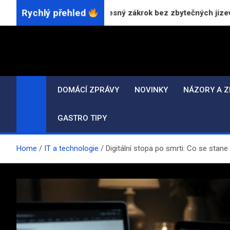
Skip
Rychlý přehled
ů CO₂ laserem: Přesný zákrok bez zbytečných jizev
to
content
DOMÁCÍ ZPRÁVY
NOVINKY
NÁZORY A Z
GASTRO TIPY
Home
IT a technologie
Digitální stopa po smrti: Co se stane