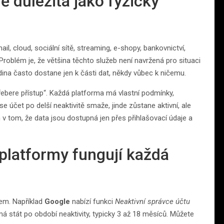
ně důležitá jako fyzický
l, cloud, sociální sítě, streaming, e-shopy, bankovnictví,
Problém je, že většina těchto služeb není navržená pro situaci
ina často dostane jen k části dat, někdy vůbec k ničemu.
přebere přístup“. Každá platforma má vlastní podmínky,
 se účet po delší neaktivitě smaže, jinde zůstane aktivní, ale
v tom, že data jsou dostupná jen přes přihlašovací údaje a
 platformy fungují každá
dem. Například
Google
nabízí funkci
Neaktivní správce účtu
á stát po období neaktivity, typicky 3 až 18 měsíců. Můžete