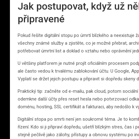
Jak postupovat, když už ně
připravené
Pokud řešíte digitální stopu po úmrtí blízkého a neexistuje 
všechny známé služby a zjistěte, co je možné přebrat, arc
potřebovat úmrtní list a doklad o vztahu nebo oprávnění jed
U většiny platforem je nutné projít oficiálním procesem pod
ale často vedou k trvalému zablokování účtu. U Google, Appl
Vyplatí se držet jejich postupu a připravit si dopředu sken
Praktický tip: začněte od e-mailu, pak cloud, potom sociální
odemkne další účty přes reset hesla nebo potvrzovací odka
doménu, hosting, SSL certifikát a fakturaci, aby nedošlo k v
Digitální stopa po smrti není jen soukromé téma. Je to kom
řízení. Kdo si ji připraví dopředu, ušetří blízkým stres, čas 
stejně pečlivě jako zálohy, přístupy a obnovu systému po in