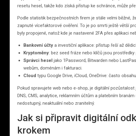
resetu hesel, takže kdo získá přístup ke schránce, může přev
Podle statistik bezpečnostních firem je stále velmi běžné, ž
zapnuté vícefaktorové ověření. To je po smrti ještě větší pr
byly propojené, natož kde je nastavené 2FA přes aplikaci neb
Bankovní účty
a investiční aplikace: přístup řeší až dědi
Kryptoměny
: bez seed fráze nebo klíčů jsou prostředky 
Správci hesel
jako 1Password, Bitwarden nebo LastPass
webům, doménám i fakturaci.
Cloud
typu Google Drive, iCloud, OneDrive: často obsahu
Pokud spravujete web nebo e-shop, je digitální pozůstalost 
DNS, CMS, analytice, reklamním účtům a platebním branám 
nedostupný, neaktuální nebo zranitelný.
Jak si připravit digitální o
krokem