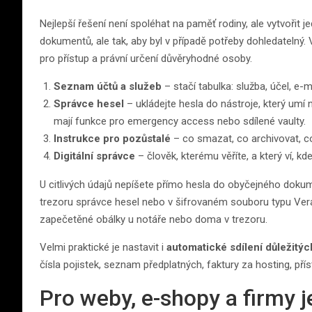
Nejlepší řešení není spoléhat na paměť rodiny, ale vytvořit
dokumentů, ale tak, aby byl v případě potřeby dohledatelný. 
pro přístup a právní určení důvěryhodné osoby.
Seznam účtů a služeb
– stačí tabulka: služba, účel, e-
Správce hesel
– ukládejte hesla do nástroje, který umí
mají funkce pro emergency access nebo sdílené vaulty.
Instrukce pro pozůstalé
– co smazat, co archivovat, c
Digitální správce
– člověk, kterému věříte, a který ví, kd
U citlivých údajů nepíšete přímo hesla do obyčejného dokumen
trezoru správce hesel nebo v šifrovaném souboru typu VeraC
zapečetěné obálky u notáře nebo doma v trezoru.
Velmi praktické je nastavit i
automatické sdílení důležitý
čísla pojistek, seznam předplatných, faktury za hosting, pří
Pro weby, e-shopy a firmy je