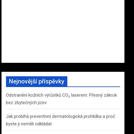
Nejnovější příspěvky
Odstranění kožních výrůstků CO₂ laserem: Přesný zákrok
bez zbytečných jizev
Jak probíhá preventivní dermatologická prohlídka a proč
byste ji neměli odkládat