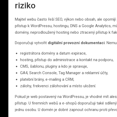
riziko
Majitel webu často řeší SEO, výkon nebo obsah, ale opomíjí 
přístup k WordPressu, hostingu, DNS a Google Analytics, m
domény, neprodloužený hosting nebo ztracený přístup k fakt
Doporučuji vytvořit
digitální provozní dokumentaci
. Nemus
registrátora domény a datum expirace,
hosting, přístup do administrace a kontakt na podporu,
CMS, šablonu, pluginy a kdo je spravuje,
GA4, Search Console, Tag Manager a reklamní účty,
platební brány, e-mailing a CRM,
zálohy, frekvenci zálohování a místo uložení.
Pokud je web postavený na WordPressu, je vhodné mít alesp
přístup. U firemních webů a e-shopů doporučuji také sdílený
jednu osobu. U domén je dobré zapnout ochranu proti převo