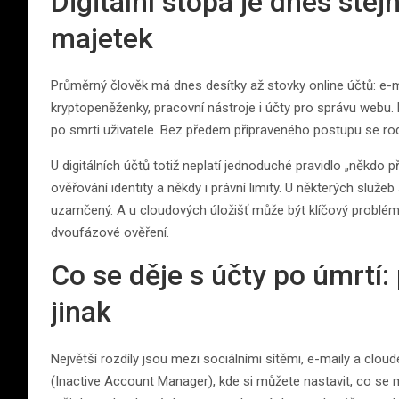
Digitální stopa je dnes stej
majetek
Průměrný člověk má dnes desítky až stovky online účtů: e-mai
kryptopeněženky, pracovní nástroje i účty pro správu webu. 
po smrti uživatele. Bez předem připraveného postupu se rod
U digitálních účtů totiž neplatí jednoduché pravidlo „někdo 
ověřování identity a někdy i právní limity. U některých služeb
uzamčený. A u cloudových úložišť může být klíčový problém 
dvoufázové ověření.
Co se děje s účty po úmrtí:
jinak
Největší rozdíly jsou mezi sociálními sítěmi, e-maily a clou
(Inactive Account Manager), kde si můžete nastavit, co se m