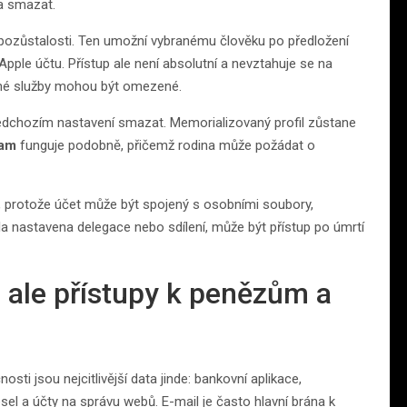
la smazat.
e pozůstalosti. Ten umožní vybranému člověku po předložení
 Apple účtu. Přístup ale není absolutní a nevztahuje se na
ané služby mohou být omezené.
dchozím nastavení smazat. Memorializovaný profil zůstane
ram
funguje podobně, přičemž rodina může požádat o
í, protože účet může být spojený s osobními soubory,
 nastavena delegace nebo sdílení, může být přístup po úmrtí
y, ale přístupy k penězům a
ti jsou nejcitlivější data jinde: bankovní aplikace,
sel a účty na správu webů. E-mail je často hlavní brána k