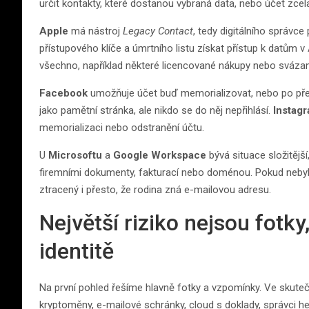
určit kontakty, které dostanou vybraná data, nebo účet zce
Apple
má nástroj
Legacy Contact
, tedy digitálního správc
přístupového klíče a úmrtního listu získat přístup k datům v
všechno, například některé licencované nákupy nebo sváz
Facebook
umožňuje účet buď memorializovat, nebo po pře
jako pamětní stránka, ale nikdo se do něj nepřihlásí.
Instag
memorializaci nebo odstranění účtu.
U
Microsoftu
a
Google Workspace
bývá situace složitějš
firemními dokumenty, fakturací nebo doménou. Pokud nebyla
ztracený i přesto, že rodina zná e-mailovou adresu.
Největší riziko nejsou fotk
identitě
Na první pohled řešíme hlavně fotky a vzpomínky. Ve skutečnos
kryptoměny, e-mailové schránky, cloud s doklady, správci he