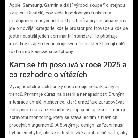
Apple, Samsung, Garmin a další výrobci soupeří o stejnou
skupinu uživatelů, což vede k podobným funkcím a
postupnému nasycení trhu. U prstenů a brýlí je situace jiná:
jde o novější kategorie, kde je prostor pro inovace a kde se
ještě neustálil jeden dominantní standard. To přitahuje
investice i zájem technologických firem, které hledají další
růst mimo klasické smartphony.
Kam se trh posouvá v roce 2025 a
co rozhodne o vítězích
Vývoj nositelné elektroniky dnes určuje několik jasných
trendů. Prvním je důraz na baterii a nenápadnost. Druhým
integrace umělé inteligence, která umožňuje zpracovávat
data přímo na zařízení nebo v propojené aplikaci. Třetím je
zdravotní monitoring, který se stává jedním z hlavních
prodejních argumentů. A čtvrtým je design: zařízení musí
být nejen chytré, ale také dost hezké a pohodlné na to, aby