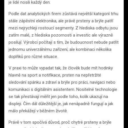
je lidé nosili každý den.
Podle dat analytických firem zůstává největší kategorií trhu
stále zápěstní elektronika, ale právě prsteny a brýle patří
mezi nejrychleji rostoucí segmenty. Z hlediska odbytu jsou
zatím malé, z hlediska pozornosti a investic ale výrazně
posilují. Výrobci počítají s tím, že budoucnost nebude patřit
jednomu univerzálnímu zařízení, ale kombinaci několika
doplňků pro různé situace.
V praxi to může vypadat tak, že člověk bude mít hodinky
hlavně na sport a notifikace, prsten na nepřetržité
sledování spánku a zdraví a brýle pro práci, navigaci nebo
komunikaci s digitálním asistentem. Nositelné technologie
se tak přestávají měřit jen podle toho, kolik ukazují na
displeji. Čím dál důležitější je, jak nenápadně fungují a jak
málo překážejí v běžném životě.
Právě v tom spočívá důvod, proč chytré prsteny a brýle