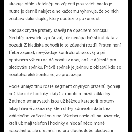
ukazuje stále zřetelněji: na zápěstí jsou vidět, často je
nutné je denně nabíjet a ne každému vyhovuje, že po nich
zůstává další displej, který soutěží o pozornost.
Naopak chytré prsteny stavějí na opačném principu.
Nechtějí uživatele vyrušovat, ale nenápadně sbírat data v
pozadí. Z hlediska pohodlí je to zásadní rozdíl. Prsten není
třeba zapínat, nevyžaduje kontrolu obrazovky a při
správném výběru se dá nosit i v noci, což je důležité pro
sledování spánku. Právě spánek je jednou z oblastí, kde se
nositelná elektronika nejvíc prosazuje.
Podle analýz trhu roste segment chytrých prstenů rychleji
než klasické hodinky, i když z mnohem nižší základny.
Zatímco smartwatch jsou už běžnou kategorií, prsteny
lákají hlavně zákazníky, kteří chtějí zdravotní data bez
viditelného zařízení na ruce. Výrobci navíc cílí na uživatele,
kteří už mají telefon i hodinky a hledají něco méně
nápadného, ale přesnějšího pro dlouhodobé sledování