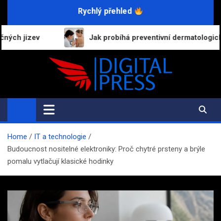
Skip
Rychlý přehled
to
content
Jak probíhá preventivní dermatologická prohlídka a p
Digital-Press.cz
Kvalitní informace pro každý den
Home
IT a technologie
Budoucnost nositelné elektroniky: Proč chytré prsteny a brýle
pomalu vytlačují klasické hodinky