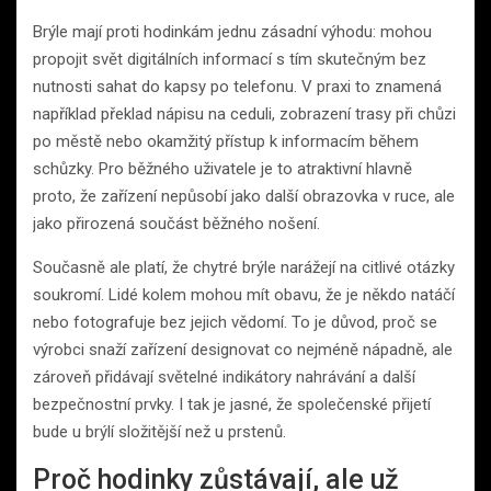
Brýle mají proti hodinkám jednu zásadní výhodu: mohou
propojit svět digitálních informací s tím skutečným bez
nutnosti sahat do kapsy po telefonu. V praxi to znamená
například překlad nápisu na ceduli, zobrazení trasy při chůzi
po městě nebo okamžitý přístup k informacím během
schůzky. Pro běžného uživatele je to atraktivní hlavně
proto, že zařízení nepůsobí jako další obrazovka v ruce, ale
jako přirozená součást běžného nošení.
Současně ale platí, že chytré brýle narážejí na citlivé otázky
soukromí. Lidé kolem mohou mít obavu, že je někdo natáčí
nebo fotografuje bez jejich vědomí. To je důvod, proč se
výrobci snaží zařízení designovat co nejméně nápadně, ale
zároveň přidávají světelné indikátory nahrávání a další
bezpečnostní prvky. I tak je jasné, že společenské přijetí
bude u brýlí složitější než u prstenů.
Proč hodinky zůstávají, ale už