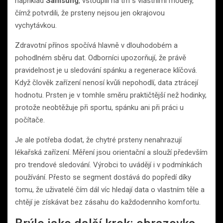
například
Samsung
, vstoupili na trh s vlastními modely,
čímž potvrdili, že prsteny nejsou jen okrajovou
vychytávkou.
Zdravotní přínos spočívá hlavně v dlouhodobém a
pohodlném sběru dat. Odborníci upozorňují, že právě
pravidelnost je u sledování spánku a regenerace klíčová.
Když člověk zařízení nenosí kvůli nepohodlí, data ztrácejí
hodnotu. Prsten je v tomhle směru praktičtější než hodinky,
protože neobtěžuje při sportu, spánku ani při práci u
počítače.
Je ale potřeba dodat, že chytré prsteny nenahrazují
lékařská zařízení. Měření jsou orientační a slouží především
pro trendové sledování. Výrobci to uvádějí i v podmínkách
používání. Přesto se segment dostává do popředí díky
tomu, že uživatelé čím dál víc hledají data o vlastním těle a
chtějí je získávat bez zásahu do každodenního komfortu.