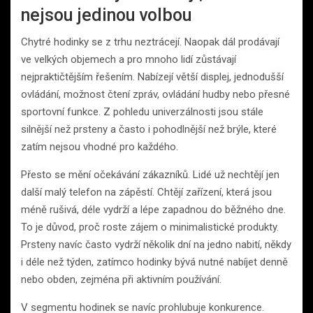
nejsou jedinou volbou
Chytré hodinky se z trhu neztrácejí. Naopak dál prodávají
ve velkých objemech a pro mnoho lidí zůstávají
nejpraktičtějším řešením. Nabízejí větší displej, jednodušší
ovládání, možnost čtení zpráv, ovládání hudby nebo přesné
sportovní funkce. Z pohledu univerzálnosti jsou stále
silnější než prsteny a často i pohodlnější než brýle, které
zatím nejsou vhodné pro každého.
Přesto se mění očekávání zákazníků. Lidé už nechtějí jen
další malý telefon na zápěstí. Chtějí zařízení, která jsou
méně rušivá, déle vydrží a lépe zapadnou do běžného dne.
To je důvod, proč roste zájem o minimalistické produkty.
Prsteny navíc často vydrží několik dní na jedno nabití, někdy
i déle než týden, zatímco hodinky bývá nutné nabíjet denně
nebo obden, zejména při aktivním používání.
V segmentu hodinek se navíc prohlubuje konkurence.