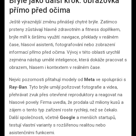
Brýle jako další krok: obrazovka
přímo před očima
Ještě výraznější změnu přinášejí chytré brýle. Zatímco
prsteny zůstávají hlavně zdravotním a fitness doplňkem,
brýle míří k širšímu využití: navigace, překlady v reálném
čase, hlasoví asistenti, fotografování nebo zobrazení
informací přímo před očima. Vývoj v této oblasti urychlil
zejména nástup umělé inteligence, která dokáže pracovat s
obrazem, hlasem i kontextem v reálném čase.
Nejvíc pozornosti přitahují modely od
Meta
ve spolupráci s
Ray-Ban
. Tyto brýle umějí pořizovat fotografie a videa,
přehrávat zvuk přes otevřené reproduktory a reagovat na
hlasové povely. Firma uvedla, že prodala už miliony kusů a
zájem o tento typ zařízení roste rychleji, než se čekalo.
Další společnosti, včetně
Google
a menších startupů,
testují vlastní varianty s rozšířenou realitou nebo
asistenčními funkcemi.