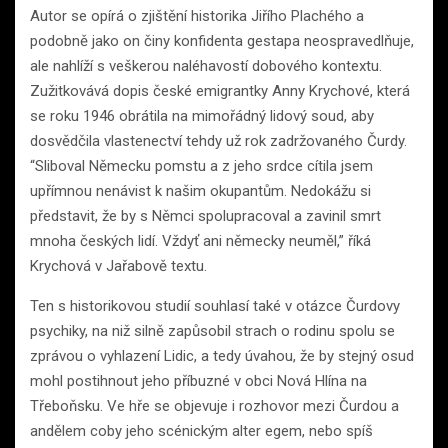
Autor se opírá o zjištění historika Jiřího Plachého a
podobně jako on činy konfidenta gestapa neospravedlňuje,
ale nahlíží s veškerou naléhavostí dobového kontextu.
Zužitkovává dopis české emigrantky Anny Krychové, která
se roku 1946 obrátila na mimořádný lidový soud, aby
dosvědčila vlastenectví tehdy už rok zadržovaného Čurdy.
“Sliboval Německu pomstu a z jeho srdce cítila jsem
upřímnou nenávist k našim okupantům. Nedokážu si
představit, že by s Němci spolupracoval a zavinil smrt
mnoha českých lidí. Vždyť ani německy neuměl,” říká
Krychová v Jařabově textu.
Ten s historikovou studií souhlasí také v otázce Čurdovy
psychiky, na niž silně zapůsobil strach o rodinu spolu se
zprávou o vyhlazení Lidic, a tedy úvahou, že by stejný osud
mohl postihnout jeho příbuzné v obci Nová Hlína na
Třeboňsku. Ve hře se objevuje i rozhovor mezi Čurdou a
andělem coby jeho scénickým alter egem, nebo spíš