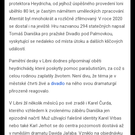
protektora Heydricha, od jejíhož úspěšného provedení loni
uběhlo 80 let, je častým námětem uměleckých zpracování.
Atentát byl mnohokrát a rozličně zfilmovaný. V roce 2020
se dostal i na jeviště. Hru nazvanou 294 statečných napsal
Tomáš Dianiška pro pražské Divadlo pod Palmovkou,
vyskytující se nedaleko od místa útoku a dalších klíčových
událostí.
Pamětní desky v Libni dodnes připomínají oběti
heydrichiády, které poskytly pomoc parašutistům, za což s
celou rodinou zaplatily životem. Není divu, že téma je v
městské čtvrti živé a
divadlo
na něho svou dramaturgií
přirozeně reagovalo.
V Libni žil několik měsíců po své zradě i Karel Čurda,
kterého vzhledem k zvolenému záběru Dianiška jen
epizodně načrtl. Muž užívající falešné identity Karel Vrbas
nebo také Karl Jerhot se do centra pozornosti dostává až
v nynějším dramatu Davida Jařaba. Vzniklo na objednávku