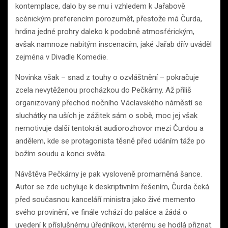
kontemplace, dalo by se mu i vzhledem k Jařabově
scénickým preferencím porozumět, přestože má Čurda,
hrdina jedné prohry daleko k podobně atmosférickým,
avšak namnoze nabitým inscenacím, jaké Jařab dřív uváděl
zejména v Divadle Komedie.
Novinka však – snad z touhy o ozvláštnění – pokračuje
zcela nevytěženou procházkou do Pečkárny. Až příliš
organizovaný přechod nočního Václavského náměstí se
sluchátky na uších je zážitek sám o sobě, moc jej však
nemotivuje další tentokrát audiorozhovor mezi Čurdou a
andělem, kde se protagonista těsně před udáním táže po
božím soudu a konci světa.
Návštěva Pečkárny je pak vysloveně promarněná šance.
Autor se zde uchyluje k deskriptivním řešením, Čurda čeká
před současnou kanceláří ministra jako živé memento
svého provinění, ve finále vchází do paláce a žádá o
uvedení k příslušnému úředníkovi, kterému se hodlá přiznat.