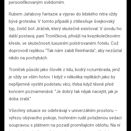
personifikovaným svědomím.
Rubem Jařabovy fantazie a výprav do lidského nitra vždy
bývá groteska. V tomto případě ji ztělesňuje švejkovský
typ, čistič bot Jiráček, který skutečně existoval. V úvodu ho
další postava, paní Troníčková, přiváží na kvazikolečkovém
křesle, ve skutečnosti luxusním polstrovaném fotelu. Což
doprovodí replikou “Tak nám zabili Reinharda”, aby nezůstal
nikdo na pochybách.
Troníček působí jako člověk z lidu, bodrý rozumbrada, jenž
je vždy se vším hotov. I když v několika replikách jako by
nepříjemně vystihl podstatu věci, třeba když těsně před
koncem poznamenává: “Je dobrý tak nějak nacejtit, jak je
doba zralá.”
Všechny situace se odehrávají v univerzálním prostoru –
výřezu obývacího pokoje, tvořeném rudě potaženou sedací
soupravou s plátnem na pozadí promítajícím oblohu. Na ní