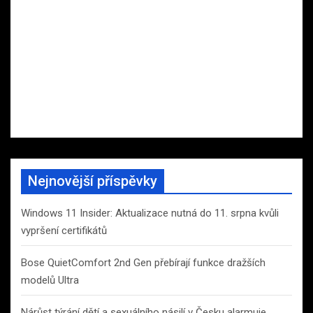
Nejnovější příspěvky
Windows 11 Insider: Aktualizace nutná do 11. srpna kvůli
vypršení certifikátů
Bose QuietComfort 2nd Gen přebírají funkce dražších
modelů Ultra
Nárůst týrání dětí a sexuálního násilí v Česku alarmuje