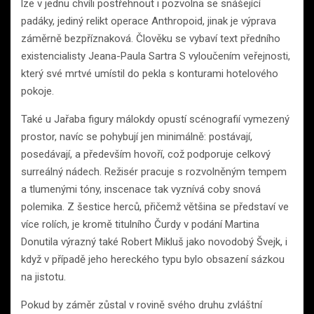
lze v jednu chvíli postřehnout i pozvolna se snášející
padáky, jediný relikt operace Anthropoid, jinak je výprava
záměrně bezpříznaková. Člověku se vybaví text předního
existencialisty Jeana-Paula Sartra S vyloučením veřejnosti,
který své mrtvé umístil do pekla s konturami hotelového
pokoje.
Také u Jařaba figury málokdy opustí scénografií vymezený
prostor, navíc se pohybují jen minimálně: postávají,
posedávají, a především hovoří, což podporuje celkový
surreálný nádech. Režisér pracuje s rozvolněným tempem
a tlumenými tóny, inscenace tak vyznívá coby snová
polemika. Z šestice herců, přičemž většina se představí ve
více rolích, je kromě titulního Čurdy v podání Martina
Donutila výrazný také Robert Mikluš jako novodobý Švejk, i
když v případě jeho hereckého typu bylo obsazení sázkou
na jistotu.
Pokud by záměr zůstal v rovině svého druhu zvláštní