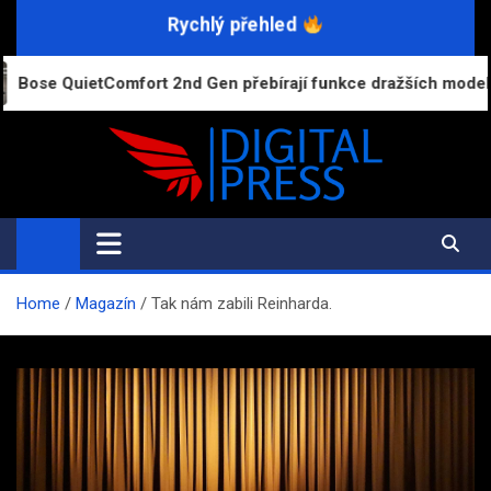
Skip
Rychlý přehled
to
content
t 2nd Gen přebírají funkce dražších modelů Ultra
Digital-Press.cz
Kvalitní informace pro každý den
Home
Magazín
Tak nám zabili Reinharda.