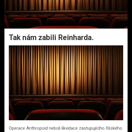
Tak nám zabili Reinharda.
Operace Anthropoid neboli likvidace zastupujícího říšského