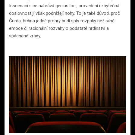
Inscenaci sice nahrává genius loci, provedení i zbytečná
doslovnost jí však podrážejí nohy. To je také důvod, proč
Čurda, hrdina jedné prohry budí spíš rozpaky než silné
emoce či racionální rozvahy o podstatě hrdinství a
spáchané zrady.