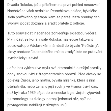
Divadla Rokoko, jež s příběhem na první pohled nesouvisí.
Nachází se však nedaleko Petschkova paláce, bývalého
sídla pražského gestapa, kam se parašutista osudný den
vypravil podat doznání a zradit přátele z odboje.
Tuto souvislost inscenace zohledňuje skladbou večera.
První část se koná v sále Rokoka, následuje takzvaný
audiowalk po Václavském náměstí do bývalé “Pečkárny”,
slovy anotace “autentického místa zrady”, kde se putování
symbolicky uzavírá.
Jařab hru vyklenul ve stylu své dramatické a režijní poetiky
coby snovou vizi z fragmentárních obrazů. Před diváky se
objevují Čurda, jeho matka, bývalá milenka, která s ním
otěhotněla, nebo žena, u jejíž rodiny ve Francii trávil čas,
než byl roku 1939 přijat do cizinecké legie. Jejich výpovědi,
tu monology, tu dialogy, nemají jednotící ráz, spíš na
protagonistu nahlížejí z různých úhlů.