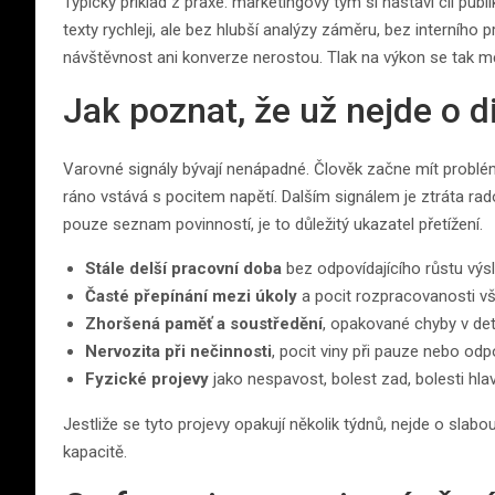
Typický příklad z praxe: marketingový tým si nastaví cíl pu
texty rychleji, ale bez hlubší analýzy záměru, bez interního pr
návštěvnost ani konverze nerostou. Tlak na výkon se tak měn
Jak poznat, že už nejde o di
Varovné signály bývají nenápadné. Člověk začne mít problém
ráno vstává s pocitem napětí. Dalším signálem je ztráta rado
pouze seznam povinností, je to důležitý ukazatel přetížení.
Stále delší pracovní doba
bez odpovídajícího růstu výs
Časté přepínání mezi úkoly
a pocit rozpracovanosti v
Zhoršená paměť a soustředění
, opakované chyby v det
Nervozita při nečinnosti
, pocit viny při pauze nebo odp
Fyzické projevy
jako nespavost, bolest zad, bolesti hl
Jestliže se tyto projevy opakují několik týdnů, nejde o slabou
kapacitě.