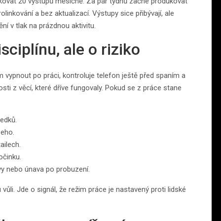
blikovat 20 výstupů měsíčně. Za pár týdnů začne produkovat
olinkování a bez aktualizací. Výstupy sice přibývají, ale
í v tlak na prázdnou aktivitu.
sciplínu, ale o riziko
 vypnout po práci, kontroluje telefon ještě před spaním a
sti z věcí, které dříve fungovaly. Pokud se z práce stane
ledků.
šeho.
ailech.
očinku.
avy nebo únava po probuzení.
 vůli. Jde o signál, že režim práce je nastavený proti lidské