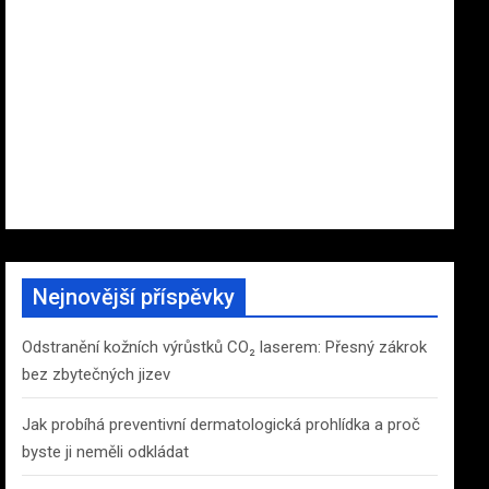
Nejnovější příspěvky
Odstranění kožních výrůstků CO₂ laserem: Přesný zákrok
bez zbytečných jizev
Jak probíhá preventivní dermatologická prohlídka a proč
byste ji neměli odkládat