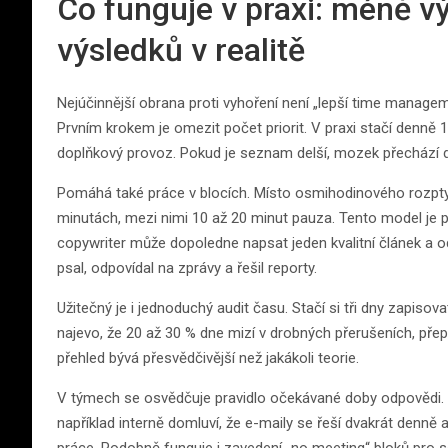
Co funguje v praxi: méně vý
výsledků v realitě
Nejúčinnější obrana proti vyhoření není „lepší time manag
Prvním krokem je omezit počet priorit. V praxi stačí denně 1
doplňkový provoz. Pokud je seznam delší, mozek přechází 
Pomáhá také práce v blocích. Místo osmihodinového rozptylu
minutách, mezi nimi 10 až 20 minut pauza. Tento model je po
copywriter může dopoledne napsat jeden kvalitní článek a o
psal, odpovídal na zprávy a řešil reporty.
Užitečný je i jednoduchý audit času. Stačí si tři dny zapis
najevo, že 20 až 30 % dne mizí v drobných přerušeních, přep
přehled bývá přesvědčivější než jakákoli teorie.
V týmech se osvědčuje pravidlo očekávané doby odpovědi. N
například interně domluví, že e-maily se řeší dvakrát denně 