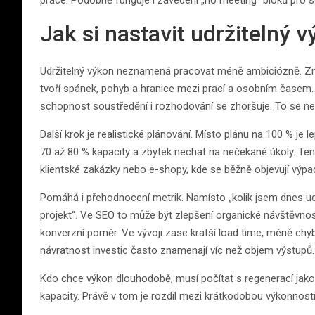
práce. Podobně funguje i zavedení „no meeting“ bloků pro 
Jak si nastavit udržitelný 
Udržitelný výkon neznamená pracovat méně ambiciózně. Zna
tvoří spánek, pohyb a hranice mezi prací a osobním časem. 
schopnost soustředění i rozhodování se zhoršuje. To se nep
Další krok je realistické plánování. Místo plánu na 100 % je
70 až 80 % kapacity a zbytek nechat na nečekané úkoly. Tento p
klientské zakázky nebo e-shopy, kde se běžně objevují výpad
Pomáhá i přehodnocení metrik. Namísto „kolik jsem dnes ud
projekt“. Ve SEO to může být zlepšení organické návštěvnos
konverzní poměr. Ve vývoji zase kratší load time, méně chyb 
návratnost investic často znamenají víc než objem výstupů.
Kdo chce výkon dlouhodobě, musí počítat s regenerací jako
kapacity. Právě v tom je rozdíl mezi krátkodobou výkonností 