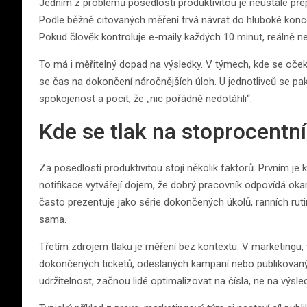
Jedním z problémů posedlosti produktivitou je neustálé přepí
Podle běžně citovaných měření trvá návrat do hluboké koncent
Pokud člověk kontroluje e-maily každých 10 minut, reálně ne
To má i měřitelný dopad na výsledky. V týmech, kde se oček
se čas na dokončení náročnějších úloh. U jednotlivců se pak
spokojenost a pocit, že „nic pořádně nedotáhli“.
Kde se tlak na stoprocentn
Za posedlostí produktivitou stojí několik faktorů. Prvním je 
notifikace vytvářejí dojem, že dobrý pracovník odpovídá oka
často prezentuje jako série dokončených úkolů, ranních rutin
sama.
Třetím zdrojem tlaku je měření bez kontextu. V marketingu, 
dokončených ticketů, odeslaných kampaní nebo publikovanýc
udržitelnost, začnou lidé optimalizovat na čísla, ne na výsle