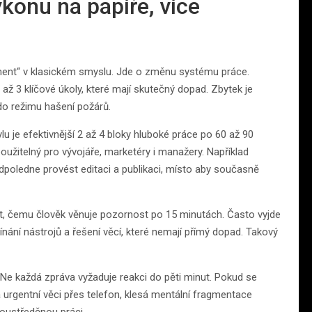
konu na papíře, více
ement“ v klasickém smyslu. Jde o změnu systému práce.
 až 3 klíčové úkoly, které mají skutečný dopad. Zbytek je
do režimu hašení požárů.
 je efektivnější 2 až 4 bloky hluboké práce po 60 až 90
užitelný pro vývojáře, marketéry i manažery. Například
dpoledne provést editaci a publikaci, místo aby současně
ovat, čemu člověk věnuje pozornost po 15 minutách. Často vyjde
ínání nástrojů a řešení věcí, které nemají přímý dopad. Takový
e každá zpráva vyžaduje reakci do pěti minut. Pokud se
a urgentní věci přes telefon, klesá mentální fragmentace