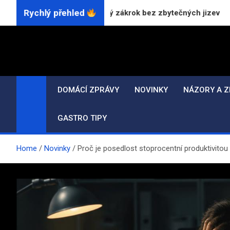
Skip
Rychlý přehled
laserem: Přesný zákrok bez zbytečných jizev
Jak 
to
content
DOMÁCÍ ZPRÁVY
NOVINKY
NÁZORY A Z
GASTRO TIPY
Home
Novinky
Proč je posedlost stoprocentní produktivitou 