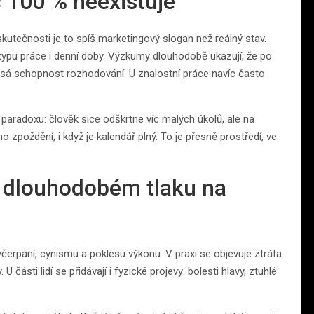
č 100 % neexistuje
 skutečnosti je to spíš marketingový slogan než reálný stav.
, typu práce i denní doby. Výzkumy dlouhodobě ukazují, že po
esá schopnost rozhodování. U znalostní práce navíc často
 paradoxu: člověk sice odškrtne víc malých úkolů, ale na
 zpoždění, i když je kalendář plný. To je přesně prostředí, ve
ři dlouhodobém tlaku na
čerpání, cynismu a poklesu výkonu. V praxi se objevuje ztráta
části lidí se přidávají i fyzické projevy: bolesti hlavy, ztuhlé