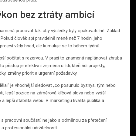
soustředěnou práci.
výkon bez ztráty ambicí
mená pracovat tak, aby výsledky byly opakovatelné. Základ
Pokud člověk spí pravidelně méně než 7 hodin, jeho
rojeví vždy hned, ale kumuluje se to během týdnů.
 lepší počítat s rezervou. V praxi to znamená naplánovat zhruba
řístup je efektivní zejména u lidí, kteří řídí projekty,
ky, změny priorit a urgentní požadavky.
ělal“ je vhodnější sledovat „co posunulo byznys, tým nebo
ti, lepší pozice na záměrová klíčová slova nebo vyšší
a lepší stabilita webu. V marketingu kvalita publika a
 s pracovní součástí, ne jako s odměnou za přetečení
a profesionální udržitelností.