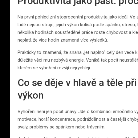
Produktivita jako past: pro
Na první pohled zní stoprocentní produktivita jako ideál. Ve
Lidé nejsou stroje, jejich výkon kolísá podle spánku, stresu
několika hodinách soustředěné práce roste chybovost a kl
neplatí, že více hodin znamená více výsledků.
Prakticky to znamená, že snaha „jet naplno“ celý den vede k
důležité věci mu nezbývá energie. Vzniká tak pocit neustálého
kterém se vyhoření rozvíjí nejrychleji.
Co se děje v hlavě a těle p
výkon
Vyhoření není jen pocit únavy. Jde o kombinaci emočního vy
motivace, horší koncentrace, podrážděnost a častější chyby. U 
svaly, problémy se spánkem nebo trávením.