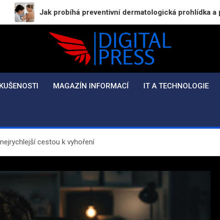
probíhá preventivní dermatologická prohlídka a proč byste ji ne
Digital-Press.cz
Kvalitní informace pro každý den
KUŠENOSTI
MAGAZÍN INFORMACÍ
IT A TECHNOLOGIE
nejrychlejší cestou k vyhoření