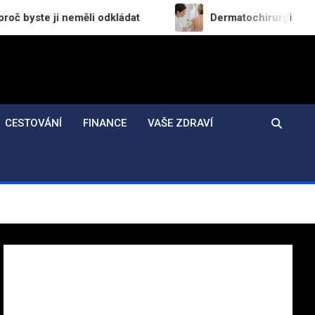
měli odkládat
Dermatochirurgie v praxi: Jak probí
CESTOVÁNÍ
FINANCE
VAŠE ZDRAVÍ