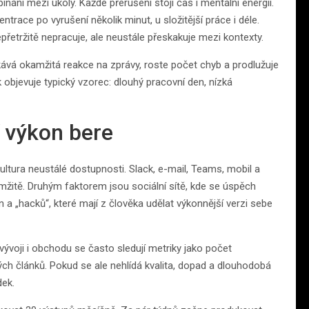
nání mezi úkoly. Každé přerušení stojí čas i mentální energii.
race po vyrušení několik minut, u složitější práce i déle.
přetržitě nepracuje, ale neustále přeskakuje mezi kontexty.
ává okamžitá reakce na zprávy, roste počet chyb a prodlužuje
 objevuje typický vzorec: dlouhý pracovní den, nízká
í výkon bere
kultura neustálé dostupnosti. Slack, e-mail, Teams, mobil a
mžitě. Druhým faktorem jsou sociální sítě, kde se úspěch
 a „hacků“, které mají z člověka udělat výkonnější verzi sebe
vývoji i obchodu se často sledují metriky jako počet
h článků. Pokud se ale nehlídá kvalita, dopad a dlouhodobá
dek.