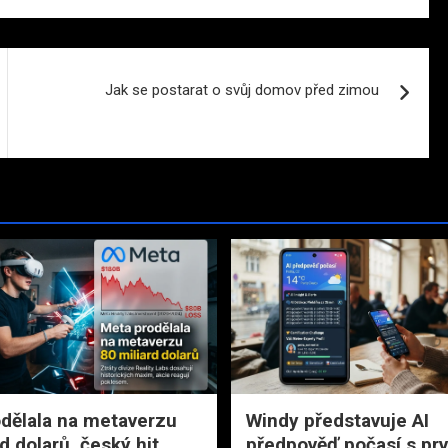
Jak se postarat o svůj domov před zimou
dělala na metaverzu
Windy představuje AI
d dolarů, český hit
předpověď počasí s pr