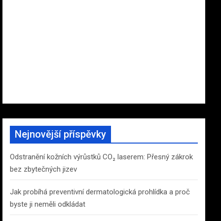
Nejnovější příspěvky
Odstranění kožních výrůstků CO₂ laserem: Přesný zákrok
bez zbytečných jizev
Jak probíhá preventivní dermatologická prohlídka a proč
byste ji neměli odkládat