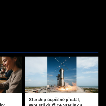
Starship úspěšně přistál,
vky
vypustil družice Starlink a