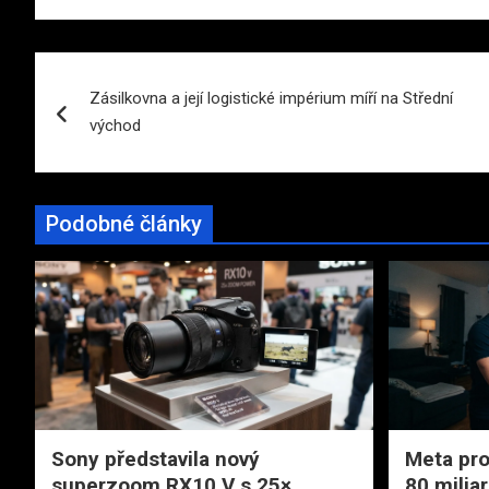
Navigace
Zásilkovna a její logistické impérium míří na Střední
pro
východ
příspěvek
Podobné články
Sony představila nový
Meta pro
superzoom RX10 V s 25×
80 miliar