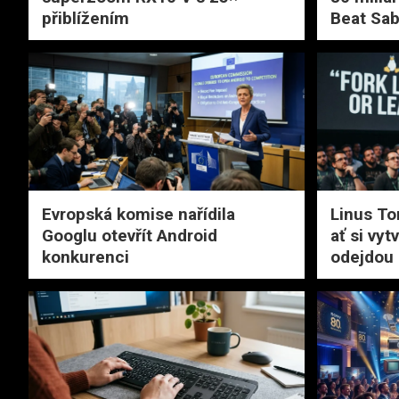
přiblížením
Beat Sab
Evropská komise nařídila
Linus Tor
Googlu otevřít Android
ať si vyt
konkurenci
odejdou