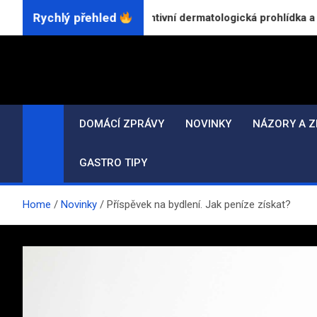
Skip
Rychlý přehled
 probíhá preventivní dermatologická prohlídka a proč byste ji n
to
content
DOMÁCÍ ZPRÁVY
NOVINKY
NÁZORY A Z
GASTRO TIPY
Home
Novinky
Příspěvek na bydlení. Jak peníze získat?