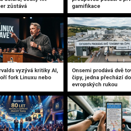
er zůstává
gamifikace
valds vyzývá kritiky AI,
Onsemi prodává dvě to
voří fork Linuxu nebo
čipy, jedna přechází do
evropských rukou