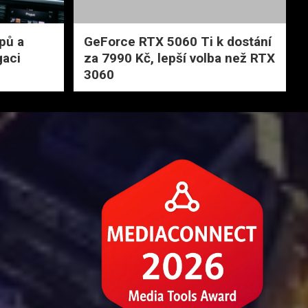
pů a
GeForce RTX 5060 Ti k dostání
gaci
za 7990 Kč, lepší volba než RTX
3060