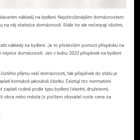
placením nákladů na bydlení. Nejohroženějším domácnostem
na něj statisíce domácností. Stále ho ale nečerpají všichni,
atit náklady na bydlení. Je to především pomocí příspěvku na
e nejvíce domácností. Jen v lednu 2023 příspěvek na bydlení
istého příjmu vaší domácnosti, tak příspěvek do státu je
latí komukoli jakoukoli částku. Existují tzv. normativní
 zaplatí rodině podle typu bydlení (vlastní, družstevní,
osti obce nebo města (s počtem obyvatel roste cena za
: