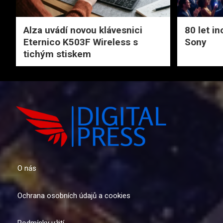
Alza uvádí novou klávesnici
80 let i
Eternico K503F Wireless s
Sony
tichým stiskem
O nás
Ochrana osobních údajů a cookies
Podmínky užití