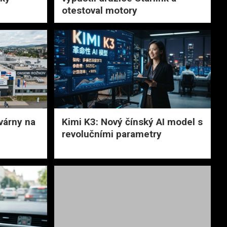
otestoval motory
várny na
Kimi K3: Nový čínský AI model s
revolučními parametry