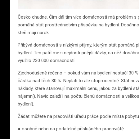
Česko chudne. Čím dál tím více domácností má problém s 
pomáhá stát prostřednictvím příspěvku na bydlení. Dosáhnou 
kteří mají nárok.
Přibývá domácností s nízkými příjmy, kterým stát pomáhá pl
bydlení. Ten patří mezi nejdostupnější dávky, na něž dosáhn
využilo 230 000 domácností.
Zjednodušeně řečeno – pokud vám na bydlení nestačí 30 % č
částka nad těch 30 %. Neplatí to ale stoprocentně. Stát nezap
náklady, které stanovují maximální cenu, jakou za bydlení stát
nájemní). Navíc zaleží i na počtu členů domácnosti a velik
bydlení).
Žádat můžete na pracovišti úřadu práce podle místa pobytu
● osobně nebo na podatelně příslušného pracoviště