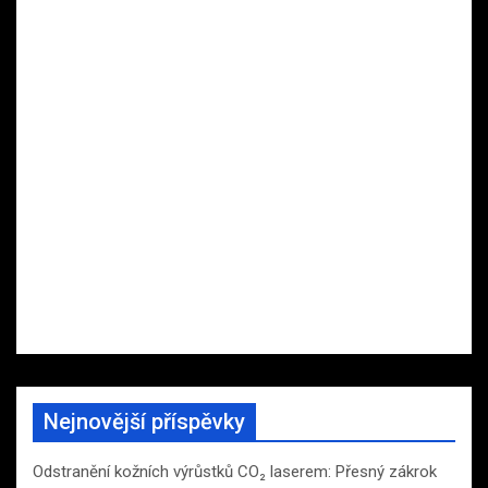
Nejnovější příspěvky
Odstranění kožních výrůstků CO₂ laserem: Přesný zákrok