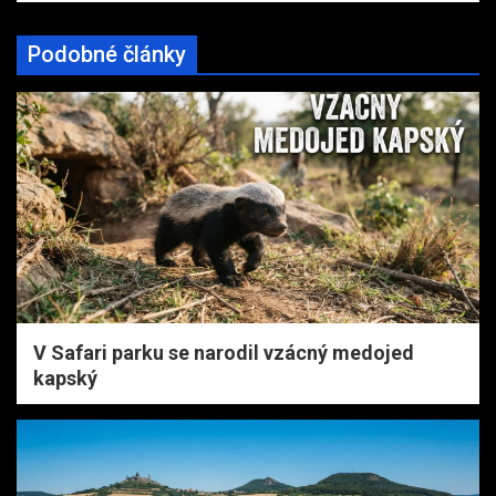
Podobné články
V Safari parku se narodil vzácný medojed
kapský