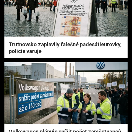
Trutnovsko zaplavily falešné padesátieurovky,
policie varuje
Volkswagen plánuje snížit počet zaměstnanců