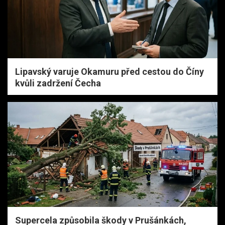
Lipavský varuje Okamuru před cestou do Číny
kvůli zadržení Čecha
Supercela způsobila škody v Prušánkách,