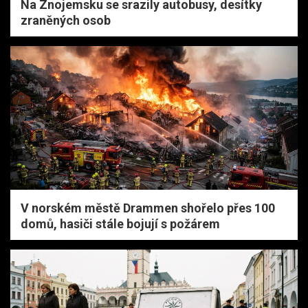
Na Znojemsku se srazily autobusy, desítky
zraněných osob
V norském městě Drammen shořelo přes 100
domů, hasiči stále bojují s požárem