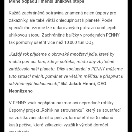
Méně odpadu i menší uhlíková stopa
Každá zachráněná potravina znamená nejen úspory pro
zákazníky, ale také větší ohleduplnost k planetě. Podle
speciálního vzorce lze u darovaných potravin určit jejich
uhlíkovou stopu. Zachráněné balíčky v prodejnách PENNY
tak pomohly ušetřit více než 10.000 tun CO
.
2
„Každý rok přijdeme o obrovské množství jídla, které by
mohlo pomoci tam, kde je potřeba, místo aby zbytečně
zatěžovalo naši planetu. Díky spolupráci s PENNY můžeme
tuto situaci měnit, pomáhat ve větším měřítku a přispívat k
udržitelnější budoucnosti,“
říká
Jakub Henni, CEO
Nesnězeno
.
V PENNY však nepřijdou nazmar ani neprodané rohlíky.
Úsporný projekt „Rohlík na strouhanku“, který se soustředí
na zužitkování staršího pečiva, loni ušetřil na 5 milionů
kusů pečiva, které zákazníci využili k výrobě domácí