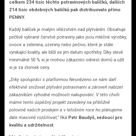
celkem 234 tisíc těchto potravinových balíčků, dalších
214 tisíc obdobných balíčků pak distribuovalo přímo
PENNY.
Každý balíček je malým vítězstvím nad plýtváním. Obsahuje
pečlivě vybrané čerstvé potraviny jako jsou mléčné výrobky,
ovoce a zelenina, uzeniny nebo pečivo, které je stále
vynikající kvality, ale blíží se jim datum spotřeby. Díky slevě
minimálně 50 % si je mohou zákazníci odnést domů a užít
si je za zlomek ceny.
„Díky spolupráci s platformou Nesnězeno se nám daří
efektivně snižovat plýtvání potravinami a zároveň nabízet
zákazníkům výhodné možnosti nakupování. V této chvíli
máme tento úspěšný projekt zavedený na přibližně
polovině našich prodejen a v letošním roce ho plánujeme
dále masivně rozšiřovat,“
říká
Petr Baudyš, vedoucí pro
kvalitu a udržitelnost
.