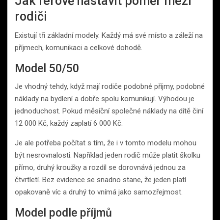
Jak férově nastavit poměr mezi
rodiči
Existují tři základní modely. Každý má své místo a záleží na
příjmech, komunikaci a celkové dohodě.
Model 50/50
Je vhodný tehdy, když mají rodiče podobné příjmy, podobné
náklady na bydlení a dobře spolu komunikují. Výhodou je
jednoduchost. Pokud měsíční společné náklady na dítě činí
12 000 Kč, každý zaplatí 6 000 Kč.
Je ale potřeba počítat s tím, že i v tomto modelu mohou
být nesrovnalosti. Například jeden rodič může platit školku
přímo, druhý kroužky a rozdíl se dorovnává jednou za
čtvrtletí. Bez evidence se snadno stane, že jeden platí
opakovaně víc a druhý to vnímá jako samozřejmost.
Model podle příjmů