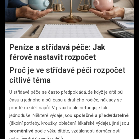
Peníze a střídavá péče: Jak
férově nastavit rozpočet
Proč je ve střídavé péči rozpočet
citlivé téma
U střídavé péče se často předpokládá, že když je dítě půl
času u jednoho a půl času u druhého rodiče, náklady se
prostě rozdělí napůl. V praxi to ale nefunguje tak
jednoduše. Některé výdaje jsou
společné a předvídatelné
(školní potřeby, kroužky, oblečení, lékařské výdaje), jiné jsou
proměnlivé
podle věku dítěte, vzdálenosti domácností
nebo životní úrovně rodičů.