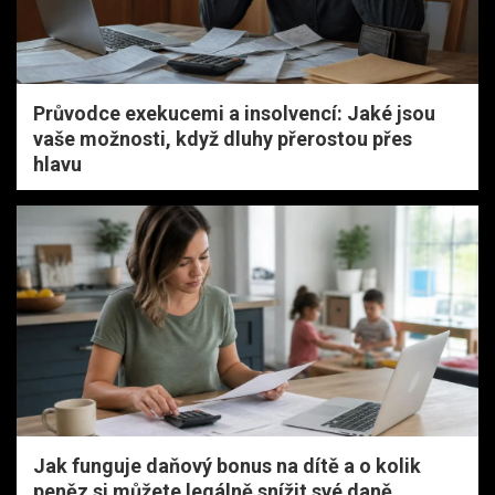
Průvodce exekucemi a insolvencí: Jaké jsou
vaše možnosti, když dluhy přerostou přes
hlavu
Jak funguje daňový bonus na dítě a o kolik
peněz si můžete legálně snížit své daně