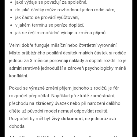
jaké výdaje se považují za společné,
do jaké částky může rozhodnout jeden rodič sám,
jak často se provádí vyúčtování,
v jakém termínu se peníze doplácí,
jak se řeší mimořádné výdaje a změna příjmů.
Velmi dobře funguje měsíční nebo čtvrtletní vyrovnání.
Místo průběžného posílání desítek malých částek si rodiče
jednou za 3 měsíce porovnají náklady a doplatí rozdíl. To je
administrativně jednodušší a zároveň psychologicky méně
konfliktní.
Pokud se výrazně změní příjem jednoho z rodičů, je fér
rozpočet přepočítat. Například při ztrátě zaměstnání,
přechodu na zkrácený úvazek nebo při narození dalšího
dítěte už původní model nemusí odpovídat realitě.
Rozpočet by měl být
živý dokument
, ne jednorázová
dohoda.