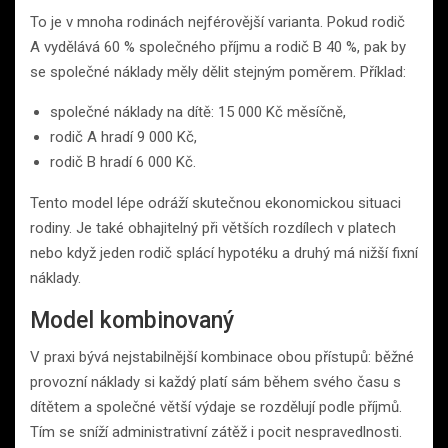
To je v mnoha rodinách nejférovější varianta. Pokud rodič
A vydělává 60 % společného příjmu a rodič B 40 %, pak by
se společné náklady měly dělit stejným poměrem. Příklad:
společné náklady na dítě: 15 000 Kč měsíčně,
rodič A hradí 9 000 Kč,
rodič B hradí 6 000 Kč.
Tento model lépe odráží skutečnou ekonomickou situaci
rodiny. Je také obhajitelný při větších rozdílech v platech
nebo když jeden rodič splácí hypotéku a druhý má nižší fixní
náklady.
Model kombinovaný
V praxi bývá nejstabilnější kombinace obou přístupů: běžné
provozní náklady si každý platí sám během svého času s
dítětem a společné větší výdaje se rozdělují podle příjmů.
Tím se sníží administrativní zátěž i pocit nespravedlnosti.