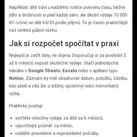
Například: dítě tráví u každého rodiče polovinu času, běžné
jídlo a drobnosti si platí každý sám, ale školní výdaje 10 000
Kč ročně se dělí 65/35 podle příjmů. To je často praktičtější
než striktní půlení všeho.
Jak si rozpočet spočítat v praxi
Nejlepší je začít daty, ne dojmy. Doporučuji si za poslední 3
až 6 měsíců sepsat skutečné výdaje. Stačí jednoduchá
tabulka v
Google Sheets
,
Excelu
nebo v aplikaci typu
Notion
. Záznam by měl obsahovat datum, položku, částku,
kdo platil a zda šlo o běžný, společný nebo mimořádný
výdaj.
Praktický postup:
sečtěte všechny výdaje za dítě za 6 měsíců,
vypočítejte průměr za měsíc,
oddělte pravidelné a nepravidelné položky,