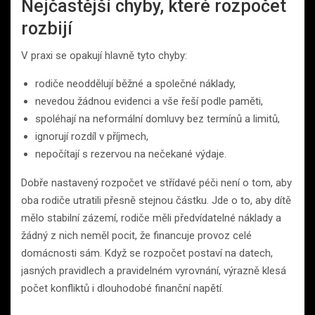
Nejčastější chyby, které rozpočet
rozbijí
V praxi se opakují hlavně tyto chyby:
rodiče neoddělují běžné a společné náklady,
nevedou žádnou evidenci a vše řeší podle paměti,
spoléhají na neformální domluvy bez termínů a limitů,
ignorují rozdíl v příjmech,
nepočítají s rezervou na nečekané výdaje.
Dobře nastavený rozpočet ve střídavé péči není o tom, aby
oba rodiče utratili přesně stejnou částku. Jde o to, aby dítě
mělo stabilní zázemí, rodiče měli předvídatelné náklady a
žádný z nich neměl pocit, že financuje provoz celé
domácnosti sám. Když se rozpočet postaví na datech,
jasných pravidlech a pravidelném vyrovnání, výrazně klesá
počet konfliktů i dlouhodobé finanční napětí.