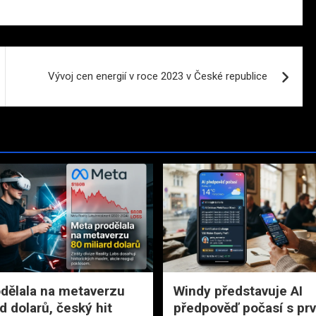
Vývoj cen energií v roce 2023 v České republice
dělala na metaverzu
Windy představuje AI
d dolarů, český hit
předpověď počasí s pr