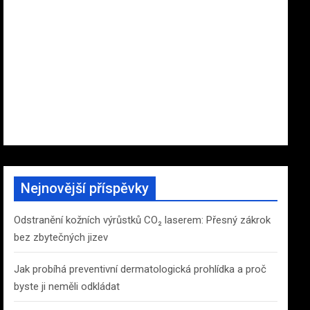
Nejnovější příspěvky
Odstranění kožních výrůstků CO₂ laserem: Přesný zákrok
bez zbytečných jizev
Jak probíhá preventivní dermatologická prohlídka a proč
byste ji neměli odkládat