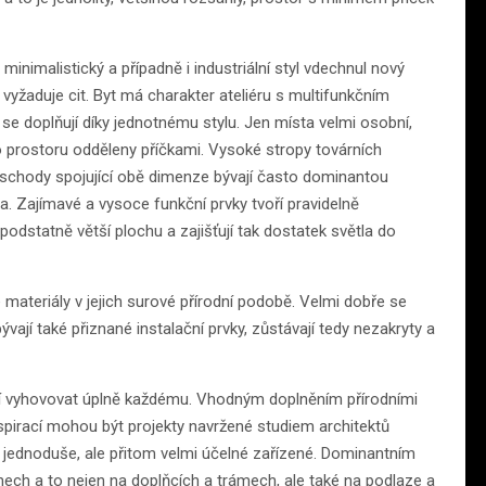
 minimalistický a případně i industriální styl vdechnul nový
a vyžaduje cit. Byt má charakter ateliéru s multifunkčním
se doplňují díky jednotnému stylu. Jen místa velmi osobní,
ho prostoru odděleny příčkami. Vysoké stropy továrních
 schody spojující obě dimenze bývají často dominantou
sa. Zajímavé a vysoce funkční prvky tvoří pravidelně
podstatně větší plochu a zajišťují tak dostatek světla do
e materiály v jejich surové přírodní podobě. Velmi dobře se
vají také přiznané instalační prvky, zůstávají tedy nezakryty a
sí vyhovovat úplně každému. Vhodným doplněním přírodními
nspirací mohou být projekty navržené studiem architektů
jednoduše, ale přitom velmi účelné zařízené. Dominantním
nech a to nejen na doplňcích a trámech, ale také na podlaze a