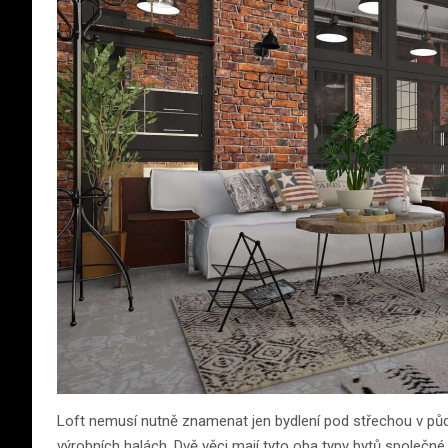
Loft nemusí nutně znamenat jen bydlení pod střechou v půdn
výrobních halách. Dvě věci mají tyto oba typy bytů společné,