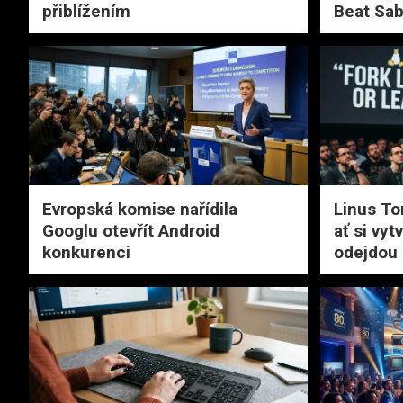
přiblížením
Beat Sab
Evropská komise nařídila
Linus Tor
Googlu otevřít Android
ať si vyt
konkurenci
odejdou