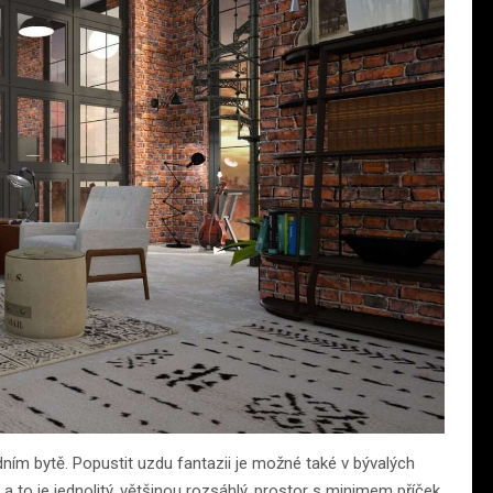
ím bytě. Popustit uzdu fantazii je možné také v bývalých
 a to je jednolitý, většinou rozsáhlý, prostor s minimem příček