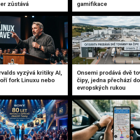
er zůstává
gamifikace
valds vyzývá kritiky AI,
Onsemi prodává dvě to
voří fork Linuxu nebo
čipy, jedna přechází do
evropských rukou