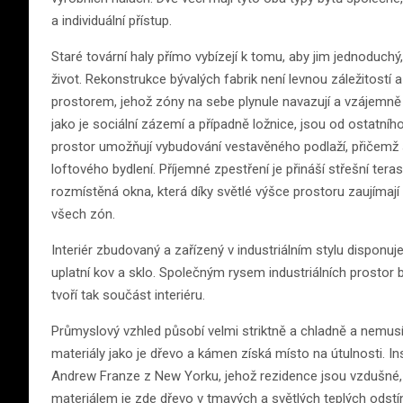
a individuální přístup.
Staré tovární haly přímo vybízejí k tomu, aby jim jednoduchý,
život. Rekonstrukce bývalých fabrik není levnou záležitostí 
prostorem, jehož zóny na sebe plynule navazují a vzájemně 
jako je sociální zázemí a případně ložnice, jsou od ostatní
prostor umožňují vybudování vestavěného podlaží, přičemž
loftového bydlení. Příjemné zpestření je přináší střešní tera
rozmístěná okna, která díky světlé výšce prostoru zaujímají 
všech zón.
Interiér zbudovaný a zařízený v industriálním stylu disponuj
uplatní kov a sklo. Společným rysem industriálních prostor bý
tvoří tak součást interiéru.
Průmyslový vzhled působí velmi striktně a chladně a nemu
materiály jako je dřevo a kámen získá místo na útulnosti. I
Andrew Franze z New Yorku, jehož rezidence jsou vzdušné, 
materiálem je zde dřevo v tmavých a světlých teplých odstí