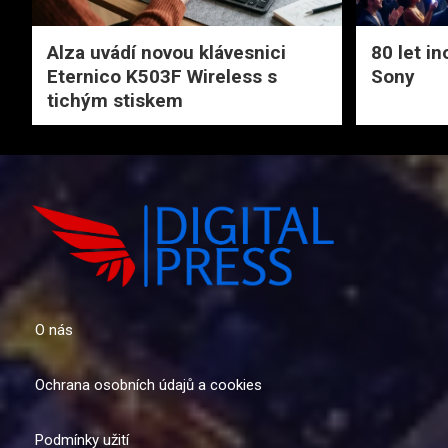
Alza uvádí novou klávesnici
80 let i
Eternico K503F Wireless s
Sony
tichým stiskem
O nás
Ochrana osobních údajů a cookies
Podmínky užití