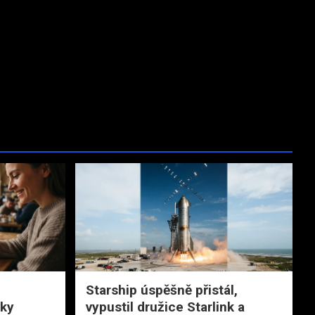
Starship úspěšně přistál,
vky
vypustil družice Starlink a