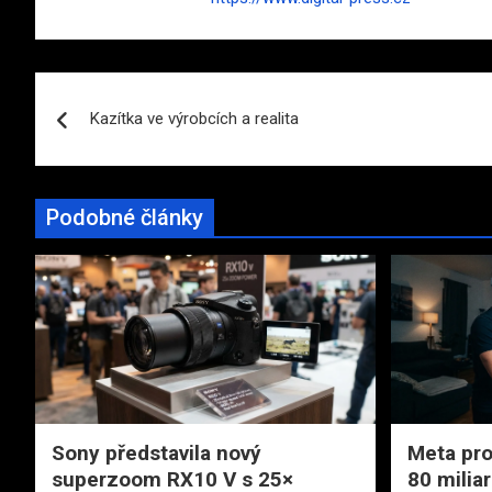
Navigace
Kazítka ve výrobcích a realita
pro
příspěvek
Podobné články
Sony představila nový
Meta pro
superzoom RX10 V s 25×
80 miliar