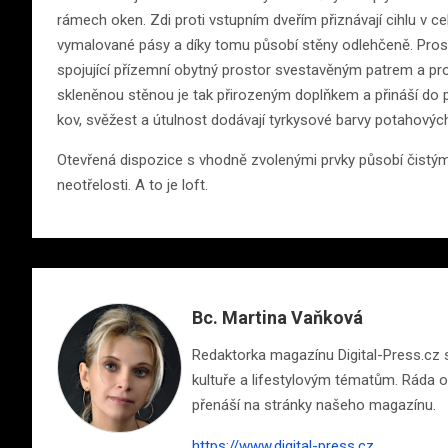
rámech oken. Zdi proti vstupním dveřím přiznávají cihlu v ce
vymalované pásy a díky tomu působí stěny odlehčeně. Pro
spojující přízemní obytný prostor svestavěným patrem a pro
skleněnou stěnou je tak přirozeným doplňkem a přináší do p
kov, svěžest a útulnost dodávají tyrkysové barvy potahových
Otevřená dispozice s vhodně zvolenými prvky působí čistým
neotřelosti. A to je loft.
Bc. Martina Vaňková
Redaktorka magazínu Digital-Press.cz s 
kultuře a lifestylovým tématům. Ráda ob
přenáší na stránky našeho magazínu.
https://www.digital-press.cz