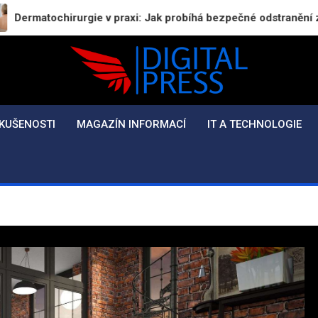
urgie v praxi: Jak probíhá bezpečné odstranění znamének a ko
Digital-Press.cz
Kvalitní informace pro každý den
KUŠENOSTI
MAGAZÍN INFORMACÍ
IT A TECHNOLOGIE