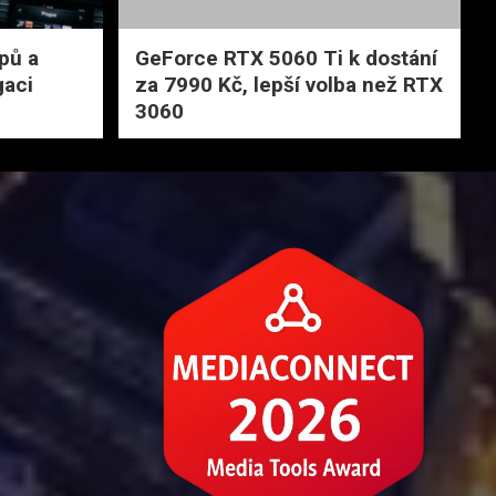
pů a
GeForce RTX 5060 Ti k dostání
gaci
za 7990 Kč, lepší volba než RTX
3060