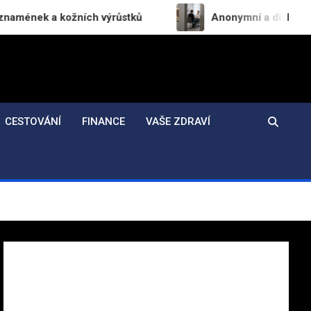
žních výrůstků
Anonymní a diskrétní vyšetření na
CESTOVÁNÍ
FINANCE
VAŠE ZDRAVÍ