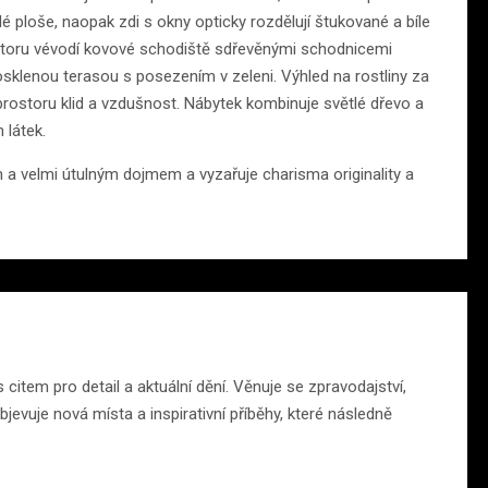
lé ploše, naopak zdi s okny opticky rozdělují štukované a bíle
storu vévodí kovové schodiště sdřevěnými schodnicemi
sklenou terasou s posezením v zeleni. Výhled na rostliny za
rostoru klid a vzdušnost. Nábytek kombinuje světlé dřevo a
 látek.
 a velmi útulným dojmem a vyzařuje charisma originality a
citem pro detail a aktuální dění. Věnuje se zpravodajství,
jevuje nová místa a inspirativní příběhy, které následně