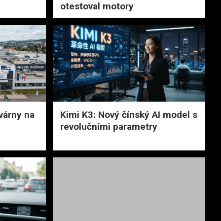
otestoval motory
várny na
Kimi K3: Nový čínský AI model s
revolučními parametry