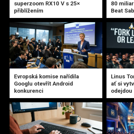
superzoom RX10 V s 25×
80 miliar
přiblížením
Beat Sab
Evropská komise nařídila
Linus Tor
Googlu otevřít Android
ať si vyt
konkurenci
odejdou