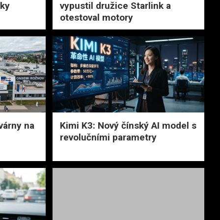
vky
vypustil družice Starlink a
otestoval motory
várny na
Kimi K3: Nový čínský AI model s
revolučními parametry