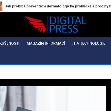
á preventivní dermatologická prohlídka a proč byste ji neměli od
Digital-Press.cz
Kvalitní informace pro každý den
KUŠENOSTI
MAGAZÍN INFORMACÍ
IT A TECHNOLOGIE