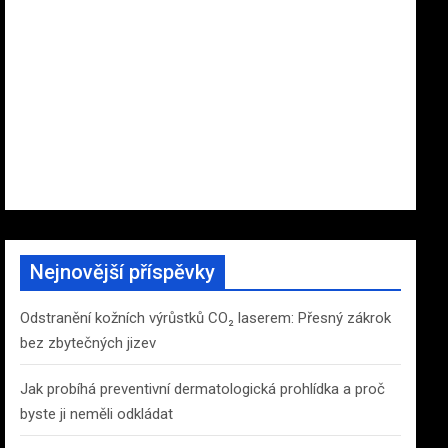
Nejnovější příspěvky
Odstranění kožních výrůstků CO₂ laserem: Přesný zákrok
bez zbytečných jizev
Jak probíhá preventivní dermatologická prohlídka a proč
byste ji neměli odkládat