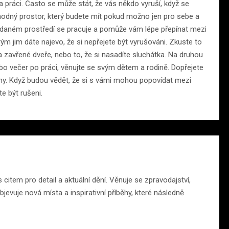
a práci. Často se může stát, že vás někdo vyruší, když se
vhodný prostor, který budete mít pokud možno jen pro sebe a
 v daném prostředí se pracuje a pomůže vám lépe přepínat mezi
ým jim dáte najevo, že si nepřejete být vyrušováni. Zkuste to
zavřené dveře, nebo to, že si nasadíte sluchátka. Na druhou
ebo večer po práci, věnujte se svým dětem a rodině. Dopřejete
tahy. Když budou vědět, že si s vámi mohou popovídat mezi
e být rušeni.
citem pro detail a aktuální dění. Věnuje se zpravodajství,
jevuje nová místa a inspirativní příběhy, které následně