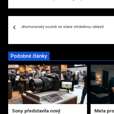
Navigace
Jihomoravský soutok se stane chráněnou oblastí
pro
příspěvek
Podobné články
Sony představila nový
Meta pro