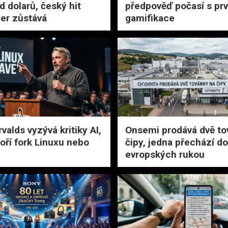
d dolarů, český hit
předpověď počasí s pr
er zůstává
gamifikace
valds vyzývá kritiky AI,
Onsemi prodává dvě to
voří fork Linuxu nebo
čipy, jedna přechází do
evropských rukou