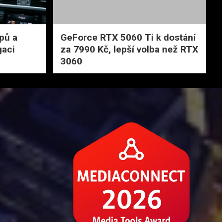
pů a
GeForce RTX 5060 Ti k dostání
gaci
za 7990 Kč, lepší volba než RTX
3060