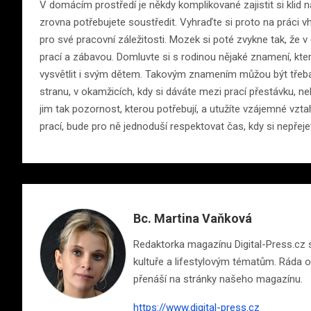
V domácím prostředí je někdy komplikované zajistit si klid n
zrovna potřebujete soustředit. Vyhraďte si proto na práci 
pro své pracovní záležitosti. Mozek si poté zvykne tak, že
prací a zábavou. Domluvte si s rodinou nějaké znamení, kter
vysvětlit i svým dětem. Takovým znamením můžou být třeba 
stranu, v okamžicích, kdy si dáváte mezi prací přestávku, n
jim tak pozornost, kterou potřebují, a utužíte vzájemné vz
prací, bude pro ně jednoduší respektovat čas, kdy si nepřejet
Bc. Martina Vaňková
Redaktorka magazínu Digital-Press.cz s 
kultuře a lifestylovým tématům. Ráda ob
přenáší na stránky našeho magazínu.
https://www.digital-press.cz