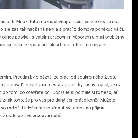
nulosti. Mnozí tuto možnost vítají a radují se z toho, že mají
 toho ale zas tak nadšená není a s prací z domova poněkud válčí.
e office potýkají s větším pracovním náporem a mají problémy
stuje několik způsobů, jak si home office co nejvíce
romím. Předtím bylo běžné, že práci od soukromého života
m pracovat“, stejně jako cesta z práce byl jasný signál, že už
po tom, co otevřete oči. Dopřejte si pomalejší rozjezd, ať
ný znak toho, že pro vás pro daný den práce končí. Můžete
ebo rodině. I když máte možnost být doma na příjmu
d už máte po své pracovní době.