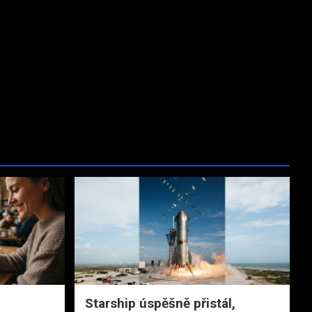
Starship úspěšně přistál,