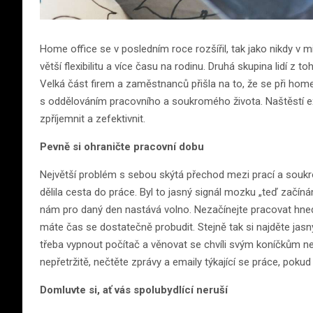
Home office se v posledním roce rozšířil, tak jako nikdy v mi
větší flexibilitu a více času na rodinu. Druhá skupina lidí z
Velká část firem a zaměstnanců přišla na to, že se při hom
s oddělováním pracovního a soukromého života. Naštěstí exi
zpříjemnit a zefektivnit.
Pevně si ohraničte pracovní dobu
Největší problém s sebou skýtá přechod mezi prací a souk
dělila cesta do práce. Byl to jasný signál mozku „teď začíná
nám pro daný den nastává volno. Nezačínejte pracovat hned 
máte čas se dostatečně probudit. Stejně tak si najděte jas
třeba vypnout počítač a věnovat se chvíli svým koníčkům n
nepřetržitě, nečtěte zprávy a emaily týkající se práce, poku
Domluvte si, ať vás spolubydlící neruší