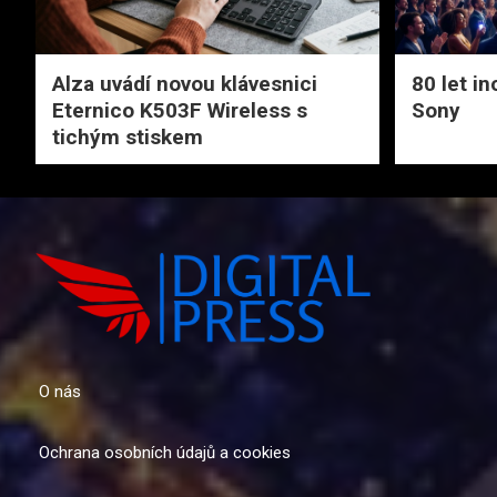
Alza uvádí novou klávesnici
80 let i
Eternico K503F Wireless s
Sony
tichým stiskem
O nás
Ochrana osobních údajů a cookies