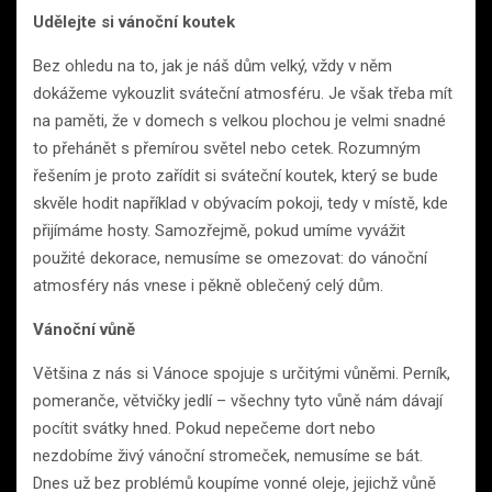
Udělejte si vánoční koutek
Bez ohledu na to, jak je náš dům velký, vždy v něm
dokážeme vykouzlit sváteční atmosféru. Je však třeba mít
na paměti, že v domech s velkou plochou je velmi snadné
to přehánět s přemírou světel nebo cetek. Rozumným
řešením je proto zařídit si sváteční koutek, který se bude
skvěle hodit například v obývacím pokoji, tedy v místě, kde
přijímáme hosty. Samozřejmě, pokud umíme vyvážit
použité dekorace, nemusíme se omezovat: do vánoční
atmosféry nás vnese i pěkně oblečený celý dům.
Vánoční vůně
Většina z nás si Vánoce spojuje s určitými vůněmi. Perník,
pomeranče, větvičky jedlí – všechny tyto vůně nám dávají
pocítit svátky hned. Pokud nepečeme dort nebo
nezdobíme živý vánoční stromeček, nemusíme se bát.
Dnes už bez problémů koupíme vonné oleje, jejichž vůně