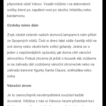
připomíná vůně Vánoc. Vsadit můžete i na dekorativní
svíčky, které po zapálení voní po skořici, hřebíčku nebo
kardamonu.
Ozdoby mimo dům
Zvyk zdobit exteriér našich domovů lampami k nám přišel
ze Spojených států. Češi si dnes také stále častěji věší na
své domy nebo okolní keře svítící girlandy. Jedná se o
jeden z nejúčinnějších způsobů, jak doma cítit vánoční
atmosféru. Pokud chceme jít ještě o kousek dál, můžeme
si na zahradu dát ozdobený vánoční stromeček nebo na
zahradu barevné figurky Santa Clause, sněhuláka nebo
soba.
Vánoční strom
Je to samozřejmě neodmyslitelná součást každé
dovolené. Většina z nás si Vánoce neumí představit bez