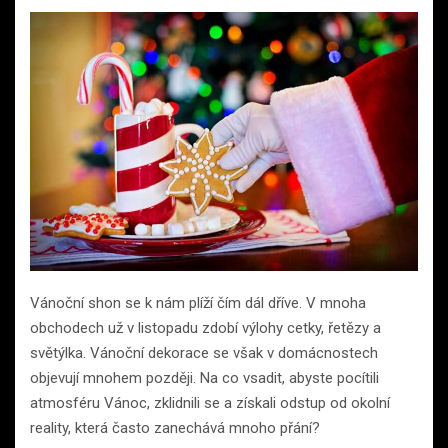
Vánoční shon se k nám plíží čím dál dříve. V mnoha
obchodech už v listopadu zdobí výlohy cetky, řetězy a
světýlka. Vánoční dekorace se však v domácnostech
objevují mnohem později. Na co vsadit, abyste pocítili
atmosféru Vánoc, zklidnili se a získali odstup od okolní
reality, která často zanechává mnoho přání?