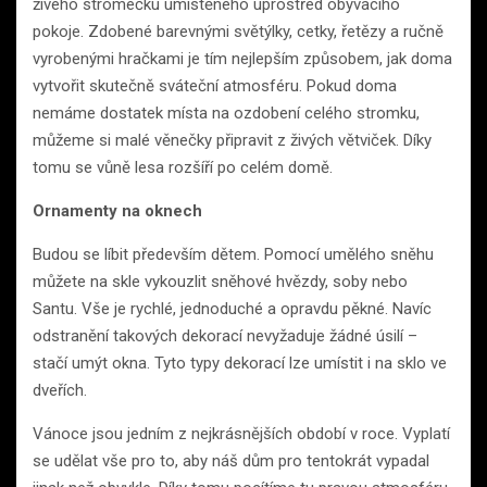
živého stromečku umístěného uprostřed obývacího
pokoje. Zdobené barevnými světýlky, cetky, řetězy a ručně
vyrobenými hračkami je tím nejlepším způsobem, jak doma
vytvořit skutečně sváteční atmosféru. Pokud doma
nemáme dostatek místa na ozdobení celého stromku,
můžeme si malé věnečky připravit z živých větviček. Díky
tomu se vůně lesa rozšíří po celém domě.
Ornamenty na oknech
Budou se líbit především dětem. Pomocí umělého sněhu
můžete na skle vykouzlit sněhové hvězdy, soby nebo
Santu. Vše je rychlé, jednoduché a opravdu pěkné. Navíc
odstranění takových dekorací nevyžaduje žádné úsilí –
stačí umýt okna. Tyto typy dekorací lze umístit i na sklo ve
dveřích.
Vánoce jsou jedním z nejkrásnějších období v roce. Vyplatí
se udělat vše pro to, aby náš dům pro tentokrát vypadal