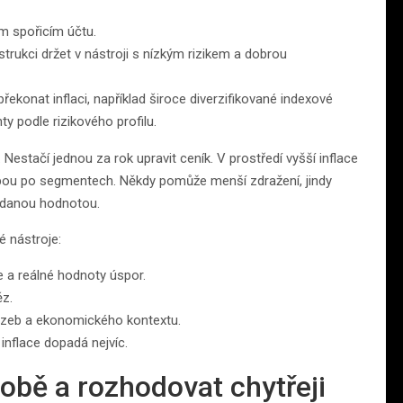
m spořicím účtu.
trukci držet v nástroji s nízkým rizikem a dobrou
řekonat inflaci, například široce diverzifikované indexové
y podle rizikového profilu.
 Nestačí jednou za rok upravit ceník. V prostředí vyšší inflace
bou po segmentech. Někdy pomůže menší zdražení, jindy
řidanou hodnotou.
é nástroje:
e a reálné hodnoty úspor.
ěz.
azeb a ekonomického kontextu.
 inflace dopadá nejvíc.
době a rozhodovat chytřeji