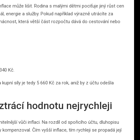
lace může lišit. Rodina s malými dětmi pociťuje jiný růst cen
ál, energie a služby. Pokud například výrazně utrácíte za
domácnost, která větší část rozpočtu dává do cestování nebo
 340 Kč.
a kupní síly je tedy 5 660 Kč za rok, aniž by z účtu odešla
trácí hodnotu nejrychleji
telnější vůči inflaci. Na rozdíl od spořicího účtu, dluhopisu
kompenzoval. Čím vyšší inflace, tím rychleji se propadá její