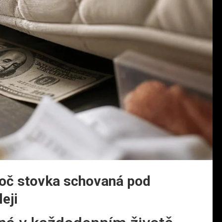
proč stovka schovaná pod
eji