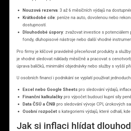
Nouzová rezerva
: 3 až 6 měsíčních výdajů na dostupné
Krátkodobé cíle
: peníze na auto, dovolenou nebo rekons
dostupností.
Dlouhodobé úspory
: zvažovat investice s potenciálem p
fondy, dluhopisové nástroje nebo další vhodné instrument
Pro firmy je klíčové pravidelně přeceňovat produkty a služby.
je vhodné sledovat náklady měsíčně a pracovat s cenotvor
úprava balíčků, minimální objednávky nebo služby s vyšší p
U osobních financí i podnikání se vyplatí používat jednoduch
Excel nebo Google Sheets
pro sledování výdajů, inflac
Finanční kalkulačky
pro výpočet budoucí kupní síly pen
Data ČSÚ a ČNB
pro sledování vývoje CPI, úrokových s
Osobní rozpočet
s kategoriemi výdajů, které odhalí, kde
Jak si inflaci hlídat dlouho