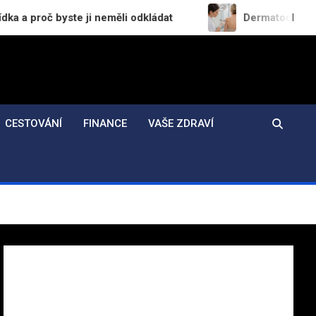
te ji neměli odkládat
Dermatochirurgie v praxi: J
CESTOVÁNÍ
FINANCE
VAŠE ZDRAVÍ