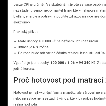
Jenže CPI je průměr. Ve skutečném životě se vaše osobní inf
než student, senior nebo majitel firmy, který nakupuje materi
bydlení, energie a potraviny, pocítíte zdražování více než 
elektroniky.
Praktický příklad:
Máte úspory 100 000 Kč na běžném účtu bez úroku.
Inflace je 6 % ročně.
Po roce bude mít stejná částka reálnou kupní sílu asi 94
Výpočet je jednoduchý:
100 000 / 1,06 = 94 340 Kč
. Ztrát
jediná koruna.
Proč hotovost pod matrací z
Hotovost je nejlikvidnější forma majetku, ale zároveň nejzrani
nebo investice nenese žádný výnos, který by pokles hodnoty 
reálná hodnota.