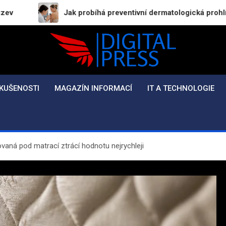
Jak probíhá preventivní dermatologická prohlídka a proč bys
Digital-Press.cz
Kvalitní informace pro každý den
KUŠENOSTI
MAGAZÍN INFORMACÍ
IT A TECHNOLOGIE
ovaná pod matrací ztrácí hodnotu nejrychleji