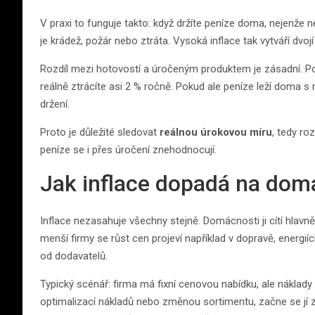
V praxi to funguje takto: když držíte peníze doma, nejenže ne
je krádež, požár nebo ztráta. Vysoká inflace tak vytváří dv
Rozdíl mezi hotovostí a úročeným produktem je zásadní. Pok
reálně ztrácíte asi 2 % ročně. Pokud ale peníze leží doma s
držení.
Proto je důležité sledovat
reálnou úrokovou míru
, tedy ro
peníze se i přes úročení znehodnocují.
Jak inflace dopadá na domá
Inflace nezasahuje všechny stejně. Domácnosti ji cítí hlavn
menší firmy se růst cen projeví například v dopravě, energi
od dodavatelů.
Typický scénář: firma má fixní cenovou nabídku, ale náklady
optimalizací nákladů nebo změnou sortimentu, začne se jí z