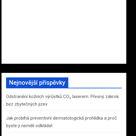
Nejnovější příspěvky
Odstranění kožních výrůstků CO₂ laserem: Přesný zákrok
bez zbytečných jizev
Jak probíhá preventivní dermatologická prohlídka a proč
byste ji neměli odkládat