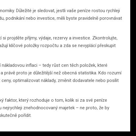
miky. Důležité je sledovat, jestli vaše peníze rostou rychleji
, podnikání nebo investice, měli byste pravidelně porovnávat
si projděte příjmy, výdaje, rezervy a investice. Zkontrolujte,
ažují klíčové položky rozpočtu a zda se nevyplácí přeskupit
tní nákladovou inflaci – tedy růst cen těch položek, které
 a právě proto je důležitější než obecná statistika. Kdo rozumí
 ceny, optimalizovat náklady, změnit dodavatele nebo posílit
ý faktor, který rozhoduje o tom, kolik si za své peníze
u nejrychleji znehodnocovaný majetek – ne proto, že by
kutečně pořídit.