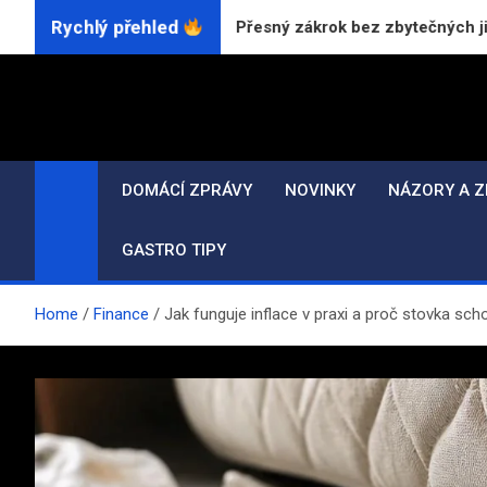
Skip
Rychlý přehled
tků CO₂ laserem: Přesný zákrok bez zbytečných jizev
to
content
DOMÁCÍ ZPRÁVY
NOVINKY
NÁZORY A Z
GASTRO TIPY
Home
Finance
Jak funguje inflace v praxi a proč stovka sch