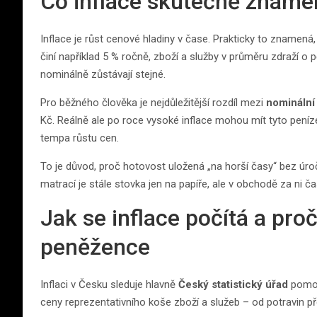
Co inflace skutečně zname
Inflace je růst cenové hladiny v čase. Prakticky to znamená,
činí například 5 % ročně, zboží a služby v průměru zdraží o pě
nominálně zůstávají stejné.
Pro běžného člověka je nejdůležitější rozdíl mezi
nominální
Kč. Reálně ale po roce vysoké inflace mohou mít tyto peníze
tempa růstu cen.
To je důvod, proč hotovost uložená „na horší časy“ bez úr
matrací je stále stovka jen na papíře, ale v obchodě za ni 
Jak se inflace počítá a proč 
peněžence
Inflaci v Česku sleduje hlavně
Český statistický úřad
pomoc
ceny reprezentativního koše zboží a služeb – od potravin př