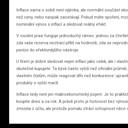
Inflace sama o sobě není výjimka, ale normální součást ekono
než ceny, nebo naopak zaostávají. Pokud máte spoření, mzdu
nominální výnos s inflací a sledovat reálný efekt.
V osobní praxi funguje jednoduchý rámec: jednou za čtvrtletí 
zda vaše rezerva neztrácí příliš na hodnotě, zda se neprodr
peníze do efektivnějšího nástroje.
U firem je dobré sledovat nejen inflaci jako celek, ale i vlas
skutečně kupujete. Ta bývá často vyšší než oficiální průměr,
vlastním číslům, může reagovat dřív než konkurence: upravit
produkty s vyšší marží.
Inflace tedy není jen makroekonomický pojem. Je to praktick
koupíte dnes a za rok. A právě proto je hotovost bez výnos
zmizela z účtu, ale protože pomalu ztrácí schopnost něco s