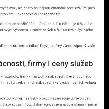
vydělávají, ale často ani nejsou chráněné proti rizikům, jako
ojí problém – ekonomický i bezpečnostní.
ud máte spořicí účet s úrokem 4 % a inflace je 6 %, stále
 nulovým výnosem, ztrácíte celých 6 % plus riziko fyzického
zdíl mezi úrokem a inflací. Když je reálný výnos záporný, vaše
cnosti, firmy i ceny služeb
ě v rozpočtu, firmy v maržích a nákladech. U e-shopu nebo
ích, mzdách, reklamních nákladech i ve vyšších cenách vstupů
 rostou rychleji než tržby. Pokud nezareaguje úpravou cen,
horšovat cash flow. U domácností je analogie stejná – příjmy